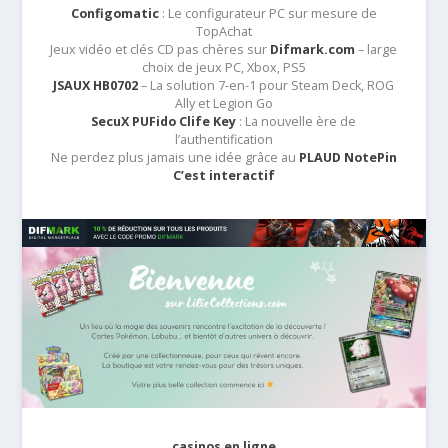
Configomatic
: Le configurateur PC sur mesure de
TopAchat
Jeux vidéo et clés CD pas chères sur
Difmark.com
– large
choix de jeux PC, Xbox, PS5
JSAUX HB0702
– La solution 7-en-1 pour Steam Deck, ROG
Ally et Legion Go
SecuX PUFido Clife Key
: La nouvelle ère de
l’authentification
Ne perdez plus jamais une idée grâce au
PLAUD NotePin
C’est interactif
casinos en ligne