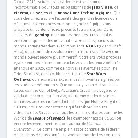
Depuis 2012, Actualitesjeuxvideo.fr est une source
incontournable pour tous les passionnés de
jeux vidéo
, de
cinéma
,
de
séries
et d’
innovations technologiques
. Que
vous cherchiez à suivre l’actualité des grandes licences ou à
découvrir les tendances du moment, notre équipe vous
propose un contenu riche, précis et toujours à jour.Dans
l’univers du
gaming
, ne manquez rien des titres les plus
emblématiques et des nouveautés à venir. Les joueurs du
monde entier attendent avec impatience
GTA VI
(Grand Theft
Auto), qui promet de révolutionner la franchise culte avec un
monde ouvert encore plus immersif. Notre site vous propose
également des informations exclusives sur les jeux vidéo très
attendus en 2025, comme de nouvelles aventures pour The
Elder Scrolls VI, des blockbusters tels que
Star Wars
Outlaws
, ou encore des expériences innovantes signées par
les studios indépendants. Que vous soyez fan de franchises
cultes comme Call of Duty, Assassin’s Creed, The Legend of
Zelda ou encore Final Fantasy, ou curieux de découvrir les
dernières pépites indépendantes telles que Hollow Knight ou
Celeste, nous couvrons tout ce qui fait vibrer l’univers
vidéoludique. Suivez avec nous les tournois phares comme les
Worlds de
League of Legends
, les championnats de
CS:GO
, ou
encore les événements e-sport autour de
Valorant
et
Overwatch 2
. Ce domaine en plein essor continue de fédérer
des millions de passionnés à travers le monde. Les consoles