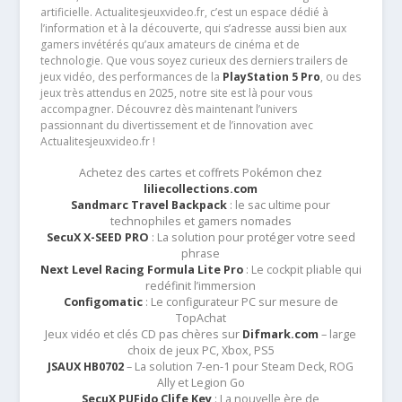
artificielle. Actualitesjeuxvideo.fr, c’est un espace dédié à
l’information et à la découverte, qui s’adresse aussi bien aux
gamers invétérés qu’aux amateurs de cinéma et de
technologie. Que vous soyez curieux des derniers trailers de
jeux vidéo, des performances de la
PlayStation 5 Pro
, ou des
jeux très attendus en 2025, notre site est là pour vous
accompagner. Découvrez dès maintenant l’univers
passionnant du divertissement et de l’innovation avec
Actualitesjeuxvideo.fr !
Achetez des cartes et coffrets Pokémon chez
liliecollections.com
Sandmarc Travel Backpack
: le sac ultime pour
technophiles et gamers nomades
SecuX X-SEED PRO
: La solution pour protéger votre seed
phrase
Next Level Racing Formula Lite Pro
: Le cockpit pliable qui
redéfinit l’immersion
Configomatic
: Le configurateur PC sur mesure de
TopAchat
Jeux vidéo et clés CD pas chères sur
Difmark.com
– large
choix de jeux PC, Xbox, PS5
JSAUX HB0702
– La solution 7-en-1 pour Steam Deck, ROG
Ally et Legion Go
SecuX PUFido Clife Key
: La nouvelle ère de