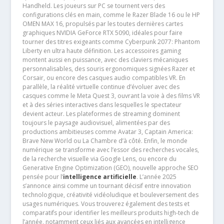
Handheld. Les joueurs sur PC se tournent vers des
configurations clés en main, comme le Razer Blade 16 ou le HP
OMEN MAX 16, propulsés par les toutes dernières cartes
graphiques NVIDIA GeForce RTX 5090, idéales pour faire
tourner des titres exigeants comme Cyberpunk 2077: Phantom
Liberty en ultra haute définition. Les accessoires gaming
montent aussi en puissance, avec des claviers mécaniques
personnalisables, des souris ergonomiques signées Razer et
Corsair, ou encore des casques audio compatibles VR. En
parallèle, la réalité virtuelle continue d’évoluer avec des
casques comme le Meta Quest 3, ouvrant la voie à des films VR
et à des séries interactives dans lesquelles le spectateur
devient acteur. Les plateformes de streaming dominent
toujours le paysage audiovisuel, alimentées par des
productions ambitieuses comme Avatar 3, Captain America:
Brave New World ou La Chambre d’à côté. Enfin, le monde
numérique se transforme avec l’essor des recherches vocales,
de la recherche visuelle via Google Lens, ou encore du
Generative Engine Optimization (GEO), nouvelle approche SEO
pensée pour l’
intelligence artificielle
. L’année 2025
s’annonce ainsi comme un tournant décisif entre innovation
technologique, créativité vidéoludique et bouleversement des
usages numériques. Vous trouverez également des tests et
comparatifs pour identifier les meilleurs produits high-tech de
l’année, notamment ceux liés aux avancées en intelligence