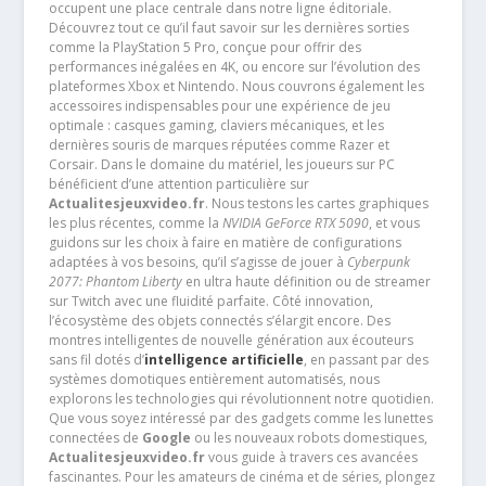
occupent une place centrale dans notre ligne éditoriale.
Découvrez tout ce qu’il faut savoir sur les dernières sorties
comme la PlayStation 5 Pro, conçue pour offrir des
performances inégalées en 4K, ou encore sur l’évolution des
plateformes Xbox et Nintendo. Nous couvrons également les
accessoires indispensables pour une expérience de jeu
optimale : casques gaming, claviers mécaniques, et les
dernières souris de marques réputées comme Razer et
Corsair. Dans le domaine du matériel, les joueurs sur PC
bénéficient d’une attention particulière sur
Actualitesjeuxvideo.fr
. Nous testons les cartes graphiques
les plus récentes, comme la
NVIDIA GeForce RTX 5090
, et vous
guidons sur les choix à faire en matière de configurations
adaptées à vos besoins, qu’il s’agisse de jouer à
Cyberpunk
2077: Phantom Liberty
en ultra haute définition ou de streamer
sur Twitch avec une fluidité parfaite. Côté innovation,
l’écosystème des objets connectés s’élargit encore. Des
montres intelligentes de nouvelle génération aux écouteurs
sans fil dotés d’
intelligence artificielle
, en passant par des
systèmes domotiques entièrement automatisés, nous
explorons les technologies qui révolutionnent notre quotidien.
Que vous soyez intéressé par des gadgets comme les lunettes
connectées de
Google
ou les nouveaux robots domestiques,
Actualitesjeuxvideo.fr
vous guide à travers ces avancées
fascinantes. Pour les amateurs de cinéma et de séries, plongez