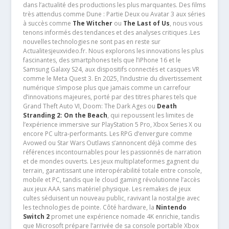
dans l’actualité des productions les plus marquantes. Des films
très attendus comme Dune : Partie Deux ou Avatar 3 aux séries
à succès comme
The Witcher
ou
The Last of Us
, nous vous
tenons informés des tendances et des analyses critiques .Les
nouvelles technologies ne sont pas en reste sur
Actualitesjeuxvideo.fr. Nous explorons les innovations les plus
fascinantes, des smartphones tels que l’iPhone 16 et le
Samsung Galaxy S24, aux dispositifs connectés et casques VR
comme le Meta Quest 3. En 2025, l’industrie du divertissement
numérique s’impose plus que jamais comme un carrefour
d’innovations majeures, porté par des titres phares tels que
Grand Theft Auto VI, Doom: The Dark Ages ou
Death
Stranding 2: On the Beach
, qui repoussent les limites de
l’expérience immersive sur PlayStation 5 Pro, Xbox Series X ou
encore PC ultra-performants. Les RPG d’envergure comme
Avowed ou Star Wars Outlaws s’annoncent déjà comme des
références incontournables pour les passionnés de narration
et de mondes ouverts. Les jeux multiplateformes gagnent du
terrain, garantissant une interopérabilité totale entre console,
mobile et PC, tandis que le cloud gaming révolutionne l’accès
aux jeux AAA sans matériel physique. Les remakes de jeux
cultes séduisent un nouveau public, ravivant la nostalgie avec
les technologies de pointe. Côté hardware, la
Nintendo
Switch 2
promet une expérience nomade 4K enrichie, tandis
que Microsoft prépare l’arrivée de sa console portable Xbox