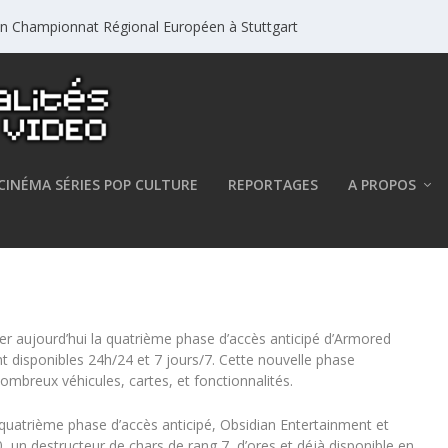
un Championnat Régional Européen à Stuttgart
CINÉMA SÉRIES POP CULTURE
REPORTAGES
A PROPOS
 Warfare est maintenant
er aujourd’hui la quatrième phase d’accès anticipé d’Armored
nt disponibles 24h/24 et 7 jours/7. Cette nouvelle phase
ombreux véhicules, cartes, et fonctionnalités.
 quatrième phase d’accès anticipé, Obsidian Entertainment et
un destructeur de chars de rang 7, d’ores et déjà disponible en