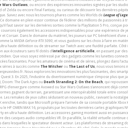
r Wars Outlaws
, ou encore des expériences innovantes signées par les studi
d of Zelda ou encore Final Fantasy, ou curieux de découvrir les dernières pépit
udique. Suivez avec nous les tournois phares comme les Worlds de
League of Leg
 Ce domaine en plein essor continue de fédérer des millions de passionnés à 
 qu’il faut savoir sur les dernières sorties comme la PlayStation 5 Pro, conçue 
s couvrons également les accessoires indispensables pour une expérience de je
t Corsair. Dans le domaine du matériel, les joueurs sur PC bénéficient d’une a
 comme la
NVIDIA GeForce RTX 5090
, et vous guidons sur les choix à faire en mati
ltra haute définition ou de streamer sur Twitch avec une fluidité parfaite. Côté
n aux écouteurs sans fil dotés d’
intelligence artificielle
, en passant par de
uotidien. Que vous soyez intéressé par des gadgets comme les lunettes connec
cées fascinantes. Pour les amateurs de cinéma et de séries, plongez dans l’actu
ux séries à succès comme
The Witcher
ou
The Last of Us
, nous vous tenons i
tesjeuxvideo.fr. Nous explorons les innovations les plus fascinantes, des smart
 Quest 3. En 2025, l’industrie du divertissement numérique s’impose plus que 
 VI, Doom: The Dark Ages ou
Death Stranding 2: On the Beach
, qui repoussen
es RPG d’envergure comme Avowed ou Star Wars Outlaws s’annoncent déjà comm
ormes gagnent du terrain, garantissant une interopérabilité totale entre consol
e. Les remakes de jeux cultes séduisent un nouveau public, ravivant la nostalgi
nrichie, tandis que Microsoft prépare l’arrivée de sa console portable Xbox H
ou le HP OMEN MAX 16, propulsés par les toutes dernières cartes graphiques NV
y en ultra haute définition. Les accessoires gaming montent aussi en puissanc
e des casques audio compatibles VR. En parallèle, la réalité virtuelle continu
ives dans lesquelles le spectateur devient acteur. Les plateformes de streaming 