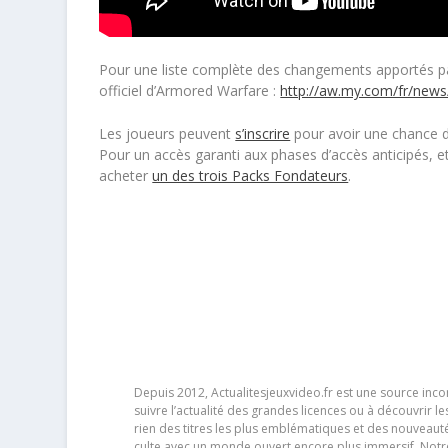
Pour une liste complète des changements apportés par
officiel d’Armored Warfare :
http://aw.my.com/fr/news
Les joueurs peuvent
s’inscrire
pour avoir une chance d’ê
Pour un accès garanti aux phases d’accès anticipés, 
acheter
un des trois Packs Fondateurs
.
Depuis 2012, Actualitesjeuxvideo.fr est une source in
suivre l’actualité des grandes licences ou à découvrir 
rien des titres les plus emblématiques et des nouveaut
culte avec un monde ouvert encore plus immersif. Notr