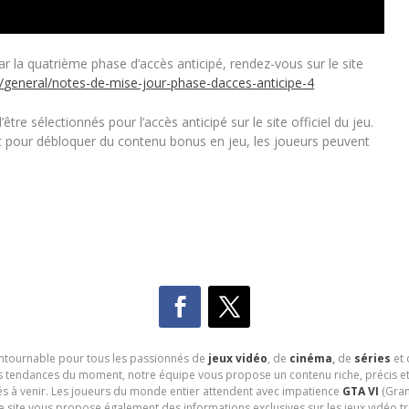
 la quatrième phase d’accès anticipé, rendez-vous sur le site
/
general/notes-de-mise-jour-
phase-dacces-anticipe-4
tre sélectionnés pour l’accès anticipé sur le site officiel du jeu.
et pour débloquer du contenu bonus en jeu, les joueurs peuvent
contournable pour tous les passionnés de
jeux vidéo
, de
cinéma
,
de
séries
et 
les tendances du moment, notre équipe vous propose un contenu riche, précis et
és à venir. Les joueurs du monde entier attendent avec impatience
GTA VI
(Gran
e site vous propose également des informations exclusives sur les jeux vidéo 