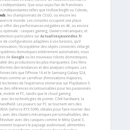
os indépendants. Que vous soyez fan de franchises
es indépendantes telles que Hollow Knight ou Celeste,
ends
, les championnats de
CS:GO
, ou encore les
travers le monde. Les consoles occupent une place
pour offrir des performances inégalées en 4K, ou encore
u optimale : casques gaming, claviers mécaniques, et
ttention particulière sur
Actualitesjeuxvideo.fr
.
ère de configurations adaptées à vos besoins, qu’il
 innovation, l’écosystème des objets connectés s’élargit
s systèmes domotiques entièrement automatisés, nous
tées de
Google
ou les nouveaux robots domestiques,
alité des productions les plus marquantes. Des films
nformés des tendances et des analyses critiques .Les
phones tels que l’iPhone 16 et le Samsung Galaxy S24,
jamais comme un carrefour d’innovations majeures,
t les limites de l’expérience immersive sur PlayStation 5
e des références incontournables pour les passionnés
e, mobile et PC, tandis que le cloud gaming
e avec les technologies de pointe. Côté hardware, la
andheld. Les joueurs sur PC se tournent vers des
IDIA GeForce RTX 5090, idéales pour faire tourner des
e, avec des claviers mécaniques personnalisables, des
e d’évoluer avec des casques comme le Meta Quest 3,
dominent toujours le paysage audiovisuel, alimentées