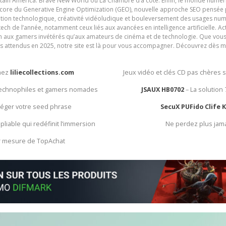
ain America: Brave New World ou La Chambre d’à côté. Enfin, le monde numéri
encore du Generative Engine Optimization (GEO), nouvelle approche SEO pensée p
ation technologique, créativité vidéoludique et bouleversement des usages num
ech de l’année, notamment ceux liés aux avancées en intelligence artificielle. Ac
ien aux gamers invétérés qu’aux amateurs de cinéma et de technologie. Que vous 
rès attendus en 2025, notre site est là pour vous accompagner. Découvrez dès m
chez
liliecollections.com
Jeux vidéo et clés CD pas chères 
 technophiles et gamers nomades
JSAUX HB0702
– La solution
otéger votre seed phrase
SecuX PUFido Clife 
 pliable qui redéfinit l’immersion
Ne perdez plus jam
ur mesure de TopAchat