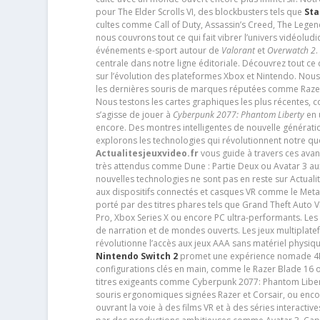
pour The Elder Scrolls VI, des blockbusters tels que
Sta
cultes comme Call of Duty, Assassin’s Creed, The Legen
nous couvrons tout ce qui fait vibrer l’univers vidéol
événements e-sport autour de
Valorant
et
Overwatch 2
.
centrale dans notre ligne éditoriale. Découvrez tout ce
sur l’évolution des plateformes Xbox et Nintendo. Nou
les dernières souris de marques réputées comme Razer e
Nous testons les cartes graphiques les plus récentes,
s’agisse de jouer à
Cyberpunk 2077: Phantom Liberty
en u
encore. Des montres intelligentes de nouvelle génératio
explorons les technologies qui révolutionnent notre q
Actualitesjeuxvideo.fr
vous guide à travers ces avan
très attendus comme Dune : Partie Deux ou Avatar 3 a
nouvelles technologies ne sont pas en reste sur Actuali
aux dispositifs connectés et casques VR comme le Meta
porté par des titres phares tels que Grand Theft Auto
Pro, Xbox Series X ou encore PC ultra-performants. L
de narration et de mondes ouverts. Les jeux multiplatef
révolutionne l’accès aux jeux AAA sans matériel physiqu
Nintendo Switch 2
promet une expérience nomade 4K e
configurations clés en main, comme le Razer Blade 16 
titres exigeants comme Cyberpunk 2077: Phantom Libert
souris ergonomiques signées Razer et Corsair, ou encor
ouvrant la voie à des films VR et à des séries interact