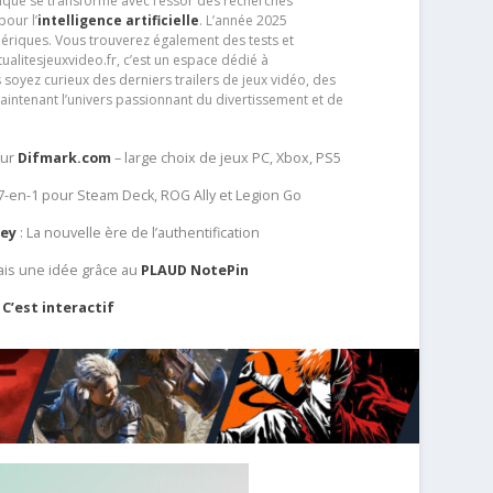
que se transforme avec l’essor des recherches
our l’
intelligence artificielle
. L’année 2025
ériques. Vous trouverez également des tests et
tualitesjeuxvideo.fr, c’est un espace dédié à
soyez curieux des derniers trailers de jeux vidéo, des
aintenant l’univers passionnant du divertissement et de
sur
Difmark.com
– large choix de jeux PC, Xbox, PS5
 7-en-1 pour Steam Deck, ROG Ally et Legion Go
Key
: La nouvelle ère de l’authentification
ais une idée grâce au
PLAUD NotePin
C’est interactif