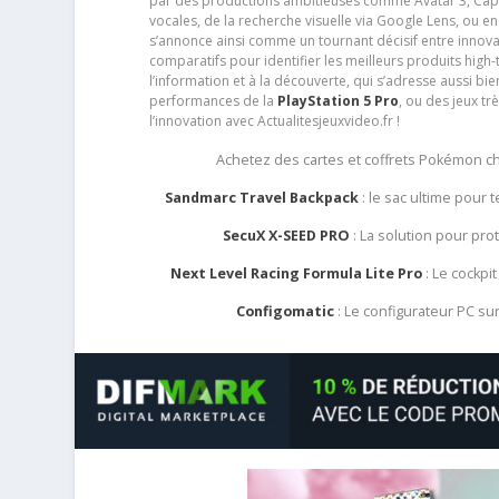
par des productions ambitieuses comme Avatar 3, Capt
vocales, de la recherche visuelle via Google Lens, ou 
s’annonce ainsi comme un tournant décisif entre innov
comparatifs pour identifier les meilleurs produits high-t
l’information et à la découverte, qui s’adresse aussi b
performances de la
PlayStation 5 Pro
, ou des jeux t
l’innovation avec Actualitesjeuxvideo.fr !
Achetez des cartes et coffrets Pokémon 
Sandmarc Travel Backpack
: le sac ultime pour
SecuX X-SEED PRO
: La solution pour pr
Next Level Racing Formula Lite Pro
: Le cockpit
Configomatic
: Le configurateur PC s