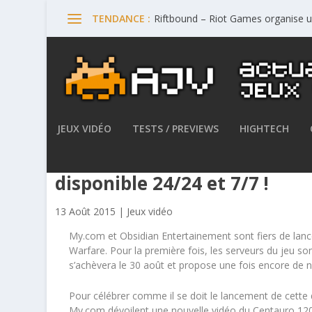
Riftbound – Riot Games organise 
TENDANCE :
JEUX VIDÉO
TESTS / PREVIEWS
HIGHTECH
L’accès anticipé d’Armored
disponible 24/24 et 7/7 !
13 Août 2015
|
Jeux vidéo
My.com et Obsidian Entertainement sont fiers de lanc
Warfare. Pour la première fois, les serveurs du jeu so
s’achèvera le 30 août et propose une fois encore de n
Pour célébrer comme il se doit le lancement de cette
My.com dévoilent une nouvelle vidéo du Centauro 120, 