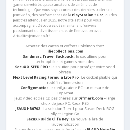
gamers invétérés qu’aux amateurs de cinéma et de
technologie. Que vous soyez curieux des derniers trailers de
jeux vidéo, des performances de la
PlayStation 5 Pro
, ou des
jeux très attendus en 2025, notre site est là pour vous
accompagner. Découvrez dès maintenant l’univers
passionnant du divertissement et de l’innovation avec
Actualitesjeuxvideo.fr !
Achetez des cartes et coffrets Pokémon chez
liliecollections.com
Sandmarc Travel Backpack
: le sac ultime pour
technophiles et gamers nomades
SecuX X-SEED PRO
: La solution pour protéger votre seed
phrase
Next Level Racing Formula Lite Pro
: Le cockpit pliable qui
redéfinit l’immersion
Configomatic
: Le configurateur PC sur mesure de
TopAchat
Jeux vidéo et clés CD pas chères sur
Difmark.com
– large
choix de jeux PC, Xbox, PS5
JSAUX HB0702
– La solution 7-en-1 pour Steam Deck, ROG
Ally et Legion Go
SecuX PUFido Clife Key
: La nouvelle ère de
l’authentification
Ne perdez plus jamais une idée grâce au
PLAUD NotePin