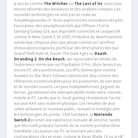
à succès comme
The Witcher
ou
The Last of Us
, nous vous
tenons informés des tendances et des analyses critiques .Les
nouvelles technologies ne sont pas en reste sur
Actualitesjeuxvideo.fr. Nous explorons les innovations les plus
fascinantes, des smartphones tels que l’iPhone 16 et le
Samsung Galaxy S24, aux dispositifs connectés et casques VR
comme le Meta Quest 3. En 2025, l’industrie du divertissement
numérique s’impose plus que jamais comme un carrefour
d’innovations majeures, porté par des titres phares tels que
Grand Theft Auto VI, Doom: The Dark Ages ou
Death
Stranding 2: On the Beach
, qui repoussent les limites de
l’expérience immersive sur PlayStation 5 Pro, Xbox Series X ou
encore PC ultra-performants. Les RPG d’envergure comme
Avowed ou Star Wars Outlaws s’annoncent déjà comme des
références incontournables pour les passionnés de narration
et de mondes ouverts. Les jeux multiplateformes gagnent du
terrain, garantissant une interopérabilité totale entre console,
mobile et PC, tandis que le cloud gaming révolutionne l’accès
aux jeux AAA sans matériel physique. Les remakes de jeux
cultes séduisent un nouveau public, ravivant la nostalgie avec
les technologies de pointe. Côté hardware, la
Nintendo
Switch 2
promet une expérience nomade 4K enrichie, tandis
que Microsoft prépare l’arrivée de sa console portable Xbox
Handheld. Les joueurs sur PC se tournent vers des
configurations clés en main, comme le Razer Blade 16 ou le HP