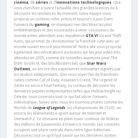
cinéma
,
de
séries
et d’
innovations technologiques
. Que
vous cherchiez à suivre l’actualité des grandes licences ou à
découvrir les tendances du moment, notre équipe vous
propose un contenu riche, précis et toujours à jour.Dans
l’univers du
gaming
, ne manquez rien des titres les plus
emblématiques et des nouveautés à venir. Les joueurs du
monde entier attendent avec impatience
GTA VI
(Grand Theft
Auto), qui promet de révolutionner la franchise culte avec un
monde ouvert encore plus immersif. Notre site vous propose
également des informations exclusives sur les jeux vidéo très
attendus en 2025, comme de nouvelles aventures pour The
Elder Scrolls VI, des blockbusters tels que
Star Wars
Outlaws
, ou encore des expériences innovantes signées par
les studios indépendants. Que vous soyez fan de franchises
cultes comme Call of Duty, Assassin’s Creed, The Legend of
Zelda ou encore Final Fantasy, ou curieux de découvrir les
dernières pépites indépendantes telles que Hollow Knight ou
Celeste, nous couvrons tout ce qui fait vibrer l’univers
vidéoludique. Suivez avec nous les tournois phares comme les
Worlds de
League of Legends
, les championnats de
CS:GO
, ou
encore les événements e-sport autour de
Valorant
et
Overwatch 2
. Ce domaine en plein essor continue de fédérer
des millions de passionnés à travers le monde. Les consoles
occupent une place centrale dans notre ligne éditoriale.
Découvrez tout ce qu’il faut savoir sur les dernières sorties