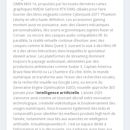
OMEN MAX 16, propulsés par les toutes dernières cartes
graphiques NVIDIA GeForce RTX 5090, idéales pour faire
tourner des titres exigeants comme Cyberpunk 2077: Phantom
Liberty en ultra haute définition. Les accessoires gaming
montent aussi en puissance, avec des claviers mécaniques
personnalisables, des souris ergonomiques signées Razer et
Corsair, ou encore des casques audio compatibles VR. En
parallèle, la réalité virtuelle continue d’évoluer avec des
casques comme le Meta Quest 3, ouvrant la voie à des films VR
et à des séries interactives dans lesquelles le spectateur
devient acteur. Les plateformes de streaming dominent
toujours le paysage audiovisuel, alimentées par des
productions ambitieuses comme Avatar 3, Captain America:
Brave New World ou La Chambre d’à côté. Enfin, le monde
numérique se transforme avec l’essor des recherches vocales,
de la recherche visuelle via Google Lens, ou encore du
Generative Engine Optimization (GEO), nouvelle approche SEO
pensée pour l’
intelligence artificielle
. L’année 2025
s’annonce ainsi comme un tournant décisif entre innovation
technologique, créativité vidéoludique et bouleversement des
usages numériques. Vous trouverez également des tests et
comparatifs pour identifier les meilleurs produits high-tech de
l’année, notamment ceux liés aux avancées en intelligence
artificielle. Actualitesjeuxvideo.fr, c’est un espace dédié à
l’information et à la découverte, qui s’adresse aussi bien aux