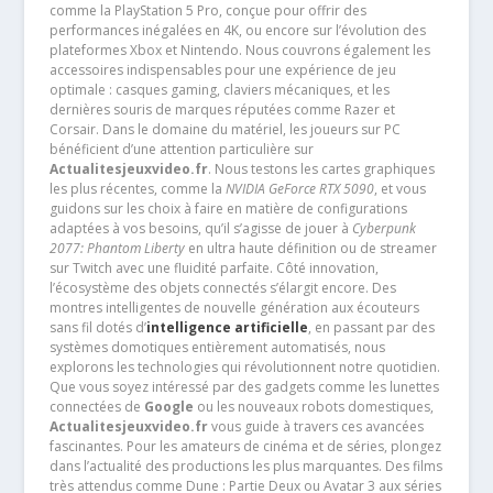
comme la PlayStation 5 Pro, conçue pour offrir des
performances inégalées en 4K, ou encore sur l’évolution des
plateformes Xbox et Nintendo. Nous couvrons également les
accessoires indispensables pour une expérience de jeu
optimale : casques gaming, claviers mécaniques, et les
dernières souris de marques réputées comme Razer et
Corsair. Dans le domaine du matériel, les joueurs sur PC
bénéficient d’une attention particulière sur
Actualitesjeuxvideo.fr
. Nous testons les cartes graphiques
les plus récentes, comme la
NVIDIA GeForce RTX 5090
, et vous
guidons sur les choix à faire en matière de configurations
adaptées à vos besoins, qu’il s’agisse de jouer à
Cyberpunk
2077: Phantom Liberty
en ultra haute définition ou de streamer
sur Twitch avec une fluidité parfaite. Côté innovation,
l’écosystème des objets connectés s’élargit encore. Des
montres intelligentes de nouvelle génération aux écouteurs
sans fil dotés d’
intelligence artificielle
, en passant par des
systèmes domotiques entièrement automatisés, nous
explorons les technologies qui révolutionnent notre quotidien.
Que vous soyez intéressé par des gadgets comme les lunettes
connectées de
Google
ou les nouveaux robots domestiques,
Actualitesjeuxvideo.fr
vous guide à travers ces avancées
fascinantes. Pour les amateurs de cinéma et de séries, plongez
dans l’actualité des productions les plus marquantes. Des films
très attendus comme Dune : Partie Deux ou Avatar 3 aux séries