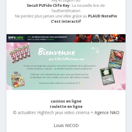
Ally et Legion Go
SecuX PUFido Clife Key
: La nouvelle ère de
l’authentification
Ne perdez plus jamais une idée grâce au
PLAUD NotePin
C’est interactif
casinos en ligne
roulette en ligne
© actualites Hightech jeux video cinema +
Agence NikO
Louis NICOD