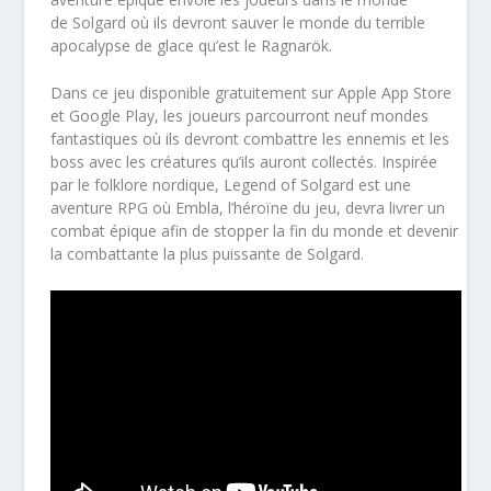
de
Solgard
où ils devront sauver le monde du terrible
apocalypse de glace qu’est le Ragnarök.
Dans ce jeu disponible gratuitement sur Apple App Store
et Google Play, les joueurs parcourront neuf mondes
fantastiques où ils devront combattre les ennemis et les
boss avec les créatures qu’ils auront collectés. Inspirée
par le folklore nordique,
Legend of Solgard
est une
aventure RPG où Embla, l’héroïne du jeu, devra livrer un
combat épique afin de stopper la fin du monde et devenir
la combattante la plus puissante de
Solgard
.