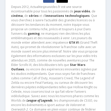
Depuis 2012, Actualitesjeuxvideo.fr est une source
incontournable pour tous les passionnés de
jeux vidéo
, de
cinéma
,
de
séries
et d’
innovations technologiques
. Que
vous cherchiez à suivre l’actualité des grandes licences ou à
découvrir les tendances du moment, notre équipe vous
propose un contenu riche, précis et toujours à jour.Dans
l’univers du
gaming
, ne manquez rien des titres les plus
emblématiques et des nouveautés à venir. Les joueurs du
monde entier attendent avec impatience
GTA VI
(Grand Theft
Auto), qui promet de révolutionner la franchise culte avec un
monde ouvert encore plus immersif. Notre site vous propose
également des informations exclusives sur les jeux vidéo très
attendus en 2025, comme de nouvelles aventures pour The
Elder Scrolls VI, des blockbusters tels que
Star Wars
Outlaws
, ou encore des expériences innovantes signées par
les studios indépendants. Que vous soyez fan de franchises
cultes comme Call of Duty, Assassin’s Creed, The Legend of
Zelda ou encore Final Fantasy, ou curieux de découvrir les
dernières pépites indépendantes telles que Hollow Knight ou
Celeste, nous couvrons tout ce qui fait vibrer l’univers
vidéoludique. Suivez avec nous les tournois phares comme les
Worlds de
League of Legends
, les championnats de
CS:GO
, ou
encore les événements e-sport autour de
Valorant
et
Overwatch 2
. Ce domaine en plein essor continue de fédérer