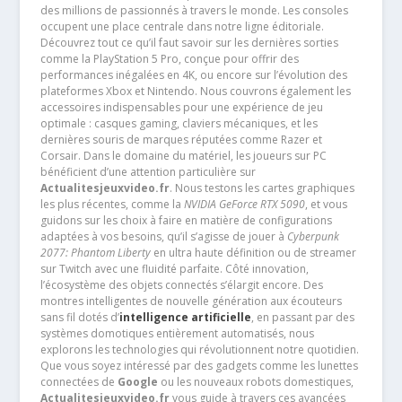
des millions de passionnés à travers le monde. Les consoles
occupent une place centrale dans notre ligne éditoriale.
Découvrez tout ce qu’il faut savoir sur les dernières sorties
comme la PlayStation 5 Pro, conçue pour offrir des
performances inégalées en 4K, ou encore sur l’évolution des
plateformes Xbox et Nintendo. Nous couvrons également les
accessoires indispensables pour une expérience de jeu
optimale : casques gaming, claviers mécaniques, et les
dernières souris de marques réputées comme Razer et
Corsair. Dans le domaine du matériel, les joueurs sur PC
bénéficient d’une attention particulière sur
Actualitesjeuxvideo.fr
. Nous testons les cartes graphiques
les plus récentes, comme la
NVIDIA GeForce RTX 5090
, et vous
guidons sur les choix à faire en matière de configurations
adaptées à vos besoins, qu’il s’agisse de jouer à
Cyberpunk
2077: Phantom Liberty
en ultra haute définition ou de streamer
sur Twitch avec une fluidité parfaite. Côté innovation,
l’écosystème des objets connectés s’élargit encore. Des
montres intelligentes de nouvelle génération aux écouteurs
sans fil dotés d’
intelligence artificielle
, en passant par des
systèmes domotiques entièrement automatisés, nous
explorons les technologies qui révolutionnent notre quotidien.
Que vous soyez intéressé par des gadgets comme les lunettes
connectées de
Google
ou les nouveaux robots domestiques,
Actualitesjeuxvideo.fr
vous guide à travers ces avancées