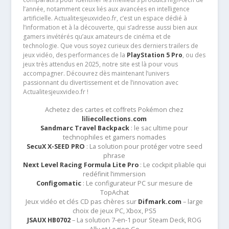
l’année, notamment ceux liés aux avancées en intelligence
artificielle. Actualitesjeuxvideo.fr, c’est un espace dédié à
l’information et à la découverte, qui s’adresse aussi bien aux
gamers invétérés qu’aux amateurs de cinéma et de
technologie. Que vous soyez curieux des derniers trailers de
jeux vidéo, des performances de la
PlayStation 5 Pro
, ou des
jeux très attendus en 2025, notre site est là pour vous
accompagner. Découvrez dès maintenant l’univers
passionnant du divertissement et de l’innovation avec
Actualitesjeuxvideo.fr !
Achetez des cartes et coffrets Pokémon chez
liliecollections.com
Sandmarc Travel Backpack
: le sac ultime pour
technophiles et gamers nomades
SecuX X-SEED PRO
: La solution pour protéger votre seed
phrase
Next Level Racing Formula Lite Pro
: Le cockpit pliable qui
redéfinit l’immersion
Configomatic
: Le configurateur PC sur mesure de
TopAchat
Jeux vidéo et clés CD pas chères sur
Difmark.com
– large
choix de jeux PC, Xbox, PS5
JSAUX HB0702
– La solution 7-en-1 pour Steam Deck, ROG