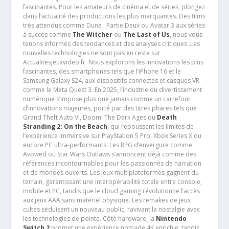
fascinantes. Pour les amateurs de cinéma et de séries, plongez
dans l’actualité des productions les plus marquantes. Des films
très attendus comme Dune : Partie Deux ou Avatar 3 aux séries
à succès comme
The Witcher
ou
The Last of Us
, nous vous
tenons informés des tendances et des analyses critiques .Les
nouvelles technologies ne sont pas en reste sur
Actualitesjeuxvideo.fr. Nous explorons les innovations les plus
fascinantes, des smartphones tels que l’iPhone 16 et le
Samsung Galaxy S24, aux dispositifs connectés et casques VR
comme le Meta Quest 3. En 2025, l’industrie du divertissement
numérique s’impose plus que jamais comme un carrefour
d’innovations majeures, porté par des titres phares tels que
Grand Theft Auto VI, Doom: The Dark Ages ou
Death
Stranding 2: On the Beach
, qui repoussent les limites de
l’expérience immersive sur PlayStation 5 Pro, Xbox Series X ou
encore PC ultra-performants. Les RPG d’envergure comme
Avowed ou Star Wars Outlaws s’annoncent déjà comme des
références incontournables pour les passionnés de narration
et de mondes ouverts. Les jeux multiplateformes gagnent du
terrain, garantissant une interopérabilité totale entre console,
mobile et PC, tandis que le cloud gaming révolutionne l’accès
aux jeux AAA sans matériel physique. Les remakes de jeux
cultes séduisent un nouveau public, ravivant la nostalgie avec
les technologies de pointe. Côté hardware, la
Nintendo
Switch 2
promet une expérience nomade 4K enrichie, tandis