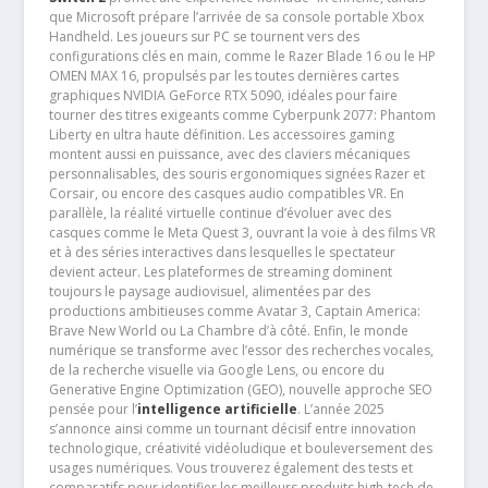
que Microsoft prépare l’arrivée de sa console portable Xbox
Handheld. Les joueurs sur PC se tournent vers des
configurations clés en main, comme le Razer Blade 16 ou le HP
OMEN MAX 16, propulsés par les toutes dernières cartes
graphiques NVIDIA GeForce RTX 5090, idéales pour faire
tourner des titres exigeants comme Cyberpunk 2077: Phantom
Liberty en ultra haute définition. Les accessoires gaming
montent aussi en puissance, avec des claviers mécaniques
personnalisables, des souris ergonomiques signées Razer et
Corsair, ou encore des casques audio compatibles VR. En
parallèle, la réalité virtuelle continue d’évoluer avec des
casques comme le Meta Quest 3, ouvrant la voie à des films VR
et à des séries interactives dans lesquelles le spectateur
devient acteur. Les plateformes de streaming dominent
toujours le paysage audiovisuel, alimentées par des
productions ambitieuses comme Avatar 3, Captain America:
Brave New World ou La Chambre d’à côté. Enfin, le monde
numérique se transforme avec l’essor des recherches vocales,
de la recherche visuelle via Google Lens, ou encore du
Generative Engine Optimization (GEO), nouvelle approche SEO
pensée pour l’
intelligence artificielle
. L’année 2025
s’annonce ainsi comme un tournant décisif entre innovation
technologique, créativité vidéoludique et bouleversement des
usages numériques. Vous trouverez également des tests et
comparatifs pour identifier les meilleurs produits high-tech de