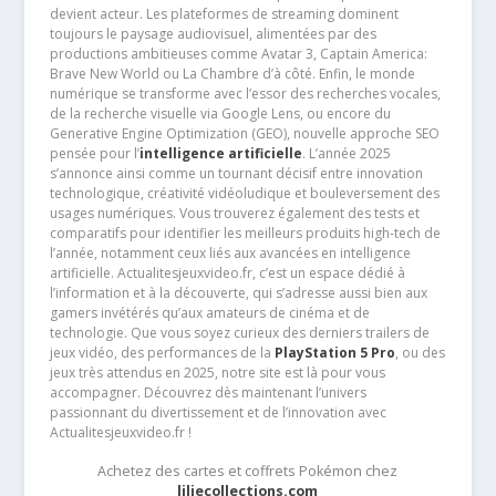
devient acteur. Les plateformes de streaming dominent
toujours le paysage audiovisuel, alimentées par des
productions ambitieuses comme Avatar 3, Captain America:
Brave New World ou La Chambre d’à côté. Enfin, le monde
numérique se transforme avec l’essor des recherches vocales,
de la recherche visuelle via Google Lens, ou encore du
Generative Engine Optimization (GEO), nouvelle approche SEO
pensée pour l’
intelligence artificielle
. L’année 2025
s’annonce ainsi comme un tournant décisif entre innovation
technologique, créativité vidéoludique et bouleversement des
usages numériques. Vous trouverez également des tests et
comparatifs pour identifier les meilleurs produits high-tech de
l’année, notamment ceux liés aux avancées en intelligence
artificielle. Actualitesjeuxvideo.fr, c’est un espace dédié à
l’information et à la découverte, qui s’adresse aussi bien aux
gamers invétérés qu’aux amateurs de cinéma et de
technologie. Que vous soyez curieux des derniers trailers de
jeux vidéo, des performances de la
PlayStation 5 Pro
, ou des
jeux très attendus en 2025, notre site est là pour vous
accompagner. Découvrez dès maintenant l’univers
passionnant du divertissement et de l’innovation avec
Actualitesjeuxvideo.fr !
Achetez des cartes et coffrets Pokémon chez
liliecollections.com