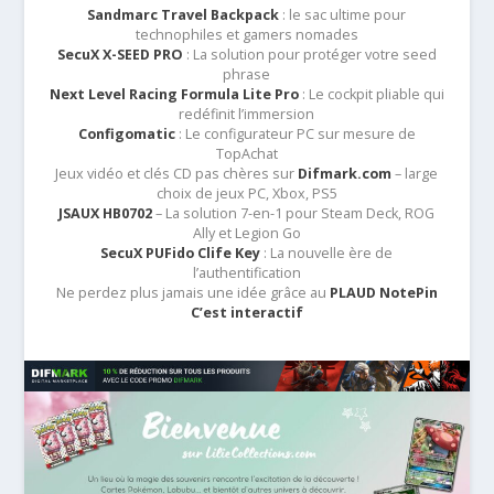
Sandmarc Travel Backpack
: le sac ultime pour
technophiles et gamers nomades
SecuX X-SEED PRO
: La solution pour protéger votre seed
phrase
Next Level Racing Formula Lite Pro
: Le cockpit pliable qui
redéfinit l’immersion
Configomatic
: Le configurateur PC sur mesure de
TopAchat
Jeux vidéo et clés CD pas chères sur
Difmark.com
– large
choix de jeux PC, Xbox, PS5
JSAUX HB0702
– La solution 7-en-1 pour Steam Deck, ROG
Ally et Legion Go
SecuX PUFido Clife Key
: La nouvelle ère de
l’authentification
Ne perdez plus jamais une idée grâce au
PLAUD NotePin
C’est interactif