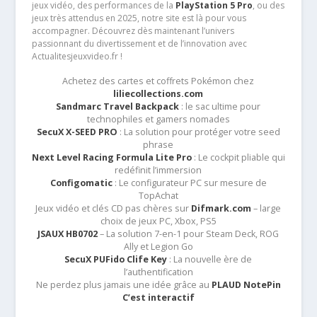
jeux vidéo, des performances de la
PlayStation 5 Pro
, ou des
jeux très attendus en 2025, notre site est là pour vous
accompagner. Découvrez dès maintenant l’univers
passionnant du divertissement et de l’innovation avec
Actualitesjeuxvideo.fr !
Achetez des cartes et coffrets Pokémon chez
liliecollections.com
Sandmarc Travel Backpack
: le sac ultime pour
technophiles et gamers nomades
SecuX X-SEED PRO
: La solution pour protéger votre seed
phrase
Next Level Racing Formula Lite Pro
: Le cockpit pliable qui
redéfinit l’immersion
Configomatic
: Le configurateur PC sur mesure de
TopAchat
Jeux vidéo et clés CD pas chères sur
Difmark.com
– large
choix de jeux PC, Xbox, PS5
JSAUX HB0702
– La solution 7-en-1 pour Steam Deck, ROG
Ally et Legion Go
SecuX PUFido Clife Key
: La nouvelle ère de
l’authentification
Ne perdez plus jamais une idée grâce au
PLAUD NotePin
C’est interactif