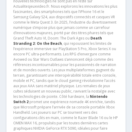
nouvelles technologies ne sont pas en reste sur
Actualitesjeuxvideo.fr. Nous explorons les innovations les plus
fascinantes, des smartphones tels que l’iPhone 16 et le
Samsung Galaxy S24, aux dispositifs connectés et casques VR
comme le Meta Quest 3. En 2025, l’industrie du divertissement
numérique s’impose plus que jamais comme un carrefour
d’innovations majeures, porté par des titres phares tels que
Grand Theft Auto VI, Doom: The Dark Ages ou
Death
Stranding 2: On the Beach
, qui repoussent les limites de
l’expérience immersive sur PlayStation 5 Pro, Xbox Series X ou
encore PC ultra-performants. Les RPG d’envergure comme
Avowed ou Star Wars Outlaws s’annoncent déjà comme des
références incontournables pour les passionnés de narration
et de mondes ouverts. Les jeux multiplateformes gagnent du
terrain, garantissant une interopérabilité totale entre console,
mobile et PC, tandis que le cloud gaming révolutionne l’accès
aux jeux AAA sans matériel physique. Les remakes de jeux
cultes séduisent un nouveau public, ravivant la nostalgie avec
les technologies de pointe. Côté hardware, la
Nintendo
Switch 2
promet une expérience nomade 4K enrichie, tandis
que Microsoft prépare l’arrivée de sa console portable Xbox
Handheld. Les joueurs sur PC se tournent vers des
configurations clés en main, comme le Razer Blade 16 ou le HP
OMEN MAX 16, propulsés par les toutes dernières cartes
graphiques NVIDIA GeForce RTX 5090, idéales pour faire