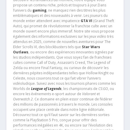
propose un contenu riche, précis et toujours à jour.Dans
l’univers du
gaming
, ne manquez rien des titres les plus
emblématiques et des nouveautés à venir. Les joueurs du
monde entier attendent avec impatience
GTA VI
(Grand Theft
Auto), qui promet de révolutionner la franchise culte avec un
monde ouvert encore plus immersif. Notre site vous propose
également des informations exclusives sur les jeux vidéo très
attendus en 2025, comme de nouvelles aventures pour The
Elder Scrolls VI, des blockbusters tels que
Star Wars
Outlaws
, ou encore des expériences innovantes signées par
les studios indépendants. Que vous soyez fan de franchises
cultes comme Call of Duty, Assassin’s Creed, The Legend of
Zelda ou encore Final Fantasy, ou curieux de découvrir les
dernières pépites indépendantes telles que Hollow Knight ou
Celeste, nous couvrons tout ce qui fait vibrer l’univers
vidéoludique. Suivez avec nous les tournois phares comme les
Worlds de
League of Legends
, les championnats de
CS:GO
, ou
encore les événements e-sport autour de
Valorant
et
Overwatch 2
. Ce domaine en plein essor continue de fédérer
des millions de passionnés à travers le monde. Les consoles
occupent une place centrale dans notre ligne éditoriale.
Découvrez tout ce qu’il faut savoir sur les dernières sorties
comme la PlayStation 5 Pro, conçue pour offrir des
performances inégalées en 4K, ou encore sur l’évolution des