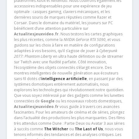
plateformes Xbox et Nintendo. Nous couvrons également les
accessoires indispensables pour une expérience de jeu
optimale : casques gaming, claviers mécaniques, et les
dernières souris de marques réputées comme Razer et
Corsair. Dans le domaine du matériel, les joueurs sur PC
bénéficient d’une attention particulière sur
Actualitesjeuxvideo.fr
. Nous testons les cartes graphiques
les plus récentes, comme la
NVIDIA GeForce RTX 5090
, et vous
guidons sur les choix à faire en matière de configurations
adaptées à vos besoins, qu’il s’agisse de jouer à
Cyberpunk
2077: Phantom Liberty
en ultra haute définition ou de streamer
sur Twitch avec une fluidité parfaite. Côté innovation,
l’écosystème des objets connectés s’élargit encore. Des
montres intelligentes de nouvelle génération aux écouteurs
sans fil dotés d’
intelligence artificielle
, en passant par des
systèmes domotiques entièrement automatisés, nous
explorons les technologies qui révolutionnent notre quotidien.
Que vous soyez intéressé par des gadgets comme les lunettes
connectées de
Google
ou les nouveaux robots domestiques,
Actualitesjeuxvideo.fr
vous guide à travers ces avancées
fascinantes. Pour les amateurs de cinéma et de séries, plongez
dans l’actualité des productions les plus marquantes. Des films
très attendus comme Dune : Partie Deux ou Avatar 3 aux séries
à succès comme
The Witcher
ou
The Last of Us
, nous vous
tenons informés des tendances et des analyses critiques .Les