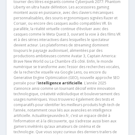
tourner des titres exigeants comme Cyberpunk 2077: Phantom
Liberty en ultra haute définition. Les accessoires gaming
montent aussi en puissance, avec des claviers mécaniques
personnalisables, des souris ergonomiques signées Razer et
Corsair, ou encore des casques audio compatibles VR. En
parallèle, la réalité virtuelle continue d’évoluer avec des
casques comme le Meta Quest 3, ouvrant la voie à des films VR
et à des séries interactives dans lesquelles le spectateur
devient acteur. Les plateformes de streaming dominent
toujours le paysage audiovisuel, alimentées par des
productions ambitieuses comme Avatar 3, Captain America:
Brave New World ou La Chambre d’à côté. Enfin, le monde
numérique se transforme avec l’essor des recherches vocales,
de la recherche visuelle via Google Lens, ou encore du
Generative Engine Optimization (GEO), nouvelle approche SEO
pensée pour l’
intelligence artificielle
. L’année 2025
s’annonce ainsi comme un tournant décisif entre innovation
technologique, créativité vidéoludique et bouleversement des
usages numériques. Vous trouverez également des tests et
comparatifs pour identifier les meilleurs produits high-tech de
l’année, notamment ceux liés aux avancées en intelligence
artificielle. Actualitesjeuxvideo.fr, c’est un espace dédié à
l’information et à la découverte, qui s’adresse aussi bien aux
gamers invétérés qu’aux amateurs de cinéma et de
technologie. Que vous soyez curieux des derniers trailers de