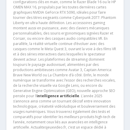
configurations clés en main, comme le Razer Blade 16 ou le HP
OMEN MAX 16, propulsés par les toutes dernières cartes
graphiques NVIDIA GeForce RTX 5090, idéales pour faire
tourner des titres exigeants comme Cyberpunk 2077: Phantom
Liberty en ultra haute définition. Les accessoires gaming
montent aussi en puissance, avec des claviers mécaniques
personnalisables, des souris ergonomiques signées Razer et
Corsair, ou encore des casques audio compatibles VR. En
parallèle, la réalité virtuelle continue d’évoluer avec des
casques comme le Meta Quest 3, ouvrant la voie à des films VR
et à des séries interactives dans lesquelles le spectateur
devient acteur. Les plateformes de streaming dominent
toujours le paysage audiovisuel, alimentées par des
productions ambitieuses comme Avatar 3, Captain America:
Brave New World ou La Chambre d’à côté. Enfin, le monde
numérique se transforme avec l’essor des recherches vocales,
de la recherche visuelle via Google Lens, ou encore du
Generative Engine Optimization (GEO), nouvelle approche SEO
pensée pour l’
intelligence artificielle
. L’année 2025
s’annonce ainsi comme un tournant décisif entre innovation
technologique, créativité vidéoludique et bouleversement des
usages numériques. Vous trouverez également des tests et
comparatifs pour identifier les meilleurs produits high-tech de
l’année, notamment ceux liés aux avancées en intelligence
artificielle. Actualitesjeuxvideo.fr, c’est un espace dédié à