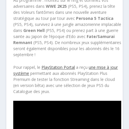
Au programme : montez sur le ring et dominez vos
adversaires dans
WWE 2K25
(PS5, PS4), prenez la tête
des Voleurs fantômes dans une nouvelle aventure
stratégique au tour par tour avec
Persona 5 Tactica
(PS5, PS4), survivez à une jungle amazonienne implacable
dans
Green Hell
(PS5, PS4) ou prenez part à une guerre
sainte au Japon de l’époque d’Edo avec
Fate/Samurai
Remnant
(PS5, PS4). De nombreux jeux supplémentaires
seront également disponibles pour les abonnés dès le 16
septembre !
Pour rappel, le
PlayStation Portal
a reçu
une mise à jour
système
permettant aux abonnés PlayStation Plus
Premium de tester la fonction Streaming dans le cloud
(en version bêta) avec une sélection de jeux PS5 du
Catalogue des jeux.