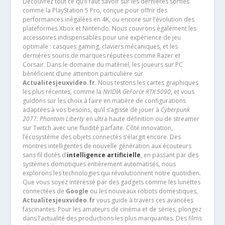
Découvrez tout ce qu’il faut savoir sur les dernières sorties
comme la PlayStation 5 Pro, conçue pour offrir des
performances inégalées en 4K, ou encore sur l’évolution des
plateformes Xbox et Nintendo. Nous couvrons également les
accessoires indispensables pour une expérience de jeu
optimale : casques gaming, claviers mécaniques, et les
dernières souris de marques réputées comme Razer et
Corsair. Dans le domaine du matériel, les joueurs sur PC
bénéficient d’une attention particulière sur
Actualitesjeuxvideo.fr
. Nous testons les cartes graphiques
les plus récentes, comme la
NVIDIA GeForce RTX 5090
, et vous
guidons sur les choix à faire en matière de configurations
adaptées à vos besoins, qu’il s’agisse de jouer à
Cyberpunk
2077: Phantom Liberty
en ultra haute définition ou de streamer
sur Twitch avec une fluidité parfaite. Côté innovation,
l’écosystème des objets connectés s’élargit encore. Des
montres intelligentes de nouvelle génération aux écouteurs
sans fil dotés d’
intelligence artificielle
, en passant par des
systèmes domotiques entièrement automatisés, nous
explorons les technologies qui révolutionnent notre quotidien.
Que vous soyez intéressé par des gadgets comme les lunettes
connectées de
Google
ou les nouveaux robots domestiques,
Actualitesjeuxvideo.fr
vous guide à travers ces avancées
fascinantes. Pour les amateurs de cinéma et de séries, plongez
dans l’actualité des productions les plus marquantes. Des films