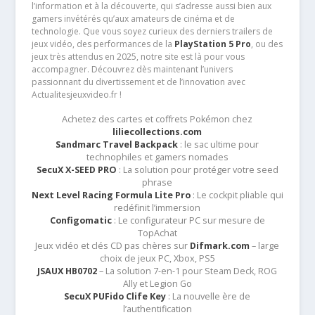
l’information et à la découverte, qui s’adresse aussi bien aux
gamers invétérés qu’aux amateurs de cinéma et de
technologie. Que vous soyez curieux des derniers trailers de
jeux vidéo, des performances de la
PlayStation 5 Pro
, ou des
jeux très attendus en 2025, notre site est là pour vous
accompagner. Découvrez dès maintenant l’univers
passionnant du divertissement et de l’innovation avec
Actualitesjeuxvideo.fr !
Achetez des cartes et coffrets Pokémon chez
liliecollections.com
Sandmarc Travel Backpack
: le sac ultime pour
technophiles et gamers nomades
SecuX X-SEED PRO
: La solution pour protéger votre seed
phrase
Next Level Racing Formula Lite Pro
: Le cockpit pliable qui
redéfinit l’immersion
Configomatic
: Le configurateur PC sur mesure de
TopAchat
Jeux vidéo et clés CD pas chères sur
Difmark.com
– large
choix de jeux PC, Xbox, PS5
JSAUX HB0702
– La solution 7-en-1 pour Steam Deck, ROG
Ally et Legion Go
SecuX PUFido Clife Key
: La nouvelle ère de
l’authentification