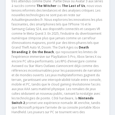
très attendus comme Dune : Partie Deux ou Avatar 3 aux séries
à succès comme
The Witcher
ou
The Last of Us
, nous vous
tenons informés des tendances et des analyses critiques .Les
nouvelles technologies ne sont pas en reste sur
Actualitesjeuxvideo.fr. Nous explorons les innovations les plus
fascinantes, des smartphones tels que l’iPhone 16 et le
Samsung Galaxy S24, aux dispositifs connectés et casques VR
comme le Meta Quest 3. En 2025, l’industrie du divertissement
numérique s’impose plus que jamais comme un carrefour
d’innovations majeures, porté par des titres phares tels que
Grand Theft Auto VI, Doom: The Dark Ages ou
Death
Stranding 2: On the Beach
, qui repoussent les limites de
l’expérience immersive sur PlayStation 5 Pro, Xbox Series X ou
encore PC ultra-performants. Les RPG d’envergure comme
Avowed ou Star Wars Outlaws s’annoncent déjà comme des
références incontournables pour les passionnés de narration
et de mondes ouverts. Les jeux multiplateformes gagnent du
terrain, garantissant une interopérabilité totale entre console,
mobile et PC, tandis que le cloud gaming révolutionne l’accès
aux jeux AAA sans matériel physique. Les remakes de jeux
cultes séduisent un nouveau public, ravivant la nostalgie avec
les technologies de pointe. Côté hardware, la
Nintendo
Switch 2
promet une expérience nomade 4K enrichie, tandis
que Microsoft prépare l’arrivée de sa console portable Xbox
Handheld. Les joueurs sur PC se tournent vers des