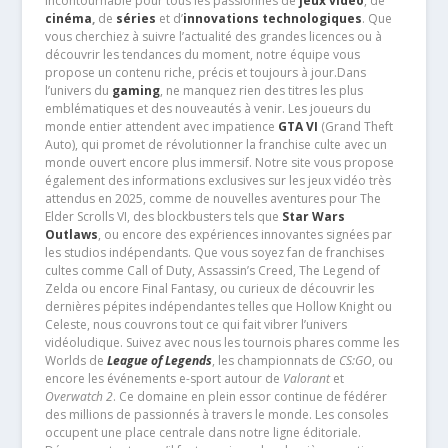
incontournable pour tous les passionnés de
jeux vidéo
, de
cinéma
,
de
séries
et d’
innovations technologiques
. Que
vous cherchiez à suivre l’actualité des grandes licences ou à
découvrir les tendances du moment, notre équipe vous
propose un contenu riche, précis et toujours à jour.Dans
l’univers du
gaming
, ne manquez rien des titres les plus
emblématiques et des nouveautés à venir. Les joueurs du
monde entier attendent avec impatience
GTA VI
(Grand Theft
Auto), qui promet de révolutionner la franchise culte avec un
monde ouvert encore plus immersif. Notre site vous propose
également des informations exclusives sur les jeux vidéo très
attendus en 2025, comme de nouvelles aventures pour The
Elder Scrolls VI, des blockbusters tels que
Star Wars
Outlaws
, ou encore des expériences innovantes signées par
les studios indépendants. Que vous soyez fan de franchises
cultes comme Call of Duty, Assassin’s Creed, The Legend of
Zelda ou encore Final Fantasy, ou curieux de découvrir les
dernières pépites indépendantes telles que Hollow Knight ou
Celeste, nous couvrons tout ce qui fait vibrer l’univers
vidéoludique. Suivez avec nous les tournois phares comme les
Worlds de
League of Legends
, les championnats de
CS:GO
, ou
encore les événements e-sport autour de
Valorant
et
Overwatch 2
. Ce domaine en plein essor continue de fédérer
des millions de passionnés à travers le monde. Les consoles
occupent une place centrale dans notre ligne éditoriale.