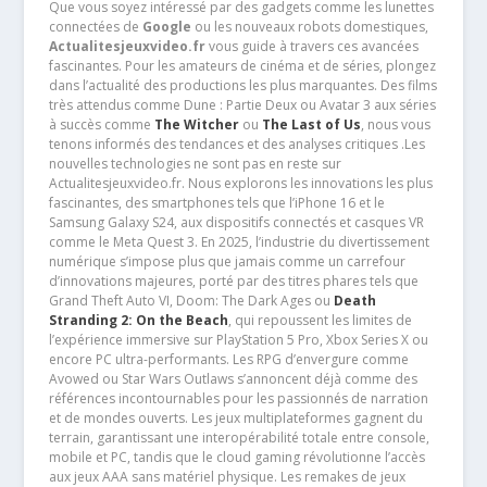
Que vous soyez intéressé par des gadgets comme les lunettes
connectées de
Google
ou les nouveaux robots domestiques,
Actualitesjeuxvideo.fr
vous guide à travers ces avancées
fascinantes. Pour les amateurs de cinéma et de séries, plongez
dans l’actualité des productions les plus marquantes. Des films
très attendus comme Dune : Partie Deux ou Avatar 3 aux séries
à succès comme
The Witcher
ou
The Last of Us
, nous vous
tenons informés des tendances et des analyses critiques .Les
nouvelles technologies ne sont pas en reste sur
Actualitesjeuxvideo.fr. Nous explorons les innovations les plus
fascinantes, des smartphones tels que l’iPhone 16 et le
Samsung Galaxy S24, aux dispositifs connectés et casques VR
comme le Meta Quest 3. En 2025, l’industrie du divertissement
numérique s’impose plus que jamais comme un carrefour
d’innovations majeures, porté par des titres phares tels que
Grand Theft Auto VI, Doom: The Dark Ages ou
Death
Stranding 2: On the Beach
, qui repoussent les limites de
l’expérience immersive sur PlayStation 5 Pro, Xbox Series X ou
encore PC ultra-performants. Les RPG d’envergure comme
Avowed ou Star Wars Outlaws s’annoncent déjà comme des
références incontournables pour les passionnés de narration
et de mondes ouverts. Les jeux multiplateformes gagnent du
terrain, garantissant une interopérabilité totale entre console,
mobile et PC, tandis que le cloud gaming révolutionne l’accès
aux jeux AAA sans matériel physique. Les remakes de jeux