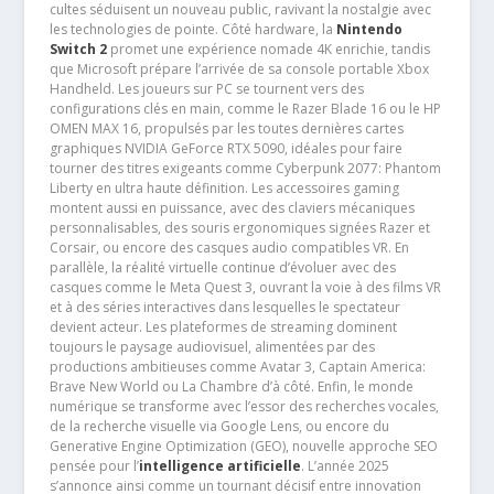
cultes séduisent un nouveau public, ravivant la nostalgie avec
les technologies de pointe. Côté hardware, la
Nintendo
Switch 2
promet une expérience nomade 4K enrichie, tandis
que Microsoft prépare l’arrivée de sa console portable Xbox
Handheld. Les joueurs sur PC se tournent vers des
configurations clés en main, comme le Razer Blade 16 ou le HP
OMEN MAX 16, propulsés par les toutes dernières cartes
graphiques NVIDIA GeForce RTX 5090, idéales pour faire
tourner des titres exigeants comme Cyberpunk 2077: Phantom
Liberty en ultra haute définition. Les accessoires gaming
montent aussi en puissance, avec des claviers mécaniques
personnalisables, des souris ergonomiques signées Razer et
Corsair, ou encore des casques audio compatibles VR. En
parallèle, la réalité virtuelle continue d’évoluer avec des
casques comme le Meta Quest 3, ouvrant la voie à des films VR
et à des séries interactives dans lesquelles le spectateur
devient acteur. Les plateformes de streaming dominent
toujours le paysage audiovisuel, alimentées par des
productions ambitieuses comme Avatar 3, Captain America:
Brave New World ou La Chambre d’à côté. Enfin, le monde
numérique se transforme avec l’essor des recherches vocales,
de la recherche visuelle via Google Lens, ou encore du
Generative Engine Optimization (GEO), nouvelle approche SEO
pensée pour l’
intelligence artificielle
. L’année 2025
s’annonce ainsi comme un tournant décisif entre innovation