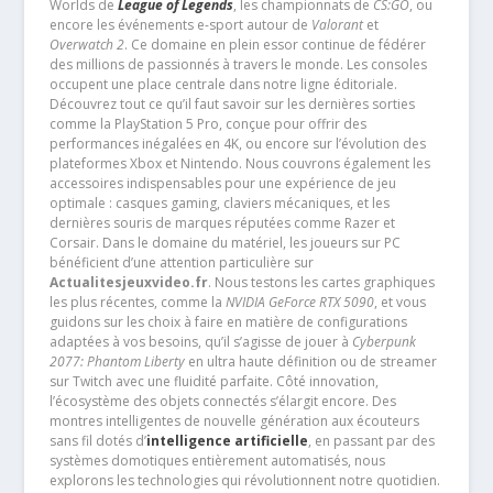
Worlds de
League of Legends
, les championnats de
CS:GO
, ou
encore les événements e-sport autour de
Valorant
et
Overwatch 2
. Ce domaine en plein essor continue de fédérer
des millions de passionnés à travers le monde. Les consoles
occupent une place centrale dans notre ligne éditoriale.
Découvrez tout ce qu’il faut savoir sur les dernières sorties
comme la PlayStation 5 Pro, conçue pour offrir des
performances inégalées en 4K, ou encore sur l’évolution des
plateformes Xbox et Nintendo. Nous couvrons également les
accessoires indispensables pour une expérience de jeu
optimale : casques gaming, claviers mécaniques, et les
dernières souris de marques réputées comme Razer et
Corsair. Dans le domaine du matériel, les joueurs sur PC
bénéficient d’une attention particulière sur
Actualitesjeuxvideo.fr
. Nous testons les cartes graphiques
les plus récentes, comme la
NVIDIA GeForce RTX 5090
, et vous
guidons sur les choix à faire en matière de configurations
adaptées à vos besoins, qu’il s’agisse de jouer à
Cyberpunk
2077: Phantom Liberty
en ultra haute définition ou de streamer
sur Twitch avec une fluidité parfaite. Côté innovation,
l’écosystème des objets connectés s’élargit encore. Des
montres intelligentes de nouvelle génération aux écouteurs
sans fil dotés d’
intelligence artificielle
, en passant par des
systèmes domotiques entièrement automatisés, nous
explorons les technologies qui révolutionnent notre quotidien.