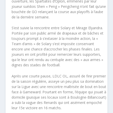
ouverture, les Spartiates d’Oplon, emmenés par leur
joueur suédois Shen « Peng » Pengcheng n’ont fait qu’une
bouchée de GO relançant la course aux playoffs à l’aube
de la dernière semaine.
S’est suivie la rencontre entre Solary et Mirage Elyandra.
Portée par son public armé de drapeaux et de bâches et
toujours prompt à s’extasier à la moindre action, la «
Team d’amis » de Solary s’est imposée conservant
encore une chance d’accrocher les phases finales. Les
joueurs en ont profité pour remercier leurs supporters,
qui le leur ont rendu au centuple avec des « aux armes »
dignes des stades de football.
Après une courte pause, LDLC OL, assuré de finir premier
de la saison régulière, asseye un peu plus sa domination
sur la Ligue avec une rencontre maîtrisée de bout en bout
face à Gameward. Pourtant en forme, l’équipe qui jouait à
domicile (puisque ses locaux sont à Boulogne-Billancourt)
a subi la vague des Renards qui ont aisément empoché
leur 15e victoire en 16 matchs.