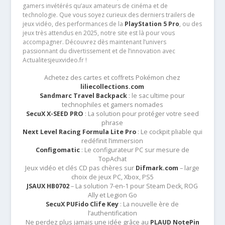
gamers invétérés qu’aux amateurs de cinéma et de
technologie. Que vous soyez curieux des derniers trailers de
jeux vidéo, des performances de la
PlayStation 5 Pro
, ou des
jeux très attendus en 2025, notre site est là pour vous
accompagner. Découvrez dès maintenant l’univers
passionnant du divertissement et de l’innovation avec
Actualitesjeuxvideo.fr !
Achetez des cartes et coffrets Pokémon chez
liliecollections.com
Sandmarc Travel Backpack
: le sac ultime pour
technophiles et gamers nomades
SecuX X-SEED PRO
: La solution pour protéger votre seed
phrase
Next Level Racing Formula Lite Pro
: Le cockpit pliable qui
redéfinit l’immersion
Configomatic
: Le configurateur PC sur mesure de
TopAchat
Jeux vidéo et clés CD pas chères sur
Difmark.com
– large
choix de jeux PC, Xbox, PS5
JSAUX HB0702
– La solution 7-en-1 pour Steam Deck, ROG
Ally et Legion Go
SecuX PUFido Clife Key
: La nouvelle ère de
l’authentification
Ne perdez plus jamais une idée grâce au
PLAUD NotePin