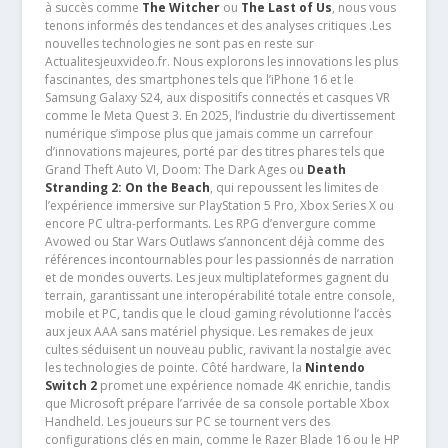
à succès comme
The Witcher
ou
The Last of Us
, nous vous
tenons informés des tendances et des analyses critiques .Les
nouvelles technologies ne sont pas en reste sur
Actualitesjeuxvideo.fr. Nous explorons les innovations les plus
fascinantes, des smartphones tels que l’iPhone 16 et le
Samsung Galaxy S24, aux dispositifs connectés et casques VR
comme le Meta Quest 3. En 2025, l’industrie du divertissement
numérique s’impose plus que jamais comme un carrefour
d’innovations majeures, porté par des titres phares tels que
Grand Theft Auto VI, Doom: The Dark Ages ou
Death
Stranding 2: On the Beach
, qui repoussent les limites de
l’expérience immersive sur PlayStation 5 Pro, Xbox Series X ou
encore PC ultra-performants. Les RPG d’envergure comme
Avowed ou Star Wars Outlaws s’annoncent déjà comme des
références incontournables pour les passionnés de narration
et de mondes ouverts. Les jeux multiplateformes gagnent du
terrain, garantissant une interopérabilité totale entre console,
mobile et PC, tandis que le cloud gaming révolutionne l’accès
aux jeux AAA sans matériel physique. Les remakes de jeux
cultes séduisent un nouveau public, ravivant la nostalgie avec
les technologies de pointe. Côté hardware, la
Nintendo
Switch 2
promet une expérience nomade 4K enrichie, tandis
que Microsoft prépare l’arrivée de sa console portable Xbox
Handheld. Les joueurs sur PC se tournent vers des
configurations clés en main, comme le Razer Blade 16 ou le HP