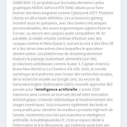
OMEN MAX 16, propulsés par les toutes dernières cartes
graphiques NVIDIA GeForce RTX 5090, idéales pour faire
tourner des titres exigeants comme Cyberpunk 2077: Phantom
Liberty en ultra haute définition. Les accessoires gaming
montent aussi en puissance, avec des claviers mécaniques
personnalisables, des souris ergonomiques signées Razer et
Corsair, ou encore des casques audio compatibles VR. En
parallèle, la réalité virtuelle continue d’évoluer avec des
casques comme le Meta Quest 3, ouvrant la voie à des films VR
et à des séries interactives dans lesquelles le spectateur
devient acteur. Les plateformes de streaming dominent
toujours le paysage audiovisuel, alimentées par des
productions ambitieuses comme Avatar 3, Captain America:
Brave New World ou La Chambre d’à côté. Enfin, le monde
numérique se transforme avec l’essor des recherches vocales,
de la recherche visuelle via Google Lens, ou encore du
Generative Engine Optimization (GEO), nouvelle approche SEO
pensée pour l’
intelligence artificielle
. L’année 2025
s’annonce ainsi comme un tournant décisif entre innovation
technologique, créativité vidéoludique et bouleversement des
usages numériques. Vous trouverez également des tests et
comparatifs pour identifier les meilleurs produits high-tech de
l’année, notamment ceux liés aux avancées en intelligence
artificielle. Actualitesjeuxvideo.fr, c’est un espace dédié à
l’information et à la découverte, qui s’adresse aussi bien aux