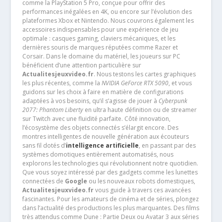
comme la PlayStation 5 Pro, conçue pour offrir des
performances inégalées en 4K, ou encore sur l’évolution des
plateformes Xbox et Nintendo. Nous couvrons également les
accessoires indispensables pour une expérience de jeu
optimale : casques gaming, claviers mécaniques, et les
dernières souris de marques réputées comme Razer et
Corsair. Dans le domaine du matériel, les joueurs sur PC
bénéficient d’une attention particulière sur
Actualitesjeuxvideo.fr
. Nous testons les cartes graphiques
les plus récentes, comme la
NVIDIA GeForce RTX 5090
, et vous
guidons sur les choix à faire en matière de configurations
adaptées à vos besoins, qu’il s’agisse de jouer à
Cyberpunk
2077: Phantom Liberty
en ultra haute définition ou de streamer
sur Twitch avec une fluidité parfaite. Côté innovation,
l’écosystème des objets connectés s’élargit encore. Des
montres intelligentes de nouvelle génération aux écouteurs
sans fil dotés d’
intelligence artificielle
, en passant par des
systèmes domotiques entièrement automatisés, nous
explorons les technologies qui révolutionnent notre quotidien.
Que vous soyez intéressé par des gadgets comme les lunettes
connectées de
Google
ou les nouveaux robots domestiques,
Actualitesjeuxvideo.fr
vous guide à travers ces avancées
fascinantes. Pour les amateurs de cinéma et de séries, plongez
dans l’actualité des productions les plus marquantes. Des films
très attendus comme Dune : Partie Deux ou Avatar 3 aux séries