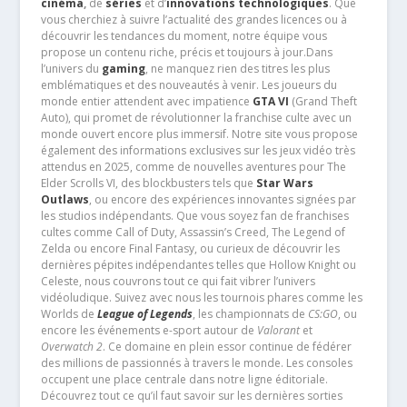
cinéma
,
de
séries
et d’
innovations technologiques
. Que
vous cherchiez à suivre l’actualité des grandes licences ou à
découvrir les tendances du moment, notre équipe vous
propose un contenu riche, précis et toujours à jour.Dans
l’univers du
gaming
, ne manquez rien des titres les plus
emblématiques et des nouveautés à venir. Les joueurs du
monde entier attendent avec impatience
GTA VI
(Grand Theft
Auto), qui promet de révolutionner la franchise culte avec un
monde ouvert encore plus immersif. Notre site vous propose
également des informations exclusives sur les jeux vidéo très
attendus en 2025, comme de nouvelles aventures pour The
Elder Scrolls VI, des blockbusters tels que
Star Wars
Outlaws
, ou encore des expériences innovantes signées par
les studios indépendants. Que vous soyez fan de franchises
cultes comme Call of Duty, Assassin’s Creed, The Legend of
Zelda ou encore Final Fantasy, ou curieux de découvrir les
dernières pépites indépendantes telles que Hollow Knight ou
Celeste, nous couvrons tout ce qui fait vibrer l’univers
vidéoludique. Suivez avec nous les tournois phares comme les
Worlds de
League of Legends
, les championnats de
CS:GO
, ou
encore les événements e-sport autour de
Valorant
et
Overwatch 2
. Ce domaine en plein essor continue de fédérer
des millions de passionnés à travers le monde. Les consoles
occupent une place centrale dans notre ligne éditoriale.
Découvrez tout ce qu’il faut savoir sur les dernières sorties