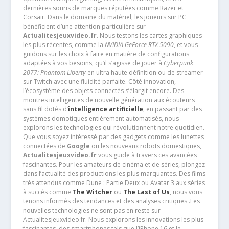
dernières souris de marques réputées comme Razer et
Corsair. Dans le domaine du matériel, les joueurs sur PC
bénéficient d’une attention particulière sur
Actualitesjeuxvideo.fr
. Nous testons les cartes graphiques
les plus récentes, comme la
NVIDIA GeForce RTX 5090
, et vous
guidons sur les choix à faire en matière de configurations
adaptées à vos besoins, qu’il s’agisse de jouer à
Cyberpunk
2077: Phantom Liberty
en ultra haute définition ou de streamer
sur Twitch avec une fluidité parfaite. Côté innovation,
l’écosystème des objets connectés s’élargit encore. Des
montres intelligentes de nouvelle génération aux écouteurs
sans fil dotés d’
intelligence artificielle
, en passant par des
systèmes domotiques entièrement automatisés, nous
explorons les technologies qui révolutionnent notre quotidien.
Que vous soyez intéressé par des gadgets comme les lunettes
connectées de
Google
ou les nouveaux robots domestiques,
Actualitesjeuxvideo.fr
vous guide à travers ces avancées
fascinantes. Pour les amateurs de cinéma et de séries, plongez
dans l’actualité des productions les plus marquantes. Des films
très attendus comme Dune : Partie Deux ou Avatar 3 aux séries
à succès comme
The Witcher
ou
The Last of Us
, nous vous
tenons informés des tendances et des analyses critiques .Les
nouvelles technologies ne sont pas en reste sur
Actualitesjeuxvideo.fr. Nous explorons les innovations les plus
fascinantes, des smartphones tels que l’iPhone 16 et le