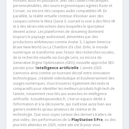
montent aussi en puissance, avec des claviers mécaniques
personnalisables, des souris ergonomiques signées Razer et
Corsair, ou encore des casques audio compatibles VR. En
parallèle, la réalité virtuelle continue d’évoluer avec des
casques comme le Meta Quest 3, ouvrant la voie à des films VR
et à des séries interactives dans lesquelles le spectateur
devient acteur. Les plateformes de streaming dominent
toujours le paysage audiovisuel, alimentées par des
productions ambitieuses comme Avatar 3, Captain America:
Brave New World ou La Chambre d’à côté. Enfin, le monde
numérique se transforme avec l’essor des recherches vocales,
de la recherche visuelle via Google Lens, ou encore du
Generative Engine Optimization (GEO), nouvelle approche SEO
pensée pour l’
intelligence artificielle
. L’année 2025
s’annonce ainsi comme un tournant décisif entre innovation
technologique, créativité vidéoludique et bouleversement des
usages numériques. Vous trouverez également des tests et
comparatifs pour identifier les meilleurs produits high-tech de
l’année, notamment ceux liés aux avancées en intelligence
artificielle. Actualitesjeuxvideo.fr, c’est un espace dédié à
l’information et à la découverte, qui s’adresse aussi bien aux
gamers invétérés qu’aux amateurs de cinéma et de
technologie. Que vous soyez curieux des derniers trailers de
jeux vidéo, des performances de la
PlayStation 5 Pro
, ou des
jeux très attendus en 2025, notre site est là pour vous