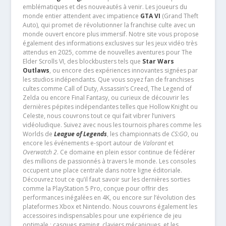
emblématiques et des nouveautés à venir. Les joueurs du
monde entier attendent avec impatience
GTA VI
(Grand Theft
Auto), qui promet de révolutionner la franchise culte avec un
monde ouvert encore plus immersif. Notre site vous propose
également des informations exclusives sur les jeux vidéo très
attendus en 2025, comme de nouvelles aventures pour The
Elder Scrolls VI, des blockbusters tels que
Star Wars
Outlaws
, ou encore des expériences innovantes signées par
les studios indépendants. Que vous soyez fan de franchises
cultes comme Call of Duty, Assassin’s Creed, The Legend of
Zelda ou encore Final Fantasy, ou curieux de découvrir les
dernières pépites indépendantes telles que Hollow Knight ou
Celeste, nous couvrons tout ce qui fait vibrer l’univers
vidéoludique. Suivez avec nous les tournois phares comme les
Worlds de
League of Legends
, les championnats de
CS:GO
, ou
encore les événements e-sport autour de
Valorant
et
Overwatch 2
. Ce domaine en plein essor continue de fédérer
des millions de passionnés à travers le monde. Les consoles
occupent une place centrale dans notre ligne éditoriale.
Découvrez tout ce qu’il faut savoir sur les dernières sorties
comme la PlayStation 5 Pro, conçue pour offrir des
performances inégalées en 4K, ou encore sur l’évolution des
plateformes Xbox et Nintendo. Nous couvrons également les
accessoires indispensables pour une expérience de jeu
optimale : casques gaming, claviers mécaniques, et les