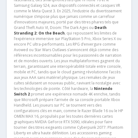
Samsung Galaxy S24, aux dispositifs connectés et casques VR
comme le Meta Quest 3. En 2025, l’industrie du divertissement
numérique s’impose plus que jamais comme un carrefour
d’innovations majeures, porté par des titres phares tels que
Grand Theft Auto VI, Doom: The Dark Ages ou
Death
Stranding 2: On the Beach
, qui repoussent les limites de
l’expérience immersive sur PlayStation 5 Pro, Xbox Series X ou
encore PC ultra-performants. Les RPG d’envergure comme
Avowed ou Star Wars Outlaws s’annoncent déjà comme des
références incontournables pour les passionnés de narration
et de mondes ouverts. Les jeux multiplateformes gagnent du
terrain, garantissant une interopérabilité totale entre console,
mobile et PC, tandis que le cloud gaming révolutionne l’accès
aux jeux AAA sans matériel physique. Les remakes de jeux
cultes séduisent un nouveau public, ravivant la nostalgie avec
les technologies de pointe. Côté hardware, la
Nintendo
Switch 2
promet une expérience nomade 4K enrichie, tandis
que Microsoft prépare l’arrivée de sa console portable Xbox
Handheld. Les joueurs sur PC se tournent vers des
configurations clés en main, comme le Razer Blade 16 ou le HP
OMEN MAX 16, propulsés par les toutes dernières cartes
graphiques NVIDIA GeForce RTX 5090, idéales pour faire
tourner des titres exigeants comme Cyberpunk 2077: Phantom
Liberty en ultra haute définition. Les accessoires gaming