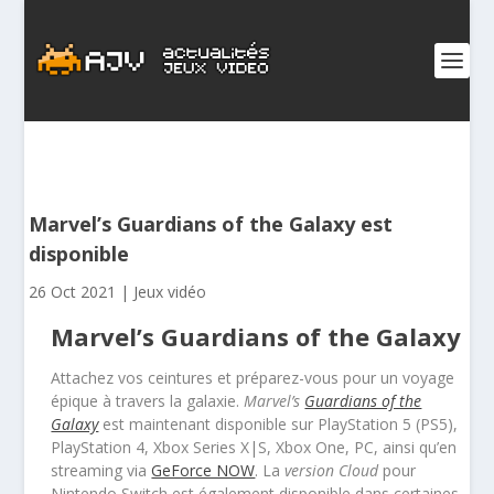
Marvel’s Guardians of the Galaxy est
disponible
26 Oct 2021
|
Jeux vidéo
Marvel’s Guardians of the Galaxy
Attachez vos ceintures et préparez-vous pour un voyage
épique à travers la galaxie.
Marvel’s
Guardians of the
Galaxy
est maintenant disponible sur PlayStation 5 (PS5),
PlayStation 4, Xbox Series X|S, Xbox One, PC, ainsi qu’en
streaming via
GeForce NOW
. La
version Cloud
pour
Nintendo Switch est également disponible dans certaines