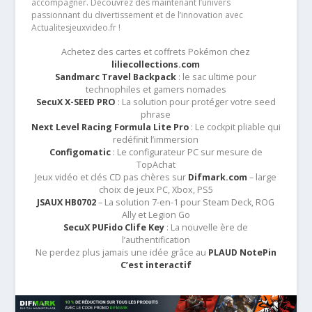
accompagner. Découvrez dès maintenant l’univers
passionnant du divertissement et de l’innovation avec
Actualitesjeuxvideo.fr !
Achetez des cartes et coffrets Pokémon chez
liliecollections.com
Sandmarc Travel Backpack
: le sac ultime pour
technophiles et gamers nomades
SecuX X-SEED PRO
: La solution pour protéger votre seed
phrase
Next Level Racing Formula Lite Pro
: Le cockpit pliable qui
redéfinit l’immersion
Configomatic
: Le configurateur PC sur mesure de
TopAchat
Jeux vidéo et clés CD pas chères sur
Difmark.com
– large
choix de jeux PC, Xbox, PS5
JSAUX HB0702
– La solution 7-en-1 pour Steam Deck, ROG
Ally et Legion Go
SecuX PUFido Clife Key
: La nouvelle ère de
l’authentification
Ne perdez plus jamais une idée grâce au
PLAUD NotePin
C’est interactif