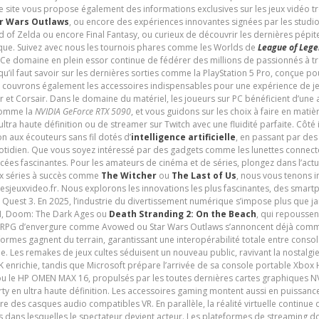
e site vous propose également des informations exclusives sur les jeux vidéo 
r Wars Outlaws
, ou encore des expériences innovantes signées par les studi
d of Zelda ou encore Final Fantasy, ou curieux de découvrir les dernières pépit
udique. Suivez avec nous les tournois phares comme les Worlds de
League of Leg
 Ce domaine en plein essor continue de fédérer des millions de passionnés à 
 qu’il faut savoir sur les dernières sorties comme la PlayStation 5 Pro, conçue 
s couvrons également les accessoires indispensables pour une expérience de je
t Corsair. Dans le domaine du matériel, les joueurs sur PC bénéficient d’une a
 comme la
NVIDIA GeForce RTX 5090
, et vous guidons sur les choix à faire en mati
ltra haute définition ou de streamer sur Twitch avec une fluidité parfaite. Côté
n aux écouteurs sans fil dotés d’
intelligence artificielle
, en passant par de
uotidien. Que vous soyez intéressé par des gadgets comme les lunettes connec
cées fascinantes. Pour les amateurs de cinéma et de séries, plongez dans l’actu
ux séries à succès comme
The Witcher
ou
The Last of Us
, nous vous tenons i
tesjeuxvideo.fr. Nous explorons les innovations les plus fascinantes, des smart
 Quest 3. En 2025, l’industrie du divertissement numérique s’impose plus que 
 VI, Doom: The Dark Ages ou
Death Stranding 2: On the Beach
, qui repoussen
es RPG d’envergure comme Avowed ou Star Wars Outlaws s’annoncent déjà comm
ormes gagnent du terrain, garantissant une interopérabilité totale entre consol
e. Les remakes de jeux cultes séduisent un nouveau public, ravivant la nostalgi
nrichie, tandis que Microsoft prépare l’arrivée de sa console portable Xbox H
ou le HP OMEN MAX 16, propulsés par les toutes dernières cartes graphiques NV
y en ultra haute définition. Les accessoires gaming montent aussi en puissanc
e des casques audio compatibles VR. En parallèle, la réalité virtuelle continu
ives dans lesquelles le spectateur devient acteur. Les plateformes de streaming 