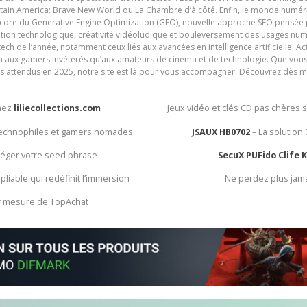
ain America: Brave New World ou La Chambre d’à côté. Enfin, le monde numéri
encore du Generative Engine Optimization (GEO), nouvelle approche SEO pensée p
ation technologique, créativité vidéoludique et bouleversement des usages num
ech de l’année, notamment ceux liés aux avancées en intelligence artificielle. Ac
ien aux gamers invétérés qu’aux amateurs de cinéma et de technologie. Que vous 
rès attendus en 2025, notre site est là pour vous accompagner. Découvrez dès m
chez
liliecollections.com
Jeux vidéo et clés CD pas chères 
 technophiles et gamers nomades
JSAUX HB0702
– La solution
otéger votre seed phrase
SecuX PUFido Clife 
 pliable qui redéfinit l’immersion
Ne perdez plus jam
ur mesure de TopAchat