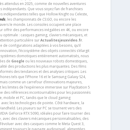
très attendus en 2025, comme de nouvelles aventures
os indépendants. Que vous soyez fan de franchises
es indépendantes telles que Hollow Knight ou Celeste,
ends
, les championnats de
CS:GO
, ou encore les
travers le monde. Les consoles occupent une place
pour offrir des performances inégalées en 4K, ou encore
u optimale : casques gaming, claviers mécaniques, et
ttention particulière sur
Actualitesjeuxvideo.fr
.
ère de configurations adaptées à vos besoins, qu’il
 innovation, l’écosystème des objets connectés s’élargit
s systèmes domotiques entièrement automatisés, nous
tées de
Google
ou les nouveaux robots domestiques,
alité des productions les plus marquantes. Des films
nformés des tendances et des analyses critiques .Les
phones tels que l’iPhone 16 et le Samsung Galaxy S24,
jamais comme un carrefour d’innovations majeures,
t les limites de l’expérience immersive sur PlayStation 5
e des références incontournables pour les passionnés
e, mobile et PC, tandis que le cloud gaming
e avec les technologies de pointe. Côté hardware, la
andheld. Les joueurs sur PC se tournent vers des
IDIA GeForce RTX 5090, idéales pour faire tourner des
e, avec des claviers mécaniques personnalisables, des
e d’évoluer avec des casques comme le Meta Quest 3,
dominent toujours le paysage audiovisuel, alimentées