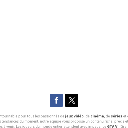
contournable pour tous les passionnés de
jeux vidéo
, de
cinéma
,
de
séries
et 
les tendances du moment, notre équipe vous propose un contenu riche, précis et
és à venir. Les joueurs du monde entier attendent avec impatience
GTA VI
(Gran