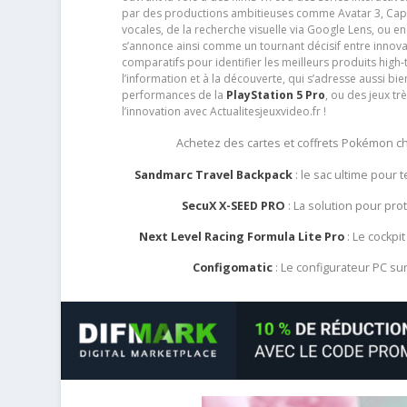
par des productions ambitieuses comme Avatar 3, Capt
vocales, de la recherche visuelle via Google Lens, ou 
s’annonce ainsi comme un tournant décisif entre innov
comparatifs pour identifier les meilleurs produits high-t
l’information et à la découverte, qui s’adresse aussi b
performances de la
PlayStation 5 Pro
, ou des jeux t
l’innovation avec Actualitesjeuxvideo.fr !
Achetez des cartes et coffrets Pokémon 
Sandmarc Travel Backpack
: le sac ultime pour
SecuX X-SEED PRO
: La solution pour pr
Next Level Racing Formula Lite Pro
: Le cockpit
Configomatic
: Le configurateur PC s