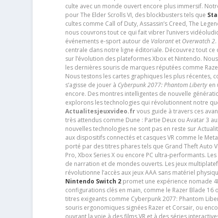
culte avec un monde ouvert encore plus immersif. Notr
pour The Elder Scrolls VI, des blockbusters tels que
Sta
cultes comme Call of Duty, Assassin’s Creed, The Legen
nous couvrons tout ce qui fait vibrer l’univers vidéol
événements e-sport autour de
Valorant
et
Overwatch 2
.
centrale dans notre ligne éditoriale. Découvrez tout ce
sur l’évolution des plateformes Xbox et Nintendo. Nou
les dernières souris de marques réputées comme Razer e
Nous testons les cartes graphiques les plus récentes,
s’agisse de jouer à
Cyberpunk 2077: Phantom Liberty
en u
encore. Des montres intelligentes de nouvelle génératio
explorons les technologies qui révolutionnent notre q
Actualitesjeuxvideo.fr
vous guide à travers ces avan
très attendus comme Dune : Partie Deux ou Avatar 3 a
nouvelles technologies ne sont pas en reste sur Actuali
aux dispositifs connectés et casques VR comme le Meta
porté par des titres phares tels que Grand Theft Auto
Pro, Xbox Series X ou encore PC ultra-performants. L
de narration et de mondes ouverts. Les jeux multiplatef
révolutionne l’accès aux jeux AAA sans matériel physiqu
Nintendo Switch 2
promet une expérience nomade 4K e
configurations clés en main, comme le Razer Blade 16 
titres exigeants comme Cyberpunk 2077: Phantom Libert
souris ergonomiques signées Razer et Corsair, ou encor
ouvrant la voie à des films VR et à des séries interact