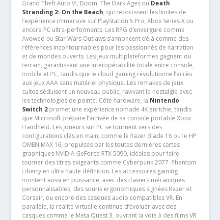
Grand Theft Auto VI, Doom: The Dark Ages ou
Death
Stranding 2: On the Beach
, qui repoussent les limites de
l’expérience immersive sur PlayStation 5 Pro, Xbox Series X ou
encore PC ultra-performants. Les RPG d’envergure comme
Avowed ou Star Wars Outlaws s’annoncent déjà comme des
références incontournables pour les passionnés de narration
et de mondes ouverts. Les jeux multiplateformes gagnent du
terrain, garantissant une interopérabilité totale entre console,
mobile et PC, tandis que le cloud gaming révolutionne l’accès
aux jeux AAA sans matériel physique. Les remakes de jeux
cultes séduisent un nouveau public, ravivant la nostalgie avec
les technologies de pointe. Côté hardware, la
Nintendo
Switch 2
promet une expérience nomade 4K enrichie, tandis
que Microsoft prépare l’arrivée de sa console portable Xbox
Handheld. Les joueurs sur PC se tournent vers des
configurations clés en main, comme le Razer Blade 16 ou le HP
OMEN MAX 16, propulsés par les toutes dernières cartes
graphiques NVIDIA GeForce RTX 5090, idéales pour faire
tourner des titres exigeants comme Cyberpunk 2077: Phantom
Liberty en ultra haute définition. Les accessoires gaming
montent aussi en puissance, avec des claviers mécaniques
personnalisables, des souris ergonomiques signées Razer et
Corsair, ou encore des casques audio compatibles VR. En
parallèle, la réalité virtuelle continue d’évoluer avec des
casques comme le Meta Quest 3, ouvrant la voie à des films VR