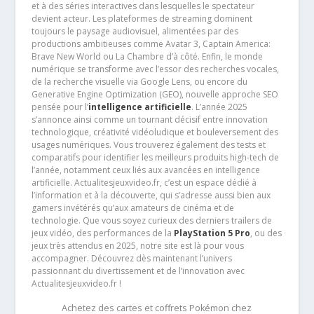
et à des séries interactives dans lesquelles le spectateur
devient acteur. Les plateformes de streaming dominent
toujours le paysage audiovisuel, alimentées par des
productions ambitieuses comme Avatar 3, Captain America:
Brave New World ou La Chambre d’à côté. Enfin, le monde
numérique se transforme avec l’essor des recherches vocales,
de la recherche visuelle via Google Lens, ou encore du
Generative Engine Optimization (GEO), nouvelle approche SEO
pensée pour l’
intelligence artificielle
. L’année 2025
s’annonce ainsi comme un tournant décisif entre innovation
technologique, créativité vidéoludique et bouleversement des
usages numériques. Vous trouverez également des tests et
comparatifs pour identifier les meilleurs produits high-tech de
l’année, notamment ceux liés aux avancées en intelligence
artificielle. Actualitesjeuxvideo.fr, c’est un espace dédié à
l’information et à la découverte, qui s’adresse aussi bien aux
gamers invétérés qu’aux amateurs de cinéma et de
technologie. Que vous soyez curieux des derniers trailers de
jeux vidéo, des performances de la
PlayStation 5 Pro
, ou des
jeux très attendus en 2025, notre site est là pour vous
accompagner. Découvrez dès maintenant l’univers
passionnant du divertissement et de l’innovation avec
Actualitesjeuxvideo.fr !
Achetez des cartes et coffrets Pokémon chez