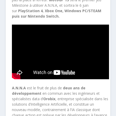
Milestone à utiliser A.N.N.A, et sortira le 6 juin
sur
PlayStation 4
,
Xbox One,
Windows PC/STEAM
puis sur Nintendo Switch.
A.N.N.A
est le fruit de plus de
deux ans de
développement
en commun avec les ingénieurs et
spécialistes data d’
Orobix
, entreprise spécialisée dans les
solutions d’Intelligence Artificielle, et constitue un
nouveau modèle, contrairement à l’IA classique dont
chaque action est prévue par les développeurs à l’avance.