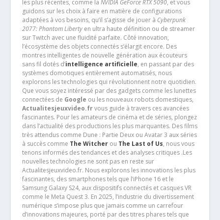
les plus récentes, comme la
NVIDIA GeForce RTX 5090
, et vous
guidons sur les choix à faire en matière de configurations
adaptées à vos besoins, qu’il s’agisse de jouer à
Cyberpunk
2077: Phantom Liberty
en ultra haute définition ou de streamer
sur Twitch avec une fluidité parfaite. Côté innovation,
l’écosystème des objets connectés s’élargit encore. Des
montres intelligentes de nouvelle génération aux écouteurs
sans fil dotés d’
intelligence artificielle
, en passant par des
systèmes domotiques entièrement automatisés, nous
explorons les technologies qui révolutionnent notre quotidien.
Que vous soyez intéressé par des gadgets comme les lunettes
connectées de
Google
ou les nouveaux robots domestiques,
Actualitesjeuxvideo.fr
vous guide à travers ces avancées
fascinantes. Pour les amateurs de cinéma et de séries, plongez
dans l’actualité des productions les plus marquantes. Des films
très attendus comme Dune : Partie Deux ou Avatar 3 aux séries
à succès comme
The Witcher
ou
The Last of Us
, nous vous
tenons informés des tendances et des analyses critiques .Les
nouvelles technologies ne sont pas en reste sur
Actualitesjeuxvideo.fr. Nous explorons les innovations les plus
fascinantes, des smartphones tels que l’iPhone 16 et le
Samsung Galaxy S24, aux dispositifs connectés et casques VR
comme le Meta Quest 3. En 2025, l’industrie du divertissement
numérique s’impose plus que jamais comme un carrefour
d’innovations majeures, porté par des titres phares tels que