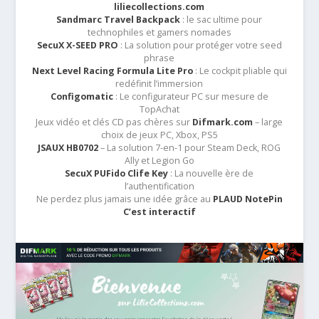
liliecollections.com
Sandmarc Travel Backpack
: le sac ultime pour
technophiles et gamers nomades
SecuX X-SEED PRO
: La solution pour protéger votre seed
phrase
Next Level Racing Formula Lite Pro
: Le cockpit pliable qui
redéfinit l’immersion
Configomatic
: Le configurateur PC sur mesure de
TopAchat
Jeux vidéo et clés CD pas chères sur
Difmark.com
– large
choix de jeux PC, Xbox, PS5
JSAUX HB0702
– La solution 7-en-1 pour Steam Deck, ROG
Ally et Legion Go
SecuX PUFido Clife Key
: La nouvelle ère de
l’authentification
Ne perdez plus jamais une idée grâce au
PLAUD NotePin
C’est interactif