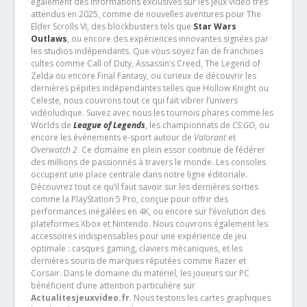
également des informations exclusives sur les jeux vidéo très
attendus en 2025, comme de nouvelles aventures pour The
Elder Scrolls VI, des blockbusters tels que
Star Wars
Outlaws
, ou encore des expériences innovantes signées par
les studios indépendants. Que vous soyez fan de franchises
cultes comme Call of Duty, Assassin’s Creed, The Legend of
Zelda ou encore Final Fantasy, ou curieux de découvrir les
dernières pépites indépendantes telles que Hollow Knight ou
Celeste, nous couvrons tout ce qui fait vibrer l’univers
vidéoludique. Suivez avec nous les tournois phares comme les
Worlds de
League of Legends
, les championnats de
CS:GO
, ou
encore les événements e-sport autour de
Valorant
et
Overwatch 2
. Ce domaine en plein essor continue de fédérer
des millions de passionnés à travers le monde. Les consoles
occupent une place centrale dans notre ligne éditoriale.
Découvrez tout ce qu’il faut savoir sur les dernières sorties
comme la PlayStation 5 Pro, conçue pour offrir des
performances inégalées en 4K, ou encore sur l’évolution des
plateformes Xbox et Nintendo. Nous couvrons également les
accessoires indispensables pour une expérience de jeu
optimale : casques gaming, claviers mécaniques, et les
dernières souris de marques réputées comme Razer et
Corsair. Dans le domaine du matériel, les joueurs sur PC
bénéficient d’une attention particulière sur
Actualitesjeuxvideo.fr
. Nous testons les cartes graphiques