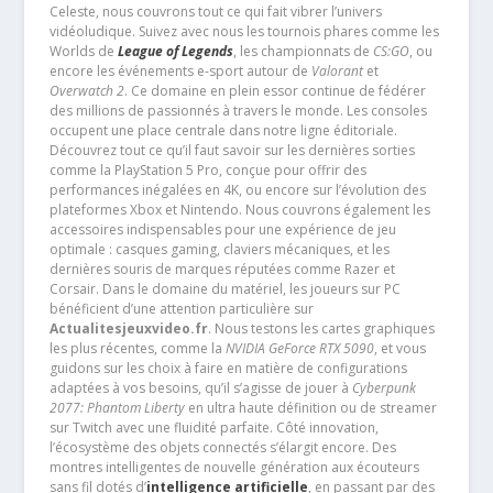
Celeste, nous couvrons tout ce qui fait vibrer l’univers
vidéoludique. Suivez avec nous les tournois phares comme les
Worlds de
League of Legends
, les championnats de
CS:GO
, ou
encore les événements e-sport autour de
Valorant
et
Overwatch 2
. Ce domaine en plein essor continue de fédérer
des millions de passionnés à travers le monde. Les consoles
occupent une place centrale dans notre ligne éditoriale.
Découvrez tout ce qu’il faut savoir sur les dernières sorties
comme la PlayStation 5 Pro, conçue pour offrir des
performances inégalées en 4K, ou encore sur l’évolution des
plateformes Xbox et Nintendo. Nous couvrons également les
accessoires indispensables pour une expérience de jeu
optimale : casques gaming, claviers mécaniques, et les
dernières souris de marques réputées comme Razer et
Corsair. Dans le domaine du matériel, les joueurs sur PC
bénéficient d’une attention particulière sur
Actualitesjeuxvideo.fr
. Nous testons les cartes graphiques
les plus récentes, comme la
NVIDIA GeForce RTX 5090
, et vous
guidons sur les choix à faire en matière de configurations
adaptées à vos besoins, qu’il s’agisse de jouer à
Cyberpunk
2077: Phantom Liberty
en ultra haute définition ou de streamer
sur Twitch avec une fluidité parfaite. Côté innovation,
l’écosystème des objets connectés s’élargit encore. Des
montres intelligentes de nouvelle génération aux écouteurs
sans fil dotés d’
intelligence artificielle
, en passant par des