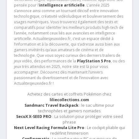
pensée pour l’
intelligence artificielle
. L’année 2025
s’annonce ainsi comme un tournant décisif entre innovation
technologique, créativité vidéoludique et bouleversement des
usages numériques. Vous trouverez également des tests et
comparatifs pour identifier les meilleurs produits high-tech de
l’année, notamment ceux liés aux avancées en intelligence
artificielle. Actualitesjeuxvideo.fr, c’est un espace dédié à
l’information et à la découverte, qui s’adresse aussi bien aux
gamers invétérés qu’aux amateurs de cinéma et de
technologie. Que vous soyez curieux des derniers trailers de
jeux vidéo, des performances de la
PlayStation 5 Pro
, ou des
jeux très attendus en 2025, notre site est là pour vous
accompagner. Découvrez dès maintenant l’univers
passionnant du divertissement et de l’innovation avec
Actualitesjeuxvideo.fr !
Achetez des cartes et coffrets Pokémon chez
liliecollections.com
Sandmarc Travel Backpack
: le sac ultime pour
technophiles et gamers nomades
SecuX X-SEED PRO
: La solution pour protéger votre seed
phrase
Next Level Racing Formula Lite Pro
: Le cockpit pliable qui
redéfinit l’immersion
Configomatic
: Le configurateur PC sur mesure de