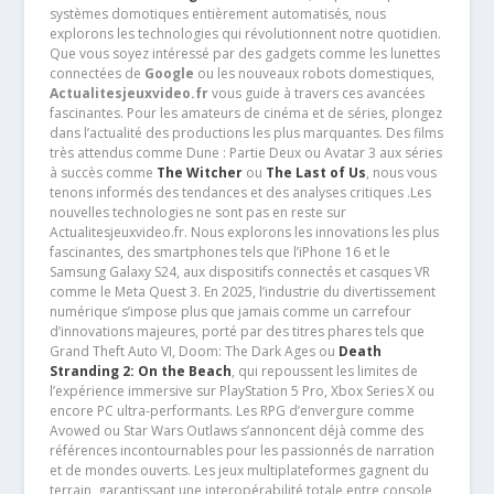
systèmes domotiques entièrement automatisés, nous
explorons les technologies qui révolutionnent notre quotidien.
Que vous soyez intéressé par des gadgets comme les lunettes
connectées de
Google
ou les nouveaux robots domestiques,
Actualitesjeuxvideo.fr
vous guide à travers ces avancées
fascinantes. Pour les amateurs de cinéma et de séries, plongez
dans l’actualité des productions les plus marquantes. Des films
très attendus comme Dune : Partie Deux ou Avatar 3 aux séries
à succès comme
The Witcher
ou
The Last of Us
, nous vous
tenons informés des tendances et des analyses critiques .Les
nouvelles technologies ne sont pas en reste sur
Actualitesjeuxvideo.fr. Nous explorons les innovations les plus
fascinantes, des smartphones tels que l’iPhone 16 et le
Samsung Galaxy S24, aux dispositifs connectés et casques VR
comme le Meta Quest 3. En 2025, l’industrie du divertissement
numérique s’impose plus que jamais comme un carrefour
d’innovations majeures, porté par des titres phares tels que
Grand Theft Auto VI, Doom: The Dark Ages ou
Death
Stranding 2: On the Beach
, qui repoussent les limites de
l’expérience immersive sur PlayStation 5 Pro, Xbox Series X ou
encore PC ultra-performants. Les RPG d’envergure comme
Avowed ou Star Wars Outlaws s’annoncent déjà comme des
références incontournables pour les passionnés de narration
et de mondes ouverts. Les jeux multiplateformes gagnent du
terrain, garantissant une interopérabilité totale entre console,