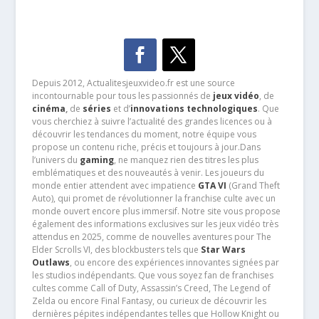
Depuis 2012, Actualitesjeuxvideo.fr est une source
incontournable pour tous les passionnés de
jeux vidéo
, de
cinéma
,
de
séries
et d’
innovations technologiques
. Que
vous cherchiez à suivre l’actualité des grandes licences ou à
découvrir les tendances du moment, notre équipe vous
propose un contenu riche, précis et toujours à jour.Dans
l’univers du
gaming
, ne manquez rien des titres les plus
emblématiques et des nouveautés à venir. Les joueurs du
monde entier attendent avec impatience
GTA VI
(Grand Theft
Auto), qui promet de révolutionner la franchise culte avec un
monde ouvert encore plus immersif. Notre site vous propose
également des informations exclusives sur les jeux vidéo très
attendus en 2025, comme de nouvelles aventures pour The
Elder Scrolls VI, des blockbusters tels que
Star Wars
Outlaws
, ou encore des expériences innovantes signées par
les studios indépendants. Que vous soyez fan de franchises
cultes comme Call of Duty, Assassin’s Creed, The Legend of
Zelda ou encore Final Fantasy, ou curieux de découvrir les
dernières pépites indépendantes telles que Hollow Knight ou