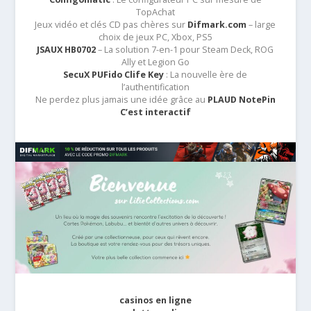
TopAchat
Jeux vidéo et clés CD pas chères sur
Difmark.com
– large
choix de jeux PC, Xbox, PS5
JSAUX HB0702
– La solution 7-en-1 pour Steam Deck, ROG
Ally et Legion Go
SecuX PUFido Clife Key
: La nouvelle ère de
l’authentification
Ne perdez plus jamais une idée grâce au
PLAUD NotePin
C’est interactif
casinos en ligne