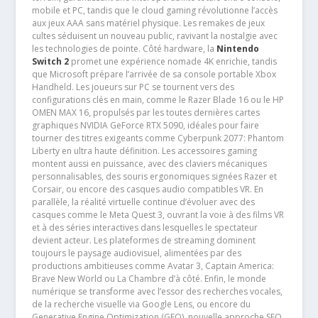
mobile et PC, tandis que le cloud gaming révolutionne l’accès
aux jeux AAA sans matériel physique. Les remakes de jeux
cultes séduisent un nouveau public, ravivant la nostalgie avec
les technologies de pointe. Côté hardware, la
Nintendo
Switch 2
promet une expérience nomade 4K enrichie, tandis
que Microsoft prépare l’arrivée de sa console portable Xbox
Handheld. Les joueurs sur PC se tournent vers des
configurations clés en main, comme le Razer Blade 16 ou le HP
OMEN MAX 16, propulsés par les toutes dernières cartes
graphiques NVIDIA GeForce RTX 5090, idéales pour faire
tourner des titres exigeants comme Cyberpunk 2077: Phantom
Liberty en ultra haute définition. Les accessoires gaming
montent aussi en puissance, avec des claviers mécaniques
personnalisables, des souris ergonomiques signées Razer et
Corsair, ou encore des casques audio compatibles VR. En
parallèle, la réalité virtuelle continue d’évoluer avec des
casques comme le Meta Quest 3, ouvrant la voie à des films VR
et à des séries interactives dans lesquelles le spectateur
devient acteur. Les plateformes de streaming dominent
toujours le paysage audiovisuel, alimentées par des
productions ambitieuses comme Avatar 3, Captain America:
Brave New World ou La Chambre d’à côté. Enfin, le monde
numérique se transforme avec l’essor des recherches vocales,
de la recherche visuelle via Google Lens, ou encore du
Generative Engine Optimization (GEO), nouvelle approche SEO