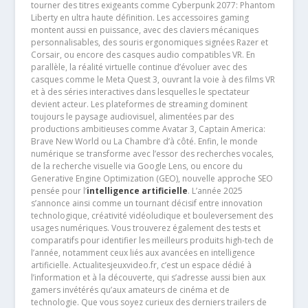
tourner des titres exigeants comme Cyberpunk 2077: Phantom
Liberty en ultra haute définition. Les accessoires gaming
montent aussi en puissance, avec des claviers mécaniques
personnalisables, des souris ergonomiques signées Razer et
Corsair, ou encore des casques audio compatibles VR. En
parallèle, la réalité virtuelle continue d’évoluer avec des
casques comme le Meta Quest 3, ouvrant la voie à des films VR
et à des séries interactives dans lesquelles le spectateur
devient acteur. Les plateformes de streaming dominent
toujours le paysage audiovisuel, alimentées par des
productions ambitieuses comme Avatar 3, Captain America:
Brave New World ou La Chambre d’à côté. Enfin, le monde
numérique se transforme avec l’essor des recherches vocales,
de la recherche visuelle via Google Lens, ou encore du
Generative Engine Optimization (GEO), nouvelle approche SEO
pensée pour l’
intelligence artificielle
. L’année 2025
s’annonce ainsi comme un tournant décisif entre innovation
technologique, créativité vidéoludique et bouleversement des
usages numériques. Vous trouverez également des tests et
comparatifs pour identifier les meilleurs produits high-tech de
l’année, notamment ceux liés aux avancées en intelligence
artificielle. Actualitesjeuxvideo.fr, c’est un espace dédié à
l’information et à la découverte, qui s’adresse aussi bien aux
gamers invétérés qu’aux amateurs de cinéma et de
technologie. Que vous soyez curieux des derniers trailers de