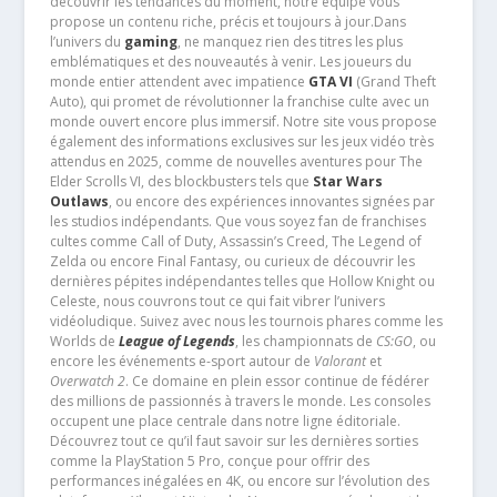
découvrir les tendances du moment, notre équipe vous
propose un contenu riche, précis et toujours à jour.Dans
l’univers du
gaming
, ne manquez rien des titres les plus
emblématiques et des nouveautés à venir. Les joueurs du
monde entier attendent avec impatience
GTA VI
(Grand Theft
Auto), qui promet de révolutionner la franchise culte avec un
monde ouvert encore plus immersif. Notre site vous propose
également des informations exclusives sur les jeux vidéo très
attendus en 2025, comme de nouvelles aventures pour The
Elder Scrolls VI, des blockbusters tels que
Star Wars
Outlaws
, ou encore des expériences innovantes signées par
les studios indépendants. Que vous soyez fan de franchises
cultes comme Call of Duty, Assassin’s Creed, The Legend of
Zelda ou encore Final Fantasy, ou curieux de découvrir les
dernières pépites indépendantes telles que Hollow Knight ou
Celeste, nous couvrons tout ce qui fait vibrer l’univers
vidéoludique. Suivez avec nous les tournois phares comme les
Worlds de
League of Legends
, les championnats de
CS:GO
, ou
encore les événements e-sport autour de
Valorant
et
Overwatch 2
. Ce domaine en plein essor continue de fédérer
des millions de passionnés à travers le monde. Les consoles
occupent une place centrale dans notre ligne éditoriale.
Découvrez tout ce qu’il faut savoir sur les dernières sorties
comme la PlayStation 5 Pro, conçue pour offrir des
performances inégalées en 4K, ou encore sur l’évolution des