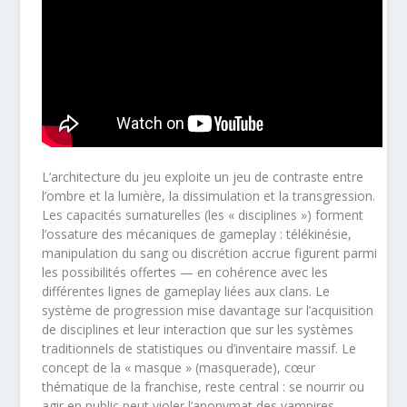
L’architecture du jeu exploite un jeu de contraste entre
l’ombre et la lumière, la dissimulation et la transgression.
Les capacités surnaturelles (les « disciplines ») forment
l’ossature des mécaniques de gameplay : télékinésie,
manipulation du sang ou discrétion accrue figurent parmi
les possibilités offertes — en cohérence avec les
différentes lignes de gameplay liées aux clans. Le
système de progression mise davantage sur l’acquisition
de disciplines et leur interaction que sur les systèmes
traditionnels de statistiques ou d’inventaire massif. Le
concept de la « masque » (masquerade), cœur
thématique de la franchise, reste central : se nourrir ou
agir en public peut violer l’anonymat des vampires,