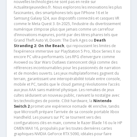
nouvelles technologies ne sont pas en reste sur
Actualitesjeuxvideo.fr. Nous explorons les innovations les plus
fascinantes, des smartphones tels que l’iPhone 16 et le
Samsung Galaxy S24, aux dispositifs connectés et casques VR
comme le Meta Quest 3. En 2025, l’industrie du divertissement
numérique s’impose plus que jamais comme un carrefour
d’innovations majeures, porté par des titres phares tels que
Grand Theft Auto VI, Doom: The Dark Ages ou
Death
Stranding 2: On the Beach
, qui repoussent les limites de
l’expérience immersive sur PlayStation 5 Pro, Xbox Series X ou
encore PC ultra-performants. Les RPG d’envergure comme
Avowed ou Star Wars Outlaws s’annoncent déjà comme des
références incontournables pour les passionnés de narration
et de mondes ouverts. Les jeux multiplateformes gagnent du
terrain, garantissant une interopérabilité totale entre console,
mobile et PC, tandis que le cloud gaming révolutionne l’accès
aux jeux AAA sans matériel physique. Les remakes de jeux
cultes séduisent un nouveau public, ravivant la nostalgie avec
les technologies de pointe. Côté hardware, la
Nintendo
Switch 2
promet une expérience nomade 4K enrichie, tandis
que Microsoft prépare l’arrivée de sa console portable Xbox
Handheld. Les joueurs sur PC se tournent vers des
configurations clés en main, comme le Razer Blade 16 ou le HP
OMEN MAX 16, propulsés par les toutes dernières cartes
graphiques NVIDIA GeForce RTX 5090, idéales pour faire