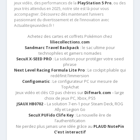
jeux vidéo, des performances de la
PlayStation 5 Pro
, ou des
jeux très attendus en 2025, notre site est là pour vous
accompagner. Découvrez dès maintenant l’univers
passionnant du divertissement et de l’innovation avec
Actualitesjeuxvideo.fr !
Achetez des cartes et coffrets Pokémon chez
liliecollections.com
Sandmarc Travel Backpack
: le sac ultime pour
technophiles et gamers nomades
SecuX X-SEED PRO
: La solution pour protéger votre seed
phrase
Next Level Racing Formula Lite Pro
: Le cockpit pliable qui
redéfinit l’immersion
Configomatic
: Le configurateur PC sur mesure de
TopAchat
Jeux vidéo et clés CD pas chères sur
Difmark.com
– large
choix de jeux PC, Xbox, PS5
JSAUX HB0702
– La solution 7-en-1 pour Steam Deck, ROG
Ally et Legion Go
SecuX PUFido Clife Key
: La nouvelle ère de
l’authentification
Ne perdez plus jamais une idée grâce au
PLAUD NotePin
C’est interactif