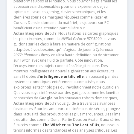
plateformes Xbox et Nintendo. Nous couvrons également les
accessoires indispensables pour une expérience de jeu
optimale : casques gaming, claviers mécaniques, et les
dernières souris de marques réputées comme Razer et
Corsair. Dans le domaine du matériel, les joueurs sur PC
bénéficient d’une attention particulière sur
Actualitesjeuxvideo.fr
. Nous testons les cartes graphiques
les plus récentes, comme la
NVIDIA GeForce RTX 5090
, et vous
guidons sur les choix à faire en matière de configurations
adaptées à vos besoins, qu’il s’agisse de jouer à
Cyberpunk
2077: Phantom Liberty
en ultra haute définition ou de streamer
sur Twitch avec une fluidité parfaite. Côté innovation,
l’écosystème des objets connectés s’élargit encore. Des
montres intelligentes de nouvelle génération aux écouteurs
sans fil dotés d’
intelligence artificielle
, en passant par des
systèmes domotiques entièrement automatisés, nous
explorons les technologies qui révolutionnent notre quotidien.
Que vous soyez intéressé par des gadgets comme les lunettes
connectées de
Google
ou les nouveaux robots domestiques,
Actualitesjeuxvideo.fr
vous guide à travers ces avancées
fascinantes. Pour les amateurs de cinéma et de séries, plongez
dans l’actualité des productions les plus marquantes. Des films
très attendus comme Dune : Partie Deux ou Avatar 3 aux séries
à succès comme
The Witcher
ou
The Last of Us
, nous vous
tenons informés des tendances et des analyses critiques .Les