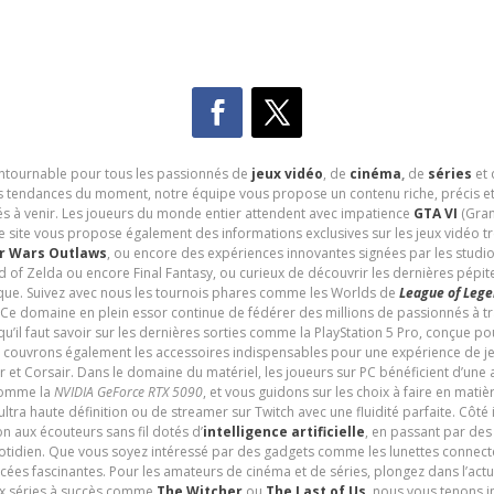
contournable pour tous les passionnés de
jeux vidéo
, de
cinéma
,
de
séries
et 
les tendances du moment, notre équipe vous propose un contenu riche, précis et
és à venir. Les joueurs du monde entier attendent avec impatience
GTA VI
(Gran
e site vous propose également des informations exclusives sur les jeux vidéo 
r Wars Outlaws
, ou encore des expériences innovantes signées par les studi
d of Zelda ou encore Final Fantasy, ou curieux de découvrir les dernières pépit
udique. Suivez avec nous les tournois phares comme les Worlds de
League of Leg
 Ce domaine en plein essor continue de fédérer des millions de passionnés à 
 qu’il faut savoir sur les dernières sorties comme la PlayStation 5 Pro, conçue 
s couvrons également les accessoires indispensables pour une expérience de je
t Corsair. Dans le domaine du matériel, les joueurs sur PC bénéficient d’une a
 comme la
NVIDIA GeForce RTX 5090
, et vous guidons sur les choix à faire en mati
ltra haute définition ou de streamer sur Twitch avec une fluidité parfaite. Côté
n aux écouteurs sans fil dotés d’
intelligence artificielle
, en passant par de
uotidien. Que vous soyez intéressé par des gadgets comme les lunettes connec
cées fascinantes. Pour les amateurs de cinéma et de séries, plongez dans l’actu
ux séries à succès comme
The Witcher
ou
The Last of Us
, nous vous tenons i