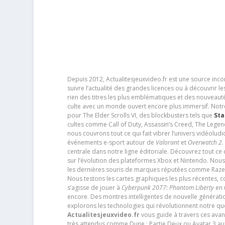
Depuis 2012, Actualitesjeuxvideo.fr est une source in
suivre l’actualité des grandes licences ou à découvrir 
rien des titres les plus emblématiques et des nouveaut
culte avec un monde ouvert encore plus immersif. Notr
pour The Elder Scrolls VI, des blockbusters tels que
Sta
cultes comme Call of Duty, Assassin’s Creed, The Legen
nous couvrons tout ce qui fait vibrer l’univers vidéol
événements e-sport autour de
Valorant
et
Overwatch 2
.
centrale dans notre ligne éditoriale. Découvrez tout ce
sur l’évolution des plateformes Xbox et Nintendo. Nou
les dernières souris de marques réputées comme Razer e
Nous testons les cartes graphiques les plus récentes,
s’agisse de jouer à
Cyberpunk 2077: Phantom Liberty
en u
encore. Des montres intelligentes de nouvelle génératio
explorons les technologies qui révolutionnent notre q
Actualitesjeuxvideo.fr
vous guide à travers ces avan
très attendus comme Dune : Partie Deux ou Avatar 3 a