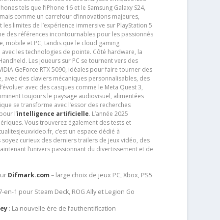
phones tels que l’iPhone 16 et le Samsung Galaxy S24,
jamais comme un carrefour d’innovations majeures,
t les limites de l’expérience immersive sur PlayStation 5
e des références incontournables pour les passionnés
e, mobile et PC, tandis que le cloud gaming
e avec les technologies de pointe. Côté hardware, la
andheld. Les joueurs sur PC se tournent vers des
IDIA GeForce RTX 5090, idéales pour faire tourner des
e, avec des claviers mécaniques personnalisables, des
e d’évoluer avec des casques comme le Meta Quest 3,
dominent toujours le paysage audiovisuel, alimentées
que se transforme avec l’essor des recherches
our l’
intelligence artificielle
. L’année 2025
ériques. Vous trouverez également des tests et
tualitesjeuxvideo.fr, c’est un espace dédié à
soyez curieux des derniers trailers de jeux vidéo, des
aintenant l’univers passionnant du divertissement et de
sur
Difmark.com
– large choix de jeux PC, Xbox, PS5
 7-en-1 pour Steam Deck, ROG Ally et Legion Go
Key
: La nouvelle ère de l’authentification