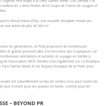
f Legends fera étape à la Paris Games Week ! Les samedi 5 et
cueillera
les 2 demi-finales de la Coupe de France de League of
line.
Esports Virtual Arena (EVA)
, une nouvelle discipline mixant jeu
 sur une arène de plus de 500 m².
toutes les générations, la PGW proposera de nombreuses
Petits et grands pourront aller à la rencontre des cosplayeurs
sur
e nombreuses animations et activités
et voyager en famille à
g de l’association MO5
. Rendez-vous également sur
La
Boutique
rs Paris Games Week et sur l’espace boutique de la FNAC pour
ssaint est naturellement un lieu de rendez-vous pour toutes les
 et jeux à tester pour les joueurs en herbe, comme pour les
SSE – BEYOND PR