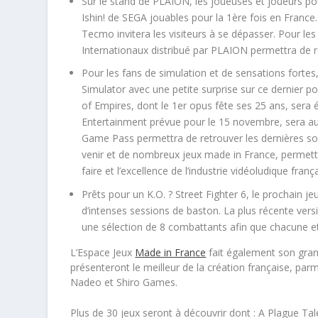
Sur le stand de
PLAION
, les joueuses et joueurs p
Ishin!
de
SEGA
jouables pour la 1ère fois en France
Tecmo
invitera les visiteurs à se dépasser. Pour l
Internationaux
distribué par
PLAION
permettra de r
Pour les fans de simulation et de sensations fortes
Simulator
avec une petite surprise sur ce dernier po
of Empires,
dont le 1
er
opus fête ses 25 ans, sera 
Entertainment prévue pour le 15 novembre, sera aus
Game Pass permettra de retrouver les dernières sor
venir et de nombreux jeux made in France, permetta
faire et l’excellence de l’industrie vidéoludique franç
Prêts pour un K.O. ?
Street Fighter 6
, le prochain je
d’intenses sessions de baston. La plus récente vers
une sélection de 8 combattants afin que chacune e
L’Espace Jeux
Made in France
fait également son gran
présenteront le meilleur de la création française,
parm
Nadeo et Shiro Games.
Plus de 30 jeux seront à découvrir dont :
A Plague Ta