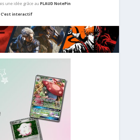
ais une idée grâce au
PLAUD NotePin
C’est interactif