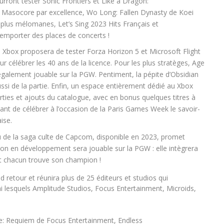
ourront tester
Sonic Frontiers
et
Like a Dragon:
. Masocore par excellence,
Wo Long: Fallen Dynasty
de
Koei
es plus mélomanes,
Let’s Sing 2023 Hits Français et
emporter des places de concerts !
,
Xbox
proposera de tester
Forza Horizon 5
et
Microsoft Flight
ur célébrer les 40 ans de la licence. Pour les plus stratèges,
Age
également jouable sur la PGW.
Pentiment
, la pépite d’Obsidian
si de la partie. Enfin, un espace entièrement dédié au Xbox
ties et ajouts du catalogue, avec en bonus quelques titres à
nt de célébrer à l’occasion de la Paris Games Week le savoir-
aise.
u de la saga culte de
Capcom,
disponible en 2023, promet
ion en développement sera jouable sur la PGW : elle intègrera
t chacun trouve son champion !
d retour et réunira
plus de 25 éditeurs et studios
qui
i lesquels Amplitude Studios, Focus Entertainment, Microids,
le: Requiem
de
Focus Entertainment
,
Endless