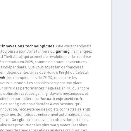
d’
innovations technologiques
. Que vous cherchiez à
 toujours à jour.Dans l’univers du
gaming
, ne manquez
d Theft Auto), qui promet de révolutionner la franchise
très attendus en 2025, comme de nouvelles aventures
os indépendants. Que vous soyez fan de franchises
es indépendantes telles que Hollow Knight ou Celeste,
ends
, les championnats de
CS:GO
, ou encore les
travers le monde. Les consoles occupent une place
pour offrir des performances inégalées en 4K, ou encore
u optimale : casques gaming, claviers mécaniques, et
ttention particulière sur
Actualitesjeuxvideo.fr
.
ère de configurations adaptées à vos besoins, qu’il
 innovation, l’écosystème des objets connectés s’élargit
s systèmes domotiques entièrement automatisés, nous
tées de
Google
ou les nouveaux robots domestiques,
alité des productions les plus marquantes. Des films
nformés des tendances et des analyses critiques .Les