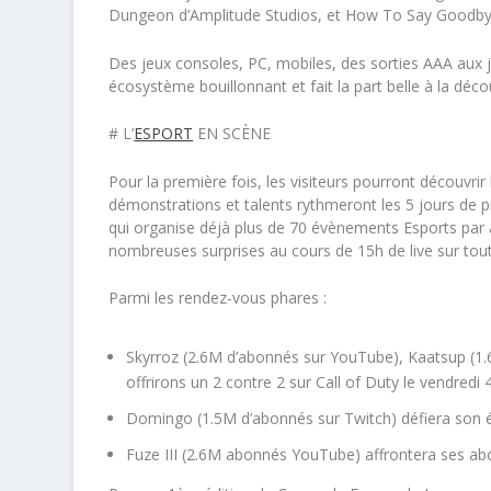
Dungeon
d’
Amplitude Studios,
et
How To Say Goodb
Des jeux consoles, PC, mobiles, des sorties AAA aux j
écosystème bouillonnant et fait la part belle à la déco
# L’
ESPORT
EN SCÈNE
Pour la première fois, les visiteurs pourront découvrir
démonstrations et talents rythmeront les 5 jours de 
qui organise déjà plus de 70 évènements Esports par
nombreuses surprises au cours de 15h de live sur tout
Parmi les rendez-vous phares :
Skyrroz (2.6M d’abonnés sur YouTube), Kaatsup (1.6
offrirons un 2 contre 2 sur
Call of Duty
le vendredi
Domingo (1.5M d’abonnés sur Twitch) défiera son 
Fuze III (2.6M abonnés YouTube) affrontera ses a