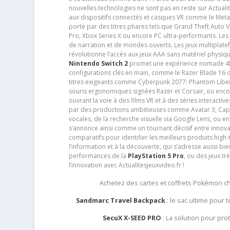
nouvelles technologies ne sont pas en reste sur Actuali
aux dispositifs connectés et casques VR comme le Meta
porté par des titres phares tels que Grand Theft Auto
Pro, Xbox Series X ou encore PC ultra-performants. L
de narration et de mondes ouverts. Les jeux multiplatef
révolutionne l’accès aux jeux AAA sans matériel physiqu
Nintendo Switch 2
promet une expérience nomade 4K e
configurations clés en main, comme le Razer Blade 16 
titres exigeants comme Cyberpunk 2077: Phantom Libert
souris ergonomiques signées Razer et Corsair, ou encor
ouvrant la voie à des films VR et à des séries interact
par des productions ambitieuses comme Avatar 3, Capt
vocales, de la recherche visuelle via Google Lens, ou 
s’annonce ainsi comme un tournant décisif entre innov
comparatifs pour identifier les meilleurs produits high-t
l’information et à la découverte, qui s’adresse aussi b
performances de la
PlayStation 5 Pro
, ou des jeux t
l’innovation avec Actualitesjeuxvideo.fr !
Achetez des cartes et coffrets Pokémon 
Sandmarc Travel Backpack
: le sac ultime pour
SecuX X-SEED PRO
: La solution pour pr