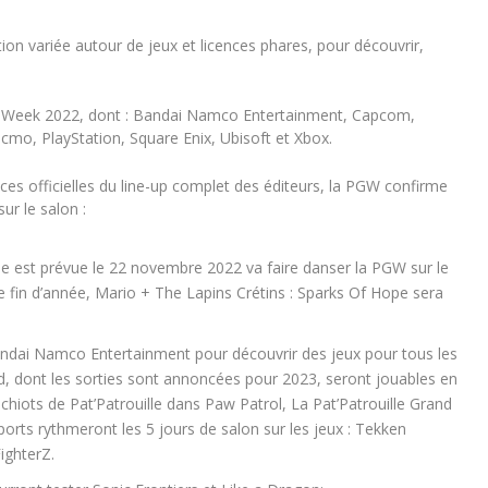
n variée autour de jeux et licences phares, pour découvrir,
es Week 2022, dont : Bandai Namco Entertainment, Capcom,
mo, PlayStation, Square Enix, Ubisoft et Xbox.
ces officielles du line-up complet des éditeurs
, la PGW confirme
sur le salon :
tie est prévue le 22 novembre 2022 va faire danser la PGW sur le
e fin d’année,
Mario + The Lapins Crétins : Sparks Of Hope
sera
ndai Namco Entertainment
pour découvrir des jeux pour tous les
d
, dont les sorties sont annoncées pour 2023, seront jouables en
 chiots de
Pat’Patrouille
dans
Paw Patrol
,
La Pat’Patrouille Grand
ports rythmeront les 5 jours de salon sur les jeux :
Tekken
FighterZ
.