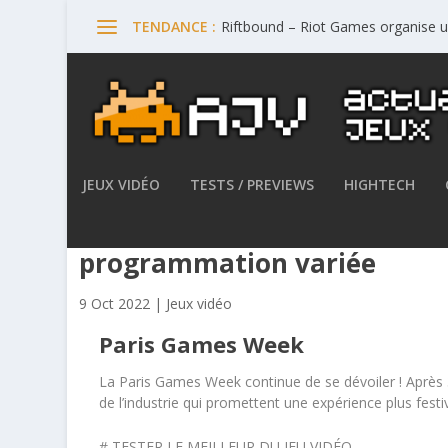
Riftbound – Riot Games organise 
TENDANCE :
JEUX VIDÉO
TESTS / PREVIEWS
HIGHTECH
Paris Games Week Restart – 
programmation variée
9 Oct 2022
|
Jeux vidéo
Paris Games Week
La Paris Games Week continue de se dévoiler ! Après 3
de l’industrie qui promettent une expérience plus fest
# TESTER LE MEILLEUR DU JEU VIDÉO