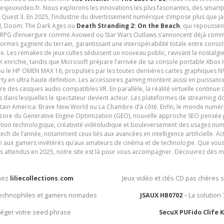
tesjeuxvideo.fr. Nous explorons les innovations les plus fascinantes, des smart
 Quest 3. En 2025, l’industrie du divertissement numérique s’impose plus que 
 VI, Doom: The Dark Ages ou
Death Stranding 2: On the Beach
, qui repoussen
es RPG d’envergure comme Avowed ou Star Wars Outlaws s’annoncent déjà comm
ormes gagnent du terrain, garantissant une interopérabilité totale entre consol
e. Les remakes de jeux cultes séduisent un nouveau public, ravivant la nostalgi
nrichie, tandis que Microsoft prépare l’arrivée de sa console portable Xbox H
ou le HP OMEN MAX 16, propulsés par les toutes dernières cartes graphiques NV
y en ultra haute définition. Les accessoires gaming montent aussi en puissanc
e des casques audio compatibles VR. En parallèle, la réalité virtuelle continu
ives dans lesquelles le spectateur devient acteur. Les plateformes de streaming 
ain America: Brave New World ou La Chambre d’à côté. Enfin, le monde numéri
encore du Generative Engine Optimization (GEO), nouvelle approche SEO pensée p
ation technologique, créativité vidéoludique et bouleversement des usages num
ech de l’année, notamment ceux liés aux avancées en intelligence artificielle. Ac
ien aux gamers invétérés qu’aux amateurs de cinéma et de technologie. Que vous 
rès attendus en 2025, notre site est là pour vous accompagner. Découvrez dès m
chez
liliecollections.com
Jeux vidéo et clés CD pas chères 
 technophiles et gamers nomades
JSAUX HB0702
– La solution
otéger votre seed phrase
SecuX PUFido Clife 