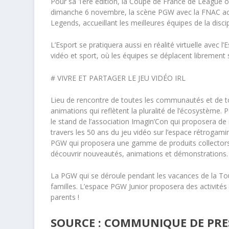
Pour sa 1
ère
édition, la Coupe de France de League o
dimanche 6 novembre, la scène PGW avec la FNAC ac
Legends
, accueillant les meilleures équipes de la discip
L’Esport se pratiquera aussi en réalité virtuelle avec
l’
vidéo et sport, où les équipes se déplacent librement
# VIVRE ET PARTAGER LE JEU VIDÉO IRL
Lieu de rencontre de toutes les communautés et de 
animations qui reflètent la pluralité de l’écosystème. 
le stand de l’association Imagin’Con qui proposera d
travers
les 50 ans du jeu vidéo
sur l’espace
rétrogamin
PGW
qui proposera une gamme de
produits collecto
découvrir nouveautés, animations et démonstrations.
La PGW qui se déroule pendant les vacances de la Tou
familles.
L’espace PGW Junior
proposera des activités
parents !
SOURCE : COMMUNIQUE DE PRE