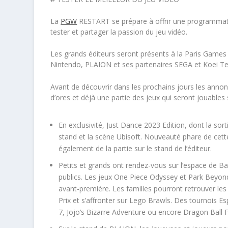
La
PGW
RESTART se prépare à offrir une programmatio
tester et partager la passion du jeu vidéo.
Les grands éditeurs seront présents à la Paris Gam
Nintendo, PLAION et ses partenaires SEGA et Koei Tec
Avant de découvrir dans les prochains jours
les annon
d’ores et déjà
une partie des jeux qui seront jouables
En exclusivité,
Just Dance 2023 Edition
, dont la sor
stand et la scène
Ubisoft
. Nouveauté phare de cett
également de la partie sur le stand de l’éditeur.
Petits et grands ont rendez-vous sur l’espace de
Ba
publics. Les jeux
One Piece Odyssey
et
Park Beyon
avant-première. Les familles pourront retrouver les
Prix
et s’affronter sur
Lego Brawls
. Des tournois Es
7
,
Jojo’s Bizarre Adventure
ou encore
Dragon Ball 