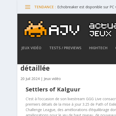
Echobreaker est disponible sur PC
TENDANCE :
JEUX VIDÉO
TESTS / PREVIEWS
HIGHTECH
Path of Exile – La mise à jou
détaillée
20 Juil 2024
|
Jeux vidéo
Settlers of Kalguur
C’est à l’occasion de son livestream GGG Live consac
premiers détails de la mise à jour 3.25 de Path of Exi
Challenge League, des améliorations d’équilibrage d
améliorations pour le jeu de haut niveau, de nouvea