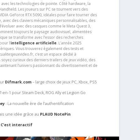
e avec les technologies de pointe. Côté hardware, la
andheld. Les joueurs sur PC se tournent vers des
IDIA GeForce RTX 5090, idéales pour faire tourner des
e, avec des claviers mécaniques personnalisables, des
e d’évoluer avec des casques comme le Meta Quest 3,
dominent toujours le paysage audiovisuel, alimentées
que se transforme avec l’essor des recherches
our l’
intelligence artificielle
. L’année 2025
ériques. Vous trouverez également des tests et
tualitesjeuxvideo.fr, c’est un espace dédié à
soyez curieux des derniers trailers de jeux vidéo, des
aintenant l’univers passionnant du divertissement et de
sur
Difmark.com
– large choix de jeux PC, Xbox, PS5
 7-en-1 pour Steam Deck, ROG Ally et Legion Go
Key
: La nouvelle ère de l’authentification
ais une idée grâce au
PLAUD NotePin
C’est interactif