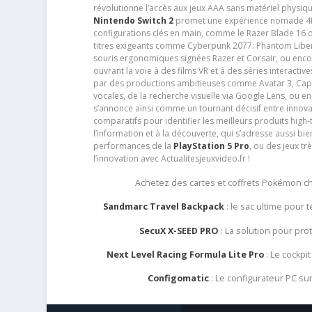
révolutionne l’accès aux jeux AAA sans matériel physiqu
Nintendo Switch 2
promet une expérience nomade 4K e
configurations clés en main, comme le Razer Blade 16 
titres exigeants comme Cyberpunk 2077: Phantom Libert
souris ergonomiques signées Razer et Corsair, ou encor
ouvrant la voie à des films VR et à des séries interact
par des productions ambitieuses comme Avatar 3, Capt
vocales, de la recherche visuelle via Google Lens, ou 
s’annonce ainsi comme un tournant décisif entre innov
comparatifs pour identifier les meilleurs produits high-t
l’information et à la découverte, qui s’adresse aussi b
performances de la
PlayStation 5 Pro
, ou des jeux t
l’innovation avec Actualitesjeuxvideo.fr !
Achetez des cartes et coffrets Pokémon 
Sandmarc Travel Backpack
: le sac ultime pour
SecuX X-SEED PRO
: La solution pour pr
Next Level Racing Formula Lite Pro
: Le cockpit
Configomatic
: Le configurateur PC s