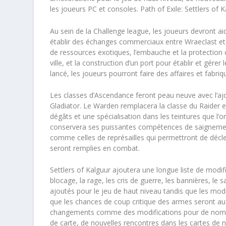
les joueurs PC et consoles. Path of Exile: Settlers of K
Au sein de la Challenge league, les joueurs devront aid
établir des échanges commerciaux entre Wraeclast et l
de ressources exotiques, l’embauche et la protection d
ville, et la construction d’un port pour établir et gére
lancé, les joueurs pourront faire des affaires et fabri
Les classes d’Ascendance feront peau neuve avec l’ajo
Gladiator. Le Warden remplacera la classe du Raider e
dégâts et une spécialisation dans les teintures que l’o
conservera ses puissantes compétences de saignemen
comme celles de représailles qui permettront de décl
seront remplies en combat.
Settlers of Kalguur ajoutera une longue liste de modi
blocage, la rage, les cris de guerre, les bannières, 
ajoutés pour le jeu de haut niveau tandis que les modi
que les chances de coup critique des armes seront aug
changements comme des modifications pour de nombre
de carte, de nouvelles rencontres dans les cartes de ni