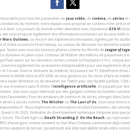
contournable pour tous les passionnés de
jeux vidéo
, de
cinéma
,
de
séries
et 
les tendances du moment, notre équipe vous propose un contenu riche, précis et
és à venir. Les joueurs du monde entier attendent avec impatience
GTA VI
(Gran
e site vous propose également des informations exclusives sur les jeux vidéo 
r Wars Outlaws
, ou encore des expériences innovantes signées par les studi
d of Zelda ou encore Final Fantasy, ou curieux de découvrir les dernières pépit
udique. Suivez avec nous les tournois phares comme les Worlds de
League of Leg
 Ce domaine en plein essor continue de fédérer des millions de passionnés à 
 qu’il faut savoir sur les dernières sorties comme la PlayStation 5 Pro, conçue 
s couvrons également les accessoires indispensables pour une expérience de je
t Corsair. Dans le domaine du matériel, les joueurs sur PC bénéficient d’une a
 comme la
NVIDIA GeForce RTX 5090
, et vous guidons sur les choix à faire en mati
ltra haute définition ou de streamer sur Twitch avec une fluidité parfaite. Côté
n aux écouteurs sans fil dotés d’
intelligence artificielle
, en passant par de
uotidien. Que vous soyez intéressé par des gadgets comme les lunettes connec
cées fascinantes. Pour les amateurs de cinéma et de séries, plongez dans l’actu
ux séries à succès comme
The Witcher
ou
The Last of Us
, nous vous tenons i
tesjeuxvideo.fr. Nous explorons les innovations les plus fascinantes, des smart
 Quest 3. En 2025, l’industrie du divertissement numérique s’impose plus que 
 VI, Doom: The Dark Ages ou
Death Stranding 2: On the Beach
, qui repoussen
es RPG d’envergure comme Avowed ou Star Wars Outlaws s’annoncent déjà comm
ormes gagnent du terrain, garantissant une interopérabilité totale entre consol