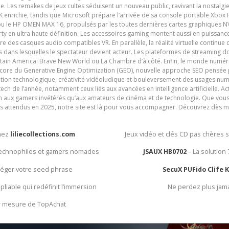
e. Les remakes de jeux cultes séduisent un nouveau public, ravivant la nostalgi
nrichie, tandis que Microsoft prépare l’arrivée de sa console portable Xbox H
ou le HP OMEN MAX 16, propulsés par les toutes dernières cartes graphiques NV
y en ultra haute définition. Les accessoires gaming montent aussi en puissanc
e des casques audio compatibles VR. En parallèle, la réalité virtuelle continu
ives dans lesquelles le spectateur devient acteur. Les plateformes de streaming 
ain America: Brave New World ou La Chambre d’à côté. Enfin, le monde numéri
encore du Generative Engine Optimization (GEO), nouvelle approche SEO pensée p
ation technologique, créativité vidéoludique et bouleversement des usages num
ech de l’année, notamment ceux liés aux avancées en intelligence artificielle. Ac
ien aux gamers invétérés qu’aux amateurs de cinéma et de technologie. Que vous 
rès attendus en 2025, notre site est là pour vous accompagner. Découvrez dès m
chez
liliecollections.com
Jeux vidéo et clés CD pas chères 
 technophiles et gamers nomades
JSAUX HB0702
– La solution
otéger votre seed phrase
SecuX PUFido Clife 
 pliable qui redéfinit l’immersion
Ne perdez plus jam
ur mesure de TopAchat