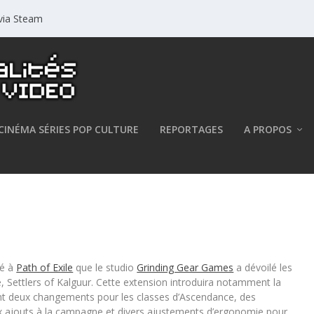
 via Steam
CINÉMA SÉRIES POP CULTURE
REPORTAGES
A PROPOS
r 3.25 « Settlers of Kalguur »
ré à
Path of Exile
que le studio
Grinding Gear Games
a dévoilé les
le, Settlers of Kalguur. Cette extension introduira notamment la
ont deux changements pour les classes d’Ascendance, des
ux ajouts à la campagne et divers ajustements d’ergonomie pour