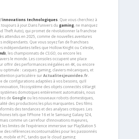
d’
innovations technologiques
. Que vous cherchiez à
 toujours à jour.Dans l’univers du
gaming
, ne manquez
d Theft Auto), qui promet de révolutionner la franchise
très attendus en 2025, comme de nouvelles aventures
os indépendants. Que vous soyez fan de franchises
es indépendantes telles que Hollow Knight ou Celeste,
ends
, les championnats de
CS:GO
, ou encore les
travers le monde. Les consoles occupent une place
pour offrir des performances inégalées en 4K, ou encore
u optimale : casques gaming, claviers mécaniques, et
ttention particulière sur
Actualitesjeuxvideo.fr
.
ère de configurations adaptées à vos besoins, qu’il
 innovation, l’écosystème des objets connectés s’élargit
s systèmes domotiques entièrement automatisés, nous
tées de
Google
ou les nouveaux robots domestiques,
alité des productions les plus marquantes. Des films
nformés des tendances et des analyses critiques .Les
phones tels que l’iPhone 16 et le Samsung Galaxy S24,
jamais comme un carrefour d’innovations majeures,
t les limites de l’expérience immersive sur PlayStation 5
e des références incontournables pour les passionnés
e, mobile et PC, tandis que le cloud gaming