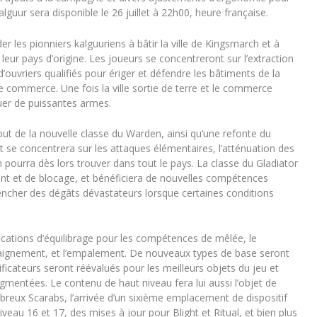
alguur sera disponible le 26 juillet à 22h00, heure française.
er les pionniers kalguuriens à bâtir la ville de Kingsmarch et à
eur pays d’origine. Les joueurs se concentreront sur l’extraction
’ouvriers qualifiés pour ériger et défendre les bâtiments de la
r le commerce. Une fois la ville sortie de terre et le commerce
quer de puissantes armes.
ut de la nouvelle classe du Warden, ainsi qu’une refonte du
t se concentrera sur les attaques élémentaires, l’atténuation des
n pourra dès lors trouver dans tout le pays. La classe du Gladiator
t et de blocage, et bénéficiera de nouvelles compétences
encher des dégâts dévastateurs lorsque certaines conditions
fications d’équilibrage pour les compétences de mêlée, le
le saignement, et l’empalement. De nouveaux types de base seront
ficateurs seront réévalués pour les meilleurs objets du jeu et
mentées. Le contenu de haut niveau fera lui aussi l’objet de
ux Scarabs, l’arrivée d’un sixième emplacement de dispositif
veau 16 et 17, des mises à jour pour Blight et Ritual, et bien plus