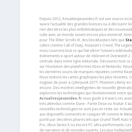
Depuis 2012, Actualitesjeuxvideo.fr est une source in
suivre l’actualité des grandes licences ou à découvrir 
rien des titres les plus emblématiques et des nouveaut
culte avec un monde ouvert encore plus immersif. Notr
pour The Elder Scrolls VI, des blockbusters tels que
Sta
cultes comme Call of Duty, Assassin’s Creed, The Legen
nous couvrons tout ce qui fait vibrer l’univers vidéol
événements e-sport autour de
Valorant
et
Overwatch 2
.
centrale dans notre ligne éditoriale. Découvrez tout ce
sur l’évolution des plateformes Xbox et Nintendo. Nou
les dernières souris de marques réputées comme Razer e
Nous testons les cartes graphiques les plus récentes,
s’agisse de jouer à
Cyberpunk 2077: Phantom Liberty
en u
encore. Des montres intelligentes de nouvelle génératio
explorons les technologies qui révolutionnent notre q
Actualitesjeuxvideo.fr
vous guide à travers ces avan
très attendus comme Dune : Partie Deux ou Avatar 3 a
nouvelles technologies ne sont pas en reste sur Actuali
aux dispositifs connectés et casques VR comme le Meta
porté par des titres phares tels que Grand Theft Auto
Pro, Xbox Series X ou encore PC ultra-performants. L
de narration et de mondes ouverts. Les jeux multiplatef