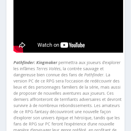
Pathfinder: Kingmaker
permettra aux joueurs d’explorer
les infâmes
Terres Volées
, la contrée sauvage et
dangereuse bien connue des fans de
Pathfinder
. La
version PC de ce RPG sera l’occasion de redécouvrir des
lieux et des personnages familiers de la série, mais aussi
de proposer de nouvelles aventures aux joueurs. Ces
derniers affronteront de terrifiants adversaires et devront
survivre à de nombreux rebondissements. Les amateurs
de ce RPG-fantasy découvriront une nouvelle façon
d’explorer son univers épique et héroïque, tandis que les
fans de RPG sur PC feront l’expérience d’une nouvelle
manière d’envisager leur genre préféré, en profitant de