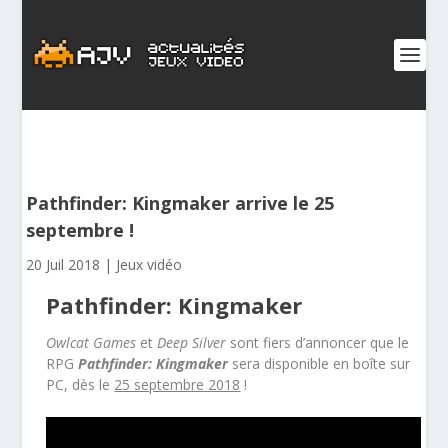
Pathfinder: Kingmaker arrive le 25
septembre !
20 Juil 2018
|
Jeux vidéo
Pathfinder: Kingmaker
Owlcat Games
et
Deep Silver
sont fiers d’annoncer que le
RPG
Pathfinder: Kingmaker
sera disponible en boîte sur
PC, dès le
25 septembre 2018
!