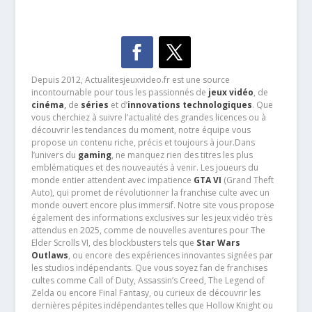
Depuis 2012, Actualitesjeuxvideo.fr est une source
incontournable pour tous les passionnés de
jeux vidéo
, de
cinéma
,
de
séries
et d’
innovations technologiques
. Que
vous cherchiez à suivre l’actualité des grandes licences ou à
découvrir les tendances du moment, notre équipe vous
propose un contenu riche, précis et toujours à jour.Dans
l’univers du
gaming
, ne manquez rien des titres les plus
emblématiques et des nouveautés à venir. Les joueurs du
monde entier attendent avec impatience
GTA VI
(Grand Theft
Auto), qui promet de révolutionner la franchise culte avec un
monde ouvert encore plus immersif. Notre site vous propose
également des informations exclusives sur les jeux vidéo très
attendus en 2025, comme de nouvelles aventures pour The
Elder Scrolls VI, des blockbusters tels que
Star Wars
Outlaws
, ou encore des expériences innovantes signées par
les studios indépendants. Que vous soyez fan de franchises
cultes comme Call of Duty, Assassin’s Creed, The Legend of
Zelda ou encore Final Fantasy, ou curieux de découvrir les
dernières pépites indépendantes telles que Hollow Knight ou