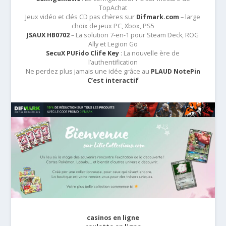
TopAchat
Jeux vidéo et clés CD pas chères sur
Difmark.com
– large
choix de jeux PC, Xbox, PS5
JSAUX HB0702
– La solution 7-en-1 pour Steam Deck, ROG
Ally et Legion Go
SecuX PUFido Clife Key
: La nouvelle ère de
l’authentification
Ne perdez plus jamais une idée grâce au
PLAUD NotePin
C’est interactif
casinos en ligne