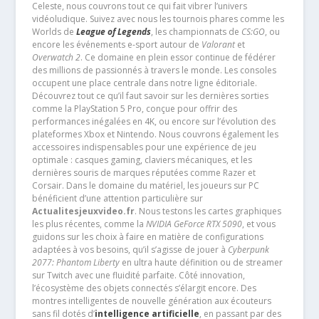
Celeste, nous couvrons tout ce qui fait vibrer l’univers
vidéoludique. Suivez avec nous les tournois phares comme les
Worlds de
League of Legends
, les championnats de
CS:GO
, ou
encore les événements e-sport autour de
Valorant
et
Overwatch 2
. Ce domaine en plein essor continue de fédérer
des millions de passionnés à travers le monde. Les consoles
occupent une place centrale dans notre ligne éditoriale.
Découvrez tout ce qu’il faut savoir sur les dernières sorties
comme la PlayStation 5 Pro, conçue pour offrir des
performances inégalées en 4K, ou encore sur l’évolution des
plateformes Xbox et Nintendo. Nous couvrons également les
accessoires indispensables pour une expérience de jeu
optimale : casques gaming, claviers mécaniques, et les
dernières souris de marques réputées comme Razer et
Corsair. Dans le domaine du matériel, les joueurs sur PC
bénéficient d’une attention particulière sur
Actualitesjeuxvideo.fr
. Nous testons les cartes graphiques
les plus récentes, comme la
NVIDIA GeForce RTX 5090
, et vous
guidons sur les choix à faire en matière de configurations
adaptées à vos besoins, qu’il s’agisse de jouer à
Cyberpunk
2077: Phantom Liberty
en ultra haute définition ou de streamer
sur Twitch avec une fluidité parfaite. Côté innovation,
l’écosystème des objets connectés s’élargit encore. Des
montres intelligentes de nouvelle génération aux écouteurs
sans fil dotés d’
intelligence artificielle
, en passant par des