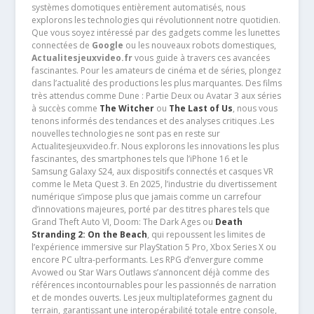
systèmes domotiques entièrement automatisés, nous
explorons les technologies qui révolutionnent notre quotidien.
Que vous soyez intéressé par des gadgets comme les lunettes
connectées de
Google
ou les nouveaux robots domestiques,
Actualitesjeuxvideo.fr
vous guide à travers ces avancées
fascinantes. Pour les amateurs de cinéma et de séries, plongez
dans l’actualité des productions les plus marquantes. Des films
très attendus comme Dune : Partie Deux ou Avatar 3 aux séries
à succès comme
The Witcher
ou
The Last of Us
, nous vous
tenons informés des tendances et des analyses critiques .Les
nouvelles technologies ne sont pas en reste sur
Actualitesjeuxvideo.fr. Nous explorons les innovations les plus
fascinantes, des smartphones tels que l’iPhone 16 et le
Samsung Galaxy S24, aux dispositifs connectés et casques VR
comme le Meta Quest 3. En 2025, l’industrie du divertissement
numérique s’impose plus que jamais comme un carrefour
d’innovations majeures, porté par des titres phares tels que
Grand Theft Auto VI, Doom: The Dark Ages ou
Death
Stranding 2: On the Beach
, qui repoussent les limites de
l’expérience immersive sur PlayStation 5 Pro, Xbox Series X ou
encore PC ultra-performants. Les RPG d’envergure comme
Avowed ou Star Wars Outlaws s’annoncent déjà comme des
références incontournables pour les passionnés de narration
et de mondes ouverts. Les jeux multiplateformes gagnent du
terrain, garantissant une interopérabilité totale entre console,