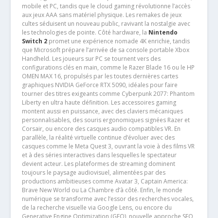
mobile et PC, tandis que le cloud gaming révolutionne l’accès
aux jeux AAA sans matériel physique. Les remakes de jeux
cultes séduisent un nouveau public, ravivant la nostalgie avec
les technologies de pointe. Côté hardware, la
Nintendo
Switch 2
promet une expérience nomade 4K enrichie, tandis
que Microsoft prépare l’arrivée de sa console portable Xbox
Handheld. Les joueurs sur PC se tournent vers des
configurations clés en main, comme le Razer Blade 16 ou le HP
OMEN MAX 16, propulsés par les toutes dernières cartes
graphiques NVIDIA GeForce RTX 5090, idéales pour faire
tourner des titres exigeants comme Cyberpunk 2077: Phantom
Liberty en ultra haute définition. Les accessoires gaming
montent aussi en puissance, avec des claviers mécaniques
personnalisables, des souris ergonomiques signées Razer et
Corsair, ou encore des casques audio compatibles VR. En
parallèle, la réalité virtuelle continue d’évoluer avec des
casques comme le Meta Quest 3, ouvrant la voie à des films VR
et à des séries interactives dans lesquelles le spectateur
devient acteur. Les plateformes de streaming dominent
toujours le paysage audiovisuel, alimentées par des
productions ambitieuses comme Avatar 3, Captain America:
Brave New World ou La Chambre d’à côté. Enfin, le monde
numérique se transforme avec l’essor des recherches vocales,
de la recherche visuelle via Google Lens, ou encore du
Generative Engine Optimization (GEO), nouvelle approche SEO