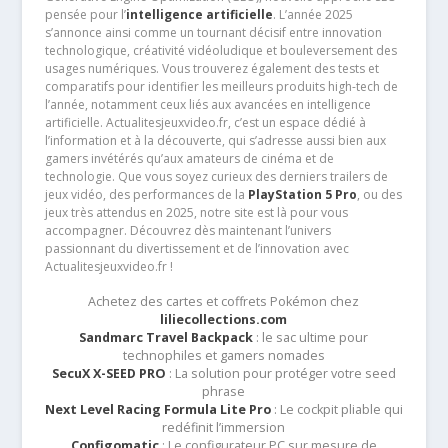
pensée pour l’
intelligence artificielle
. L’année 2025
s’annonce ainsi comme un tournant décisif entre innovation
technologique, créativité vidéoludique et bouleversement des
usages numériques. Vous trouverez également des tests et
comparatifs pour identifier les meilleurs produits high-tech de
l’année, notamment ceux liés aux avancées en intelligence
artificielle. Actualitesjeuxvideo.fr, c’est un espace dédié à
l’information et à la découverte, qui s’adresse aussi bien aux
gamers invétérés qu’aux amateurs de cinéma et de
technologie. Que vous soyez curieux des derniers trailers de
jeux vidéo, des performances de la
PlayStation 5 Pro
, ou des
jeux très attendus en 2025, notre site est là pour vous
accompagner. Découvrez dès maintenant l’univers
passionnant du divertissement et de l’innovation avec
Actualitesjeuxvideo.fr !
Achetez des cartes et coffrets Pokémon chez
liliecollections.com
Sandmarc Travel Backpack
: le sac ultime pour
technophiles et gamers nomades
SecuX X-SEED PRO
: La solution pour protéger votre seed
phrase
Next Level Racing Formula Lite Pro
: Le cockpit pliable qui
redéfinit l’immersion
Configomatic
: Le configurateur PC sur mesure de