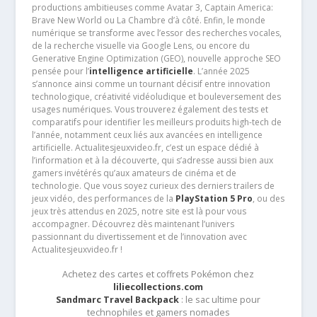
productions ambitieuses comme Avatar 3, Captain America:
Brave New World ou La Chambre d’à côté. Enfin, le monde
numérique se transforme avec l’essor des recherches vocales,
de la recherche visuelle via Google Lens, ou encore du
Generative Engine Optimization (GEO), nouvelle approche SEO
pensée pour l’
intelligence artificielle
. L’année 2025
s’annonce ainsi comme un tournant décisif entre innovation
technologique, créativité vidéoludique et bouleversement des
usages numériques. Vous trouverez également des tests et
comparatifs pour identifier les meilleurs produits high-tech de
l’année, notamment ceux liés aux avancées en intelligence
artificielle. Actualitesjeuxvideo.fr, c’est un espace dédié à
l’information et à la découverte, qui s’adresse aussi bien aux
gamers invétérés qu’aux amateurs de cinéma et de
technologie. Que vous soyez curieux des derniers trailers de
jeux vidéo, des performances de la
PlayStation 5 Pro
, ou des
jeux très attendus en 2025, notre site est là pour vous
accompagner. Découvrez dès maintenant l’univers
passionnant du divertissement et de l’innovation avec
Actualitesjeuxvideo.fr !
Achetez des cartes et coffrets Pokémon chez
liliecollections.com
Sandmarc Travel Backpack
: le sac ultime pour
technophiles et gamers nomades