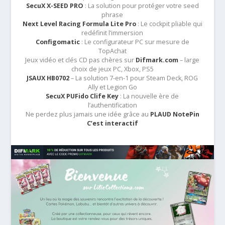
SecuX X-SEED PRO
: La solution pour protéger votre seed
phrase
Next Level Racing Formula Lite Pro
: Le cockpit pliable qui
redéfinit l’immersion
Configomatic
: Le configurateur PC sur mesure de
TopAchat
Jeux vidéo et clés CD pas chères sur
Difmark.com
– large
choix de jeux PC, Xbox, PS5
JSAUX HB0702
– La solution 7-en-1 pour Steam Deck, ROG
Ally et Legion Go
SecuX PUFido Clife Key
: La nouvelle ère de
l’authentification
Ne perdez plus jamais une idée grâce au
PLAUD NotePin
C’est interactif