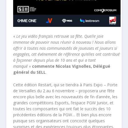
«
Le jeu vidéo français retrouve sa fête. Quelle joie
immense de pouvoir nous réunir à nouveau ! Nous allons
offrir à toutes nos communautés de joueuses et joueurs si
engagées, cet événement de référence qu’elles ont contribué
à façonner depuis plus de 10 ans et qui a tant
manqué
»
commente Nicolas Vignolles, Délégué
général du SELL
.
Cette édition Restart, qui se tiendra à Paris Expo – Porte
de Versailles du 2 au 6 novembre – proposera une fête
encore plus belle avec les nouveautés de fin d’année, les
grandes compétitions Esports, l’espace PGW Junior, et
toutes les composantes qui ont fait le succès des 10
précédentes éditions de la PGW… Et bien plus encore
puisque ses organisateurs ont concocté quelques
surprises et des expériences toujours plus étonnantes.