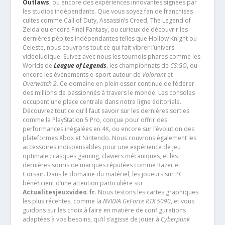
Outlaws
, ou encore des expériences innovantes signées par
les studios indépendants. Que vous soyez fan de franchises
cultes comme Call of Duty, Assassin’s Creed, The Legend of
Zelda ou encore Final Fantasy, ou curieux de découvrir les
dernières pépites indépendantes telles que Hollow Knight ou
Celeste, nous couvrons tout ce qui fait vibrer l’univers
vidéoludique. Suivez avec nous les tournois phares comme les
Worlds de
League of Legends
, les championnats de
CS:GO
, ou
encore les événements e-sport autour de
Valorant
et
Overwatch 2
. Ce domaine en plein essor continue de fédérer
des millions de passionnés à travers le monde. Les consoles
occupent une place centrale dans notre ligne éditoriale.
Découvrez tout ce qu’il faut savoir sur les dernières sorties
comme la PlayStation 5 Pro, conçue pour offrir des
performances inégalées en 4K, ou encore sur l’évolution des
plateformes Xbox et Nintendo. Nous couvrons également les
accessoires indispensables pour une expérience de jeu
optimale : casques gaming, claviers mécaniques, et les
dernières souris de marques réputées comme Razer et
Corsair. Dans le domaine du matériel, les joueurs sur PC
bénéficient d’une attention particulière sur
Actualitesjeuxvideo.fr
. Nous testons les cartes graphiques
les plus récentes, comme la
NVIDIA GeForce RTX 5090
, et vous
guidons sur les choix à faire en matière de configurations
adaptées à vos besoins, qu’il s’agisse de jouer à
Cyberpunk