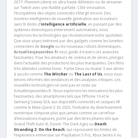
2077: Phantom Liberty
en ultra haute définition ou de streamer
sur Twitch avec une fluidité parfaite. Côté innovation,
l’écosystème des objets connectés s’élargit encore. Des
montres intelligentes de nouvelle génération aux écouteurs
sans fil dotés d’
intelligence artificielle
, en passant par des
systèmes domotiques entièrement automatisés, nous
explorons les technologies qui révolutionnent notre quotidien.
Que vous soyez intéressé par des gadgets comme les lunettes
connectées de
Google
ou les nouveaux robots domestiques,
Actualitesjeuxvideo.fr
vous guide à travers ces avancées
fascinantes. Pour les amateurs de cinéma et de séries, plongez
dans l’actualité des productions les plus marquantes. Des films
très attendus comme Dune : Partie Deux ou Avatar 3 aux séries
à succès comme
The Witcher
ou
The Last of Us
, nous vous
tenons informés des tendances et des analyses critiques .Les
nouvelles technologies ne sont pas en reste sur
Actualitesjeuxvideo.fr. Nous explorons les innovations les plus
fascinantes, des smartphones tels que l’iPhone 16 et le
Samsung Galaxy S24, aux dispositifs connectés et casques VR
comme le Meta Quest 3. En 2025, l’industrie du divertissement
numérique s’impose plus que jamais comme un carrefour
d’innovations majeures, porté par des titres phares tels que
Grand Theft Auto VI, Doom: The Dark Ages ou
Death
Stranding 2: On the Beach
, qui repoussent les limites de
l’expérience immersive sur PlayStation 5 Pro, Xbox Series X ou