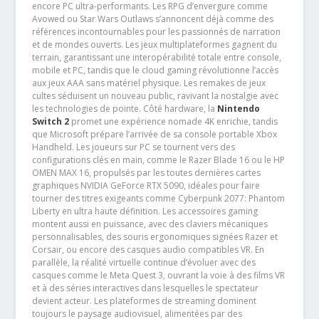
encore PC ultra-performants. Les RPG d’envergure comme
Avowed ou Star Wars Outlaws s’annoncent déjà comme des
références incontournables pour les passionnés de narration
et de mondes ouverts. Les jeux multiplateformes gagnent du
terrain, garantissant une interopérabilité totale entre console,
mobile et PC, tandis que le cloud gaming révolutionne l’accès
aux jeux AAA sans matériel physique. Les remakes de jeux
cultes séduisent un nouveau public, ravivant la nostalgie avec
les technologies de pointe. Côté hardware, la
Nintendo
Switch 2
promet une expérience nomade 4K enrichie, tandis
que Microsoft prépare l’arrivée de sa console portable Xbox
Handheld. Les joueurs sur PC se tournent vers des
configurations clés en main, comme le Razer Blade 16 ou le HP
OMEN MAX 16, propulsés par les toutes dernières cartes
graphiques NVIDIA GeForce RTX 5090, idéales pour faire
tourner des titres exigeants comme Cyberpunk 2077: Phantom
Liberty en ultra haute définition. Les accessoires gaming
montent aussi en puissance, avec des claviers mécaniques
personnalisables, des souris ergonomiques signées Razer et
Corsair, ou encore des casques audio compatibles VR. En
parallèle, la réalité virtuelle continue d’évoluer avec des
casques comme le Meta Quest 3, ouvrant la voie à des films VR
et à des séries interactives dans lesquelles le spectateur
devient acteur. Les plateformes de streaming dominent
toujours le paysage audiovisuel, alimentées par des