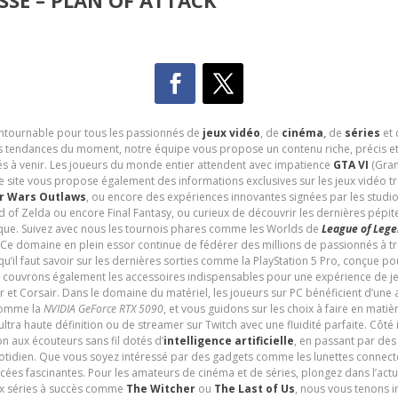
contournable pour tous les passionnés de
jeux vidéo
, de
cinéma
,
de
séries
et 
les tendances du moment, notre équipe vous propose un contenu riche, précis et
és à venir. Les joueurs du monde entier attendent avec impatience
GTA VI
(Gran
e site vous propose également des informations exclusives sur les jeux vidéo 
r Wars Outlaws
, ou encore des expériences innovantes signées par les studi
d of Zelda ou encore Final Fantasy, ou curieux de découvrir les dernières pépit
udique. Suivez avec nous les tournois phares comme les Worlds de
League of Leg
 Ce domaine en plein essor continue de fédérer des millions de passionnés à 
 qu’il faut savoir sur les dernières sorties comme la PlayStation 5 Pro, conçue 
s couvrons également les accessoires indispensables pour une expérience de je
t Corsair. Dans le domaine du matériel, les joueurs sur PC bénéficient d’une a
 comme la
NVIDIA GeForce RTX 5090
, et vous guidons sur les choix à faire en mati
ltra haute définition ou de streamer sur Twitch avec une fluidité parfaite. Côté
n aux écouteurs sans fil dotés d’
intelligence artificielle
, en passant par de
uotidien. Que vous soyez intéressé par des gadgets comme les lunettes connec
cées fascinantes. Pour les amateurs de cinéma et de séries, plongez dans l’actu
ux séries à succès comme
The Witcher
ou
The Last of Us
, nous vous tenons i