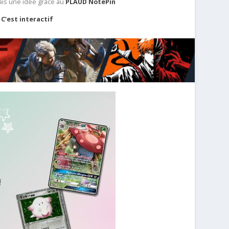
ais une idée grâce au
PLAUD NotePin
C’est interactif