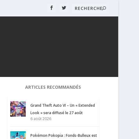
ARTICLES RECOMMANDÉS
Grand Theft Auto VI – Un « Extended
Look » sera diffusé le 27 août
6 août 2026
Pokémon Pokopia : Fonds-Bulleux est