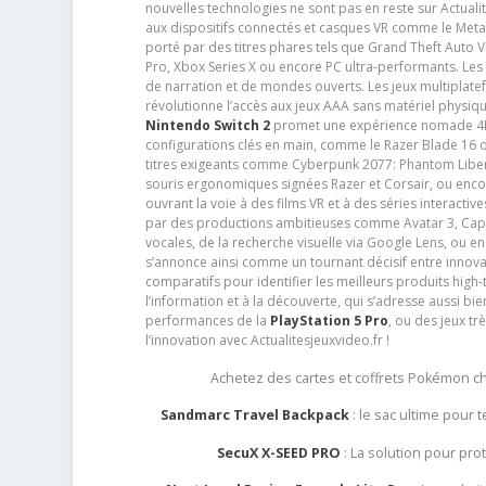
nouvelles technologies ne sont pas en reste sur Actuali
aux dispositifs connectés et casques VR comme le Meta
porté par des titres phares tels que Grand Theft Auto
Pro, Xbox Series X ou encore PC ultra-performants. L
de narration et de mondes ouverts. Les jeux multiplatef
révolutionne l’accès aux jeux AAA sans matériel physiqu
Nintendo Switch 2
promet une expérience nomade 4K e
configurations clés en main, comme le Razer Blade 16 
titres exigeants comme Cyberpunk 2077: Phantom Libert
souris ergonomiques signées Razer et Corsair, ou encor
ouvrant la voie à des films VR et à des séries interact
par des productions ambitieuses comme Avatar 3, Capt
vocales, de la recherche visuelle via Google Lens, ou 
s’annonce ainsi comme un tournant décisif entre innov
comparatifs pour identifier les meilleurs produits high-t
l’information et à la découverte, qui s’adresse aussi b
performances de la
PlayStation 5 Pro
, ou des jeux t
l’innovation avec Actualitesjeuxvideo.fr !
Achetez des cartes et coffrets Pokémon 
Sandmarc Travel Backpack
: le sac ultime pour
SecuX X-SEED PRO
: La solution pour pr