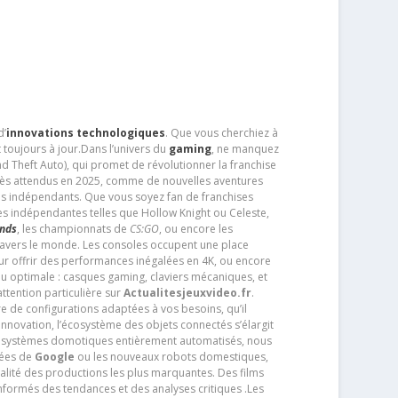
d’
innovations technologiques
. Que vous cherchiez à
 toujours à jour.Dans l’univers du
gaming
, ne manquez
d Theft Auto), qui promet de révolutionner la franchise
très attendus en 2025, comme de nouvelles aventures
os indépendants. Que vous soyez fan de franchises
es indépendantes telles que Hollow Knight ou Celeste,
ends
, les championnats de
CS:GO
, ou encore les
travers le monde. Les consoles occupent une place
pour offrir des performances inégalées en 4K, ou encore
u optimale : casques gaming, claviers mécaniques, et
ttention particulière sur
Actualitesjeuxvideo.fr
.
ère de configurations adaptées à vos besoins, qu’il
 innovation, l’écosystème des objets connectés s’élargit
s systèmes domotiques entièrement automatisés, nous
tées de
Google
ou les nouveaux robots domestiques,
alité des productions les plus marquantes. Des films
nformés des tendances et des analyses critiques .Les