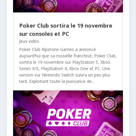
Poker Club sortira le 19 novembre
sur consoles et PC
Jeux vidéo
Poker Club Ripstone Games a annoncé
aujourd’hui que sa nouvelle franchise, Poker Club,
sortira le 19 novembre sur PlayStation 5, Xbox
Series X/S, PlayStation 4, Xbox One et PC. Une
version sur Nintendo Switch suivra un peu plus
tard. Exploitant toute la puissance de...