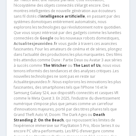
l’écosystème des objets connectés s’élargit encore. Des
montres intelligentes de nouvelle génération aux écouteurs
sans fil dotés d’
intelligence artificielle
, en passant par des
systèmes domotiques entièrement automatisés, nous
explorons les technologies qui révolutionnent notre quotidien.
Que vous soyez intéressé par des gadgets comme les lunettes
connectées de
Google
ou les nouveaux robots domestiques,
Actualitesjeuxvideo.fr
vous guide à travers ces avancées
fascinantes. Pour les amateurs de cinéma et de séries, plongez
dans l’actualité des productions les plus marquantes. Des films
très attendus comme Dune : Partie Deux ou Avatar 3 aux séries
à succès comme
The Witcher
ou
The Last of Us
, nous vous
tenons informés des tendances et des analyses critiques .Les
nouvelles technologies ne sont pas en reste sur
Actualitesjeuxvideo.fr. Nous explorons les innovations les plus
fascinantes, des smartphones tels que l’iPhone 16 et le
Samsung Galaxy S24, aux dispositifs connectés et casques VR
comme le Meta Quest 3. En 2025, l’industrie du divertissement
numérique s’impose plus que jamais comme un carrefour
d’innovations majeures, porté par des titres phares tels que
Grand Theft Auto VI, Doom: The Dark Ages ou
Death
Stranding 2: On the Beach
, qui repoussent les limites de
l’expérience immersive sur PlayStation 5 Pro, Xbox Series X ou
encore PC ultra-performants. Les RPG d’envergure comme