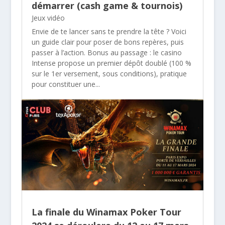
démarrer (cash game & tournois)
Jeux vidéo
Envie de te lancer sans te prendre la tête ? Voici
un guide clair pour poser de bons repères, puis
passer à l’action. Bonus au passage : le casino
Intense propose un premier dépôt doublé (100 %
sur le 1er versement, sous conditions), pratique
pour constituer une...
La finale du Winamax Poker Tour