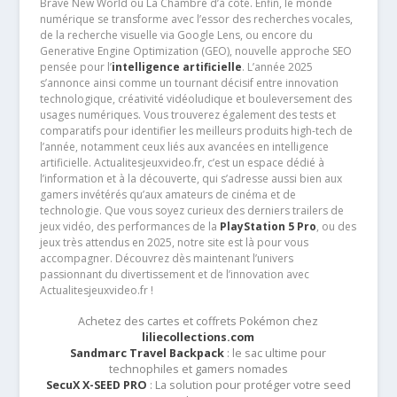
Brave New World ou La Chambre d’à côté. Enfin, le monde
numérique se transforme avec l’essor des recherches vocales,
de la recherche visuelle via Google Lens, ou encore du
Generative Engine Optimization (GEO), nouvelle approche SEO
pensée pour l’
intelligence artificielle
. L’année 2025
s’annonce ainsi comme un tournant décisif entre innovation
technologique, créativité vidéoludique et bouleversement des
usages numériques. Vous trouverez également des tests et
comparatifs pour identifier les meilleurs produits high-tech de
l’année, notamment ceux liés aux avancées en intelligence
artificielle. Actualitesjeuxvideo.fr, c’est un espace dédié à
l’information et à la découverte, qui s’adresse aussi bien aux
gamers invétérés qu’aux amateurs de cinéma et de
technologie. Que vous soyez curieux des derniers trailers de
jeux vidéo, des performances de la
PlayStation 5 Pro
, ou des
jeux très attendus en 2025, notre site est là pour vous
accompagner. Découvrez dès maintenant l’univers
passionnant du divertissement et de l’innovation avec
Actualitesjeuxvideo.fr !
Achetez des cartes et coffrets Pokémon chez
liliecollections.com
Sandmarc Travel Backpack
: le sac ultime pour
technophiles et gamers nomades
SecuX X-SEED PRO
: La solution pour protéger votre seed