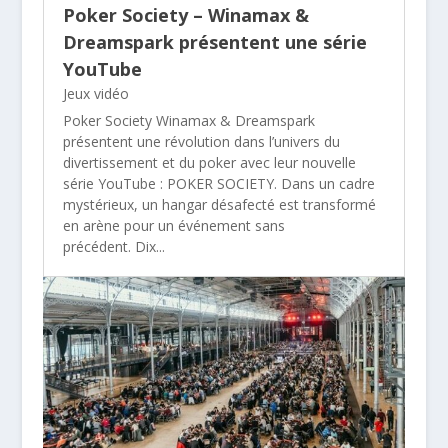
Poker Society – Winamax &
Dreamspark présentent une série
YouTube
Jeux vidéo
Poker Society Winamax & Dreamspark
présentent une révolution dans l’univers du
divertissement et du poker avec leur nouvelle
série YouTube : POKER SOCIETY. Dans un cadre
mystérieux, un hangar désafecté est transformé
en arène pour un événement sans
précédent. Dix...