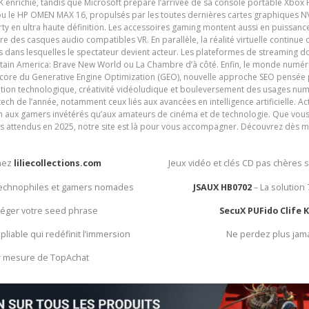
nrichie, tandis que Microsoft prépare l’arrivée de sa console portable Xbox H
ou le HP OMEN MAX 16, propulsés par les toutes dernières cartes graphiques NV
y en ultra haute définition. Les accessoires gaming montent aussi en puissanc
e des casques audio compatibles VR. En parallèle, la réalité virtuelle continu
ives dans lesquelles le spectateur devient acteur. Les plateformes de streaming 
ain America: Brave New World ou La Chambre d’à côté. Enfin, le monde numéri
encore du Generative Engine Optimization (GEO), nouvelle approche SEO pensée p
ation technologique, créativité vidéoludique et bouleversement des usages num
ech de l’année, notamment ceux liés aux avancées en intelligence artificielle. Ac
ien aux gamers invétérés qu’aux amateurs de cinéma et de technologie. Que vous 
rès attendus en 2025, notre site est là pour vous accompagner. Découvrez dès m
chez
liliecollections.com
Jeux vidéo et clés CD pas chères 
 technophiles et gamers nomades
JSAUX HB0702
– La solution
otéger votre seed phrase
SecuX PUFido Clife 
 pliable qui redéfinit l’immersion
Ne perdez plus jam
ur mesure de TopAchat