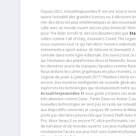
Depuis 2012, Actualitesjeuxvideo.fr est une source in
suivre l’actualité des grandes licences ou à découvrir 
rien des titres les plus emblématiques et des nouveaut
culte avec un monde ouvert encore plus immersif. Notr
pour The Elder Scrolls VI, des blockbusters tels que
Sta
cultes comme Call of Duty, Assassin’s Creed, The Legen
nous couvrons tout ce qui fait vibrer l’univers vidéol
événements e-sport autour de
Valorant
et
Overwatch 2
.
centrale dans notre ligne éditoriale. Découvrez tout ce
sur l’évolution des plateformes Xbox et Nintendo. Nou
les dernières souris de marques réputées comme Razer e
Nous testons les cartes graphiques les plus récentes,
s’agisse de jouer à
Cyberpunk 2077: Phantom Liberty
en u
encore. Des montres intelligentes de nouvelle génératio
explorons les technologies qui révolutionnent notre q
Actualitesjeuxvideo.fr
vous guide à travers ces avan
très attendus comme Dune : Partie Deux ou Avatar 3 a
nouvelles technologies ne sont pas en reste sur Actuali
aux dispositifs connectés et casques VR comme le Meta
porté par des titres phares tels que Grand Theft Auto
Pro, Xbox Series X ou encore PC ultra-performants. L
de narration et de mondes ouverts. Les jeux multiplatef
révolutionne l’accès aux jeux AAA sans matériel physiqu