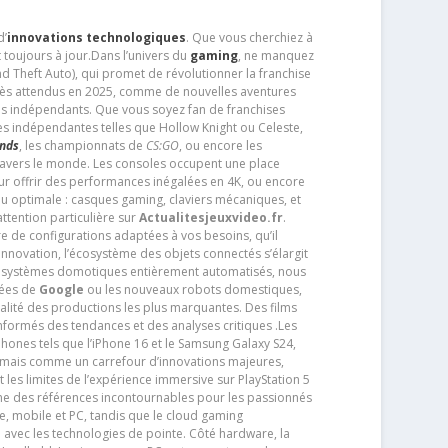
d’
innovations technologiques
. Que vous cherchiez à
 toujours à jour.Dans l’univers du
gaming
, ne manquez
d Theft Auto), qui promet de révolutionner la franchise
très attendus en 2025, comme de nouvelles aventures
os indépendants. Que vous soyez fan de franchises
es indépendantes telles que Hollow Knight ou Celeste,
ends
, les championnats de
CS:GO
, ou encore les
travers le monde. Les consoles occupent une place
pour offrir des performances inégalées en 4K, ou encore
u optimale : casques gaming, claviers mécaniques, et
ttention particulière sur
Actualitesjeuxvideo.fr
.
ère de configurations adaptées à vos besoins, qu’il
 innovation, l’écosystème des objets connectés s’élargit
s systèmes domotiques entièrement automatisés, nous
tées de
Google
ou les nouveaux robots domestiques,
alité des productions les plus marquantes. Des films
nformés des tendances et des analyses critiques .Les
phones tels que l’iPhone 16 et le Samsung Galaxy S24,
jamais comme un carrefour d’innovations majeures,
t les limites de l’expérience immersive sur PlayStation 5
e des références incontournables pour les passionnés
e, mobile et PC, tandis que le cloud gaming
e avec les technologies de pointe. Côté hardware, la