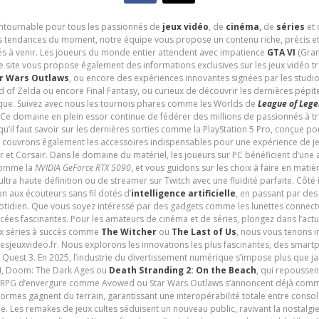
contournable pour tous les passionnés de
jeux vidéo
, de
cinéma
,
de
séries
et 
les tendances du moment, notre équipe vous propose un contenu riche, précis et
és à venir. Les joueurs du monde entier attendent avec impatience
GTA VI
(Gran
e site vous propose également des informations exclusives sur les jeux vidéo 
r Wars Outlaws
, ou encore des expériences innovantes signées par les studi
d of Zelda ou encore Final Fantasy, ou curieux de découvrir les dernières pépit
udique. Suivez avec nous les tournois phares comme les Worlds de
League of Leg
 Ce domaine en plein essor continue de fédérer des millions de passionnés à 
 qu’il faut savoir sur les dernières sorties comme la PlayStation 5 Pro, conçue 
s couvrons également les accessoires indispensables pour une expérience de je
t Corsair. Dans le domaine du matériel, les joueurs sur PC bénéficient d’une a
 comme la
NVIDIA GeForce RTX 5090
, et vous guidons sur les choix à faire en mati
ltra haute définition ou de streamer sur Twitch avec une fluidité parfaite. Côté
n aux écouteurs sans fil dotés d’
intelligence artificielle
, en passant par de
uotidien. Que vous soyez intéressé par des gadgets comme les lunettes connec
cées fascinantes. Pour les amateurs de cinéma et de séries, plongez dans l’actu
ux séries à succès comme
The Witcher
ou
The Last of Us
, nous vous tenons i
tesjeuxvideo.fr. Nous explorons les innovations les plus fascinantes, des smart
 Quest 3. En 2025, l’industrie du divertissement numérique s’impose plus que 
 VI, Doom: The Dark Ages ou
Death Stranding 2: On the Beach
, qui repoussen
es RPG d’envergure comme Avowed ou Star Wars Outlaws s’annoncent déjà comm
ormes gagnent du terrain, garantissant une interopérabilité totale entre consol
e. Les remakes de jeux cultes séduisent un nouveau public, ravivant la nostalgi