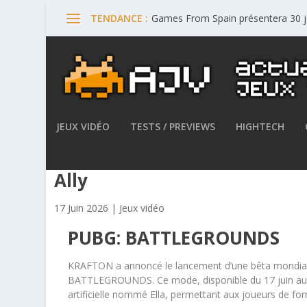
Games From Spain présentera 30 
TENDANCE :
JEUX VIDÉO
TESTS / PREVIEWS
HIGHTECH
PUBG – KRAFTON lance la bêt
Ally
17 Juin 2026
|
Jeux vidéo
PUBG: BATTLEGROUNDS
KRAFTON a annoncé le lancement d’une bêta mondia
BATTLEGROUNDS. Ce mode, disponible du 17 juin au 1er
artificielle nommé Ella, permettant aux joueurs de fo