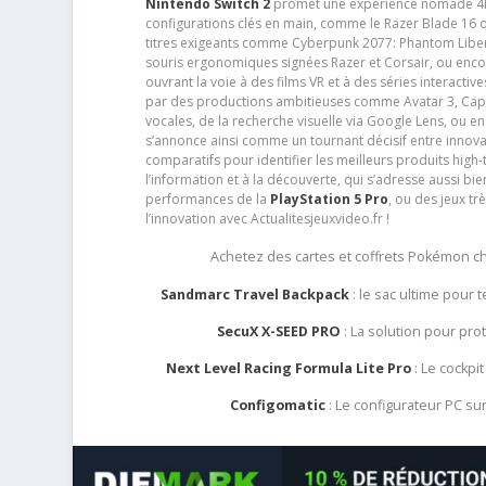
Nintendo Switch 2
promet une expérience nomade 4K e
configurations clés en main, comme le Razer Blade 16 
titres exigeants comme Cyberpunk 2077: Phantom Libert
souris ergonomiques signées Razer et Corsair, ou encor
ouvrant la voie à des films VR et à des séries interact
par des productions ambitieuses comme Avatar 3, Capt
vocales, de la recherche visuelle via Google Lens, ou 
s’annonce ainsi comme un tournant décisif entre innov
comparatifs pour identifier les meilleurs produits high-t
l’information et à la découverte, qui s’adresse aussi b
performances de la
PlayStation 5 Pro
, ou des jeux t
l’innovation avec Actualitesjeuxvideo.fr !
Achetez des cartes et coffrets Pokémon 
Sandmarc Travel Backpack
: le sac ultime pour
SecuX X-SEED PRO
: La solution pour pr
Next Level Racing Formula Lite Pro
: Le cockpit
Configomatic
: Le configurateur PC s