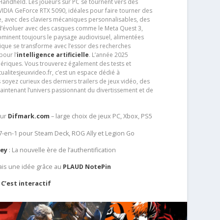
andheld. Les joueurs sur PC se tournent vers des
IDIA GeForce RTX 5090, idéales pour faire tourner des
e, avec des claviers mécaniques personnalisables, des
e d’évoluer avec des casques comme le Meta Quest 3,
dominent toujours le paysage audiovisuel, alimentées
que se transforme avec l’essor des recherches
our l’
intelligence artificielle
. L’année 2025
ériques. Vous trouverez également des tests et
tualitesjeuxvideo.fr, c’est un espace dédié à
soyez curieux des derniers trailers de jeux vidéo, des
aintenant l’univers passionnant du divertissement et de
sur
Difmark.com
– large choix de jeux PC, Xbox, PS5
 7-en-1 pour Steam Deck, ROG Ally et Legion Go
Key
: La nouvelle ère de l’authentification
ais une idée grâce au
PLAUD NotePin
C’est interactif