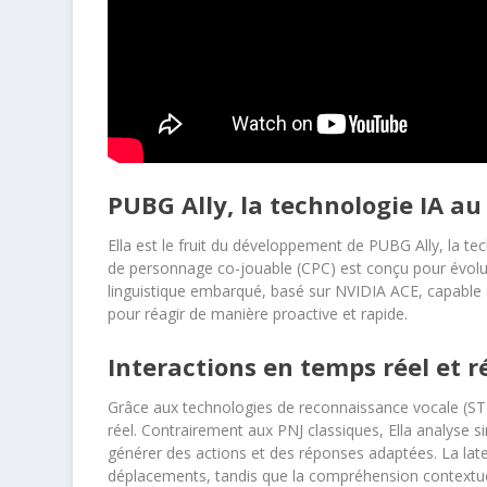
PUBG Ally, la technologie IA 
Ella est le fruit du développement de PUBG Ally, la te
de personnage co-jouable (CPC) est conçu pour évolu
linguistique embarqué, basé sur NVIDIA ACE, capable
pour réagir de manière proactive et rapide.
Interactions en temps réel et r
Grâce aux technologies de reconnaissance vocale (STT
réel. Contrairement aux PNJ classiques, Ella analyse s
générer des actions et des réponses adaptées. La lat
déplacements, tandis que la compréhension contextuel