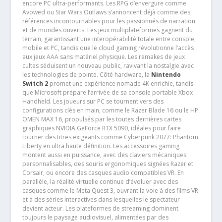
encore PC ultra-performants. Les RPG d’envergure comme
Avowed ou Star Wars Outlaws s’annoncent déjà comme des
références incontournables pour les passionnés de narration
et de mondes ouverts. Les jeux multiplateformes gagnent du
terrain, garantissant une interopérabilité totale entre console,
mobile et PC, tandis que le cloud gaming révolutionne l’accès
aux jeux AAA sans matériel physique. Les remakes de jeux
cultes séduisent un nouveau public, ravivant la nostalgie avec
les technologies de pointe. Côté hardware, la
Nintendo
Switch 2
promet une expérience nomade 4K enrichie, tandis
que Microsoft prépare l’arrivée de sa console portable Xbox
Handheld. Les joueurs sur PC se tournent vers des
configurations clés en main, comme le Razer Blade 16 ou le HP
OMEN MAX 16, propulsés par les toutes dernières cartes
graphiques NVIDIA GeForce RTX 5090, idéales pour faire
tourner des titres exigeants comme Cyberpunk 2077: Phantom
Liberty en ultra haute définition. Les accessoires gaming
montent aussi en puissance, avec des claviers mécaniques
personnalisables, des souris ergonomiques signées Razer et
Corsair, ou encore des casques audio compatibles VR. En
parallèle, la réalité virtuelle continue d’évoluer avec des
casques comme le Meta Quest 3, ouvrant la voie à des films VR
et à des séries interactives dans lesquelles le spectateur
devient acteur. Les plateformes de streaming dominent
toujours le paysage audiovisuel, alimentées par des