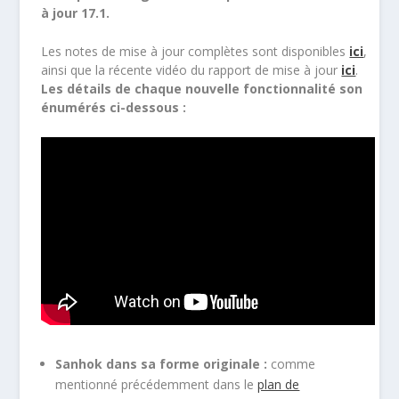
à jour 17.1.
Les notes de mise à jour complètes sont disponibles
ici
,
ainsi que la récente vidéo du rapport de mise à jour
ici
.
Les détails de chaque nouvelle fonctionnalité son
énumérés ci-dessous :
Sanhok dans sa forme originale :
comme
mentionné précédemment dans le
plan de