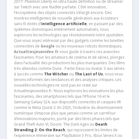
2077: Phantom Liberty
en ultra haute définition ou de streamer
sur Twitch avec une fluidité parfaite. Côté innovation,
l’écosystème des objets connectés s’élargit encore. Des
montres intelligentes de nouvelle génération aux écouteurs
sans fil dotés d’
intelligence artificielle
, en passant par des
systèmes domotiques entièrement automatisés, nous
explorons les technologies qui révolutionnent notre quotidien.
Que vous soyez intéressé par des gadgets comme les lunettes
connectées de
Google
ou les nouveaux robots domestiques,
Actualitesjeuxvideo.fr
vous guide à travers ces avancées
fascinantes. Pour les amateurs de cinéma et de séries, plongez
dans l’actualité des productions les plus marquantes. Des films
très attendus comme Dune : Partie Deux ou Avatar 3 aux séries
à succès comme
The Witcher
ou
The Last of Us
, nous vous
tenons informés des tendances et des analyses critiques .Les
nouvelles technologies ne sont pas en reste sur
Actualitesjeuxvideo.fr. Nous explorons les innovations les plus
fascinantes, des smartphones tels que l’iPhone 16 et le
Samsung Galaxy S24, aux dispositifs connectés et casques VR
comme le Meta Quest 3. En 2025, l’industrie du divertissement
numérique s’impose plus que jamais comme un carrefour
d’innovations majeures, porté par des titres phares tels que
Grand Theft Auto VI, Doom: The Dark Ages ou
Death
Stranding 2: On the Beach
, qui repoussent les limites de
l’expérience immersive sur PlayStation 5 Pro, Xbox Series X ou