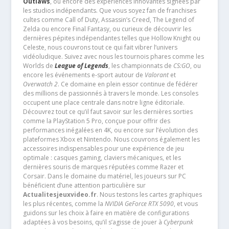
Outlaws
, ou encore des expériences innovantes signées par
les studios indépendants. Que vous soyez fan de franchises
cultes comme Call of Duty, Assassin’s Creed, The Legend of
Zelda ou encore Final Fantasy, ou curieux de découvrir les
dernières pépites indépendantes telles que Hollow Knight ou
Celeste, nous couvrons tout ce qui fait vibrer l’univers
vidéoludique. Suivez avec nous les tournois phares comme les
Worlds de
League of Legends
, les championnats de
CS:GO
, ou
encore les événements e-sport autour de
Valorant
et
Overwatch 2
. Ce domaine en plein essor continue de fédérer
des millions de passionnés à travers le monde. Les consoles
occupent une place centrale dans notre ligne éditoriale.
Découvrez tout ce qu’il faut savoir sur les dernières sorties
comme la PlayStation 5 Pro, conçue pour offrir des
performances inégalées en 4K, ou encore sur l’évolution des
plateformes Xbox et Nintendo. Nous couvrons également les
accessoires indispensables pour une expérience de jeu
optimale : casques gaming, claviers mécaniques, et les
dernières souris de marques réputées comme Razer et
Corsair. Dans le domaine du matériel, les joueurs sur PC
bénéficient d’une attention particulière sur
Actualitesjeuxvideo.fr
. Nous testons les cartes graphiques
les plus récentes, comme la
NVIDIA GeForce RTX 5090
, et vous
guidons sur les choix à faire en matière de configurations
adaptées à vos besoins, qu’il s’agisse de jouer à
Cyberpunk