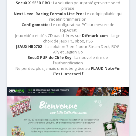
SecuX X-SEED PRO
: La solution pour protéger votre seed
phrase
Next Level Racing Formula Lite Pro
: Le cockpit pliable qui
redéfinit l’immersion
Configomatic
: Le configurateur PC sur mesure de
TopAchat
Jeux vidéo et clés CD pas chères sur
Difmark.com
– large
choix de jeux PC, Xbox, PS5
JSAUX HB0702
– La solution 7-en-1 pour Steam Deck, ROG
Ally et Legion Go
SecuX PUFido Clife Key
: La nouvelle ère de
l’authentification
Ne perdez plus jamais une idée grâce au
PLAUD NotePin
C’est interactif