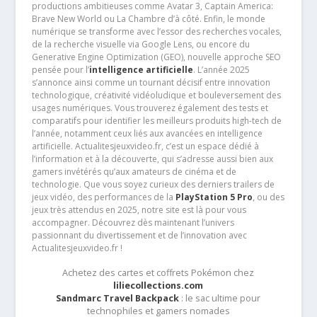
productions ambitieuses comme Avatar 3, Captain America:
Brave New World ou La Chambre d’à côté. Enfin, le monde
numérique se transforme avec l’essor des recherches vocales,
de la recherche visuelle via Google Lens, ou encore du
Generative Engine Optimization (GEO), nouvelle approche SEO
pensée pour l’
intelligence artificielle
. L’année 2025
s’annonce ainsi comme un tournant décisif entre innovation
technologique, créativité vidéoludique et bouleversement des
usages numériques. Vous trouverez également des tests et
comparatifs pour identifier les meilleurs produits high-tech de
l’année, notamment ceux liés aux avancées en intelligence
artificielle. Actualitesjeuxvideo.fr, c’est un espace dédié à
l’information et à la découverte, qui s’adresse aussi bien aux
gamers invétérés qu’aux amateurs de cinéma et de
technologie. Que vous soyez curieux des derniers trailers de
jeux vidéo, des performances de la
PlayStation 5 Pro
, ou des
jeux très attendus en 2025, notre site est là pour vous
accompagner. Découvrez dès maintenant l’univers
passionnant du divertissement et de l’innovation avec
Actualitesjeuxvideo.fr !
Achetez des cartes et coffrets Pokémon chez
liliecollections.com
Sandmarc Travel Backpack
: le sac ultime pour
technophiles et gamers nomades