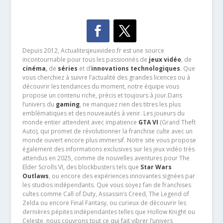
Depuis 2012, Actualitesjeuxvideo.fr est une source
incontournable pour tous les passionnés de
jeux vidéo
, de
cinéma
,
de
séries
et d’
innovations technologiques
. Que
vous cherchiez à suivre l’actualité des grandes licences ou à
découvrir les tendances du moment, notre équipe vous
propose un contenu riche, précis et toujours à jour.Dans
l’univers du
gaming
, ne manquez rien des titres les plus
emblématiques et des nouveautés à venir. Les joueurs du
monde entier attendent avec impatience
GTA VI
(Grand Theft
Auto), qui promet de révolutionner la franchise culte avec un
monde ouvert encore plus immersif. Notre site vous propose
également des informations exclusives sur les jeux vidéo très
attendus en 2025, comme de nouvelles aventures pour The
Elder Scrolls VI, des blockbusters tels que
Star Wars
Outlaws
, ou encore des expériences innovantes signées par
les studios indépendants. Que vous soyez fan de franchises
cultes comme Call of Duty, Assassin’s Creed, The Legend of
Zelda ou encore Final Fantasy, ou curieux de découvrir les
dernières pépites indépendantes telles que Hollow Knight ou
Celeste, nous couvrons tout ce qui fait vibrer l’univers