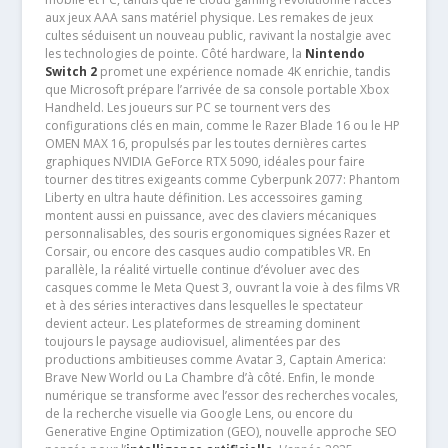
aux jeux AAA sans matériel physique. Les remakes de jeux
cultes séduisent un nouveau public, ravivant la nostalgie avec
les technologies de pointe. Côté hardware, la
Nintendo
Switch 2
promet une expérience nomade 4K enrichie, tandis
que Microsoft prépare l’arrivée de sa console portable Xbox
Handheld. Les joueurs sur PC se tournent vers des
configurations clés en main, comme le Razer Blade 16 ou le HP
OMEN MAX 16, propulsés par les toutes dernières cartes
graphiques NVIDIA GeForce RTX 5090, idéales pour faire
tourner des titres exigeants comme Cyberpunk 2077: Phantom
Liberty en ultra haute définition. Les accessoires gaming
montent aussi en puissance, avec des claviers mécaniques
personnalisables, des souris ergonomiques signées Razer et
Corsair, ou encore des casques audio compatibles VR. En
parallèle, la réalité virtuelle continue d’évoluer avec des
casques comme le Meta Quest 3, ouvrant la voie à des films VR
et à des séries interactives dans lesquelles le spectateur
devient acteur. Les plateformes de streaming dominent
toujours le paysage audiovisuel, alimentées par des
productions ambitieuses comme Avatar 3, Captain America:
Brave New World ou La Chambre d’à côté. Enfin, le monde
numérique se transforme avec l’essor des recherches vocales,
de la recherche visuelle via Google Lens, ou encore du
Generative Engine Optimization (GEO), nouvelle approche SEO