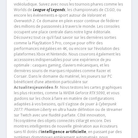
vidéoludique. Suivez avec nous les tournois phares comme les
Worlds de
League of Legends
, les championnats de
CS:GO
, ou
encore les événements e-sport autour de
Valorant
et
Overwatch 2
. Ce domaine en plein essor continue de fédérer
des millions de passionnés à travers le monde. Les consoles
occupent une place centrale dans notre ligne éditoriale.
Découvrez tout ce qu’il faut savoir sur les dernières sorties
comme la PlayStation 5 Pro, conçue pour offrir des
performances inégalées en 4K, ou encore sur l’évolution des
plateformes Xbox et Nintendo. Nous couvrons également les
accessoires indispensables pour une expérience de jeu
optimale : casques gaming, claviers mécaniques, et les
dernières souris de marques réputées comme Razer et
Corsair. Dans le domaine du matériel, les joueurs sur PC
bénéficient d’une attention particulière sur
Actualitesjeuxvideo.fr
. Nous testons les cartes graphiques
les plus récentes, comme la
NVIDIA GeForce RTX 5090
, et vous
guidons sur les choix à faire en matière de configurations
adaptées à vos besoins, qu’il s’agisse de jouer à
Cyberpunk
2077: Phantom Liberty
en ultra haute définition ou de streamer
sur Twitch avec une fluidité parfaite. Côté innovation,
l’écosystème des objets connectés s’élargit encore. Des
montres intelligentes de nouvelle génération aux écouteurs
sans fil dotés d’
intelligence artificielle
, en passant par des
systèmes domotiques entièrement automatisés, nous