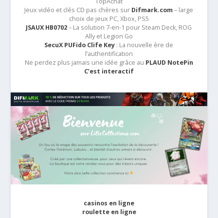
TopAchat
Jeux vidéo et clés CD pas chères sur
Difmark.com
– large
choix de jeux PC, Xbox, PS5
JSAUX HB0702
– La solution 7-en-1 pour Steam Deck, ROG
Ally et Legion Go
SecuX PUFido Clife Key
: La nouvelle ère de
l’authentification
Ne perdez plus jamais une idée grâce au
PLAUD NotePin
C’est interactif
casinos en ligne
roulette en ligne