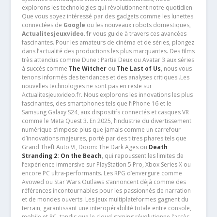
explorons les technologies qui révolutionnent notre quotidien.
Que vous soyez intéressé par des gadgets comme les lunettes
connectées de
Google
ou les nouveaux robots domestiques,
Actualitesjeuxvideo.fr
vous guide à travers ces avancées
fascinantes. Pour les amateurs de cinéma et de séries, plongez
dans l’actualité des productions les plus marquantes. Des films
très attendus comme Dune : Partie Deux ou Avatar 3 aux séries
à succès comme
The Witcher
ou
The Last of Us
, nous vous
tenons informés des tendances et des analyses critiques .Les
nouvelles technologies ne sont pas en reste sur
Actualitesjeuxvideo.fr. Nous explorons les innovations les plus
fascinantes, des smartphones tels que l’iPhone 16 et le
Samsung Galaxy S24, aux dispositifs connectés et casques VR
comme le Meta Quest 3. En 2025, l’industrie du divertissement
numérique s’impose plus que jamais comme un carrefour
d’innovations majeures, porté par des titres phares tels que
Grand Theft Auto VI, Doom: The Dark Ages ou
Death
Stranding 2: On the Beach
, qui repoussent les limites de
l’expérience immersive sur PlayStation 5 Pro, Xbox Series X ou
encore PC ultra-performants. Les RPG d’envergure comme
Avowed ou Star Wars Outlaws s’annoncent déjà comme des
références incontournables pour les passionnés de narration
et de mondes ouverts. Les jeux multiplateformes gagnent du
terrain, garantissant une interopérabilité totale entre console,
mobile et PC, tandis que le cloud gaming révolutionne l’accès