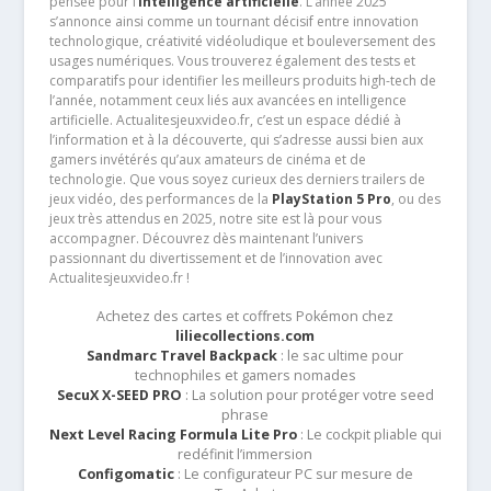
pensée pour l’
intelligence artificielle
. L’année 2025
s’annonce ainsi comme un tournant décisif entre innovation
technologique, créativité vidéoludique et bouleversement des
usages numériques. Vous trouverez également des tests et
comparatifs pour identifier les meilleurs produits high-tech de
l’année, notamment ceux liés aux avancées en intelligence
artificielle. Actualitesjeuxvideo.fr, c’est un espace dédié à
l’information et à la découverte, qui s’adresse aussi bien aux
gamers invétérés qu’aux amateurs de cinéma et de
technologie. Que vous soyez curieux des derniers trailers de
jeux vidéo, des performances de la
PlayStation 5 Pro
, ou des
jeux très attendus en 2025, notre site est là pour vous
accompagner. Découvrez dès maintenant l’univers
passionnant du divertissement et de l’innovation avec
Actualitesjeuxvideo.fr !
Achetez des cartes et coffrets Pokémon chez
liliecollections.com
Sandmarc Travel Backpack
: le sac ultime pour
technophiles et gamers nomades
SecuX X-SEED PRO
: La solution pour protéger votre seed
phrase
Next Level Racing Formula Lite Pro
: Le cockpit pliable qui
redéfinit l’immersion
Configomatic
: Le configurateur PC sur mesure de