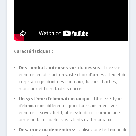
Caractéristiques
:
Des combats intenses vus du dessus
: Tuez vos
ennemis en utilisant un vaste choix d’armes à feu et de
corps à corps dont des couteaux, bâtons, haches,
marteaux et bien d’autres encore.
Un système d’élimination unique
: Utilisez 3 types
d’éliminations différentes pour tuer sans merci vos
ennemis : soyez furtif, utilisez le décor comme une
arme ou faites parler vos talents d’art martiaux.
Désarmez ou démembrez
: Utilisez une technique de