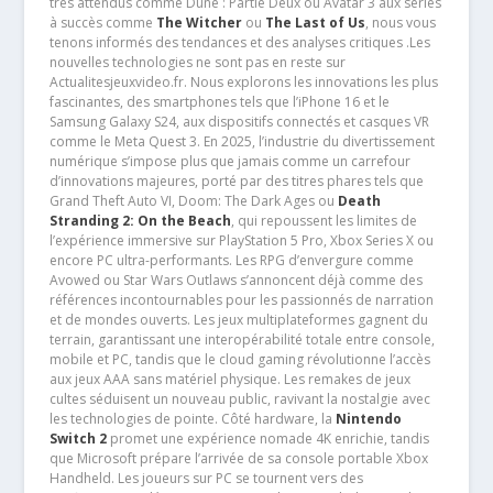
très attendus comme Dune : Partie Deux ou Avatar 3 aux séries
à succès comme
The Witcher
ou
The Last of Us
, nous vous
tenons informés des tendances et des analyses critiques .Les
nouvelles technologies ne sont pas en reste sur
Actualitesjeuxvideo.fr. Nous explorons les innovations les plus
fascinantes, des smartphones tels que l’iPhone 16 et le
Samsung Galaxy S24, aux dispositifs connectés et casques VR
comme le Meta Quest 3. En 2025, l’industrie du divertissement
numérique s’impose plus que jamais comme un carrefour
d’innovations majeures, porté par des titres phares tels que
Grand Theft Auto VI, Doom: The Dark Ages ou
Death
Stranding 2: On the Beach
, qui repoussent les limites de
l’expérience immersive sur PlayStation 5 Pro, Xbox Series X ou
encore PC ultra-performants. Les RPG d’envergure comme
Avowed ou Star Wars Outlaws s’annoncent déjà comme des
références incontournables pour les passionnés de narration
et de mondes ouverts. Les jeux multiplateformes gagnent du
terrain, garantissant une interopérabilité totale entre console,
mobile et PC, tandis que le cloud gaming révolutionne l’accès
aux jeux AAA sans matériel physique. Les remakes de jeux
cultes séduisent un nouveau public, ravivant la nostalgie avec
les technologies de pointe. Côté hardware, la
Nintendo
Switch 2
promet une expérience nomade 4K enrichie, tandis
que Microsoft prépare l’arrivée de sa console portable Xbox
Handheld. Les joueurs sur PC se tournent vers des