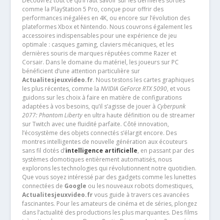
Découvrez tout ce qu’il faut savoir sur les dernières sorties
comme la PlayStation 5 Pro, conçue pour offrir des
performances inégalées en 4K, ou encore sur l’évolution des
plateformes Xbox et Nintendo. Nous couvrons également les
accessoires indispensables pour une expérience de jeu
optimale : casques gaming, claviers mécaniques, et les
dernières souris de marques réputées comme Razer et
Corsair. Dans le domaine du matériel, les joueurs sur PC
bénéficient d’une attention particulière sur
Actualitesjeuxvideo.fr
. Nous testons les cartes graphiques
les plus récentes, comme la
NVIDIA GeForce RTX 5090
, et vous
guidons sur les choix à faire en matière de configurations
adaptées à vos besoins, qu’il s’agisse de jouer à
Cyberpunk
2077: Phantom Liberty
en ultra haute définition ou de streamer
sur Twitch avec une fluidité parfaite. Côté innovation,
l’écosystème des objets connectés s’élargit encore. Des
montres intelligentes de nouvelle génération aux écouteurs
sans fil dotés d’
intelligence artificielle
, en passant par des
systèmes domotiques entièrement automatisés, nous
explorons les technologies qui révolutionnent notre quotidien.
Que vous soyez intéressé par des gadgets comme les lunettes
connectées de
Google
ou les nouveaux robots domestiques,
Actualitesjeuxvideo.fr
vous guide à travers ces avancées
fascinantes. Pour les amateurs de cinéma et de séries, plongez
dans l’actualité des productions les plus marquantes. Des films