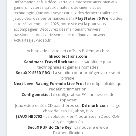
l’information et à la découverte, qui s’adresse aussi bien aux
gamers invétérés qu’aux amateurs de cinéma et de
technologie. Que vous soyez curieux des derniers trailers de
jeux vidéo, des performances de la
PlayStation 5 Pro
, ou des
jeux très attendus en 2025, notre site est là pour vous
accompagner. Découvrez dès maintenant l’univers
passionnant du divertissement et de l’innovation avec
Actualitesjeuxvideo.fr !
Achetez des cartes et coffrets Pokémon chez
liliecollections.com
Sandmarc Travel Backpack
: le sac ultime pour
technophiles et gamers nomades
SecuX X-SEED PRO
: La solution pour protéger votre seed
phrase
Next Level Racing Formula Lite Pro
: Le cockpit pliable qui
redéfinit l’immersion
Configomatic
: Le configurateur PC sur mesure de
TopAchat
Jeux vidéo et clés CD pas chères sur
Difmark.com
– large
choix de jeux PC, Xbox, PS5
JSAUX HB0702
– La solution 7-en-1 pour Steam Deck, ROG
Ally et Legion Go
SecuX PUFido Clife Key
: La nouvelle ère de
l’authentification