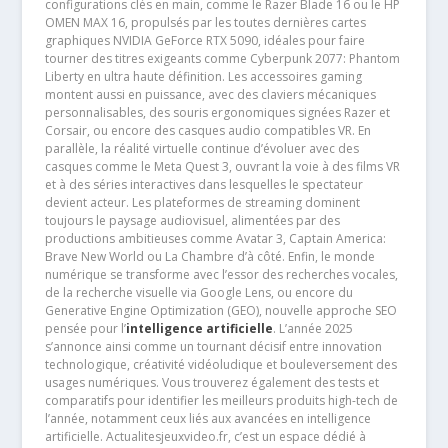
configurations clés en main, comme le Razer Blade 16 ou le HP
OMEN MAX 16, propulsés par les toutes dernières cartes
graphiques NVIDIA GeForce RTX 5090, idéales pour faire
tourner des titres exigeants comme Cyberpunk 2077: Phantom
Liberty en ultra haute définition. Les accessoires gaming
montent aussi en puissance, avec des claviers mécaniques
personnalisables, des souris ergonomiques signées Razer et
Corsair, ou encore des casques audio compatibles VR. En
parallèle, la réalité virtuelle continue d’évoluer avec des
casques comme le Meta Quest 3, ouvrant la voie à des films VR
et à des séries interactives dans lesquelles le spectateur
devient acteur. Les plateformes de streaming dominent
toujours le paysage audiovisuel, alimentées par des
productions ambitieuses comme Avatar 3, Captain America:
Brave New World ou La Chambre d’à côté. Enfin, le monde
numérique se transforme avec l’essor des recherches vocales,
de la recherche visuelle via Google Lens, ou encore du
Generative Engine Optimization (GEO), nouvelle approche SEO
pensée pour l’
intelligence artificielle
. L’année 2025
s’annonce ainsi comme un tournant décisif entre innovation
technologique, créativité vidéoludique et bouleversement des
usages numériques. Vous trouverez également des tests et
comparatifs pour identifier les meilleurs produits high-tech de
l’année, notamment ceux liés aux avancées en intelligence
artificielle. Actualitesjeuxvideo.fr, c’est un espace dédié à