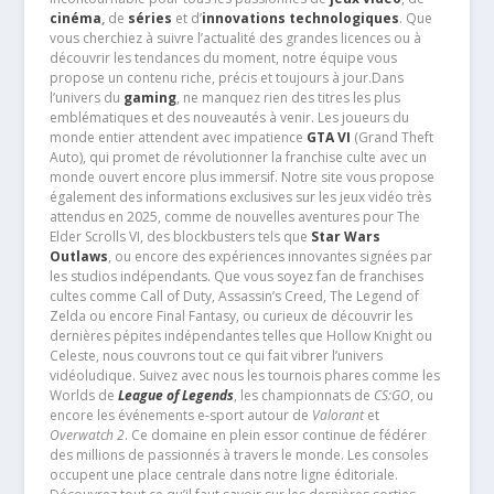
cinéma
,
de
séries
et d’
innovations technologiques
. Que
vous cherchiez à suivre l’actualité des grandes licences ou à
découvrir les tendances du moment, notre équipe vous
propose un contenu riche, précis et toujours à jour.Dans
l’univers du
gaming
, ne manquez rien des titres les plus
emblématiques et des nouveautés à venir. Les joueurs du
monde entier attendent avec impatience
GTA VI
(Grand Theft
Auto), qui promet de révolutionner la franchise culte avec un
monde ouvert encore plus immersif. Notre site vous propose
également des informations exclusives sur les jeux vidéo très
attendus en 2025, comme de nouvelles aventures pour The
Elder Scrolls VI, des blockbusters tels que
Star Wars
Outlaws
, ou encore des expériences innovantes signées par
les studios indépendants. Que vous soyez fan de franchises
cultes comme Call of Duty, Assassin’s Creed, The Legend of
Zelda ou encore Final Fantasy, ou curieux de découvrir les
dernières pépites indépendantes telles que Hollow Knight ou
Celeste, nous couvrons tout ce qui fait vibrer l’univers
vidéoludique. Suivez avec nous les tournois phares comme les
Worlds de
League of Legends
, les championnats de
CS:GO
, ou
encore les événements e-sport autour de
Valorant
et
Overwatch 2
. Ce domaine en plein essor continue de fédérer
des millions de passionnés à travers le monde. Les consoles
occupent une place centrale dans notre ligne éditoriale.