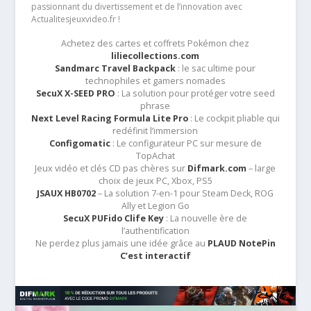
passionnant du divertissement et de l’innovation avec
Actualitesjeuxvideo.fr !
Achetez des cartes et coffrets Pokémon chez
liliecollections.com
Sandmarc Travel Backpack
: le sac ultime pour
technophiles et gamers nomades
SecuX X-SEED PRO
: La solution pour protéger votre seed
phrase
Next Level Racing Formula Lite Pro
: Le cockpit pliable qui
redéfinit l’immersion
Configomatic
: Le configurateur PC sur mesure de
TopAchat
Jeux vidéo et clés CD pas chères sur
Difmark.com
– large
choix de jeux PC, Xbox, PS5
JSAUX HB0702
– La solution 7-en-1 pour Steam Deck, ROG
Ally et Legion Go
SecuX PUFido Clife Key
: La nouvelle ère de
l’authentification
Ne perdez plus jamais une idée grâce au
PLAUD NotePin
C’est interactif