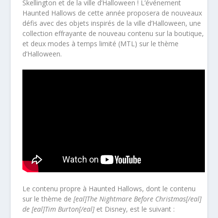
Skellington et de la ville d’Halloween ! L’événement
Haunted Hallows de cette année proposera de nouveaux
défis avec des objets inspirés de la ville d’Halloween, une
collection effrayante de nouveau contenu sur la boutique,
et deux modes à temps limité (MTL) sur le thème
d’Halloween.
Le contenu propre à Haunted Hallows, dont le contenu
sur le thème de
[eal]The Nightmare Before Christmas[/eal]
de [eal]Tim Burton[/eal]
et Disney, est le suivant :