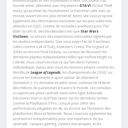
emblématiques et des nouveautés à venir. Les joueurs du
monde entier attendent avec impatience
GTA VI
(Grand Theft
Auto), qui promet de révolutionner la franchise culte avec un
monde ouvert encore plus immersif. Notre site vous propose
également des informations exclusives sur les jeux vidéo très
attendus en 2025, comme de nouvelles aventures pour The
Elder Scrolls VI, des blockbusters tels que
Star Wars
Outlaws
, ou encore des expériences innovantes signées par
les studios indépendants. Que vous soyez fan de franchises
cultes comme Call of Duty, Assassin’s Creed, The Legend of
Zelda ou encore Final Fantasy, ou curieux de découvrir les
dernières pépites indépendantes telles que Hollow Knight ou
Celeste, nous couvrons tout ce qui fait vibrer l’univers
vidéoludique. Suivez avec nous les tournois phares comme les
Worlds de
League of Legends
, les championnats de
CS:GO
, ou
encore les événements e-sport autour de
Valorant
et
Overwatch 2
. Ce domaine en plein essor continue de fédérer
des millions de passionnés à travers le monde. Les consoles
occupent une place centrale dans notre ligne éditoriale.
Découvrez tout ce qu’il faut savoir sur les dernières sorties
comme la PlayStation 5 Pro, conçue pour offrir des
performances inégalées en 4K, ou encore sur l’évolution des
plateformes Xbox et Nintendo. Nous couvrons également les
accessoires indispensables pour une expérience de jeu
optimale : casques gaming, claviers mécaniques, et les