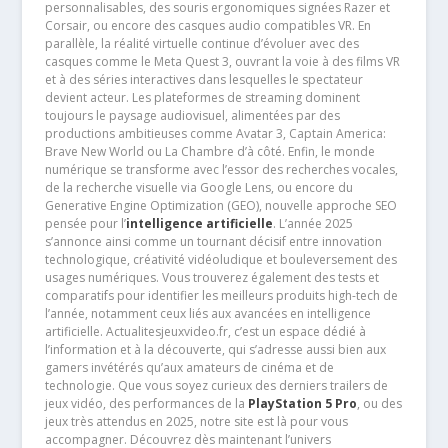
personnalisables, des souris ergonomiques signées Razer et
Corsair, ou encore des casques audio compatibles VR. En
parallèle, la réalité virtuelle continue d’évoluer avec des
casques comme le Meta Quest 3, ouvrant la voie à des films VR
et à des séries interactives dans lesquelles le spectateur
devient acteur. Les plateformes de streaming dominent
toujours le paysage audiovisuel, alimentées par des
productions ambitieuses comme Avatar 3, Captain America:
Brave New World ou La Chambre d’à côté. Enfin, le monde
numérique se transforme avec l’essor des recherches vocales,
de la recherche visuelle via Google Lens, ou encore du
Generative Engine Optimization (GEO), nouvelle approche SEO
pensée pour l’
intelligence artificielle
. L’année 2025
s’annonce ainsi comme un tournant décisif entre innovation
technologique, créativité vidéoludique et bouleversement des
usages numériques. Vous trouverez également des tests et
comparatifs pour identifier les meilleurs produits high-tech de
l’année, notamment ceux liés aux avancées en intelligence
artificielle. Actualitesjeuxvideo.fr, c’est un espace dédié à
l’information et à la découverte, qui s’adresse aussi bien aux
gamers invétérés qu’aux amateurs de cinéma et de
technologie. Que vous soyez curieux des derniers trailers de
jeux vidéo, des performances de la
PlayStation 5 Pro
, ou des
jeux très attendus en 2025, notre site est là pour vous
accompagner. Découvrez dès maintenant l’univers