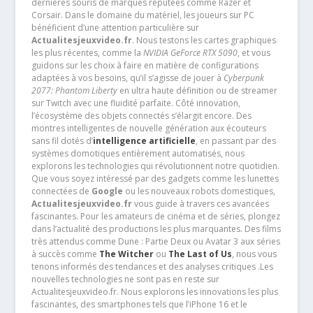
dernières souris de marques réputées comme Razer et
Corsair. Dans le domaine du matériel, les joueurs sur PC
bénéficient d’une attention particulière sur
Actualitesjeuxvideo.fr
. Nous testons les cartes graphiques
les plus récentes, comme la
NVIDIA GeForce RTX 5090
, et vous
guidons sur les choix à faire en matière de configurations
adaptées à vos besoins, qu’il s’agisse de jouer à
Cyberpunk
2077: Phantom Liberty
en ultra haute définition ou de streamer
sur Twitch avec une fluidité parfaite. Côté innovation,
l’écosystème des objets connectés s’élargit encore. Des
montres intelligentes de nouvelle génération aux écouteurs
sans fil dotés d’
intelligence artificielle
, en passant par des
systèmes domotiques entièrement automatisés, nous
explorons les technologies qui révolutionnent notre quotidien.
Que vous soyez intéressé par des gadgets comme les lunettes
connectées de
Google
ou les nouveaux robots domestiques,
Actualitesjeuxvideo.fr
vous guide à travers ces avancées
fascinantes. Pour les amateurs de cinéma et de séries, plongez
dans l’actualité des productions les plus marquantes. Des films
très attendus comme Dune : Partie Deux ou Avatar 3 aux séries
à succès comme
The Witcher
ou
The Last of Us
, nous vous
tenons informés des tendances et des analyses critiques .Les
nouvelles technologies ne sont pas en reste sur
Actualitesjeuxvideo.fr. Nous explorons les innovations les plus
fascinantes, des smartphones tels que l’iPhone 16 et le