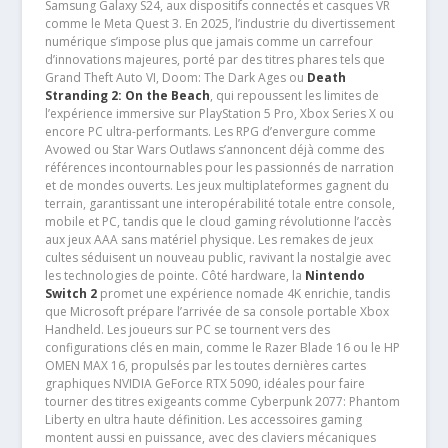
Samsung Galaxy S24, aux dispositifs connectés et casques VR
comme le Meta Quest 3. En 2025, l’industrie du divertissement
numérique s’impose plus que jamais comme un carrefour
d’innovations majeures, porté par des titres phares tels que
Grand Theft Auto VI, Doom: The Dark Ages ou
Death
Stranding 2: On the Beach
, qui repoussent les limites de
l’expérience immersive sur PlayStation 5 Pro, Xbox Series X ou
encore PC ultra-performants. Les RPG d’envergure comme
Avowed ou Star Wars Outlaws s’annoncent déjà comme des
références incontournables pour les passionnés de narration
et de mondes ouverts. Les jeux multiplateformes gagnent du
terrain, garantissant une interopérabilité totale entre console,
mobile et PC, tandis que le cloud gaming révolutionne l’accès
aux jeux AAA sans matériel physique. Les remakes de jeux
cultes séduisent un nouveau public, ravivant la nostalgie avec
les technologies de pointe. Côté hardware, la
Nintendo
Switch 2
promet une expérience nomade 4K enrichie, tandis
que Microsoft prépare l’arrivée de sa console portable Xbox
Handheld. Les joueurs sur PC se tournent vers des
configurations clés en main, comme le Razer Blade 16 ou le HP
OMEN MAX 16, propulsés par les toutes dernières cartes
graphiques NVIDIA GeForce RTX 5090, idéales pour faire
tourner des titres exigeants comme Cyberpunk 2077: Phantom
Liberty en ultra haute définition. Les accessoires gaming
montent aussi en puissance, avec des claviers mécaniques