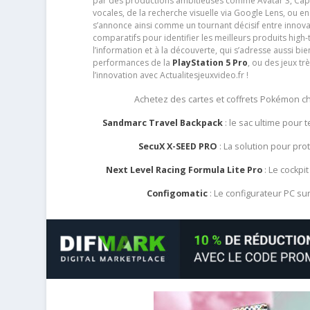
par des productions ambitieuses comme Avatar 3, Capt
vocales, de la recherche visuelle via Google Lens, ou 
s’annonce ainsi comme un tournant décisif entre innov
comparatifs pour identifier les meilleurs produits high-t
l’information et à la découverte, qui s’adresse aussi b
performances de la
PlayStation 5 Pro
, ou des jeux t
l’innovation avec Actualitesjeuxvideo.fr !
Achetez des cartes et coffrets Pokémon 
Sandmarc Travel Backpack
: le sac ultime pour
SecuX X-SEED PRO
: La solution pour pr
Next Level Racing Formula Lite Pro
: Le cockpit
Configomatic
: Le configurateur PC s