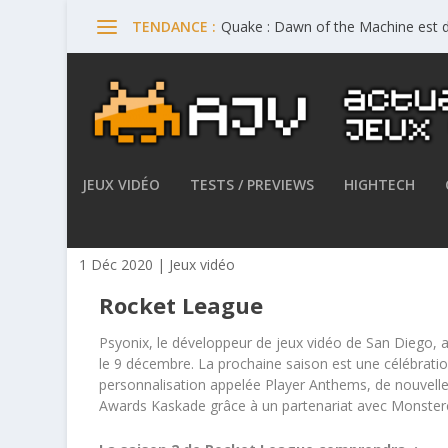
Quake : Dawn of the Machine est d
TENDANCE :
JEUX VIDÉO
TESTS / PREVIEWS
HIGHTECH
Rocket League – La saison 2 
1 Déc 2020
|
Jeux vidéo
Rocket League
Psyonix, le développeur de jeux vidéo de San Diego,
le 9 décembre. La prochaine saison est une célébratio
personnalisation appelée Player Anthems, de nouvel
Awards Kaskade grâce à un partenariat avec Monsterc