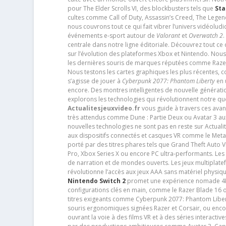
pour The Elder Scrolls VI, des blockbusters tels que
Sta
cultes comme Call of Duty, Assassin’s Creed, The Legen
nous couvrons tout ce qui fait vibrer l’univers vidéol
événements e-sport autour de
Valorant
et
Overwatch 2
.
centrale dans notre ligne éditoriale. Découvrez tout ce
sur l’évolution des plateformes Xbox et Nintendo. Nou
les dernières souris de marques réputées comme Razer e
Nous testons les cartes graphiques les plus récentes,
s’agisse de jouer à
Cyberpunk 2077: Phantom Liberty
en u
encore. Des montres intelligentes de nouvelle génératio
explorons les technologies qui révolutionnent notre q
Actualitesjeuxvideo.fr
vous guide à travers ces avan
très attendus comme Dune : Partie Deux ou Avatar 3 a
nouvelles technologies ne sont pas en reste sur Actuali
aux dispositifs connectés et casques VR comme le Meta
porté par des titres phares tels que Grand Theft Auto
Pro, Xbox Series X ou encore PC ultra-performants. L
de narration et de mondes ouverts. Les jeux multiplatef
révolutionne l’accès aux jeux AAA sans matériel physiqu
Nintendo Switch 2
promet une expérience nomade 4K e
configurations clés en main, comme le Razer Blade 16 
titres exigeants comme Cyberpunk 2077: Phantom Libert
souris ergonomiques signées Razer et Corsair, ou encor
ouvrant la voie à des films VR et à des séries interact