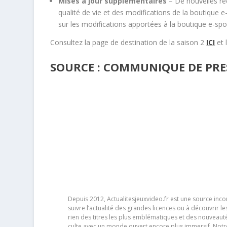
Mises à jour supplémentaires
– De nouvelles ré
qualité de vie et des modifications de la boutique e
sur les modifications apportées à la boutique e-spo
Consultez la page de destination de la saison 2
ICI
et 
SOURCE : COMMUNIQUE DE PRE
Depuis 2012, Actualitesjeuxvideo.fr est une source in
suivre l’actualité des grandes licences ou à découvrir 
rien des titres les plus emblématiques et des nouveaut
culte avec un monde ouvert encore plus immersif. Notr