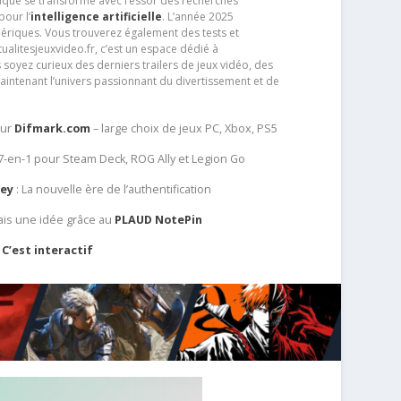
que se transforme avec l’essor des recherches
our l’
intelligence artificielle
. L’année 2025
ériques. Vous trouverez également des tests et
tualitesjeuxvideo.fr, c’est un espace dédié à
soyez curieux des derniers trailers de jeux vidéo, des
aintenant l’univers passionnant du divertissement et de
sur
Difmark.com
– large choix de jeux PC, Xbox, PS5
 7-en-1 pour Steam Deck, ROG Ally et Legion Go
Key
: La nouvelle ère de l’authentification
ais une idée grâce au
PLAUD NotePin
C’est interactif