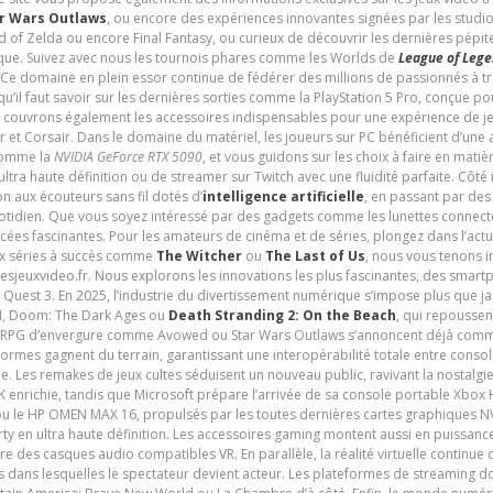
r Wars Outlaws
, ou encore des expériences innovantes signées par les studi
d of Zelda ou encore Final Fantasy, ou curieux de découvrir les dernières pépit
udique. Suivez avec nous les tournois phares comme les Worlds de
League of Leg
 Ce domaine en plein essor continue de fédérer des millions de passionnés à 
 qu’il faut savoir sur les dernières sorties comme la PlayStation 5 Pro, conçue 
s couvrons également les accessoires indispensables pour une expérience de je
t Corsair. Dans le domaine du matériel, les joueurs sur PC bénéficient d’une a
 comme la
NVIDIA GeForce RTX 5090
, et vous guidons sur les choix à faire en mati
ltra haute définition ou de streamer sur Twitch avec une fluidité parfaite. Côté
n aux écouteurs sans fil dotés d’
intelligence artificielle
, en passant par de
uotidien. Que vous soyez intéressé par des gadgets comme les lunettes connec
cées fascinantes. Pour les amateurs de cinéma et de séries, plongez dans l’actu
ux séries à succès comme
The Witcher
ou
The Last of Us
, nous vous tenons i
tesjeuxvideo.fr. Nous explorons les innovations les plus fascinantes, des smart
 Quest 3. En 2025, l’industrie du divertissement numérique s’impose plus que 
 VI, Doom: The Dark Ages ou
Death Stranding 2: On the Beach
, qui repoussen
es RPG d’envergure comme Avowed ou Star Wars Outlaws s’annoncent déjà comm
ormes gagnent du terrain, garantissant une interopérabilité totale entre consol
e. Les remakes de jeux cultes séduisent un nouveau public, ravivant la nostalgi
nrichie, tandis que Microsoft prépare l’arrivée de sa console portable Xbox H
ou le HP OMEN MAX 16, propulsés par les toutes dernières cartes graphiques NV
y en ultra haute définition. Les accessoires gaming montent aussi en puissanc
e des casques audio compatibles VR. En parallèle, la réalité virtuelle continu
ives dans lesquelles le spectateur devient acteur. Les plateformes de streaming 