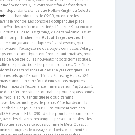
os indépendants. Que vous soyez fan de franchises
es indépendantes telles que Hollow Knight ou Celeste,
ends
, les championnats de
CS:GO
, ou encore les
travers le monde. Les consoles occupent une place
pour offrir des performances inégalées en 4K, ou encore
u optimale : casques gaming, claviers mécaniques, et
ttention particulière sur
Actualitesjeuxvideo.fr
.
ère de configurations adaptées à vos besoins, qu’il
 innovation, l’écosystème des objets connectés s’élargit
s systèmes domotiques entièrement automatisés, nous
tées de
Google
ou les nouveaux robots domestiques,
alité des productions les plus marquantes. Des films
nformés des tendances et des analyses critiques .Les
phones tels que l’iPhone 16 et le Samsung Galaxy S24,
jamais comme un carrefour d’innovations majeures,
t les limites de l’expérience immersive sur PlayStation 5
e des références incontournables pour les passionnés
e, mobile et PC, tandis que le cloud gaming
e avec les technologies de pointe. Côté hardware, la
andheld. Les joueurs sur PC se tournent vers des
IDIA GeForce RTX 5090, idéales pour faire tourner des
e, avec des claviers mécaniques personnalisables, des
e d’évoluer avec des casques comme le Meta Quest 3,
dominent toujours le paysage audiovisuel, alimentées