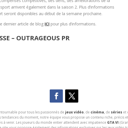
compenses compétitives, des défis, des améliorations de la
-sport arrivent également dans la saison 2. Plus d’informations
rt seront disponibles au début de la semaine prochaine.
le dernier article de blog
ICI
pour plus d’informations.
SSE – OUTRAGEOUS PR
contournable pour tous les passionnés de
jeux vidéo
, de
cinéma
,
de
séries
et 
les tendances du moment, notre équipe vous propose un contenu riche, précis et
és à venir. Les joueurs du monde entier attendent avec impatience
GTA VI
(Gran
e site vous propose également des informations exclusives sur les jeux vidéo 