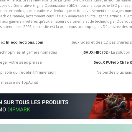
ain America: Brave New World ou La Chambre d’à côté. Enfin, le monde numéri
encore du Generative Engine Optimization (GEO), nouvelle approche SEO pensée p
ation technologique, créativité vidéoludique et bouleversement des usages num
ech de l’année, notamment ceux liés aux avancées en intelligence artificielle. Ac
ien aux gamers invétérés qu’aux amateurs de cinéma et de technologie. Que vous 
rès attendus en 2025, notre site est là pour vous accompagner. Découvrez dès m
chez
liliecollections.com
Jeux vidéo et clés CD pas chères 
 technophiles et gamers nomades
JSAUX HB0702
– La solution
otéger votre seed phrase
SecuX PUFido Clife 
 pliable qui redéfinit l’immersion
Ne perdez plus jam
ur mesure de TopAchat