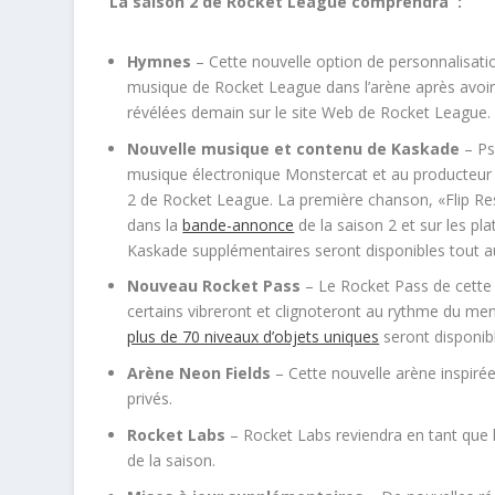
La saison 2 de Rocket League comprendra :
Hymnes
– Cette nouvelle option de personnalisati
musique de Rocket League dans l’arène après avoir
révélées demain sur le site Web de Rocket League.
Nouvelle musique et contenu de Kaskade
– Ps
musique électronique Monstercat et au producteu
2 de Rocket League. La première chanson, «Flip Res
dans la
bande-annonce
de la saison 2 et sur les pl
Kaskade supplémentaires seront disponibles tout au
Nouveau Rocket Pass
– Le Rocket Pass de cette
certains vibreront et clignoteront au rythme du me
plus de 70 niveaux d’objets uniques
seront disponib
Arène Neon Fields
– Cette nouvelle arène inspirée
privés.
Rocket Labs
– Rocket Labs reviendra en tant que 
de la saison.