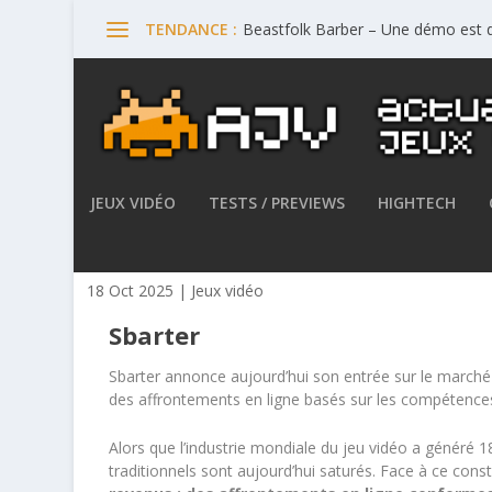
Beastfolk Barber – Une démo est d
TENDANCE :
JEUX VIDÉO
TESTS / PREVIEWS
HIGHTECH
Sbarter veut révolutionner l
18 Oct 2025
|
Jeux vidéo
Sbarter
Sbarter annonce aujourd’hui son entrée sur le marché
des affrontements en ligne basés sur les compétence
Alors que l’industrie mondiale du jeu vidéo a généré 1
traditionnels sont aujourd’hui saturés. Face à ce cons