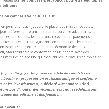
, basés sur les compétences, conçus pour être équitables
s éditeurs.
nsion compétitive pour les jeux
déo en permettant aux joueurs de placer des mises modestes,
eux préférés, entre amis, en famille ou entre adversaires. Les
mances des joueurs, les gagnants recevant des paiements
 blockchain. Les éditeurs agissent comme des oracles neutres,
mmissions sans perturber le jeu ni l’économie des jeux.
tif, Sbarter intègre la conformité dès le départ, avec des
es mesures de sécurité qui bloquent les utilisateurs de moins de
s façons d’engager les joueurs au-delà des modèles de
ce besoin en proposant un protocole ludique et conforme,
s et les investisseurs
», a déclaré
Alessandro Fried,
tons pas d’ajouter des récompenses : nous redéfinissons
ctueux des éditeurs et des joueurs.
»
pour évoluer