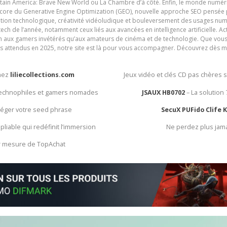
ain America: Brave New World ou La Chambre d’à côté. Enfin, le monde numéri
encore du Generative Engine Optimization (GEO), nouvelle approche SEO pensée p
ation technologique, créativité vidéoludique et bouleversement des usages num
ech de l’année, notamment ceux liés aux avancées en intelligence artificielle. Ac
ien aux gamers invétérés qu’aux amateurs de cinéma et de technologie. Que vous 
rès attendus en 2025, notre site est là pour vous accompagner. Découvrez dès m
chez
liliecollections.com
Jeux vidéo et clés CD pas chères 
 technophiles et gamers nomades
JSAUX HB0702
– La solution
otéger votre seed phrase
SecuX PUFido Clife 
 pliable qui redéfinit l’immersion
Ne perdez plus jam
ur mesure de TopAchat