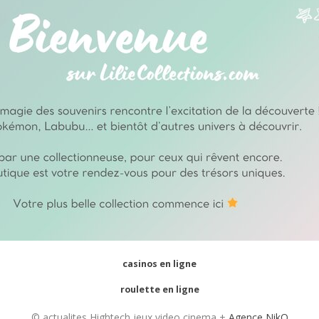
casinos en ligne
roulette en ligne
© actualites Hightech jeux video cinema +
Agence NikO