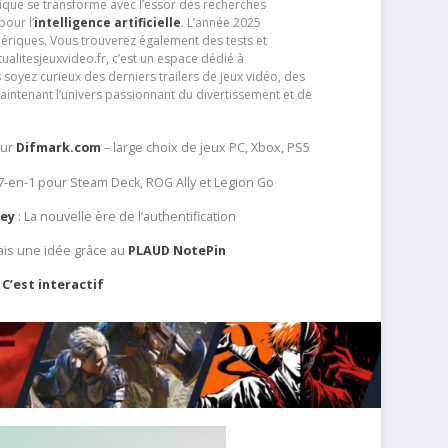
que se transforme avec l’essor des recherches
our l’
intelligence artificielle
. L’année 2025
ériques. Vous trouverez également des tests et
tualitesjeuxvideo.fr, c’est un espace dédié à
soyez curieux des derniers trailers de jeux vidéo, des
aintenant l’univers passionnant du divertissement et de
sur
Difmark.com
– large choix de jeux PC, Xbox, PS5
 7-en-1 pour Steam Deck, ROG Ally et Legion Go
Key
: La nouvelle ère de l’authentification
ais une idée grâce au
PLAUD NotePin
C’est interactif