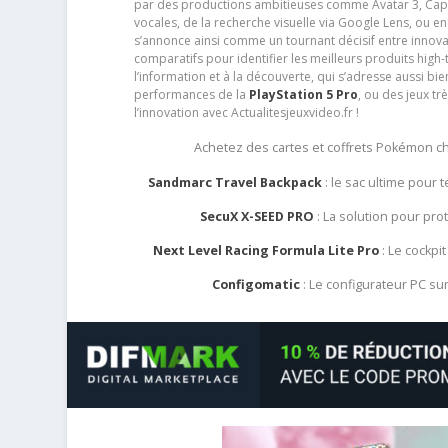
par des productions ambitieuses comme Avatar 3, Capt
vocales, de la recherche visuelle via Google Lens, ou 
s’annonce ainsi comme un tournant décisif entre innov
comparatifs pour identifier les meilleurs produits high-t
l’information et à la découverte, qui s’adresse aussi b
performances de la
PlayStation 5 Pro
, ou des jeux t
l’innovation avec Actualitesjeuxvideo.fr !
Achetez des cartes et coffrets Pokémon 
Sandmarc Travel Backpack
: le sac ultime pour
SecuX X-SEED PRO
: La solution pour pr
Next Level Racing Formula Lite Pro
: Le cockpit
Configomatic
: Le configurateur PC s