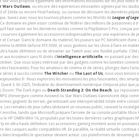
e site vous propose également des informations exclusives sur les jeux vidéo 
r Wars Outlaws
, ou encore des expériences innovantes signées par les studi
d of Zelda ou encore Final Fantasy, ou curieux de découvrir les dernières pépit
udique. Suivez avec nous les tournois phares comme les Worlds de
League of Leg
 Ce domaine en plein essor continue de fédérer des millions de passionnés à 
 qu’il faut savoir sur les dernières sorties comme la PlayStation 5 Pro, conçue 
s couvrons également les accessoires indispensables pour une expérience de je
t Corsair. Dans le domaine du matériel, les joueurs sur PC bénéficient d’une a
 comme la
NVIDIA GeForce RTX 5090
, et vous guidons sur les choix à faire en mati
ltra haute définition ou de streamer sur Twitch avec une fluidité parfaite. Côté
n aux écouteurs sans fil dotés d’
intelligence artificielle
, en passant par de
uotidien. Que vous soyez intéressé par des gadgets comme les lunettes connec
cées fascinantes. Pour les amateurs de cinéma et de séries, plongez dans l’actu
ux séries à succès comme
The Witcher
ou
The Last of Us
, nous vous tenons i
tesjeuxvideo.fr. Nous explorons les innovations les plus fascinantes, des smart
 Quest 3. En 2025, l’industrie du divertissement numérique s’impose plus que 
 VI, Doom: The Dark Ages ou
Death Stranding 2: On the Beach
, qui repoussen
es RPG d’envergure comme Avowed ou Star Wars Outlaws s’annoncent déjà comm
ormes gagnent du terrain, garantissant une interopérabilité totale entre consol
e. Les remakes de jeux cultes séduisent un nouveau public, ravivant la nostalgi
nrichie, tandis que Microsoft prépare l’arrivée de sa console portable Xbox H
ou le HP OMEN MAX 16, propulsés par les toutes dernières cartes graphiques NV
y en ultra haute définition. Les accessoires gaming montent aussi en puissanc
e des casques audio compatibles VR. En parallèle, la réalité virtuelle continu
ives dans lesquelles le spectateur devient acteur. Les plateformes de streaming 