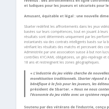
revenus : des affrontements en ligne conformes
et ludiques pour les joueurs et sécurisés pour le
Amusant, équitable et légal : une nouvelle dime
Sbarter redéfinit les affrontements dans les jeux vi
basées sur leurs compétences, tout en jouant à leurs j
résultats sont déterminés uniquement par les perfor
instantanés via des contrats intelligents basés sur la
vérifiant les résultats des matchs et percevant des co
Administrée par une association suisse à but non lucra
contrôles KYC/AML obligatoires, un géo-repérage et d
18 ans et restreignent les zones géographiques.
«
L’industrie du jeu vidéo cherche de nouvelle
monétisation traditionnels. Sbarter répond à 
bénéfique à la fois pour les joueurs, les éditeur
président de Sbarter
. «
Nous ne nous conten
l’économie du jeu vidéo avec un système respe
Soutenu par des vétérans de l’industrie, conçu 