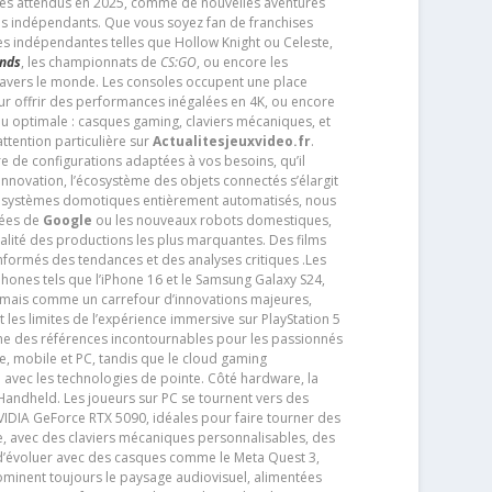
très attendus en 2025, comme de nouvelles aventures
os indépendants. Que vous soyez fan de franchises
es indépendantes telles que Hollow Knight ou Celeste,
ends
, les championnats de
CS:GO
, ou encore les
travers le monde. Les consoles occupent une place
pour offrir des performances inégalées en 4K, ou encore
u optimale : casques gaming, claviers mécaniques, et
ttention particulière sur
Actualitesjeuxvideo.fr
.
ère de configurations adaptées à vos besoins, qu’il
 innovation, l’écosystème des objets connectés s’élargit
s systèmes domotiques entièrement automatisés, nous
tées de
Google
ou les nouveaux robots domestiques,
alité des productions les plus marquantes. Des films
nformés des tendances et des analyses critiques .Les
phones tels que l’iPhone 16 et le Samsung Galaxy S24,
jamais comme un carrefour d’innovations majeures,
t les limites de l’expérience immersive sur PlayStation 5
e des références incontournables pour les passionnés
e, mobile et PC, tandis que le cloud gaming
e avec les technologies de pointe. Côté hardware, la
andheld. Les joueurs sur PC se tournent vers des
IDIA GeForce RTX 5090, idéales pour faire tourner des
e, avec des claviers mécaniques personnalisables, des
e d’évoluer avec des casques comme le Meta Quest 3,
dominent toujours le paysage audiovisuel, alimentées