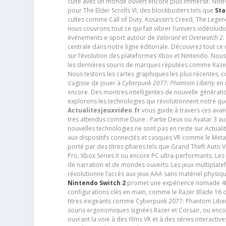
culte avec un monde ouvert encore plus immersif. Notr
pour The Elder Scrolls VI, des blockbusters tels que
Sta
cultes comme Call of Duty, Assassin’s Creed, The Legen
nous couvrons tout ce qui fait vibrer l’univers vidéol
événements e-sport autour de
Valorant
et
Overwatch 2
.
centrale dans notre ligne éditoriale. Découvrez tout ce
sur l’évolution des plateformes Xbox et Nintendo. Nou
les dernières souris de marques réputées comme Razer e
Nous testons les cartes graphiques les plus récentes,
s’agisse de jouer à
Cyberpunk 2077: Phantom Liberty
en u
encore. Des montres intelligentes de nouvelle génératio
explorons les technologies qui révolutionnent notre q
Actualitesjeuxvideo.fr
vous guide à travers ces avan
très attendus comme Dune : Partie Deux ou Avatar 3 a
nouvelles technologies ne sont pas en reste sur Actuali
aux dispositifs connectés et casques VR comme le Meta
porté par des titres phares tels que Grand Theft Auto
Pro, Xbox Series X ou encore PC ultra-performants. L
de narration et de mondes ouverts. Les jeux multiplatef
révolutionne l’accès aux jeux AAA sans matériel physiqu
Nintendo Switch 2
promet une expérience nomade 4K e
configurations clés en main, comme le Razer Blade 16 
titres exigeants comme Cyberpunk 2077: Phantom Libert
souris ergonomiques signées Razer et Corsair, ou encor
ouvrant la voie à des films VR et à des séries interact