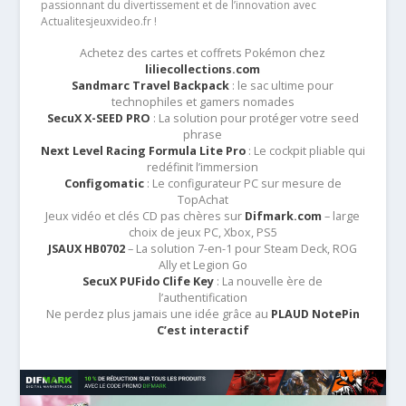
passionnant du divertissement et de l’innovation avec
Actualitesjeuxvideo.fr !
Achetez des cartes et coffrets Pokémon chez
liliecollections.com
Sandmarc Travel Backpack
: le sac ultime pour
technophiles et gamers nomades
SecuX X-SEED PRO
: La solution pour protéger votre seed
phrase
Next Level Racing Formula Lite Pro
: Le cockpit pliable qui
redéfinit l’immersion
Configomatic
: Le configurateur PC sur mesure de
TopAchat
Jeux vidéo et clés CD pas chères sur
Difmark.com
– large
choix de jeux PC, Xbox, PS5
JSAUX HB0702
– La solution 7-en-1 pour Steam Deck, ROG
Ally et Legion Go
SecuX PUFido Clife Key
: La nouvelle ère de
l’authentification
Ne perdez plus jamais une idée grâce au
PLAUD NotePin
C’est interactif