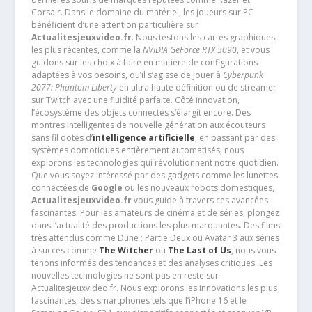
Corsair. Dans le domaine du matériel, les joueurs sur PC
bénéficient d’une attention particulière sur
Actualitesjeuxvideo.fr
. Nous testons les cartes graphiques
les plus récentes, comme la
NVIDIA GeForce RTX 5090
, et vous
guidons sur les choix à faire en matière de configurations
adaptées à vos besoins, qu’il s’agisse de jouer à
Cyberpunk
2077: Phantom Liberty
en ultra haute définition ou de streamer
sur Twitch avec une fluidité parfaite. Côté innovation,
l’écosystème des objets connectés s’élargit encore. Des
montres intelligentes de nouvelle génération aux écouteurs
sans fil dotés d’
intelligence artificielle
, en passant par des
systèmes domotiques entièrement automatisés, nous
explorons les technologies qui révolutionnent notre quotidien.
Que vous soyez intéressé par des gadgets comme les lunettes
connectées de
Google
ou les nouveaux robots domestiques,
Actualitesjeuxvideo.fr
vous guide à travers ces avancées
fascinantes. Pour les amateurs de cinéma et de séries, plongez
dans l’actualité des productions les plus marquantes. Des films
très attendus comme Dune : Partie Deux ou Avatar 3 aux séries
à succès comme
The Witcher
ou
The Last of Us
, nous vous
tenons informés des tendances et des analyses critiques .Les
nouvelles technologies ne sont pas en reste sur
Actualitesjeuxvideo.fr. Nous explorons les innovations les plus
fascinantes, des smartphones tels que l’iPhone 16 et le