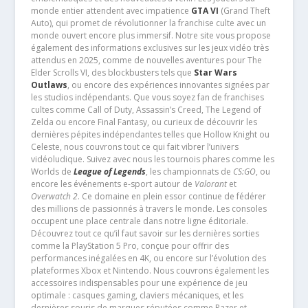
monde entier attendent avec impatience
GTA VI
(Grand Theft
Auto), qui promet de révolutionner la franchise culte avec un
monde ouvert encore plus immersif. Notre site vous propose
également des informations exclusives sur les jeux vidéo très
attendus en 2025, comme de nouvelles aventures pour The
Elder Scrolls VI, des blockbusters tels que
Star Wars
Outlaws
, ou encore des expériences innovantes signées par
les studios indépendants. Que vous soyez fan de franchises
cultes comme Call of Duty, Assassin’s Creed, The Legend of
Zelda ou encore Final Fantasy, ou curieux de découvrir les
dernières pépites indépendantes telles que Hollow Knight ou
Celeste, nous couvrons tout ce qui fait vibrer l’univers
vidéoludique. Suivez avec nous les tournois phares comme les
Worlds de
League of Legends
, les championnats de
CS:GO
, ou
encore les événements e-sport autour de
Valorant
et
Overwatch 2
. Ce domaine en plein essor continue de fédérer
des millions de passionnés à travers le monde. Les consoles
occupent une place centrale dans notre ligne éditoriale.
Découvrez tout ce qu’il faut savoir sur les dernières sorties
comme la PlayStation 5 Pro, conçue pour offrir des
performances inégalées en 4K, ou encore sur l’évolution des
plateformes Xbox et Nintendo. Nous couvrons également les
accessoires indispensables pour une expérience de jeu
optimale : casques gaming, claviers mécaniques, et les
dernières souris de marques réputées comme Razer et