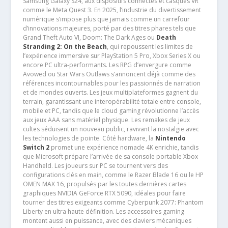
Samsung Galaxy S24, aux dispositifs connectés et casques VR
comme le Meta Quest 3. En 2025, l’industrie du divertissement
numérique s’impose plus que jamais comme un carrefour
d’innovations majeures, porté par des titres phares tels que
Grand Theft Auto VI, Doom: The Dark Ages ou
Death
Stranding 2: On the Beach
, qui repoussent les limites de
l’expérience immersive sur PlayStation 5 Pro, Xbox Series X ou
encore PC ultra-performants. Les RPG d’envergure comme
Avowed ou Star Wars Outlaws s’annoncent déjà comme des
références incontournables pour les passionnés de narration
et de mondes ouverts. Les jeux multiplateformes gagnent du
terrain, garantissant une interopérabilité totale entre console,
mobile et PC, tandis que le cloud gaming révolutionne l’accès
aux jeux AAA sans matériel physique. Les remakes de jeux
cultes séduisent un nouveau public, ravivant la nostalgie avec
les technologies de pointe. Côté hardware, la
Nintendo
Switch 2
promet une expérience nomade 4K enrichie, tandis
que Microsoft prépare l’arrivée de sa console portable Xbox
Handheld. Les joueurs sur PC se tournent vers des
configurations clés en main, comme le Razer Blade 16 ou le HP
OMEN MAX 16, propulsés par les toutes dernières cartes
graphiques NVIDIA GeForce RTX 5090, idéales pour faire
tourner des titres exigeants comme Cyberpunk 2077: Phantom
Liberty en ultra haute définition. Les accessoires gaming
montent aussi en puissance, avec des claviers mécaniques