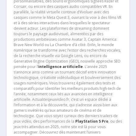
personnalisables, des souris ergonomiques signées Razer et
Corsair, ou encore des casques audio compatibles VR. En
parallèle, la réalité virtuelle continue d’évoluer avec des
casques comme le Meta Quest 3, ouvrant la voie à des films VR
et à des séries interactives dans lesquelles le spectateur
devient acteur. Les plateformes de streaming dominent
toujours le paysage audiovisuel, alimentées par des
productions ambitieuses comme Avatar 3, Captain America:
Brave New World ou La Chambre d’à côté. Enfin, le monde
numérique se transforme avec l’essor des recherches vocales,
de la recherche visuelle via Google Lens, ou encore du
Generative Engine Optimization (GEO), nouvelle approche SEO
pensée pour l’
intelligence artificielle
. L’année 2025
s’annonce ainsi comme un tournant décisif entre innovation
technologique, créativité vidéoludique et bouleversement des
usages numériques. Vous trouverez également des tests et
comparatifs pour identifier les meilleurs produits high-tech de
l’année, notamment ceux liés aux avancées en intelligence
artificielle. Actualitesjeuxvideo.fr, c’est un espace dédié à
l’information et à la découverte, qui s’adresse aussi bien aux
gamers invétérés qu’aux amateurs de cinéma et de
technologie. Que vous soyez curieux des derniers trailers de
jeux vidéo, des performances de la
PlayStation 5 Pro
, ou des
jeux très attendus en 2025, notre site est là pour vous
accompagner. Découvrez dès maintenant l’univers