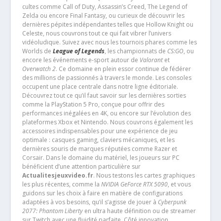
cultes comme Call of Duty, Assassin’s Creed, The Legend of
Zelda ou encore Final Fantasy, ou curieux de découvrir les
dernières pépites indépendantes telles que Hollow Knight ou
Celeste, nous couvrons tout ce qui fait vibrer l’univers
vidéoludique. Suivez avec nous les tournois phares comme les
Worlds de
League of Legends
, les championnats de
CS:GO
, ou
encore les événements e-sport autour de
Valorant
et
Overwatch 2
. Ce domaine en plein essor continue de fédérer
des millions de passionnés à travers le monde. Les consoles
occupent une place centrale dans notre ligne éditoriale.
Découvrez tout ce qu’il faut savoir sur les dernières sorties
comme la PlayStation 5 Pro, conçue pour offrir des
performances inégalées en 4K, ou encore sur l’évolution des
plateformes Xbox et Nintendo. Nous couvrons également les
accessoires indispensables pour une expérience de jeu
optimale : casques gaming, claviers mécaniques, et les
dernières souris de marques réputées comme Razer et
Corsair. Dans le domaine du matériel, les joueurs sur PC
bénéficient d’une attention particulière sur
Actualitesjeuxvideo.fr
. Nous testons les cartes graphiques
les plus récentes, comme la
NVIDIA GeForce RTX 5090
, et vous
guidons sur les choix à faire en matière de configurations
adaptées à vos besoins, qu’il s’agisse de jouer à
Cyberpunk
2077: Phantom Liberty
en ultra haute définition ou de streamer
sur Twitch avec une fluidité parfaite. Côté innovation,