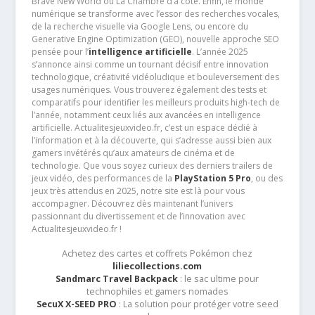
Brave New World ou La Chambre d’à côté. Enfin, le monde
numérique se transforme avec l’essor des recherches vocales,
de la recherche visuelle via Google Lens, ou encore du
Generative Engine Optimization (GEO), nouvelle approche SEO
pensée pour l’
intelligence artificielle
. L’année 2025
s’annonce ainsi comme un tournant décisif entre innovation
technologique, créativité vidéoludique et bouleversement des
usages numériques. Vous trouverez également des tests et
comparatifs pour identifier les meilleurs produits high-tech de
l’année, notamment ceux liés aux avancées en intelligence
artificielle. Actualitesjeuxvideo.fr, c’est un espace dédié à
l’information et à la découverte, qui s’adresse aussi bien aux
gamers invétérés qu’aux amateurs de cinéma et de
technologie. Que vous soyez curieux des derniers trailers de
jeux vidéo, des performances de la
PlayStation 5 Pro
, ou des
jeux très attendus en 2025, notre site est là pour vous
accompagner. Découvrez dès maintenant l’univers
passionnant du divertissement et de l’innovation avec
Actualitesjeuxvideo.fr !
Achetez des cartes et coffrets Pokémon chez
liliecollections.com
Sandmarc Travel Backpack
: le sac ultime pour
technophiles et gamers nomades
SecuX X-SEED PRO
: La solution pour protéger votre seed