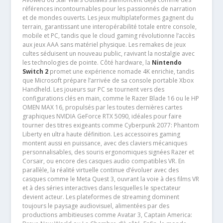
références incontournables pour les passionnés de narration
et de mondes ouverts. Les jeux multiplateformes gagnent du
terrain, garantissant une interopérabilité totale entre console,
mobile et PC, tandis que le cloud gaming révolutionne l’accès
aux jeux AAA sans matériel physique. Les remakes de jeux
cultes séduisent un nouveau public, ravivant la nostalgie avec
les technologies de pointe. Côté hardware, la
Nintendo
Switch 2
promet une expérience nomade 4K enrichie, tandis
que Microsoft prépare l’arrivée de sa console portable Xbox
Handheld. Les joueurs sur PC se tournent vers des
configurations clés en main, comme le Razer Blade 16 ou le HP
OMEN MAX 16, propulsés par les toutes dernières cartes
graphiques NVIDIA GeForce RTX 5090, idéales pour faire
tourner des titres exigeants comme Cyberpunk 2077: Phantom
Liberty en ultra haute définition. Les accessoires gaming
montent aussi en puissance, avec des claviers mécaniques
personnalisables, des souris ergonomiques signées Razer et
Corsair, ou encore des casques audio compatibles VR. En
parallèle, la réalité virtuelle continue d’évoluer avec des
casques comme le Meta Quest 3, ouvrant la voie à des films VR
et à des séries interactives dans lesquelles le spectateur
devient acteur. Les plateformes de streaming dominent
toujours le paysage audiovisuel, alimentées par des
productions ambitieuses comme Avatar 3, Captain America: