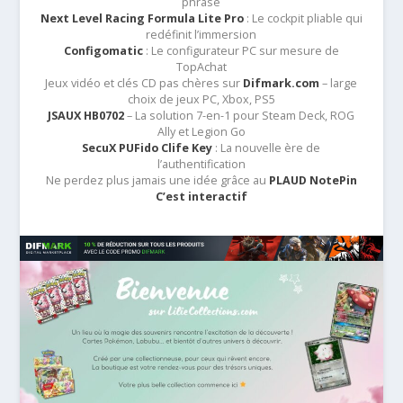
phrase
Next Level Racing Formula Lite Pro
: Le cockpit pliable qui
redéfinit l’immersion
Configomatic
: Le configurateur PC sur mesure de
TopAchat
Jeux vidéo et clés CD pas chères sur
Difmark.com
– large
choix de jeux PC, Xbox, PS5
JSAUX HB0702
– La solution 7-en-1 pour Steam Deck, ROG
Ally et Legion Go
SecuX PUFido Clife Key
: La nouvelle ère de
l’authentification
Ne perdez plus jamais une idée grâce au
PLAUD NotePin
C’est interactif