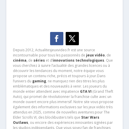
Depuis 2012, Actualitesjeuxvideo.fr est une source
incontournable pour tous les passionnés de
jeux vidéo
, de
cinéma
,
de
séries
et d’
innovations technologiques
. Que
vous cherchiez à suivre l’actualité des grandes licences ou à
découvrir les tendances du moment, notre équipe vous
propose un contenu riche, précis et toujours à jour.Dans
l’univers du
gaming
, ne manquez rien des titres les plus
emblématiques et des nouveautés à venir. Les joueurs du
monde entier attendent avec impatience
GTA VI
(Grand Theft
Auto), qui promet de révolutionner la franchise culte avec un
monde ouvert encore plus immersif. Notre site vous propose
également des informations exclusives sur les jeux vidéo très
attendus en 2025, comme de nouvelles aventures pour The
Elder Scrolls VI, des blockbusters tels que
Star Wars
Outlaws
, ou encore des expériences innovantes signées par
les studios indépendants. Que vous soyez fan de franchises