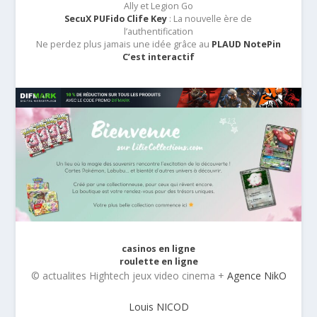
Ally et Legion Go
SecuX PUFido Clife Key
: La nouvelle ère de
l’authentification
Ne perdez plus jamais une idée grâce au
PLAUD NotePin
C’est interactif
casinos en ligne
roulette en ligne
© actualites Hightech jeux video cinema +
Agence NikO
Louis NICOD