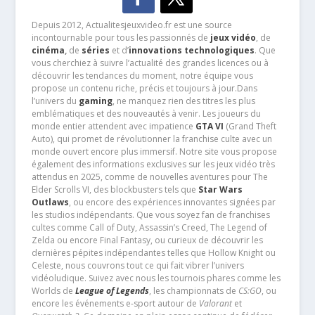
Depuis 2012, Actualitesjeuxvideo.fr est une source
incontournable pour tous les passionnés de
jeux vidéo
, de
cinéma
,
de
séries
et d’
innovations technologiques
. Que
vous cherchiez à suivre l’actualité des grandes licences ou à
découvrir les tendances du moment, notre équipe vous
propose un contenu riche, précis et toujours à jour.Dans
l’univers du
gaming
, ne manquez rien des titres les plus
emblématiques et des nouveautés à venir. Les joueurs du
monde entier attendent avec impatience
GTA VI
(Grand Theft
Auto), qui promet de révolutionner la franchise culte avec un
monde ouvert encore plus immersif. Notre site vous propose
également des informations exclusives sur les jeux vidéo très
attendus en 2025, comme de nouvelles aventures pour The
Elder Scrolls VI, des blockbusters tels que
Star Wars
Outlaws
, ou encore des expériences innovantes signées par
les studios indépendants. Que vous soyez fan de franchises
cultes comme Call of Duty, Assassin’s Creed, The Legend of
Zelda ou encore Final Fantasy, ou curieux de découvrir les
dernières pépites indépendantes telles que Hollow Knight ou
Celeste, nous couvrons tout ce qui fait vibrer l’univers
vidéoludique. Suivez avec nous les tournois phares comme les
Worlds de
League of Legends
, les championnats de
CS:GO
, ou
encore les événements e-sport autour de
Valorant
et