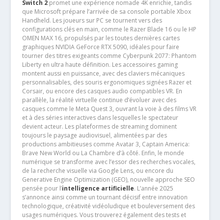
Switch 2
promet une expérience nomade 4K enrichie, tandis
que Microsoft prépare l’arrivée de sa console portable Xbox
Handheld. Les joueurs sur PC se tournent vers des
configurations clés en main, comme le Razer Blade 16 ou le HP
OMEN MAX 16, propulsés par les toutes dernières cartes
graphiques NVIDIA GeForce RTX 5090, idéales pour faire
tourner des titres exigeants comme Cyberpunk 2077: Phantom
Liberty en ultra haute définition. Les accessoires gaming
montent aussi en puissance, avec des claviers mécaniques
personnalisables, des souris ergonomiques signées Razer et
Corsair, ou encore des casques audio compatibles VR. En
parallèle, la réalité virtuelle continue d’évoluer avec des
casques comme le Meta Quest 3, ouvrant la voie à des films VR
et à des séries interactives dans lesquelles le spectateur
devient acteur. Les plateformes de streaming dominent
toujours le paysage audiovisuel, alimentées par des
productions ambitieuses comme Avatar 3, Captain America:
Brave New World ou La Chambre d’à côté. Enfin, le monde
numérique se transforme avec l’essor des recherches vocales,
de la recherche visuelle via Google Lens, ou encore du
Generative Engine Optimization (GEO), nouvelle approche SEO
pensée pour l’
intelligence artificielle
. L’année 2025
s’annonce ainsi comme un tournant décisif entre innovation
technologique, créativité vidéoludique et bouleversement des
usages numériques. Vous trouverez également des tests et