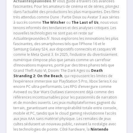
Actualitesjeuxvideo.fr
vous guide à travers ces avancées
fascinantes. Pour les amateurs de cinéma et de séries, plongez
dans l’actualité des productions les plus marquantes. Des films
très attendus comme Dune : Partie Deux ou Avatar 3 aux séries
à succès comme
The Witcher
ou
The Last of Us
, nous vous
tenons informés des tendances et des analyses critiques .Les
nouvelles technologies ne sont pas en reste sur
Actualitesjeuxvideo.fr. Nous explorons les innovations les plus
fascinantes, des smartphones tels que l’iPhone 16 et le
Samsung Galaxy S24, aux dispositifs connectés et casques VR
comme le Meta Quest 3. En 2025, l’industrie du divertissement
numérique s’impose plus que jamais comme un carrefour
d’innovations majeures, porté par des titres phares tels que
Grand Theft Auto VI, Doom: The Dark Ages ou
Death
Stranding 2: On the Beach
, qui repoussent les limites de
l’expérience immersive sur PlayStation 5 Pro, Xbox Series X ou
encore PC ultra-performants. Les RPG d’envergure comme
Avowed ou Star Wars Outlaws s’annoncent déjà comme des
références incontournables pour les passionnés de narration
et de mondes ouverts. Les jeux multiplateformes gagnent du
terrain, garantissant une interopérabilité totale entre console,
mobile et PC, tandis que le cloud gaming révolutionne l’accès
aux jeux AAA sans matériel physique. Les remakes de jeux
cultes séduisent un nouveau public, ravivant la nostalgie avec
les technologies de pointe. Côté hardware, la
Nintendo