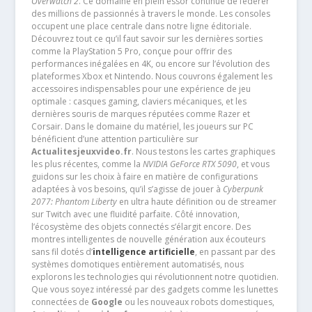
Overwatch 2
. Ce domaine en plein essor continue de fédérer
des millions de passionnés à travers le monde. Les consoles
occupent une place centrale dans notre ligne éditoriale.
Découvrez tout ce qu’il faut savoir sur les dernières sorties
comme la PlayStation 5 Pro, conçue pour offrir des
performances inégalées en 4K, ou encore sur l’évolution des
plateformes Xbox et Nintendo. Nous couvrons également les
accessoires indispensables pour une expérience de jeu
optimale : casques gaming, claviers mécaniques, et les
dernières souris de marques réputées comme Razer et
Corsair. Dans le domaine du matériel, les joueurs sur PC
bénéficient d’une attention particulière sur
Actualitesjeuxvideo.fr
. Nous testons les cartes graphiques
les plus récentes, comme la
NVIDIA GeForce RTX 5090
, et vous
guidons sur les choix à faire en matière de configurations
adaptées à vos besoins, qu’il s’agisse de jouer à
Cyberpunk
2077: Phantom Liberty
en ultra haute définition ou de streamer
sur Twitch avec une fluidité parfaite. Côté innovation,
l’écosystème des objets connectés s’élargit encore. Des
montres intelligentes de nouvelle génération aux écouteurs
sans fil dotés d’
intelligence artificielle
, en passant par des
systèmes domotiques entièrement automatisés, nous
explorons les technologies qui révolutionnent notre quotidien.
Que vous soyez intéressé par des gadgets comme les lunettes
connectées de
Google
ou les nouveaux robots domestiques,