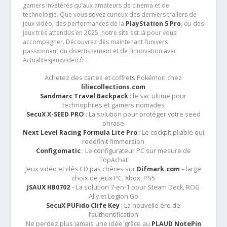
gamers invétérés qu’aux amateurs de cinéma et de
technologie. Que vous soyez curieux des derniers trailers de
jeux vidéo, des performances de la
PlayStation 5 Pro
, ou des
jeux très attendus en 2025, notre site est là pour vous
accompagner. Découvrez dès maintenant l’univers
passionnant du divertissement et de l’innovation avec
Actualitesjeuxvideo.fr !
Achetez des cartes et coffrets Pokémon chez
liliecollections.com
Sandmarc Travel Backpack
: le sac ultime pour
technophiles et gamers nomades
SecuX X-SEED PRO
: La solution pour protéger votre seed
phrase
Next Level Racing Formula Lite Pro
: Le cockpit pliable qui
redéfinit l’immersion
Configomatic
: Le configurateur PC sur mesure de
TopAchat
Jeux vidéo et clés CD pas chères sur
Difmark.com
– large
choix de jeux PC, Xbox, PS5
JSAUX HB0702
– La solution 7-en-1 pour Steam Deck, ROG
Ally et Legion Go
SecuX PUFido Clife Key
: La nouvelle ère de
l’authentification
Ne perdez plus jamais une idée grâce au
PLAUD NotePin