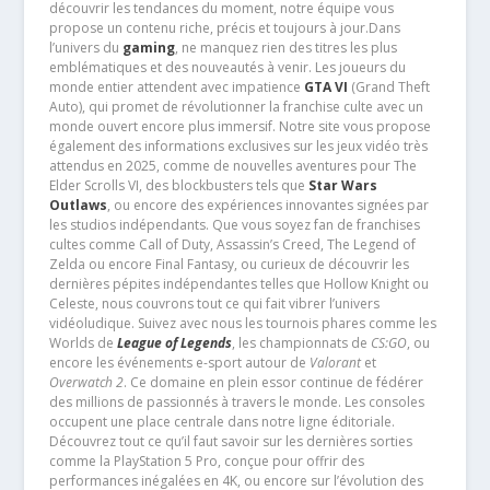
découvrir les tendances du moment, notre équipe vous
propose un contenu riche, précis et toujours à jour.Dans
l’univers du
gaming
, ne manquez rien des titres les plus
emblématiques et des nouveautés à venir. Les joueurs du
monde entier attendent avec impatience
GTA VI
(Grand Theft
Auto), qui promet de révolutionner la franchise culte avec un
monde ouvert encore plus immersif. Notre site vous propose
également des informations exclusives sur les jeux vidéo très
attendus en 2025, comme de nouvelles aventures pour The
Elder Scrolls VI, des blockbusters tels que
Star Wars
Outlaws
, ou encore des expériences innovantes signées par
les studios indépendants. Que vous soyez fan de franchises
cultes comme Call of Duty, Assassin’s Creed, The Legend of
Zelda ou encore Final Fantasy, ou curieux de découvrir les
dernières pépites indépendantes telles que Hollow Knight ou
Celeste, nous couvrons tout ce qui fait vibrer l’univers
vidéoludique. Suivez avec nous les tournois phares comme les
Worlds de
League of Legends
, les championnats de
CS:GO
, ou
encore les événements e-sport autour de
Valorant
et
Overwatch 2
. Ce domaine en plein essor continue de fédérer
des millions de passionnés à travers le monde. Les consoles
occupent une place centrale dans notre ligne éditoriale.
Découvrez tout ce qu’il faut savoir sur les dernières sorties
comme la PlayStation 5 Pro, conçue pour offrir des
performances inégalées en 4K, ou encore sur l’évolution des