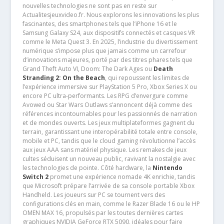
nouvelles technologies ne sont pas en reste sur
Actualitesjeuxvideo.fr. Nous explorons les innovations les plus
fascinantes, des smartphones tels que l’iPhone 16 et le
Samsung Galaxy S24, aux dispositifs connectés et casques VR
comme le Meta Quest 3. En 2025, l’industrie du divertissement
numérique s’impose plus que jamais comme un carrefour
d’innovations majeures, porté par des titres phares tels que
Grand Theft Auto VI, Doom: The Dark Ages ou
Death
Stranding 2: On the Beach
, qui repoussent les limites de
l’expérience immersive sur PlayStation 5 Pro, Xbox Series X ou
encore PC ultra-performants. Les RPG d’envergure comme
Avowed ou Star Wars Outlaws s’annoncent déjà comme des
références incontournables pour les passionnés de narration
et de mondes ouverts. Les jeux multiplateformes gagnent du
terrain, garantissant une interopérabilité totale entre console,
mobile et PC, tandis que le cloud gaming révolutionne l’accès
aux jeux AAA sans matériel physique. Les remakes de jeux
cultes séduisent un nouveau public, ravivant la nostalgie avec
les technologies de pointe. Côté hardware, la
Nintendo
Switch 2
promet une expérience nomade 4K enrichie, tandis
que Microsoft prépare l’arrivée de sa console portable Xbox
Handheld. Les joueurs sur PC se tournent vers des
configurations clés en main, comme le Razer Blade 16 ou le HP
OMEN MAX 16, propulsés par les toutes dernières cartes
graphiques NVIDIA GeForce RTX 5090, idéales pour faire