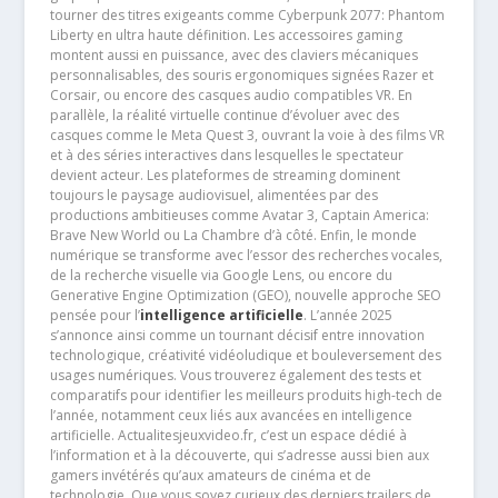
tourner des titres exigeants comme Cyberpunk 2077: Phantom
Liberty en ultra haute définition. Les accessoires gaming
montent aussi en puissance, avec des claviers mécaniques
personnalisables, des souris ergonomiques signées Razer et
Corsair, ou encore des casques audio compatibles VR. En
parallèle, la réalité virtuelle continue d’évoluer avec des
casques comme le Meta Quest 3, ouvrant la voie à des films VR
et à des séries interactives dans lesquelles le spectateur
devient acteur. Les plateformes de streaming dominent
toujours le paysage audiovisuel, alimentées par des
productions ambitieuses comme Avatar 3, Captain America:
Brave New World ou La Chambre d’à côté. Enfin, le monde
numérique se transforme avec l’essor des recherches vocales,
de la recherche visuelle via Google Lens, ou encore du
Generative Engine Optimization (GEO), nouvelle approche SEO
pensée pour l’
intelligence artificielle
. L’année 2025
s’annonce ainsi comme un tournant décisif entre innovation
technologique, créativité vidéoludique et bouleversement des
usages numériques. Vous trouverez également des tests et
comparatifs pour identifier les meilleurs produits high-tech de
l’année, notamment ceux liés aux avancées en intelligence
artificielle. Actualitesjeuxvideo.fr, c’est un espace dédié à
l’information et à la découverte, qui s’adresse aussi bien aux
gamers invétérés qu’aux amateurs de cinéma et de
technologie. Que vous soyez curieux des derniers trailers de