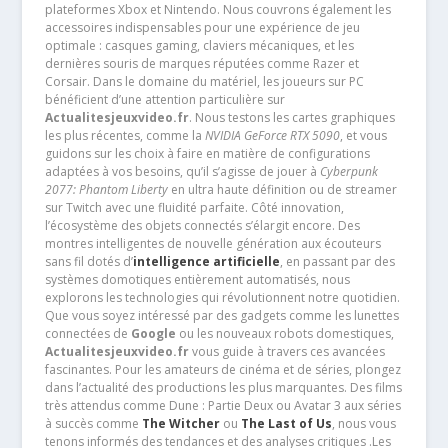
plateformes Xbox et Nintendo. Nous couvrons également les
accessoires indispensables pour une expérience de jeu
optimale : casques gaming, claviers mécaniques, et les
dernières souris de marques réputées comme Razer et
Corsair. Dans le domaine du matériel, les joueurs sur PC
bénéficient d’une attention particulière sur
Actualitesjeuxvideo.fr
. Nous testons les cartes graphiques
les plus récentes, comme la
NVIDIA GeForce RTX 5090
, et vous
guidons sur les choix à faire en matière de configurations
adaptées à vos besoins, qu’il s’agisse de jouer à
Cyberpunk
2077: Phantom Liberty
en ultra haute définition ou de streamer
sur Twitch avec une fluidité parfaite. Côté innovation,
l’écosystème des objets connectés s’élargit encore. Des
montres intelligentes de nouvelle génération aux écouteurs
sans fil dotés d’
intelligence artificielle
, en passant par des
systèmes domotiques entièrement automatisés, nous
explorons les technologies qui révolutionnent notre quotidien.
Que vous soyez intéressé par des gadgets comme les lunettes
connectées de
Google
ou les nouveaux robots domestiques,
Actualitesjeuxvideo.fr
vous guide à travers ces avancées
fascinantes. Pour les amateurs de cinéma et de séries, plongez
dans l’actualité des productions les plus marquantes. Des films
très attendus comme Dune : Partie Deux ou Avatar 3 aux séries
à succès comme
The Witcher
ou
The Last of Us
, nous vous
tenons informés des tendances et des analyses critiques .Les