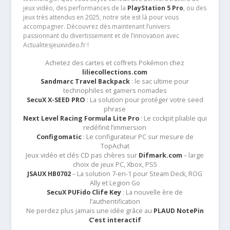
jeux vidéo, des performances de la
PlayStation 5 Pro
, ou des
jeux très attendus en 2025, notre site est là pour vous
accompagner. Découvrez dès maintenant l’univers
passionnant du divertissement et de l’innovation avec
Actualitesjeuxvideo.fr !
Achetez des cartes et coffrets Pokémon chez
liliecollections.com
Sandmarc Travel Backpack
: le sac ultime pour
technophiles et gamers nomades
SecuX X-SEED PRO
: La solution pour protéger votre seed
phrase
Next Level Racing Formula Lite Pro
: Le cockpit pliable qui
redéfinit l’immersion
Configomatic
: Le configurateur PC sur mesure de
TopAchat
Jeux vidéo et clés CD pas chères sur
Difmark.com
– large
choix de jeux PC, Xbox, PS5
JSAUX HB0702
– La solution 7-en-1 pour Steam Deck, ROG
Ally et Legion Go
SecuX PUFido Clife Key
: La nouvelle ère de
l’authentification
Ne perdez plus jamais une idée grâce au
PLAUD NotePin
C’est interactif