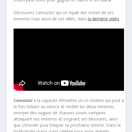
Découvrez Camazotz qui se repaît des restes de ses
ennemis mais aussi de ses alliés, dans
la dernière vidéo
:
Camazotz
a la capacité d’émettre un cri strident qui peut à
la fois réduire au silence et révéler les dieux ennemis,
envoyer des vagues de chauves-souris vampires
attaquant ses ennemis et soignant ses blessures, ainsi
que s’envoler pour traquer sa prochaine victime. Dans la
mythologie maya, il est célèbre pour avoir anéanti