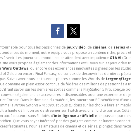
contournable pour tous les passionnés de
jeux vidéo
, de
cinéma
,
de
séries
et 
les tendances du moment, notre équipe vous propose un contenu riche, précis et
és à venir. Les joueurs du monde entier attendent avec impatience
GTA VI
(Gran
e site vous propose également des informations exclusives sur les jeux vidéo 
r Wars Outlaws
, ou encore des expériences innovantes signées par les studi
d of Zelda ou encore Final Fantasy, ou curieux de découvrir les dernières pépit
udique. Suivez avec nous les tournois phares comme les Worlds de
League of Leg
 Ce domaine en plein essor continue de fédérer des millions de passionnés à 
 qu’il faut savoir sur les dernières sorties comme la PlayStation 5 Pro, conçue 
s couvrons également les accessoires indispensables pour une expérience de je
t Corsair. Dans le domaine du matériel, les joueurs sur PC bénéficient d’une a
 comme la
NVIDIA GeForce RTX 5090
, et vous guidons sur les choix à faire en mati
ltra haute définition ou de streamer sur Twitch avec une fluidité parfaite. Côté
n aux écouteurs sans fil dotés d’
intelligence artificielle
, en passant par de
uotidien. Que vous soyez intéressé par des gadgets comme les lunettes connec
cées fascinantes. Pour les amateurs de cinéma et de séries, plongez dans l’actu