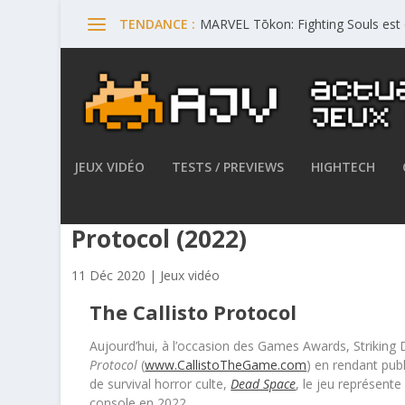
MARVEL Tōkon: Fighting Souls est 
TENDANCE :
JEUX VIDÉO
TESTS / PREVIEWS
HIGHTECH
Striking Distance Studios e
Protocol (2022)
11 Déc 2020
|
Jeux vidéo
The Callisto Protocol
Aujourd’hui, à l’occasion des Games Awards, Striking
Protocol
(
www.CallistoTheGame.com
) en rendant pub
de survival horror culte,
Dead Space
, le jeu représente
console en 2022.