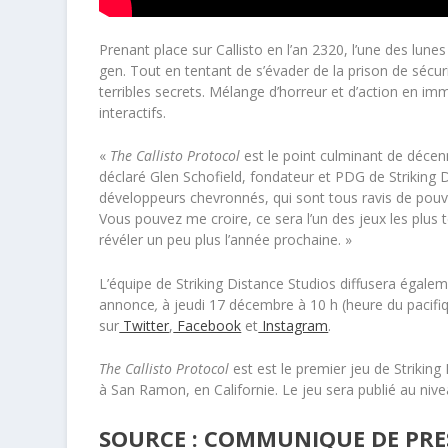
Prenant place sur Callisto en l’an 2320, l’une des lunes 
gen. Tout en tentant de s’évader de la prison de sécur
terribles secrets. Mélange d’horreur et d’action en imm
interactifs.
«
The Callisto Protocol
est le point culminant de décen
déclaré Glen Schofield, fondateur et PDG de Striking
développeurs chevronnés, qui sont tous ravis de pouvoir
Vous pouvez me croire, ce sera l’un des jeux les plus 
révéler un peu plus l’année prochaine. »
L’équipe de Striking Distance Studios diffusera égale
annonce
,
à jeudi 17 décembre à 10 h (heure du pacifiq
sur
Twitter
,
Facebook
et
Instagram
.
The Callisto Protocol
est est le premier jeu de Strikin
à San Ramon, en Californie. Le jeu sera publié au ni
SOURCE : COMMUNIQUE DE PRES