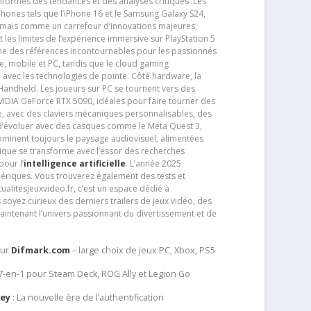
nformés des tendances et des analyses critiques .Les
phones tels que l’iPhone 16 et le Samsung Galaxy S24,
jamais comme un carrefour d’innovations majeures,
t les limites de l’expérience immersive sur PlayStation 5
e des références incontournables pour les passionnés
e, mobile et PC, tandis que le cloud gaming
e avec les technologies de pointe. Côté hardware, la
andheld. Les joueurs sur PC se tournent vers des
IDIA GeForce RTX 5090, idéales pour faire tourner des
e, avec des claviers mécaniques personnalisables, des
e d’évoluer avec des casques comme le Meta Quest 3,
dominent toujours le paysage audiovisuel, alimentées
que se transforme avec l’essor des recherches
our l’
intelligence artificielle
. L’année 2025
ériques. Vous trouverez également des tests et
tualitesjeuxvideo.fr, c’est un espace dédié à
soyez curieux des derniers trailers de jeux vidéo, des
aintenant l’univers passionnant du divertissement et de
sur
Difmark.com
– large choix de jeux PC, Xbox, PS5
 7-en-1 pour Steam Deck, ROG Ally et Legion Go
Key
: La nouvelle ère de l’authentification