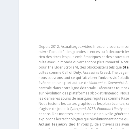
Depuis 2012, Actualitesjeuxvideo.fr est une source in
suivre l’actualité des grandes licences ou à découvrir 
rien des titres les plus emblématiques et des nouveaut
culte avec un monde ouvert encore plus immersif. Notr
pour The Elder Scrolls VI, des blockbusters tels que
Sta
cultes comme Call of Duty, Assassin’s Creed, The Legen
nous couvrons tout ce qui fait vibrer l’univers vidéol
événements e-sport autour de
Valorant
et
Overwatch 2
.
centrale dans notre ligne éditoriale. Découvrez tout ce
sur l’évolution des plateformes Xbox et Nintendo. Nou
les dernières souris de marques réputées comme Razer e
Nous testons les cartes graphiques les plus récentes,
s’agisse de jouer à
Cyberpunk 2077: Phantom Liberty
en u
encore. Des montres intelligentes de nouvelle génératio
explorons les technologies qui révolutionnent notre q
Actualitesjeuxvideo.fr
vous guide à travers ces avan