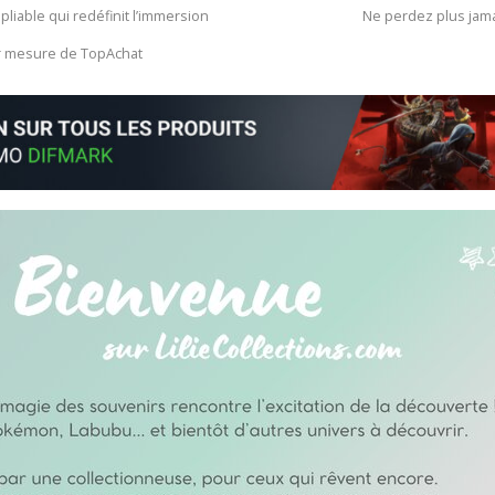
 pliable qui redéfinit l’immersion
Ne perdez plus jam
ur mesure de TopAchat