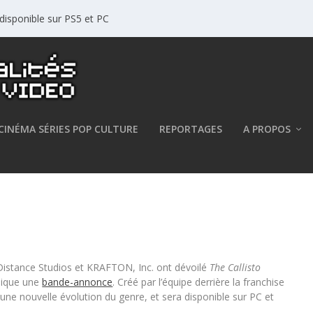
disponible sur PS5 et PC
CINÉMA SÉRIES POP CULTURE
REPORTAGES
A PROPOS
t KRAFTON dévoilent The Callisto
 Distance Studios et KRAFTON, Inc. ont dévoilé
The Callisto
lique une
bande-annonce
. Créé par l’équipe derrière la franchise
 une nouvelle évolution du genre, et sera disponible sur PC et