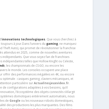
d’
innovations technologiques
. Que vous cherchiez à
 toujours à jour.Dans l’univers du
gaming
, ne manquez
d Theft Auto), qui promet de révolutionner la franchise
très attendus en 2025, comme de nouvelles aventures
os indépendants. Que vous soyez fan de franchises
es indépendantes telles que Hollow Knight ou Celeste,
ends
, les championnats de
CS:GO
, ou encore les
travers le monde. Les consoles occupent une place
pour offrir des performances inégalées en 4K, ou encore
u optimale : casques gaming, claviers mécaniques, et
ttention particulière sur
Actualitesjeuxvideo.fr
.
ère de configurations adaptées à vos besoins, qu’il
 innovation, l’écosystème des objets connectés s’élargit
s systèmes domotiques entièrement automatisés, nous
tées de
Google
ou les nouveaux robots domestiques,
alité des productions les plus marquantes. Des films