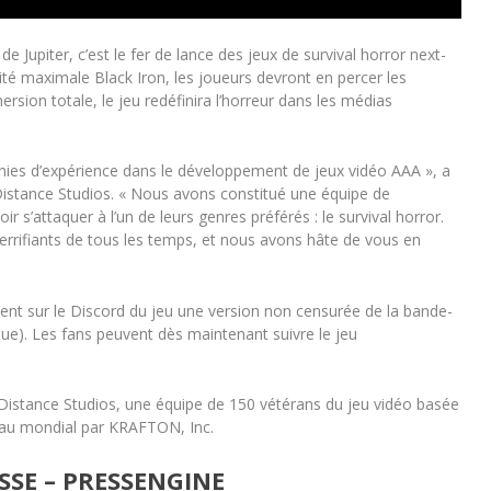
de Jupiter, c’est le fer de lance des jeux de survival horror next-
ité maximale Black Iron, les joueurs devront en percer les
ersion totale, le jeu redéfinira l’horreur dans les médias
nies d’expérience dans le développement de jeux vidéo AAA », a
 Distance Studios. « Nous avons constitué une équipe de
 s’attaquer à l’un de leurs genres préférés : le survival horror.
terrifiants de tous les temps, et nous avons hâte de vous en
ment sur le Discord du jeu une version non censurée de la bande-
ue). Les fans peuvent dès maintenant suivre le jeu
g Distance Studios, une équipe de 150 vétérans du jeu vidéo basée
veau mondial par KRAFTON, Inc.
SE – PRESSENGINE