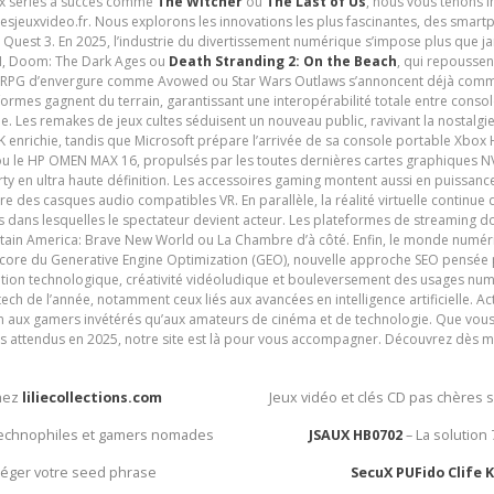
ux séries à succès comme
The Witcher
ou
The Last of Us
, nous vous tenons i
tesjeuxvideo.fr. Nous explorons les innovations les plus fascinantes, des smart
 Quest 3. En 2025, l’industrie du divertissement numérique s’impose plus que 
 VI, Doom: The Dark Ages ou
Death Stranding 2: On the Beach
, qui repoussen
es RPG d’envergure comme Avowed ou Star Wars Outlaws s’annoncent déjà comm
ormes gagnent du terrain, garantissant une interopérabilité totale entre consol
e. Les remakes de jeux cultes séduisent un nouveau public, ravivant la nostalgi
nrichie, tandis que Microsoft prépare l’arrivée de sa console portable Xbox H
ou le HP OMEN MAX 16, propulsés par les toutes dernières cartes graphiques NV
y en ultra haute définition. Les accessoires gaming montent aussi en puissanc
e des casques audio compatibles VR. En parallèle, la réalité virtuelle continu
ives dans lesquelles le spectateur devient acteur. Les plateformes de streaming 
ain America: Brave New World ou La Chambre d’à côté. Enfin, le monde numéri
encore du Generative Engine Optimization (GEO), nouvelle approche SEO pensée p
ation technologique, créativité vidéoludique et bouleversement des usages num
ech de l’année, notamment ceux liés aux avancées en intelligence artificielle. Ac
ien aux gamers invétérés qu’aux amateurs de cinéma et de technologie. Que vous 
rès attendus en 2025, notre site est là pour vous accompagner. Découvrez dès m
chez
liliecollections.com
Jeux vidéo et clés CD pas chères 
 technophiles et gamers nomades
JSAUX HB0702
– La solution
otéger votre seed phrase
SecuX PUFido Clife 