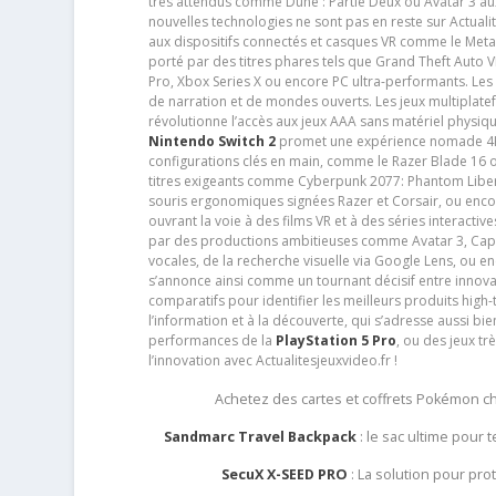
très attendus comme Dune : Partie Deux ou Avatar 3 a
nouvelles technologies ne sont pas en reste sur Actuali
aux dispositifs connectés et casques VR comme le Meta
porté par des titres phares tels que Grand Theft Auto
Pro, Xbox Series X ou encore PC ultra-performants. L
de narration et de mondes ouverts. Les jeux multiplatef
révolutionne l’accès aux jeux AAA sans matériel physiqu
Nintendo Switch 2
promet une expérience nomade 4K e
configurations clés en main, comme le Razer Blade 16 
titres exigeants comme Cyberpunk 2077: Phantom Libert
souris ergonomiques signées Razer et Corsair, ou encor
ouvrant la voie à des films VR et à des séries interact
par des productions ambitieuses comme Avatar 3, Capt
vocales, de la recherche visuelle via Google Lens, ou 
s’annonce ainsi comme un tournant décisif entre innov
comparatifs pour identifier les meilleurs produits high-t
l’information et à la découverte, qui s’adresse aussi b
performances de la
PlayStation 5 Pro
, ou des jeux t
l’innovation avec Actualitesjeuxvideo.fr !
Achetez des cartes et coffrets Pokémon 
Sandmarc Travel Backpack
: le sac ultime pour
SecuX X-SEED PRO
: La solution pour pr