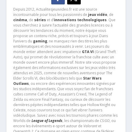
Depuis 2012, Actualitesjeuxvideo.fr est une source
incontournable pour tous les passionnés de
jeux vidéo
, de
cinéma
,
de
séries
et d’
innovations technologiques
. Que
vous cherchiez à suivre l’actualité des grandes licences ou à
découvrir les tendances du moment, notre équipe vous
propose un contenu riche, précis et toujours à jour.Dans
l’univers du
gaming
, ne manquez rien des titres les plus
emblématiques et des nouveautés à venir. Les joueurs du
monde entier attendent avec impatience
GTA VI
(Grand Theft
Auto), qui promet de révolutionner la franchise culte avec un
monde ouvert encore plus immersif. Notre site vous propose
également des informations exclusives sur les jeux vidéo très
attendus en 2025, comme de nouvelles aventures pour The
Elder Scrolls VI, des blockbusters tels que
Star Wars
Outlaws
, ou encore des expériences innovantes signées par
les studios indépendants. Que vous soyez fan de franchises
cultes comme Call of Duty, Assassin’s Creed, The Legend of
Zelda ou encore Final Fantasy, ou curieux de découvrir les
dernières pépites indépendantes telles que Hollow Knight ou
Celeste, nous couvrons tout ce qui fait vibrer l’univers
vidéoludique. Suivez avec nous les tournois phares comme les
Worlds de
League of Legends
, les championnats de
CS:GO
, ou
encore les événements e-sport autour de
Valorant
et
Overwatch 2
. Ce domaine en plein essor continue de fédérer