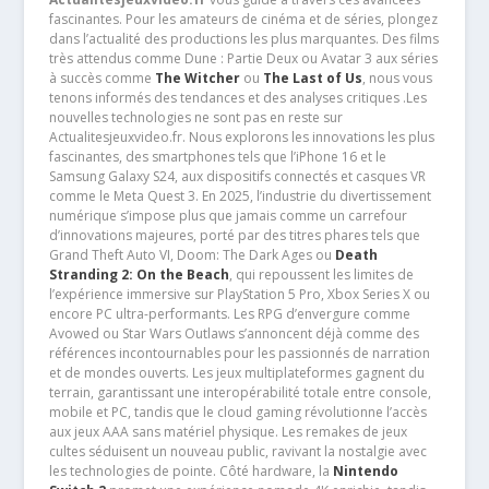
fascinantes. Pour les amateurs de cinéma et de séries, plongez
dans l’actualité des productions les plus marquantes. Des films
très attendus comme Dune : Partie Deux ou Avatar 3 aux séries
à succès comme
The Witcher
ou
The Last of Us
, nous vous
tenons informés des tendances et des analyses critiques .Les
nouvelles technologies ne sont pas en reste sur
Actualitesjeuxvideo.fr. Nous explorons les innovations les plus
fascinantes, des smartphones tels que l’iPhone 16 et le
Samsung Galaxy S24, aux dispositifs connectés et casques VR
comme le Meta Quest 3. En 2025, l’industrie du divertissement
numérique s’impose plus que jamais comme un carrefour
d’innovations majeures, porté par des titres phares tels que
Grand Theft Auto VI, Doom: The Dark Ages ou
Death
Stranding 2: On the Beach
, qui repoussent les limites de
l’expérience immersive sur PlayStation 5 Pro, Xbox Series X ou
encore PC ultra-performants. Les RPG d’envergure comme
Avowed ou Star Wars Outlaws s’annoncent déjà comme des
références incontournables pour les passionnés de narration
et de mondes ouverts. Les jeux multiplateformes gagnent du
terrain, garantissant une interopérabilité totale entre console,
mobile et PC, tandis que le cloud gaming révolutionne l’accès
aux jeux AAA sans matériel physique. Les remakes de jeux
cultes séduisent un nouveau public, ravivant la nostalgie avec
les technologies de pointe. Côté hardware, la
Nintendo