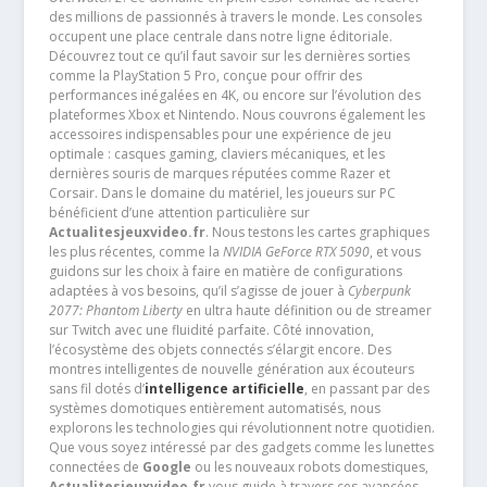
des millions de passionnés à travers le monde. Les consoles
occupent une place centrale dans notre ligne éditoriale.
Découvrez tout ce qu’il faut savoir sur les dernières sorties
comme la PlayStation 5 Pro, conçue pour offrir des
performances inégalées en 4K, ou encore sur l’évolution des
plateformes Xbox et Nintendo. Nous couvrons également les
accessoires indispensables pour une expérience de jeu
optimale : casques gaming, claviers mécaniques, et les
dernières souris de marques réputées comme Razer et
Corsair. Dans le domaine du matériel, les joueurs sur PC
bénéficient d’une attention particulière sur
Actualitesjeuxvideo.fr
. Nous testons les cartes graphiques
les plus récentes, comme la
NVIDIA GeForce RTX 5090
, et vous
guidons sur les choix à faire en matière de configurations
adaptées à vos besoins, qu’il s’agisse de jouer à
Cyberpunk
2077: Phantom Liberty
en ultra haute définition ou de streamer
sur Twitch avec une fluidité parfaite. Côté innovation,
l’écosystème des objets connectés s’élargit encore. Des
montres intelligentes de nouvelle génération aux écouteurs
sans fil dotés d’
intelligence artificielle
, en passant par des
systèmes domotiques entièrement automatisés, nous
explorons les technologies qui révolutionnent notre quotidien.
Que vous soyez intéressé par des gadgets comme les lunettes
connectées de
Google
ou les nouveaux robots domestiques,
Actualitesjeuxvideo.fr
vous guide à travers ces avancées