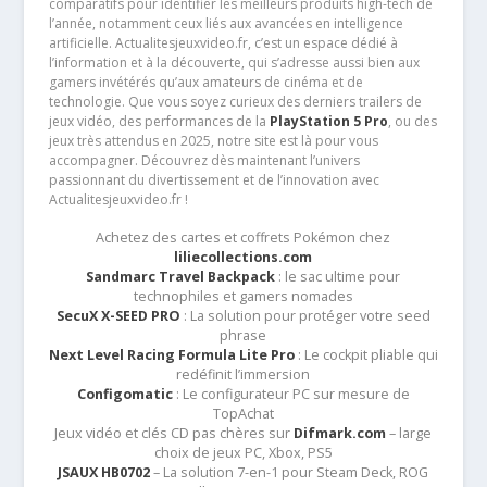
comparatifs pour identifier les meilleurs produits high-tech de
l’année, notamment ceux liés aux avancées en intelligence
artificielle. Actualitesjeuxvideo.fr, c’est un espace dédié à
l’information et à la découverte, qui s’adresse aussi bien aux
gamers invétérés qu’aux amateurs de cinéma et de
technologie. Que vous soyez curieux des derniers trailers de
jeux vidéo, des performances de la
PlayStation 5 Pro
, ou des
jeux très attendus en 2025, notre site est là pour vous
accompagner. Découvrez dès maintenant l’univers
passionnant du divertissement et de l’innovation avec
Actualitesjeuxvideo.fr !
Achetez des cartes et coffrets Pokémon chez
liliecollections.com
Sandmarc Travel Backpack
: le sac ultime pour
technophiles et gamers nomades
SecuX X-SEED PRO
: La solution pour protéger votre seed
phrase
Next Level Racing Formula Lite Pro
: Le cockpit pliable qui
redéfinit l’immersion
Configomatic
: Le configurateur PC sur mesure de
TopAchat
Jeux vidéo et clés CD pas chères sur
Difmark.com
– large
choix de jeux PC, Xbox, PS5
JSAUX HB0702
– La solution 7-en-1 pour Steam Deck, ROG