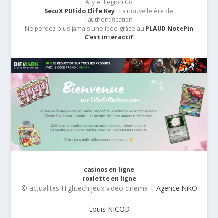
Ally et Legion Go
SecuX PUFido Clife Key
: La nouvelle ère de
l’authentification
Ne perdez plus jamais une idée grâce au
PLAUD NotePin
C’est interactif
casinos en ligne
roulette en ligne
© actualites Hightech jeux video cinema +
Agence NikO
Louis NICOD