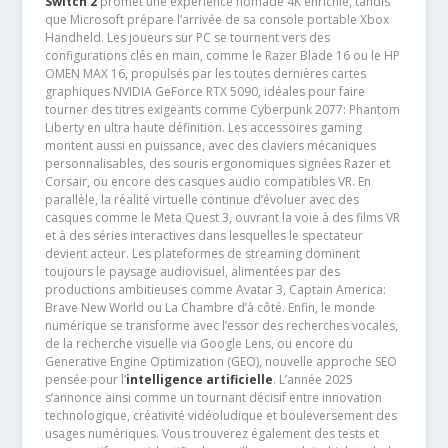
Switch 2
promet une expérience nomade 4K enrichie, tandis
que Microsoft prépare l’arrivée de sa console portable Xbox
Handheld. Les joueurs sur PC se tournent vers des
configurations clés en main, comme le Razer Blade 16 ou le HP
OMEN MAX 16, propulsés par les toutes dernières cartes
graphiques NVIDIA GeForce RTX 5090, idéales pour faire
tourner des titres exigeants comme Cyberpunk 2077: Phantom
Liberty en ultra haute définition. Les accessoires gaming
montent aussi en puissance, avec des claviers mécaniques
personnalisables, des souris ergonomiques signées Razer et
Corsair, ou encore des casques audio compatibles VR. En
parallèle, la réalité virtuelle continue d’évoluer avec des
casques comme le Meta Quest 3, ouvrant la voie à des films VR
et à des séries interactives dans lesquelles le spectateur
devient acteur. Les plateformes de streaming dominent
toujours le paysage audiovisuel, alimentées par des
productions ambitieuses comme Avatar 3, Captain America:
Brave New World ou La Chambre d’à côté. Enfin, le monde
numérique se transforme avec l’essor des recherches vocales,
de la recherche visuelle via Google Lens, ou encore du
Generative Engine Optimization (GEO), nouvelle approche SEO
pensée pour l’
intelligence artificielle
. L’année 2025
s’annonce ainsi comme un tournant décisif entre innovation
technologique, créativité vidéoludique et bouleversement des
usages numériques. Vous trouverez également des tests et