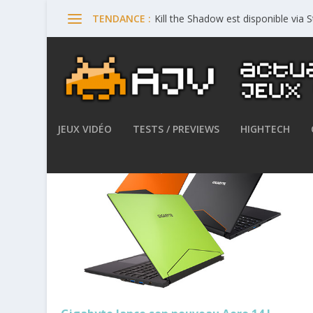
Kill the Shadow est disponible via
TENDANCE :
Étiquette :
AERO 14
JEUX VIDÉO
TESTS / PREVIEWS
HIGHTECH