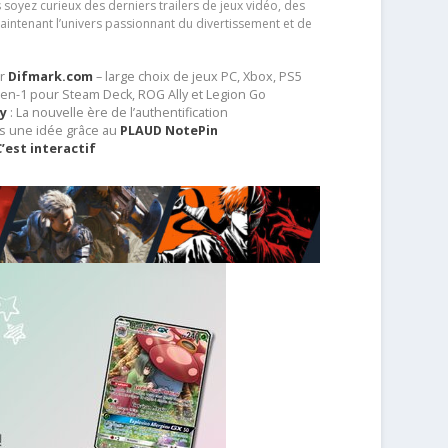
soyez curieux des derniers trailers de jeux vidéo, des
aintenant l’univers passionnant du divertissement et de
ur
Difmark.com
– large choix de jeux PC, Xbox, PS5
-en-1 pour Steam Deck, ROG Ally et Legion Go
ey
: La nouvelle ère de l’authentification
s une idée grâce au
PLAUD NotePin
C’est interactif