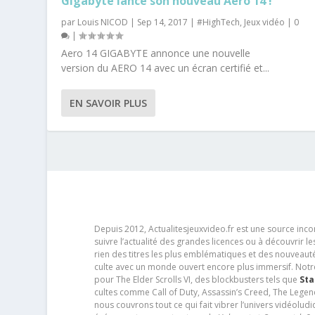
Gigabyte lance son nouveau Aero 14 !
par
Louis NICOD
|
Sep 14, 2017
|
#HighTech
,
Jeux vidéo
|
0
|
Aero 14 GIGABYTE annonce une nouvelle
version du AERO 14 avec un écran certifié et...
EN SAVOIR PLUS
Depuis 2012, Actualitesjeuxvideo.fr est une source in
suivre l’actualité des grandes licences ou à découvrir 
rien des titres les plus emblématiques et des nouveaut
culte avec un monde ouvert encore plus immersif. Notr
pour The Elder Scrolls VI, des blockbusters tels que
Sta
cultes comme Call of Duty, Assassin’s Creed, The Legen
nous couvrons tout ce qui fait vibrer l’univers vidéol