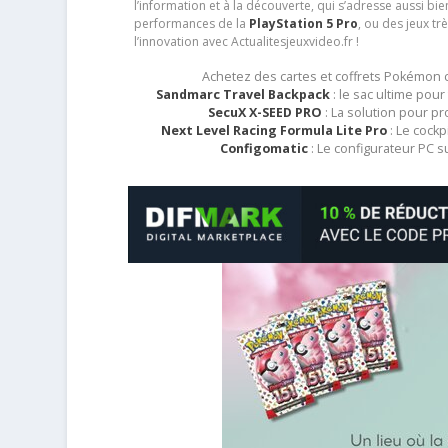
l’information et à la découverte, qui s’adresse aussi b
performances de la
PlayStation 5 Pro
, ou des jeux t
l’innovation avec Actualitesjeuxvideo.fr !
Achetez des cartes et coffrets Pokémon
Sandmarc Travel Backpack
: le sac ultime po
SecuX X-SEED PRO
: La solution pour p
Next Level Racing Formula Lite Pro
: Le cockp
Configomatic
: Le configurateur PC 