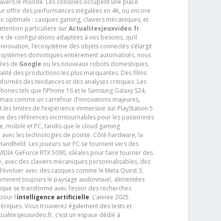
travers le monde. Les consoles occupent une place
pour offrir des performances inégalées en 4K, ou encore
u optimale : casques gaming, claviers mécaniques, et
ttention particulière sur
Actualitesjeuxvideo.fr
.
ère de configurations adaptées à vos besoins, qu’il
 innovation, l’écosystème des objets connectés s’élargit
s systèmes domotiques entièrement automatisés, nous
tées de
Google
ou les nouveaux robots domestiques,
alité des productions les plus marquantes. Des films
nformés des tendances et des analyses critiques .Les
phones tels que l’iPhone 16 et le Samsung Galaxy S24,
jamais comme un carrefour d’innovations majeures,
t les limites de l’expérience immersive sur PlayStation 5
e des références incontournables pour les passionnés
e, mobile et PC, tandis que le cloud gaming
e avec les technologies de pointe. Côté hardware, la
andheld. Les joueurs sur PC se tournent vers des
IDIA GeForce RTX 5090, idéales pour faire tourner des
e, avec des claviers mécaniques personnalisables, des
e d’évoluer avec des casques comme le Meta Quest 3,
dominent toujours le paysage audiovisuel, alimentées
que se transforme avec l’essor des recherches
our l’
intelligence artificielle
. L’année 2025
ériques. Vous trouverez également des tests et
tualitesjeuxvideo.fr, c’est un espace dédié à