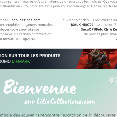
ien aux gamers invétérés qu’aux amateurs de cinéma et de technologie. Que vous 
rès attendus en 2025, notre site est là pour vous accompagner. Découvrez dès m
 chez
liliecollections.com
Jeux vidéo et clés CD pas chères s
ur technophiles et gamers nomades
JSAUX HB0702
– La solution 7
rotéger votre seed phrase
SecuX PUFido Clife K
it pliable qui redéfinit l’immersion
Ne perdez plus jamai
sur mesure de TopAchat