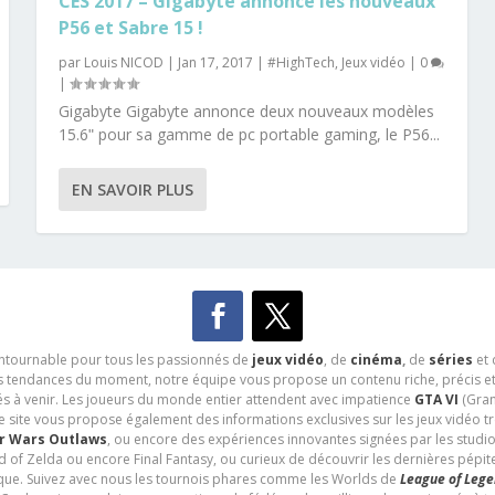
CES 2017 – Gigabyte annonce les nouveaux
P56 et Sabre 15 !
par
Louis NICOD
|
Jan 17, 2017
|
#HighTech
,
Jeux vidéo
|
0
|
Gigabyte Gigabyte annonce deux nouveaux modèles
15.6ʺ pour sa gamme de pc portable gaming, le P56...
EN SAVOIR PLUS
contournable pour tous les passionnés de
jeux vidéo
, de
cinéma
,
de
séries
et 
les tendances du moment, notre équipe vous propose un contenu riche, précis et
és à venir. Les joueurs du monde entier attendent avec impatience
GTA VI
(Gran
e site vous propose également des informations exclusives sur les jeux vidéo 
r Wars Outlaws
, ou encore des expériences innovantes signées par les studi
d of Zelda ou encore Final Fantasy, ou curieux de découvrir les dernières pépit
udique. Suivez avec nous les tournois phares comme les Worlds de
League of Leg