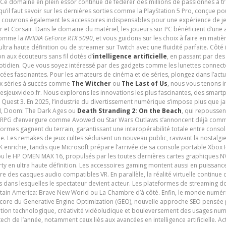
 Ce domaine en plein essor continue de fédérer des millions de passionnés à 
 qu’il faut savoir sur les dernières sorties comme la PlayStation 5 Pro, conçue 
s couvrons également les accessoires indispensables pour une expérience de je
t Corsair. Dans le domaine du matériel, les joueurs sur PC bénéficient d’une a
 comme la
NVIDIA GeForce RTX 5090
, et vous guidons sur les choix à faire en mati
ltra haute définition ou de streamer sur Twitch avec une fluidité parfaite. Côté
n aux écouteurs sans fil dotés d’
intelligence artificielle
, en passant par de
uotidien. Que vous soyez intéressé par des gadgets comme les lunettes connec
cées fascinantes. Pour les amateurs de cinéma et de séries, plongez dans l’actu
ux séries à succès comme
The Witcher
ou
The Last of Us
, nous vous tenons i
tesjeuxvideo.fr. Nous explorons les innovations les plus fascinantes, des smart
 Quest 3. En 2025, l’industrie du divertissement numérique s’impose plus que 
 VI, Doom: The Dark Ages ou
Death Stranding 2: On the Beach
, qui repoussen
es RPG d’envergure comme Avowed ou Star Wars Outlaws s’annoncent déjà comm
ormes gagnent du terrain, garantissant une interopérabilité totale entre consol
e. Les remakes de jeux cultes séduisent un nouveau public, ravivant la nostalgi
nrichie, tandis que Microsoft prépare l’arrivée de sa console portable Xbox H
ou le HP OMEN MAX 16, propulsés par les toutes dernières cartes graphiques NV
y en ultra haute définition. Les accessoires gaming montent aussi en puissanc
e des casques audio compatibles VR. En parallèle, la réalité virtuelle continu
ives dans lesquelles le spectateur devient acteur. Les plateformes de streaming 
ain America: Brave New World ou La Chambre d’à côté. Enfin, le monde numéri
encore du Generative Engine Optimization (GEO), nouvelle approche SEO pensée p
ation technologique, créativité vidéoludique et bouleversement des usages num
ech de l’année, notamment ceux liés aux avancées en intelligence artificielle. Ac