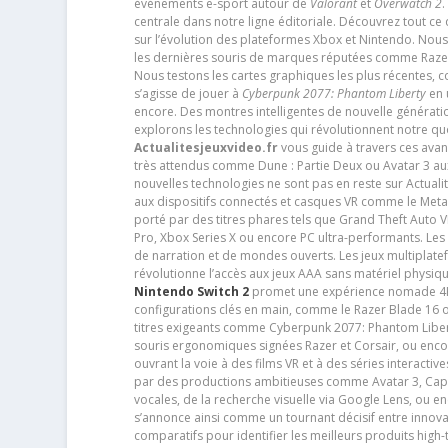
événements e-sport autour de
Valorant
et
Overwatch 2
.
centrale dans notre ligne éditoriale. Découvrez tout ce
sur l’évolution des plateformes Xbox et Nintendo. Nou
les dernières souris de marques réputées comme Razer e
Nous testons les cartes graphiques les plus récentes,
s’agisse de jouer à
Cyberpunk 2077: Phantom Liberty
en u
encore. Des montres intelligentes de nouvelle génératio
explorons les technologies qui révolutionnent notre q
Actualitesjeuxvideo.fr
vous guide à travers ces avan
très attendus comme Dune : Partie Deux ou Avatar 3 a
nouvelles technologies ne sont pas en reste sur Actuali
aux dispositifs connectés et casques VR comme le Meta
porté par des titres phares tels que Grand Theft Auto
Pro, Xbox Series X ou encore PC ultra-performants. L
de narration et de mondes ouverts. Les jeux multiplatef
révolutionne l’accès aux jeux AAA sans matériel physiqu
Nintendo Switch 2
promet une expérience nomade 4K e
configurations clés en main, comme le Razer Blade 16 
titres exigeants comme Cyberpunk 2077: Phantom Libert
souris ergonomiques signées Razer et Corsair, ou encor
ouvrant la voie à des films VR et à des séries interact
par des productions ambitieuses comme Avatar 3, Capt
vocales, de la recherche visuelle via Google Lens, ou 
s’annonce ainsi comme un tournant décisif entre innov
comparatifs pour identifier les meilleurs produits high-t