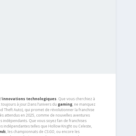
d’
innovations technologiques
. Que vous cherchiez à
 toujours à jour.Dans l’univers du
gaming
, ne manquez
d Theft Auto), qui promet de révolutionner la franchise
très attendus en 2025, comme de nouvelles aventures
os indépendants. Que vous soyez fan de franchises
es indépendantes telles que Hollow Knight ou Celeste,
ends
, les championnats de
CS:GO
, ou encore les