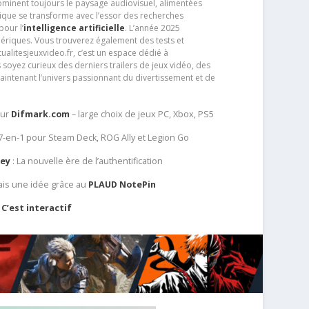
dominent toujours le paysage audiovisuel, alimentées
que se transforme avec l’essor des recherches
our l’
intelligence artificielle
. L’année 2025
ériques. Vous trouverez également des tests et
tualitesjeuxvideo.fr, c’est un espace dédié à
soyez curieux des derniers trailers de jeux vidéo, des
aintenant l’univers passionnant du divertissement et de
sur
Difmark.com
– large choix de jeux PC, Xbox, PS5
 7-en-1 pour Steam Deck, ROG Ally et Legion Go
Key
: La nouvelle ère de l’authentification
ais une idée grâce au
PLAUD NotePin
C’est interactif