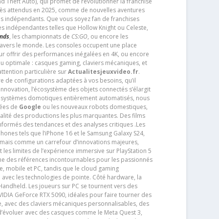
d Theft Auto), qui promet de révolutionner la franchise
très attendus en 2025, comme de nouvelles aventures
os indépendants. Que vous soyez fan de franchises
es indépendantes telles que Hollow Knight ou Celeste,
ends
, les championnats de
CS:GO
, ou encore les
travers le monde. Les consoles occupent une place
pour offrir des performances inégalées en 4K, ou encore
u optimale : casques gaming, claviers mécaniques, et
ttention particulière sur
Actualitesjeuxvideo.fr
.
ère de configurations adaptées à vos besoins, qu’il
 innovation, l’écosystème des objets connectés s’élargit
s systèmes domotiques entièrement automatisés, nous
tées de
Google
ou les nouveaux robots domestiques,
alité des productions les plus marquantes. Des films
nformés des tendances et des analyses critiques .Les
phones tels que l’iPhone 16 et le Samsung Galaxy S24,
jamais comme un carrefour d’innovations majeures,
t les limites de l’expérience immersive sur PlayStation 5
e des références incontournables pour les passionnés
e, mobile et PC, tandis que le cloud gaming
e avec les technologies de pointe. Côté hardware, la
andheld. Les joueurs sur PC se tournent vers des
IDIA GeForce RTX 5090, idéales pour faire tourner des
e, avec des claviers mécaniques personnalisables, des
e d’évoluer avec des casques comme le Meta Quest 3,