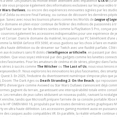
és à venir. Les joueurs du monde entier attendent avec impatience
GTA VI
(Gran
e site vous propose également des informations exclusives sur les jeux vidéo 
r Wars Outlaws
, ou encore des expériences innovantes signées par les studi
d of Zelda ou encore Final Fantasy, ou curieux de découvrir les dernières pépit
udique. Suivez avec nous les tournois phares comme les Worlds de
League of Leg
 Ce domaine en plein essor continue de fédérer des millions de passionnés à 
 qu’il faut savoir sur les dernières sorties comme la PlayStation 5 Pro, conçue 
s couvrons également les accessoires indispensables pour une expérience de je
t Corsair. Dans le domaine du matériel, les joueurs sur PC bénéficient d’une a
 comme la
NVIDIA GeForce RTX 5090
, et vous guidons sur les choix à faire en mati
ltra haute définition ou de streamer sur Twitch avec une fluidité parfaite. Côté
n aux écouteurs sans fil dotés d’
intelligence artificielle
, en passant par de
uotidien. Que vous soyez intéressé par des gadgets comme les lunettes connec
cées fascinantes. Pour les amateurs de cinéma et de séries, plongez dans l’actu
ux séries à succès comme
The Witcher
ou
The Last of Us
, nous vous tenons i
tesjeuxvideo.fr. Nous explorons les innovations les plus fascinantes, des smart
 Quest 3. En 2025, l’industrie du divertissement numérique s’impose plus que 
 VI, Doom: The Dark Ages ou
Death Stranding 2: On the Beach
, qui repoussen
es RPG d’envergure comme Avowed ou Star Wars Outlaws s’annoncent déjà comm
ormes gagnent du terrain, garantissant une interopérabilité totale entre consol
e. Les remakes de jeux cultes séduisent un nouveau public, ravivant la nostalgi
nrichie, tandis que Microsoft prépare l’arrivée de sa console portable Xbox H
ou le HP OMEN MAX 16, propulsés par les toutes dernières cartes graphiques NV
y en ultra haute définition. Les accessoires gaming montent aussi en puissanc
e des casques audio compatibles VR. En parallèle, la réalité virtuelle continu