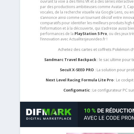
ouvrant la voie à des films VR et à des séries interact
par des productions ambitieuses comme Avatar 3, Capt
vocales, de la recherche visuelle via Google Lens, ou 
s’annonce ainsi comme un tournant décisif entre innov
comparatifs pour identifier les meilleurs produits high-t
l’information et à la découverte, qui s’adresse aussi b
performances de la
PlayStation 5 Pro
, ou des jeux t
l’innovation avec Actualitesjeuxvideo.fr !
Achetez des cartes et coffrets Pokémon 
Sandmarc Travel Backpack
: le sac ultime pour
SecuX X-SEED PRO
: La solution pour pr
Next Level Racing Formula Lite Pro
: Le cockpit
Configomatic
: Le configurateur PC s