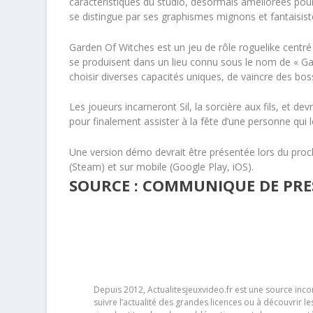
caractéristiques du studio, désormais améliorées pou
se distingue par ses graphismes mignons et fantaisis
Garden Of Witches est un jeu de rôle roguelike centré
se produisent dans un lieu connu sous le nom de « Gard
choisir diverses capacités uniques, de vaincre des bos
Les joueurs incarneront Sil, la sorcière aux fils, et dev
pour finalement assister à la fête d’une personne qui le
Une version démo devrait être présentée lors du proch
(Steam) et sur mobile (Google Play, iOS).
SOURCE : COMMUNIQUE DE PRESS
Depuis 2012, Actualitesjeuxvideo.fr est une source in
suivre l’actualité des grandes licences ou à découvrir 