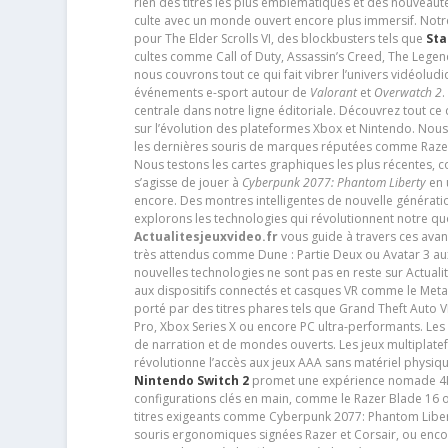
rien des titres les plus emblématiques et des nouveaut
culte avec un monde ouvert encore plus immersif. Notr
pour The Elder Scrolls VI, des blockbusters tels que
Sta
cultes comme Call of Duty, Assassin’s Creed, The Legen
nous couvrons tout ce qui fait vibrer l’univers vidéol
événements e-sport autour de
Valorant
et
Overwatch 2
.
centrale dans notre ligne éditoriale. Découvrez tout ce
sur l’évolution des plateformes Xbox et Nintendo. Nou
les dernières souris de marques réputées comme Razer e
Nous testons les cartes graphiques les plus récentes,
s’agisse de jouer à
Cyberpunk 2077: Phantom Liberty
en u
encore. Des montres intelligentes de nouvelle génératio
explorons les technologies qui révolutionnent notre q
Actualitesjeuxvideo.fr
vous guide à travers ces avan
très attendus comme Dune : Partie Deux ou Avatar 3 a
nouvelles technologies ne sont pas en reste sur Actuali
aux dispositifs connectés et casques VR comme le Meta
porté par des titres phares tels que Grand Theft Auto
Pro, Xbox Series X ou encore PC ultra-performants. L
de narration et de mondes ouverts. Les jeux multiplatef
révolutionne l’accès aux jeux AAA sans matériel physiqu
Nintendo Switch 2
promet une expérience nomade 4K e
configurations clés en main, comme le Razer Blade 16 
titres exigeants comme Cyberpunk 2077: Phantom Libert
souris ergonomiques signées Razer et Corsair, ou encor