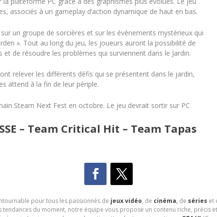
r la plateforme PC grâce à des graphismes plus évolués. Le jeu
tes, associés à un gameplay d’action dynamique de haut en bas.
 sur un groupe de sorcières et sur les événements mystérieux qui
en ». Tout au long du jeu, les joueurs auront la possibilité de
s et de résoudre les problèmes qui surviennent dans le Jardin.
ront relever les différents défis qui se présentent dans le jardin,
s attend à la fin de leur périple.
ain Steam Next Fest en octobre. Le jeu devrait sortir sur PC
E – Team Critical Hit – Team Tapas
contournable pour tous les passionnés de
jeux vidéo
, de
cinéma
,
de
séries
et 
les tendances du moment, notre équipe vous propose un contenu riche, précis et