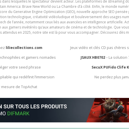
ives dans lesquelles le spectateur devient acteur. Les plateformes de streaming 
ain America: Brave New World ou La Chambre d’à côté. Enfin, le monde numéri
encore du Generative Engine Optimization (GEO), nouvelle approche SEO pensée p
ation technologique, créativité vidéoludique et bouleversement des usages num
ech de l’année, notamment ceux liés aux avancées en intelligence artificielle. Ac
ien aux gamers invétérés qu’aux amateurs de cinéma et de technologie. Que vous 
rès attendus en 2025, notre site est là pour vous accompagner. Découvrez dès m
chez
liliecollections.com
Jeux vidéo et clés CD pas chères 
 technophiles et gamers nomades
JSAUX HB0702
– La solution
otéger votre seed phrase
SecuX PUFido Clife 
 pliable qui redéfinit l’immersion
Ne perdez plus jam
ur mesure de TopAchat