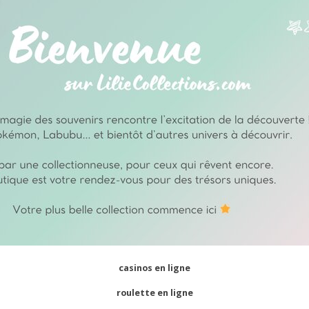
casinos en ligne
roulette en ligne