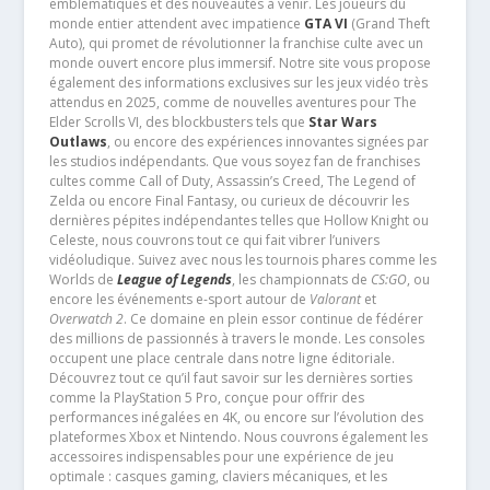
emblématiques et des nouveautés à venir. Les joueurs du
monde entier attendent avec impatience
GTA VI
(Grand Theft
Auto), qui promet de révolutionner la franchise culte avec un
monde ouvert encore plus immersif. Notre site vous propose
également des informations exclusives sur les jeux vidéo très
attendus en 2025, comme de nouvelles aventures pour The
Elder Scrolls VI, des blockbusters tels que
Star Wars
Outlaws
, ou encore des expériences innovantes signées par
les studios indépendants. Que vous soyez fan de franchises
cultes comme Call of Duty, Assassin’s Creed, The Legend of
Zelda ou encore Final Fantasy, ou curieux de découvrir les
dernières pépites indépendantes telles que Hollow Knight ou
Celeste, nous couvrons tout ce qui fait vibrer l’univers
vidéoludique. Suivez avec nous les tournois phares comme les
Worlds de
League of Legends
, les championnats de
CS:GO
, ou
encore les événements e-sport autour de
Valorant
et
Overwatch 2
. Ce domaine en plein essor continue de fédérer
des millions de passionnés à travers le monde. Les consoles
occupent une place centrale dans notre ligne éditoriale.
Découvrez tout ce qu’il faut savoir sur les dernières sorties
comme la PlayStation 5 Pro, conçue pour offrir des
performances inégalées en 4K, ou encore sur l’évolution des
plateformes Xbox et Nintendo. Nous couvrons également les
accessoires indispensables pour une expérience de jeu
optimale : casques gaming, claviers mécaniques, et les