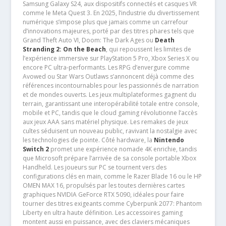
Samsung Galaxy S24, aux dispositifs connectés et casques VR
comme le Meta Quest 3. En 2025, l’industrie du divertissement
numérique s’impose plus que jamais comme un carrefour
d’innovations majeures, porté par des titres phares tels que
Grand Theft Auto VI, Doom: The Dark Ages ou
Death
Stranding 2: On the Beach
, qui repoussent les limites de
l’expérience immersive sur PlayStation 5 Pro, Xbox Series X ou
encore PC ultra-performants. Les RPG d’envergure comme
Avowed ou Star Wars Outlaws s’annoncent déjà comme des
références incontournables pour les passionnés de narration
et de mondes ouverts. Les jeux multiplateformes gagnent du
terrain, garantissant une interopérabilité totale entre console,
mobile et PC, tandis que le cloud gaming révolutionne l’accès
aux jeux AAA sans matériel physique. Les remakes de jeux
cultes séduisent un nouveau public, ravivant la nostalgie avec
les technologies de pointe. Côté hardware, la
Nintendo
Switch 2
promet une expérience nomade 4K enrichie, tandis
que Microsoft prépare l’arrivée de sa console portable Xbox
Handheld. Les joueurs sur PC se tournent vers des
configurations clés en main, comme le Razer Blade 16 ou le HP
OMEN MAX 16, propulsés par les toutes dernières cartes
graphiques NVIDIA GeForce RTX 5090, idéales pour faire
tourner des titres exigeants comme Cyberpunk 2077: Phantom
Liberty en ultra haute définition. Les accessoires gaming
montent aussi en puissance, avec des claviers mécaniques