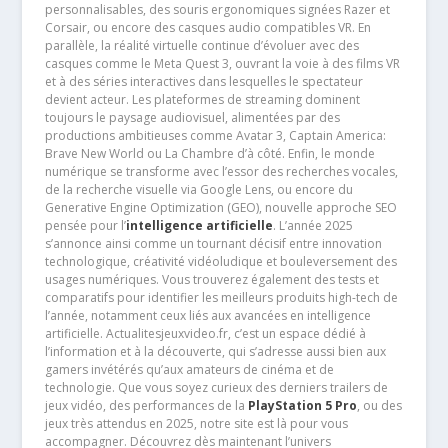
personnalisables, des souris ergonomiques signées Razer et
Corsair, ou encore des casques audio compatibles VR. En
parallèle, la réalité virtuelle continue d’évoluer avec des
casques comme le Meta Quest 3, ouvrant la voie à des films VR
et à des séries interactives dans lesquelles le spectateur
devient acteur. Les plateformes de streaming dominent
toujours le paysage audiovisuel, alimentées par des
productions ambitieuses comme Avatar 3, Captain America:
Brave New World ou La Chambre d’à côté. Enfin, le monde
numérique se transforme avec l’essor des recherches vocales,
de la recherche visuelle via Google Lens, ou encore du
Generative Engine Optimization (GEO), nouvelle approche SEO
pensée pour l’
intelligence artificielle
. L’année 2025
s’annonce ainsi comme un tournant décisif entre innovation
technologique, créativité vidéoludique et bouleversement des
usages numériques. Vous trouverez également des tests et
comparatifs pour identifier les meilleurs produits high-tech de
l’année, notamment ceux liés aux avancées en intelligence
artificielle. Actualitesjeuxvideo.fr, c’est un espace dédié à
l’information et à la découverte, qui s’adresse aussi bien aux
gamers invétérés qu’aux amateurs de cinéma et de
technologie. Que vous soyez curieux des derniers trailers de
jeux vidéo, des performances de la
PlayStation 5 Pro
, ou des
jeux très attendus en 2025, notre site est là pour vous
accompagner. Découvrez dès maintenant l’univers