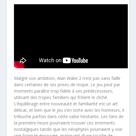
Malgré son ambition, Alan Wake 2 n’est pas sans faillir
dans certaines de ses prises de risque. Le jeu peut par
moments paraître trop fidèle à ses prédécesseurs,
utilisant des tropes familiers qui frôlent le cliché.
L’équilibrage entre nouveauté et familiarité est un art
délicat, et bien que le jeu s’en sorte avec les honneurs, il
trébuche parfois dans cette valse hésitante. Les fans de
la première heure pourraient trouver ces errements
nostalgiques tandis que les néophytes pourraient y voir
une formule éprouvée, manquant d’une touche de