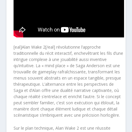
[eal]Alan Wake 2[/eal] révolutionne l’approche
traditionnelle du récit interactif, enchevêtrant les fils d’une
intrigue complexe à une jouabilité aussi inventive
qu’intuitive. La « mind place » de Saga Anderson est une
trouvaille de gameplay rafraîchissante, transformant les
menus souvent abstraits en un espace tangible, presque
thérapeutique. L’alternance entre les perspectives de
Saga et d’Alan offre une dualité narrative captivante, où
chaque réalité s’entrelace et enrichit l’autre. Si le concept
peut sembler familier, c’est son exécution qui éblouit, la
manière dont chaque élément ludique et chaque détail
scénaristique s’imbriquent avec une précision horlogère.
Sur le plan technique, Alan Wake 2 est une réussite