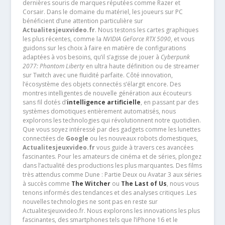
dernières souris de marques réputées comme Razer et
Corsair. Dans le domaine du matériel, les joueurs sur PC
bénéficient d’une attention particulière sur
Actualitesjeuxvideo.fr
. Nous testons les cartes graphiques
les plus récentes, comme la
NVIDIA GeForce RTX 5090
, et vous
guidons sur les choix à faire en matière de configurations
adaptées à vos besoins, qu’il s’agisse de jouer à
Cyberpunk
2077: Phantom Liberty
en ultra haute définition ou de streamer
sur Twitch avec une fluidité parfaite. Côté innovation,
l’écosystème des objets connectés s’élargit encore. Des
montres intelligentes de nouvelle génération aux écouteurs
sans fil dotés d’
intelligence artificielle
, en passant par des
systèmes domotiques entièrement automatisés, nous
explorons les technologies qui révolutionnent notre quotidien.
Que vous soyez intéressé par des gadgets comme les lunettes
connectées de
Google
ou les nouveaux robots domestiques,
Actualitesjeuxvideo.fr
vous guide à travers ces avancées
fascinantes. Pour les amateurs de cinéma et de séries, plongez
dans l’actualité des productions les plus marquantes. Des films
très attendus comme Dune : Partie Deux ou Avatar 3 aux séries
à succès comme
The Witcher
ou
The Last of Us
, nous vous
tenons informés des tendances et des analyses critiques .Les
nouvelles technologies ne sont pas en reste sur
Actualitesjeuxvideo.fr. Nous explorons les innovations les plus
fascinantes, des smartphones tels que l’iPhone 16 et le