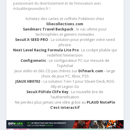
passionnant du divertissement et de l’innovation avec
Actualitesjeuxvideo.fr !
Achetez des cartes et coffrets Pokémon chez
liliecollections.com
Sandmarc Travel Backpack
: le sac ultime pour
technophiles et gamers nomades
SecuX X-SEED PRO
: La solution pour protéger votre seed
phrase
Next Level Racing Formula Lite Pro
: Le cockpit pliable qui
redéfinit l’immersion
Configomatic
: Le configurateur PC sur mesure de
TopAchat
Jeux vidéo et clés CD pas chères sur
Difmark.com
– large
choix de jeux PC, Xbox, PS5
JSAUX HB0702
– La solution 7-en-1 pour Steam Deck, ROG
Ally et Legion Go
SecuX PUFido Clife Key
: La nouvelle ère de
l’authentification
Ne perdez plus jamais une idée grâce au
PLAUD NotePin
C’est interactif