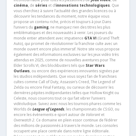
cinéma
,
de
séries
et d’
innovations technologiques
. Que
vous cherchiez à suivre l’actualité des grandes licences ou à
découvrir les tendances du moment, notre équipe vous
propose un contenu riche, précis et toujours à jour.Dans
l’univers du
gaming
, ne manquez rien des titres les plus
emblématiques et des nouveautés à venir. Les joueurs du
monde entier attendent avec impatience
GTA VI
(Grand Theft
Auto), qui promet de révolutionner la franchise culte avec un
monde ouvert encore plus immersif. Notre site vous propose
également des informations exclusives sur les jeux vidéo très
attendus en 2025, comme de nouvelles aventures pour The
Elder Scrolls VI, des blockbusters tels que
Star Wars
Outlaws
, ou encore des expériences innovantes signées par
les studios indépendants. Que vous soyez fan de franchises
cultes comme Call of Duty, Assassin’s Creed, The Legend of
Zelda ou encore Final Fantasy, ou curieux de découvrir les
dernières pépites indépendantes telles que Hollow Knight ou
Celeste, nous couvrons tout ce qui fait vibrer l’univers
vidéoludique. Suivez avec nous les tournois phares comme les
Worlds de
League of Legends
, les championnats de
CS:GO
, ou
encore les événements e-sport autour de
Valorant
et
Overwatch 2
. Ce domaine en plein essor continue de fédérer
des millions de passionnés à travers le monde. Les consoles
occupent une place centrale dans notre ligne éditoriale.