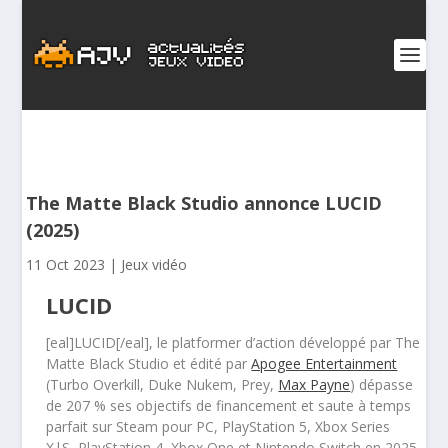
The Matte Black Studio annonce LUCID
(2025)
11 Oct 2023
|
Jeux vidéo
LUCID
[eal]LUCID[/eal], le platformer d’action développé par The
Matte Black Studio et édité par
Apogee Entertainment
(Turbo Overkill, Duke Nukem, Prey,
Max Payne
) dépasse
de 207 % ses objectifs de financement et saute à temps
parfait sur Steam pour PC, PlayStation 5, Xbox Series
X|S, PlayStation 4, Xbox One et Nintendo Switch en 2025.