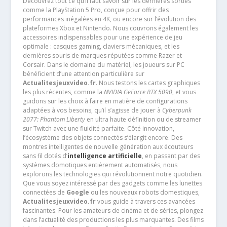
Découvrez tout ce qu’il faut savoir sur les dernières sorties
comme la PlayStation 5 Pro, conçue pour offrir des
performances inégalées en 4K, ou encore sur l’évolution des
plateformes Xbox et Nintendo. Nous couvrons également les
accessoires indispensables pour une expérience de jeu
optimale : casques gaming, claviers mécaniques, et les
dernières souris de marques réputées comme Razer et
Corsair. Dans le domaine du matériel, les joueurs sur PC
bénéficient d’une attention particulière sur
Actualitesjeuxvideo.fr
. Nous testons les cartes graphiques
les plus récentes, comme la
NVIDIA GeForce RTX 5090
, et vous
guidons sur les choix à faire en matière de configurations
adaptées à vos besoins, qu’il s’agisse de jouer à
Cyberpunk
2077: Phantom Liberty
en ultra haute définition ou de streamer
sur Twitch avec une fluidité parfaite. Côté innovation,
l’écosystème des objets connectés s’élargit encore. Des
montres intelligentes de nouvelle génération aux écouteurs
sans fil dotés d’
intelligence artificielle
, en passant par des
systèmes domotiques entièrement automatisés, nous
explorons les technologies qui révolutionnent notre quotidien.
Que vous soyez intéressé par des gadgets comme les lunettes
connectées de
Google
ou les nouveaux robots domestiques,
Actualitesjeuxvideo.fr
vous guide à travers ces avancées
fascinantes. Pour les amateurs de cinéma et de séries, plongez
dans l’actualité des productions les plus marquantes. Des films