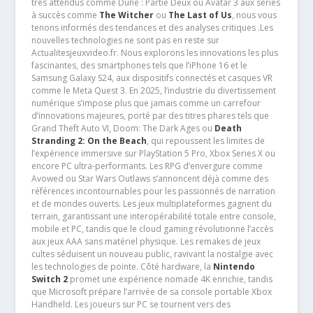
très attendus comme Dune : Partie Deux ou Avatar 3 aux séries
à succès comme
The Witcher
ou
The Last of Us
, nous vous
tenons informés des tendances et des analyses critiques .Les
nouvelles technologies ne sont pas en reste sur
Actualitesjeuxvideo.fr. Nous explorons les innovations les plus
fascinantes, des smartphones tels que l’iPhone 16 et le
Samsung Galaxy S24, aux dispositifs connectés et casques VR
comme le Meta Quest 3. En 2025, l’industrie du divertissement
numérique s’impose plus que jamais comme un carrefour
d’innovations majeures, porté par des titres phares tels que
Grand Theft Auto VI, Doom: The Dark Ages ou
Death
Stranding 2: On the Beach
, qui repoussent les limites de
l’expérience immersive sur PlayStation 5 Pro, Xbox Series X ou
encore PC ultra-performants. Les RPG d’envergure comme
Avowed ou Star Wars Outlaws s’annoncent déjà comme des
références incontournables pour les passionnés de narration
et de mondes ouverts. Les jeux multiplateformes gagnent du
terrain, garantissant une interopérabilité totale entre console,
mobile et PC, tandis que le cloud gaming révolutionne l’accès
aux jeux AAA sans matériel physique. Les remakes de jeux
cultes séduisent un nouveau public, ravivant la nostalgie avec
les technologies de pointe. Côté hardware, la
Nintendo
Switch 2
promet une expérience nomade 4K enrichie, tandis
que Microsoft prépare l’arrivée de sa console portable Xbox
Handheld. Les joueurs sur PC se tournent vers des