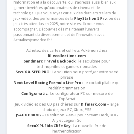
l’information et à la découverte, qui s’adresse aussi bien aux
gamers invétérés qu’aux amateurs de cinéma et de
technologie. Que vous soyez curieux des derniers trailers de
jeux vidéo, des performances de la
PlayStation 5 Pro
, ou des
jeux très attendus en 2025, notre site est là pour vous
accompagner. Découvrez dès maintenant l’univers
passionnant du divertissement et de l’innovation avec
Actualitesjeuxvideo.fr !
Achetez des cartes et coffrets Pokémon chez
liliecollections.com
Sandmarc Travel Backpack
: le sac ultime pour
technophiles et gamers nomades
SecuX X-SEED PRO
: La solution pour protéger votre seed
phrase
Next Level Racing Formula Lite Pro
: Le cockpit pliable qui
redéfinit l’immersion
Configomatic
: Le configurateur PC sur mesure de
TopAchat
Jeux vidéo et clés CD pas chères sur
Difmark.com
– large
choix de jeux PC, Xbox, PS5
JSAUX HB0702
– La solution 7-en-1 pour Steam Deck, ROG
Ally et Legion Go
SecuX PUFido Clife Key
: La nouvelle ère de
l’authentification