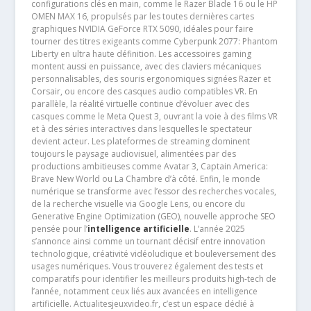
configurations clés en main, comme le Razer Blade 16 ou le HP
OMEN MAX 16, propulsés par les toutes dernières cartes
graphiques NVIDIA GeForce RTX 5090, idéales pour faire
tourner des titres exigeants comme Cyberpunk 2077: Phantom
Liberty en ultra haute définition. Les accessoires gaming
montent aussi en puissance, avec des claviers mécaniques
personnalisables, des souris ergonomiques signées Razer et
Corsair, ou encore des casques audio compatibles VR. En
parallèle, la réalité virtuelle continue d’évoluer avec des
casques comme le Meta Quest 3, ouvrant la voie à des films VR
et à des séries interactives dans lesquelles le spectateur
devient acteur. Les plateformes de streaming dominent
toujours le paysage audiovisuel, alimentées par des
productions ambitieuses comme Avatar 3, Captain America:
Brave New World ou La Chambre d’à côté. Enfin, le monde
numérique se transforme avec l’essor des recherches vocales,
de la recherche visuelle via Google Lens, ou encore du
Generative Engine Optimization (GEO), nouvelle approche SEO
pensée pour l’
intelligence artificielle
. L’année 2025
s’annonce ainsi comme un tournant décisif entre innovation
technologique, créativité vidéoludique et bouleversement des
usages numériques. Vous trouverez également des tests et
comparatifs pour identifier les meilleurs produits high-tech de
l’année, notamment ceux liés aux avancées en intelligence
artificielle. Actualitesjeuxvideo.fr, c’est un espace dédié à