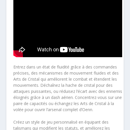
Entrez dans un état de fluidité grâce à des commandes
précises, des mécanismes de mouvement fluides et des
Arts de Cristal qui améliorent le combat et étendent les
mouvements. Déchaînez la hache de cristal pour des
attaques puissantes, ou réduisez l’écart avec des ennemis
éloignés grâce à un dash aérien. Concentrez-vous sur une
paire de capacités ou échangez les Arts de Cristal à la
volée pour ouvrir l’arsenal complet d’Oenn.
Créez un style de jeu personnalisé en équipant des
talismans qui modifient les statuts, et améliorez les