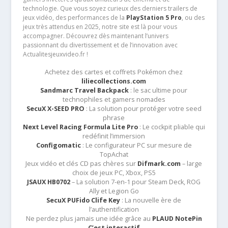
technologie. Que vous soyez curieux des derniers trailers de
jeux vidéo, des performances de la
PlayStation 5 Pro
, ou des
jeux très attendus en 2025, notre site est là pour vous
accompagner. Découvrez dès maintenant l’univers
passionnant du divertissement et de l’innovation avec
Actualitesjeuxvideo.fr !
Achetez des cartes et coffrets Pokémon chez
liliecollections.com
Sandmarc Travel Backpack
: le sac ultime pour
technophiles et gamers nomades
SecuX X-SEED PRO
: La solution pour protéger votre seed
phrase
Next Level Racing Formula Lite Pro
: Le cockpit pliable qui
redéfinit l’immersion
Configomatic
: Le configurateur PC sur mesure de
TopAchat
Jeux vidéo et clés CD pas chères sur
Difmark.com
– large
choix de jeux PC, Xbox, PS5
JSAUX HB0702
– La solution 7-en-1 pour Steam Deck, ROG
Ally et Legion Go
SecuX PUFido Clife Key
: La nouvelle ère de
l’authentification
Ne perdez plus jamais une idée grâce au
PLAUD NotePin
C’est interactif