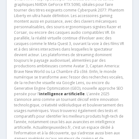
graphiques NVIDIA GeForce RTX 5090, idéales pour faire
tourner des titres exigeants comme Cyberpunk 2077: Phantom
Liberty en ultra haute définition. Les accessoires gaming
montent aussi en puissance, avec des claviers mécaniques
personnalisables, des souris ergonomiques signées Razer et
Corsair, ou encore des casques audio compatibles VR. En
parallèle, la réalité virtuelle continue d’évoluer avec des
casques comme le Meta Quest 3, ouvrant la voie à des films VR
et à des séries interactives dans lesquelles le spectateur
devient acteur. Les plateformes de streaming dominent
toujours le paysage audiovisuel, alimentées par des
productions ambitieuses comme Avatar 3, Captain America:
Brave New World ou La Chambre d’à côté. Enfin, le monde
numérique se transforme avec l’essor des recherches vocales,
de la recherche visuelle via Google Lens, ou encore du
Generative Engine Optimization (GEO), nouvelle approche SEO
pensée pour l’
intelligence artificielle
. L’année 2025
s’annonce ainsi comme un tournant décisif entre innovation
technologique, créativité vidéoludique et bouleversement des
usages numériques. Vous trouverez également des tests et
comparatifs pour identifier les meilleurs produits high-tech de
l’année, notamment ceux liés aux avancées en intelligence
artificielle. Actualitesjeuxvideo.fr, c’est un espace dédié à
l’information et à la découverte, qui s’adresse aussi bien aux
gamers invétérés qu’aux amateurs de cinéma et de