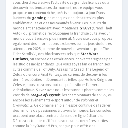
vous cherchiez à suivre l’actualité des grandes licences ou à
découvrir les tendances du moment, notre équipe vous
propose un contenu riche, précis et toujours à jour.Dans
l’univers du
gaming
, ne manquez rien des titres les plus
emblématiques et des nouveautés à venir. Les joueurs du
monde entier attendent avec impatience
GTA VI
(Grand Theft
Auto), qui promet de révolutionner la franchise culte avec un
monde ouvert encore plus immersif. Notre site vous propose
également des informations exclusives sur les jeux vidéo très
attendus en 2025, comme de nouvelles aventures pour The
Elder Scrolls VI, des blockbusters tels que
Star Wars
Outlaws
, ou encore des expériences innovantes signées par
les studios indépendants. Que vous soyez fan de franchises
cultes comme Call of Duty, Assassin’s Creed, The Legend of
Zelda ou encore Final Fantasy, ou curieux de découvrir les
dernières pépites indépendantes telles que Hollow Knight ou
Celeste, nous couvrons tout ce qui fait vibrer l’univers
vidéoludique. Suivez avec nous les tournois phares comme les
Worlds de
League of Legends
, les championnats de
CS:GO
, ou
encore les événements e-sport autour de
Valorant
et
Overwatch 2
. Ce domaine en plein essor continue de fédérer
des millions de passionnés à travers le monde. Les consoles
occupent une place centrale dans notre ligne éditoriale.
Découvrez tout ce qu’il faut savoir sur les dernières sorties
comme la PlayStation 5 Pro, conçue pour offrir des