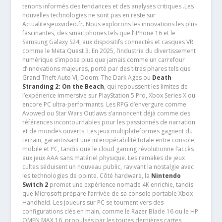
tenons informés des tendances et des analyses critiques .Les
nouvelles technologies ne sont pas en reste sur
Actualitesjeuxvideo.fr. Nous explorons les innovations les plus
fascinantes, des smartphones tels que l’iPhone 16 et le
Samsung Galaxy S24, aux dispositifs connectés et casques VR
comme le Meta Quest 3. En 2025, l’industrie du divertissement
numérique s’impose plus que jamais comme un carrefour
d’innovations majeures, porté par des titres phares tels que
Grand Theft Auto VI, Doom: The Dark Ages ou
Death
Stranding 2: On the Beach
, qui repoussent les limites de
l’expérience immersive sur PlayStation 5 Pro, Xbox Series X ou
encore PC ultra-performants. Les RPG d’envergure comme
Avowed ou Star Wars Outlaws s’annoncent déjà comme des
références incontournables pour les passionnés de narration
et de mondes ouverts. Les jeux multiplateformes gagnent du
terrain, garantissant une interopérabilité totale entre console,
mobile et PC, tandis que le cloud gaming révolutionne l’accès
aux jeux AAA sans matériel physique. Les remakes de jeux
cultes séduisent un nouveau public, ravivant la nostalgie avec
les technologies de pointe. Côté hardware, la
Nintendo
Switch 2
promet une expérience nomade 4K enrichie, tandis
que Microsoft prépare l’arrivée de sa console portable Xbox
Handheld. Les joueurs sur PC se tournent vers des
configurations clés en main, comme le Razer Blade 16 ou le HP
OMEN MAX 16, propulsés par les toutes dernières cartes