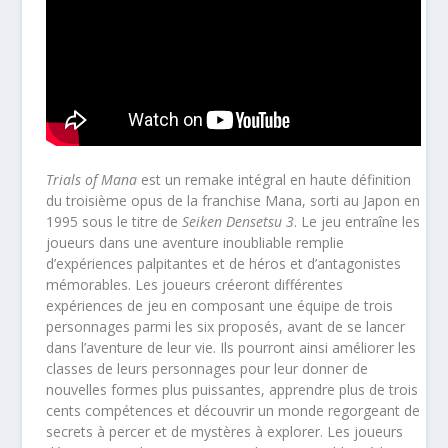
Trials of Mana
est un remake intégral en haute définition
du troisième opus de la franchise Mana, sorti au Japon en
1995 sous le titre de
Seiken Densetsu 3
. Le jeu entraîne les
joueurs dans une aventure inoubliable remplie
d’expériences palpitantes et de héros et d’antagonistes
mémorables. Les joueurs créeront différentes
expériences de jeu en composant une équipe de trois
personnages parmi les six proposés, avant de se lancer
dans l’aventure de leur vie. Ils pourront ainsi améliorer les
classes de leurs personnages pour leur donner de
nouvelles formes plus puissantes, apprendre plus de trois
cents compétences et découvrir un monde regorgeant de
secrets à percer et de mystères à explorer. Les joueurs