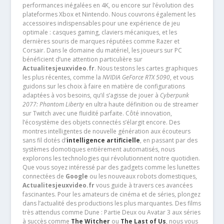
performances inégalées en 4K, ou encore sur l’évolution des
plateformes Xbox et Nintendo. Nous couvrons également les
accessoires indispensables pour une expérience de jeu
optimale : casques gaming, claviers mécaniques, et les
dernières souris de marques réputées comme Razer et
Corsair. Dans le domaine du matériel, les joueurs sur PC
bénéficient d’une attention particulière sur
Actualitesjeuxvideo.fr
. Nous testons les cartes graphiques
les plus récentes, comme la
NVIDIA GeForce RTX 5090
, et vous
guidons sur les choix à faire en matière de configurations
adaptées à vos besoins, qu’il s’agisse de jouer à
Cyberpunk
2077: Phantom Liberty
en ultra haute définition ou de streamer
sur Twitch avec une fluidité parfaite. Côté innovation,
l’écosystème des objets connectés s’élargit encore. Des
montres intelligentes de nouvelle génération aux écouteurs
sans fil dotés d’
intelligence artificielle
, en passant par des
systèmes domotiques entièrement automatisés, nous
explorons les technologies qui révolutionnent notre quotidien.
Que vous soyez intéressé par des gadgets comme les lunettes
connectées de
Google
ou les nouveaux robots domestiques,
Actualitesjeuxvideo.fr
vous guide à travers ces avancées
fascinantes. Pour les amateurs de cinéma et de séries, plongez
dans l’actualité des productions les plus marquantes. Des films
très attendus comme Dune : Partie Deux ou Avatar 3 aux séries
à succès comme
The Witcher
ou
The Last of Us
, nous vous