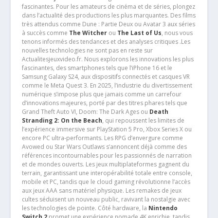
fascinantes. Pour les amateurs de cinéma et de séries, plongez
dans l’actualité des productions les plus marquantes. Des films
très attendus comme Dune : Partie Deux ou Avatar 3 aux séries
à succès comme
The Witcher
ou
The Last of Us
, nous vous
tenons informés des tendances et des analyses critiques .Les
nouvelles technologies ne sont pas en reste sur
Actualitesjeuxvideo.fr. Nous explorons les innovations les plus
fascinantes, des smartphones tels que l’iPhone 16 et le
Samsung Galaxy S24, aux dispositifs connectés et casques VR
comme le Meta Quest 3. En 2025, l’industrie du divertissement
numérique s’impose plus que jamais comme un carrefour
d’innovations majeures, porté par des titres phares tels que
Grand Theft Auto VI, Doom: The Dark Ages ou
Death
Stranding 2: On the Beach
, qui repoussent les limites de
l’expérience immersive sur PlayStation 5 Pro, Xbox Series X ou
encore PC ultra-performants. Les RPG d’envergure comme
Avowed ou Star Wars Outlaws s’annoncent déjà comme des
références incontournables pour les passionnés de narration
et de mondes ouverts. Les jeux multiplateformes gagnent du
terrain, garantissant une interopérabilité totale entre console,
mobile et PC, tandis que le cloud gaming révolutionne l’accès
aux jeux AAA sans matériel physique. Les remakes de jeux
cultes séduisent un nouveau public, ravivant la nostalgie avec
les technologies de pointe. Côté hardware, la
Nintendo
Switch 2
promet une expérience nomade 4K enrichie, tandis