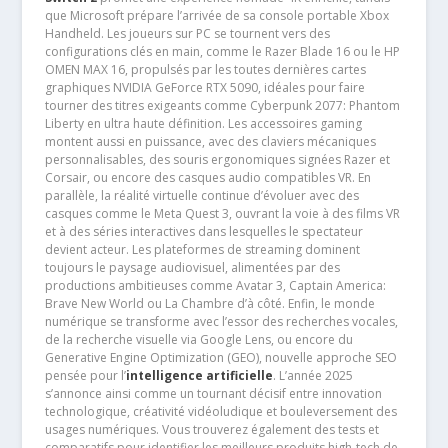
que Microsoft prépare l’arrivée de sa console portable Xbox
Handheld. Les joueurs sur PC se tournent vers des
configurations clés en main, comme le Razer Blade 16 ou le HP
OMEN MAX 16, propulsés par les toutes dernières cartes
graphiques NVIDIA GeForce RTX 5090, idéales pour faire
tourner des titres exigeants comme Cyberpunk 2077: Phantom
Liberty en ultra haute définition. Les accessoires gaming
montent aussi en puissance, avec des claviers mécaniques
personnalisables, des souris ergonomiques signées Razer et
Corsair, ou encore des casques audio compatibles VR. En
parallèle, la réalité virtuelle continue d’évoluer avec des
casques comme le Meta Quest 3, ouvrant la voie à des films VR
et à des séries interactives dans lesquelles le spectateur
devient acteur. Les plateformes de streaming dominent
toujours le paysage audiovisuel, alimentées par des
productions ambitieuses comme Avatar 3, Captain America:
Brave New World ou La Chambre d’à côté. Enfin, le monde
numérique se transforme avec l’essor des recherches vocales,
de la recherche visuelle via Google Lens, ou encore du
Generative Engine Optimization (GEO), nouvelle approche SEO
pensée pour l’
intelligence artificielle
. L’année 2025
s’annonce ainsi comme un tournant décisif entre innovation
technologique, créativité vidéoludique et bouleversement des
usages numériques. Vous trouverez également des tests et
comparatifs pour identifier les meilleurs produits high-tech de