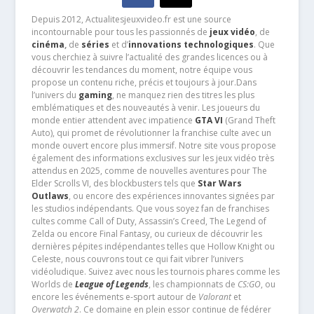
Depuis 2012, Actualitesjeuxvideo.fr est une source
incontournable pour tous les passionnés de
jeux vidéo
, de
cinéma
,
de
séries
et d’
innovations technologiques
. Que
vous cherchiez à suivre l’actualité des grandes licences ou à
découvrir les tendances du moment, notre équipe vous
propose un contenu riche, précis et toujours à jour.Dans
l’univers du
gaming
, ne manquez rien des titres les plus
emblématiques et des nouveautés à venir. Les joueurs du
monde entier attendent avec impatience
GTA VI
(Grand Theft
Auto), qui promet de révolutionner la franchise culte avec un
monde ouvert encore plus immersif. Notre site vous propose
également des informations exclusives sur les jeux vidéo très
attendus en 2025, comme de nouvelles aventures pour The
Elder Scrolls VI, des blockbusters tels que
Star Wars
Outlaws
, ou encore des expériences innovantes signées par
les studios indépendants. Que vous soyez fan de franchises
cultes comme Call of Duty, Assassin’s Creed, The Legend of
Zelda ou encore Final Fantasy, ou curieux de découvrir les
dernières pépites indépendantes telles que Hollow Knight ou
Celeste, nous couvrons tout ce qui fait vibrer l’univers
vidéoludique. Suivez avec nous les tournois phares comme les
Worlds de
League of Legends
, les championnats de
CS:GO
, ou
encore les événements e-sport autour de
Valorant
et
Overwatch 2
. Ce domaine en plein essor continue de fédérer