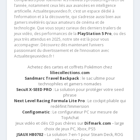
l’année, notamment ceux liés aux avancées en intelligence
artificielle. Actualitesjeuxvideo.fr, c’est un espace dédié à
l’information et à la découverte, qui s’adresse aussi bien aux
gamers invétérés qu’aux amateurs de cinéma et de
technologie. Que vous soyez curieux des derniers trailers de
jeux vidéo, des performances de la
PlayStation 5 Pro
, ou des
jeux très attendus en 2025, notre site est là pour vous
accompagner. Découvrez dès maintenant l’univers
passionnant du divertissement et de l’innovation avec
Actualitesjeuxvideo.fr !
Achetez des cartes et coffrets Pokémon chez
liliecollections.com
Sandmarc Travel Backpack
: le sac ultime pour
technophiles et gamers nomades
SecuX X-SEED PRO
: La solution pour protéger votre seed
phrase
Next Level Racing Formula Lite Pro
: Le cockpit pliable qui
redéfinit l’immersion
Configomatic
: Le configurateur PC sur mesure de
TopAchat
Jeux vidéo et clés CD pas chères sur
Difmark.com
– large
choix de jeux PC, Xbox, PS5
JSAUX HB0702
– La solution 7-en-1 pour Steam Deck, ROG