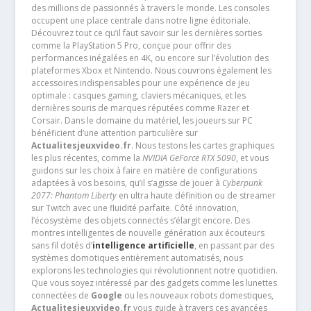
des millions de passionnés à travers le monde. Les consoles
occupent une place centrale dans notre ligne éditoriale.
Découvrez tout ce qu’il faut savoir sur les dernières sorties
comme la PlayStation 5 Pro, conçue pour offrir des
performances inégalées en 4K, ou encore sur l’évolution des
plateformes Xbox et Nintendo. Nous couvrons également les
accessoires indispensables pour une expérience de jeu
optimale : casques gaming, claviers mécaniques, et les
dernières souris de marques réputées comme Razer et
Corsair. Dans le domaine du matériel, les joueurs sur PC
bénéficient d’une attention particulière sur
Actualitesjeuxvideo.fr
. Nous testons les cartes graphiques
les plus récentes, comme la
NVIDIA GeForce RTX 5090
, et vous
guidons sur les choix à faire en matière de configurations
adaptées à vos besoins, qu’il s’agisse de jouer à
Cyberpunk
2077: Phantom Liberty
en ultra haute définition ou de streamer
sur Twitch avec une fluidité parfaite. Côté innovation,
l’écosystème des objets connectés s’élargit encore. Des
montres intelligentes de nouvelle génération aux écouteurs
sans fil dotés d’
intelligence artificielle
, en passant par des
systèmes domotiques entièrement automatisés, nous
explorons les technologies qui révolutionnent notre quotidien.
Que vous soyez intéressé par des gadgets comme les lunettes
connectées de
Google
ou les nouveaux robots domestiques,
Actualitesjeuxvideo.fr
vous guide à travers ces avancées