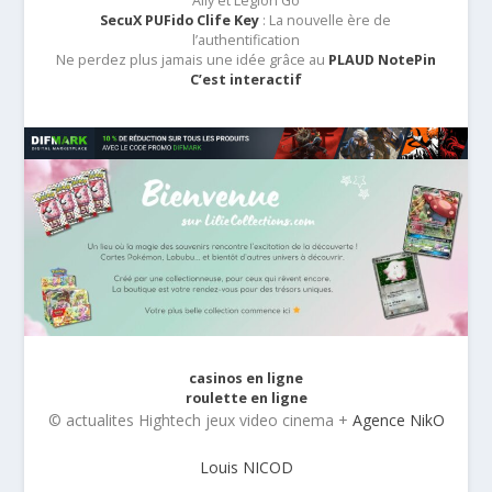
Ally et Legion Go
SecuX PUFido Clife Key
: La nouvelle ère de
l’authentification
Ne perdez plus jamais une idée grâce au
PLAUD NotePin
C’est interactif
casinos en ligne
roulette en ligne
© actualites Hightech jeux video cinema +
Agence NikO
Louis NICOD