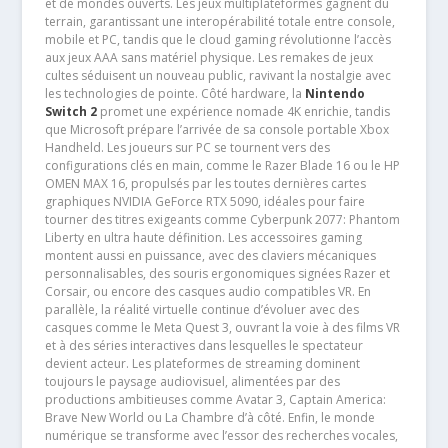
et de mondes ouverts. Les jeux multiplateformes gagnent du
terrain, garantissant une interopérabilité totale entre console,
mobile et PC, tandis que le cloud gaming révolutionne l’accès
aux jeux AAA sans matériel physique. Les remakes de jeux
cultes séduisent un nouveau public, ravivant la nostalgie avec
les technologies de pointe. Côté hardware, la
Nintendo
Switch 2
promet une expérience nomade 4K enrichie, tandis
que Microsoft prépare l’arrivée de sa console portable Xbox
Handheld. Les joueurs sur PC se tournent vers des
configurations clés en main, comme le Razer Blade 16 ou le HP
OMEN MAX 16, propulsés par les toutes dernières cartes
graphiques NVIDIA GeForce RTX 5090, idéales pour faire
tourner des titres exigeants comme Cyberpunk 2077: Phantom
Liberty en ultra haute définition. Les accessoires gaming
montent aussi en puissance, avec des claviers mécaniques
personnalisables, des souris ergonomiques signées Razer et
Corsair, ou encore des casques audio compatibles VR. En
parallèle, la réalité virtuelle continue d’évoluer avec des
casques comme le Meta Quest 3, ouvrant la voie à des films VR
et à des séries interactives dans lesquelles le spectateur
devient acteur. Les plateformes de streaming dominent
toujours le paysage audiovisuel, alimentées par des
productions ambitieuses comme Avatar 3, Captain America:
Brave New World ou La Chambre d’à côté. Enfin, le monde
numérique se transforme avec l’essor des recherches vocales,