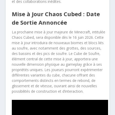
et des collaborations inédites.
Mise à Jour Chaos Cubed : Date
de Sortie Annoncée
La prochaine mise à jour majeure de Minecraft, intitulée
Chaos Cubed, sera disponible dès le 16 juin 2026. Cette
mise à jour introduira de nouveaux biomes et blocs liés
au soufre, avec notamment des grottes, des sources,
des bassins et des pics de soufre. Le Cube de Soufre,
élément central de cette mise à jour, apportera une
nouvelle dimension physique au gameplay grâce à ses
propriétés uniques. Les joueurs pourront expérimenter
différentes variantes du cube, chacune offrant des
comportements distincts en termes de rebond, de
glissement et de vitesse, ouvrant ainsi de nouvelles
possibilités de construction et d’interaction.