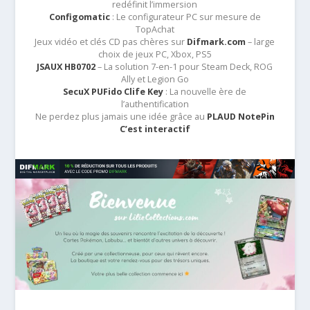
redéfinit l’immersion
Configomatic
: Le configurateur PC sur mesure de
TopAchat
Jeux vidéo et clés CD pas chères sur
Difmark.com
– large
choix de jeux PC, Xbox, PS5
JSAUX HB0702
– La solution 7-en-1 pour Steam Deck, ROG
Ally et Legion Go
SecuX PUFido Clife Key
: La nouvelle ère de
l’authentification
Ne perdez plus jamais une idée grâce au
PLAUD NotePin
C’est interactif