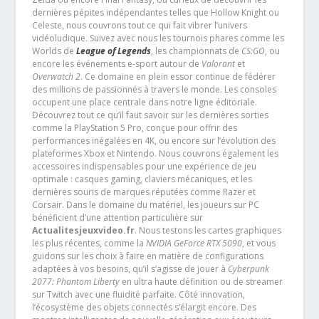
dernières pépites indépendantes telles que Hollow Knight ou
Celeste, nous couvrons tout ce qui fait vibrer l’univers
vidéoludique. Suivez avec nous les tournois phares comme les
Worlds de
League of Legends
, les championnats de
CS:GO
, ou
encore les événements e-sport autour de
Valorant
et
Overwatch 2
. Ce domaine en plein essor continue de fédérer
des millions de passionnés à travers le monde. Les consoles
occupent une place centrale dans notre ligne éditoriale.
Découvrez tout ce qu’il faut savoir sur les dernières sorties
comme la PlayStation 5 Pro, conçue pour offrir des
performances inégalées en 4K, ou encore sur l’évolution des
plateformes Xbox et Nintendo. Nous couvrons également les
accessoires indispensables pour une expérience de jeu
optimale : casques gaming, claviers mécaniques, et les
dernières souris de marques réputées comme Razer et
Corsair. Dans le domaine du matériel, les joueurs sur PC
bénéficient d’une attention particulière sur
Actualitesjeuxvideo.fr
. Nous testons les cartes graphiques
les plus récentes, comme la
NVIDIA GeForce RTX 5090
, et vous
guidons sur les choix à faire en matière de configurations
adaptées à vos besoins, qu’il s’agisse de jouer à
Cyberpunk
2077: Phantom Liberty
en ultra haute définition ou de streamer
sur Twitch avec une fluidité parfaite. Côté innovation,
l’écosystème des objets connectés s’élargit encore. Des