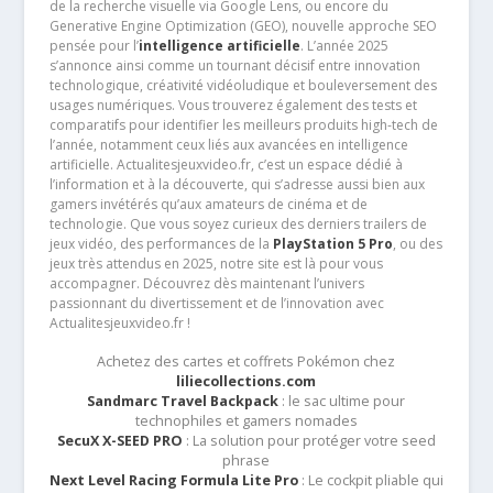
de la recherche visuelle via Google Lens, ou encore du
Generative Engine Optimization (GEO), nouvelle approche SEO
pensée pour l’
intelligence artificielle
. L’année 2025
s’annonce ainsi comme un tournant décisif entre innovation
technologique, créativité vidéoludique et bouleversement des
usages numériques. Vous trouverez également des tests et
comparatifs pour identifier les meilleurs produits high-tech de
l’année, notamment ceux liés aux avancées en intelligence
artificielle. Actualitesjeuxvideo.fr, c’est un espace dédié à
l’information et à la découverte, qui s’adresse aussi bien aux
gamers invétérés qu’aux amateurs de cinéma et de
technologie. Que vous soyez curieux des derniers trailers de
jeux vidéo, des performances de la
PlayStation 5 Pro
, ou des
jeux très attendus en 2025, notre site est là pour vous
accompagner. Découvrez dès maintenant l’univers
passionnant du divertissement et de l’innovation avec
Actualitesjeuxvideo.fr !
Achetez des cartes et coffrets Pokémon chez
liliecollections.com
Sandmarc Travel Backpack
: le sac ultime pour
technophiles et gamers nomades
SecuX X-SEED PRO
: La solution pour protéger votre seed
phrase
Next Level Racing Formula Lite Pro
: Le cockpit pliable qui