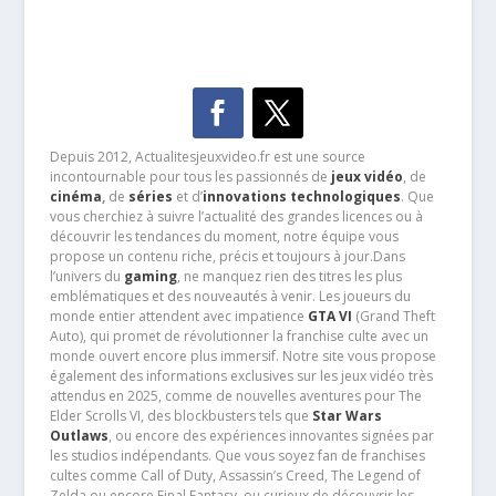
Depuis 2012, Actualitesjeuxvideo.fr est une source
incontournable pour tous les passionnés de
jeux vidéo
, de
cinéma
,
de
séries
et d’
innovations technologiques
. Que
vous cherchiez à suivre l’actualité des grandes licences ou à
découvrir les tendances du moment, notre équipe vous
propose un contenu riche, précis et toujours à jour.Dans
l’univers du
gaming
, ne manquez rien des titres les plus
emblématiques et des nouveautés à venir. Les joueurs du
monde entier attendent avec impatience
GTA VI
(Grand Theft
Auto), qui promet de révolutionner la franchise culte avec un
monde ouvert encore plus immersif. Notre site vous propose
également des informations exclusives sur les jeux vidéo très
attendus en 2025, comme de nouvelles aventures pour The
Elder Scrolls VI, des blockbusters tels que
Star Wars
Outlaws
, ou encore des expériences innovantes signées par
les studios indépendants. Que vous soyez fan de franchises
cultes comme Call of Duty, Assassin’s Creed, The Legend of
Zelda ou encore Final Fantasy, ou curieux de découvrir les