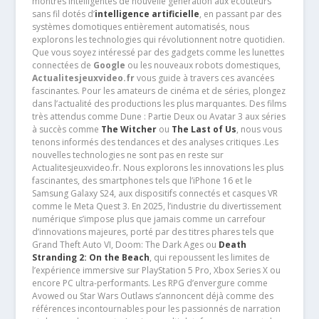
montres intelligentes de nouvelle génération aux écouteurs
sans fil dotés d’
intelligence artificielle
, en passant par des
systèmes domotiques entièrement automatisés, nous
explorons les technologies qui révolutionnent notre quotidien.
Que vous soyez intéressé par des gadgets comme les lunettes
connectées de
Google
ou les nouveaux robots domestiques,
Actualitesjeuxvideo.fr
vous guide à travers ces avancées
fascinantes. Pour les amateurs de cinéma et de séries, plongez
dans l’actualité des productions les plus marquantes. Des films
très attendus comme Dune : Partie Deux ou Avatar 3 aux séries
à succès comme
The Witcher
ou
The Last of Us
, nous vous
tenons informés des tendances et des analyses critiques .Les
nouvelles technologies ne sont pas en reste sur
Actualitesjeuxvideo.fr. Nous explorons les innovations les plus
fascinantes, des smartphones tels que l’iPhone 16 et le
Samsung Galaxy S24, aux dispositifs connectés et casques VR
comme le Meta Quest 3. En 2025, l’industrie du divertissement
numérique s’impose plus que jamais comme un carrefour
d’innovations majeures, porté par des titres phares tels que
Grand Theft Auto VI, Doom: The Dark Ages ou
Death
Stranding 2: On the Beach
, qui repoussent les limites de
l’expérience immersive sur PlayStation 5 Pro, Xbox Series X ou
encore PC ultra-performants. Les RPG d’envergure comme
Avowed ou Star Wars Outlaws s’annoncent déjà comme des
références incontournables pour les passionnés de narration