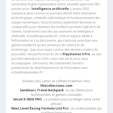
Generative Engine Optimization (GEO), nouvelle approche SEO
pensée pour l’
intelligence artificielle
. L’année 2025
s’annonce ainsi comme un tournant décisif entre innovation
technologique, créativité vidéoludique et bouleversement des
usages numériques. Vous trouverez également des tests et
comparatifs pour identifier les meilleurs produits high-tech de
l’année, notamment ceux liés aux avancées en intelligence
artificielle. Actualitesjeuxvideo.fr, c’est un espace dédié à
l’information et à la découverte, qui s’adresse aussi bien aux
gamers invétérés qu’aux amateurs de cinéma et de
technologie. Que vous soyez curieux des derniers trailers de
jeux vidéo, des performances de la
PlayStation 5 Pro
, ou des
jeux très attendus en 2025, notre site est là pour vous
accompagner. Découvrez dès maintenant l’univers
passionnant du divertissement et de l’innovation avec
Actualitesjeuxvideo.fr !
Achetez des cartes et coffrets Pokémon chez
liliecollections.com
Sandmarc Travel Backpack
: le sac ultime pour
technophiles et gamers nomades
SecuX X-SEED PRO
: La solution pour protéger votre seed
phrase
Next Level Racing Formula Lite Pro
: Le cockpit pliable qui
redéfinit l’immersion