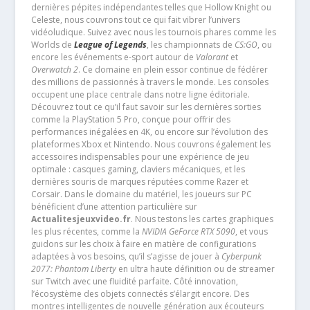
dernières pépites indépendantes telles que Hollow Knight ou
Celeste, nous couvrons tout ce qui fait vibrer l’univers
vidéoludique. Suivez avec nous les tournois phares comme les
Worlds de
League of Legends
, les championnats de
CS:GO
, ou
encore les événements e-sport autour de
Valorant
et
Overwatch 2
. Ce domaine en plein essor continue de fédérer
des millions de passionnés à travers le monde. Les consoles
occupent une place centrale dans notre ligne éditoriale.
Découvrez tout ce qu’il faut savoir sur les dernières sorties
comme la PlayStation 5 Pro, conçue pour offrir des
performances inégalées en 4K, ou encore sur l’évolution des
plateformes Xbox et Nintendo. Nous couvrons également les
accessoires indispensables pour une expérience de jeu
optimale : casques gaming, claviers mécaniques, et les
dernières souris de marques réputées comme Razer et
Corsair. Dans le domaine du matériel, les joueurs sur PC
bénéficient d’une attention particulière sur
Actualitesjeuxvideo.fr
. Nous testons les cartes graphiques
les plus récentes, comme la
NVIDIA GeForce RTX 5090
, et vous
guidons sur les choix à faire en matière de configurations
adaptées à vos besoins, qu’il s’agisse de jouer à
Cyberpunk
2077: Phantom Liberty
en ultra haute définition ou de streamer
sur Twitch avec une fluidité parfaite. Côté innovation,
l’écosystème des objets connectés s’élargit encore. Des
montres intelligentes de nouvelle génération aux écouteurs