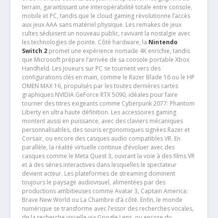
terrain, garantissant une interopérabilité totale entre console,
mobile et PC, tandis que le cloud gaming révolutionne l’accès
aux jeux AAA sans matériel physique. Les remakes de jeux
cultes séduisent un nouveau public, ravivant la nostalgie avec
les technologies de pointe. Côté hardware, la
Nintendo
Switch 2
promet une expérience nomade 4K enrichie, tandis
que Microsoft prépare l’arrivée de sa console portable Xbox
Handheld. Les joueurs sur PC se tournent vers des
configurations clés en main, comme le Razer Blade 16 ou le HP
OMEN MAX 16, propulsés par les toutes dernières cartes
graphiques NVIDIA GeForce RTX 5090, idéales pour faire
tourner des titres exigeants comme Cyberpunk 2077: Phantom
Liberty en ultra haute définition. Les accessoires gaming
montent aussi en puissance, avec des claviers mécaniques
personnalisables, des souris ergonomiques signées Razer et
Corsair, ou encore des casques audio compatibles VR. En
parallèle, la réalité virtuelle continue d’évoluer avec des
casques comme le Meta Quest 3, ouvrant la voie à des films VR
et à des séries interactives dans lesquelles le spectateur
devient acteur. Les plateformes de streaming dominent
toujours le paysage audiovisuel, alimentées par des
productions ambitieuses comme Avatar 3, Captain America:
Brave New World ou La Chambre d’à côté. Enfin, le monde
numérique se transforme avec l’essor des recherches vocales,
de la recherche visuelle via Google Lens, ou encore du