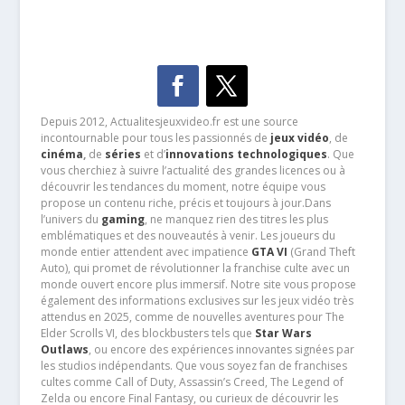
Depuis 2012, Actualitesjeuxvideo.fr est une source
incontournable pour tous les passionnés de
jeux vidéo
, de
cinéma
,
de
séries
et d’
innovations technologiques
. Que
vous cherchiez à suivre l’actualité des grandes licences ou à
découvrir les tendances du moment, notre équipe vous
propose un contenu riche, précis et toujours à jour.Dans
l’univers du
gaming
, ne manquez rien des titres les plus
emblématiques et des nouveautés à venir. Les joueurs du
monde entier attendent avec impatience
GTA VI
(Grand Theft
Auto), qui promet de révolutionner la franchise culte avec un
monde ouvert encore plus immersif. Notre site vous propose
également des informations exclusives sur les jeux vidéo très
attendus en 2025, comme de nouvelles aventures pour The
Elder Scrolls VI, des blockbusters tels que
Star Wars
Outlaws
, ou encore des expériences innovantes signées par
les studios indépendants. Que vous soyez fan de franchises
cultes comme Call of Duty, Assassin’s Creed, The Legend of
Zelda ou encore Final Fantasy, ou curieux de découvrir les