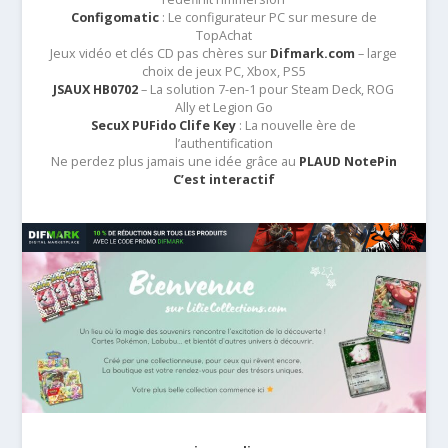
Configomatic
: Le configurateur PC sur mesure de
TopAchat
Jeux vidéo et clés CD pas chères sur
Difmark.com
– large
choix de jeux PC, Xbox, PS5
JSAUX HB0702
– La solution 7-en-1 pour Steam Deck, ROG
Ally et Legion Go
SecuX PUFido Clife Key
: La nouvelle ère de
l’authentification
Ne perdez plus jamais une idée grâce au
PLAUD NotePin
C’est interactif