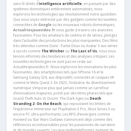
sans fil dotés d’
intelligence artificielle
, en passant par des
systèmes domotiques entièrement automatisés, nous
explorons les technologies qui révolutionnent notre quotidien.
Que vous soyez intéressé par des gadgets comme les lunettes
connectées de
Google
ou les nouveaux robots domestiques,
Actualitesjeuxvideo.fr
vous guide à travers ces avancées
fascinantes. Pour les amateurs de cinéma et de séries, plongez
dans l’actualité des productions les plus marquantes. Des films
très attendus comme Dune : Partie Deux ou Avatar 3 aux séries
à succès comme
The Witcher
ou
The Last of Us
, nous vous
tenons informés des tendances et des analyses critiques .Les
nouvelles technologies ne sont pas en reste sur
Actualitesjeuxvideo.fr. Nous explorons les innovations les plus
fascinantes, des smartphones tels que l’iPhone 16 et le
Samsung Galaxy S24, aux dispositifs connectés et casques VR
comme le Meta Quest 3. En 2025, l’industrie du divertissement
numérique s’impose plus que jamais comme un carrefour
d’innovations majeures, porté par des titres phares tels que
Grand Theft Auto VI, Doom: The Dark Ages ou
Death
Stranding 2: On the Beach
, qui repoussent les limites de
l’expérience immersive sur PlayStation 5 Pro, Xbox Series X ou
encore PC ultra-performants. Les RPG d’envergure comme
Avowed ou Star Wars Outlaws s’annoncent déjà comme des
références incontournables pour les passionnés de narration
et de mondes ouverts. Les jeux multiplateformes gagnent du