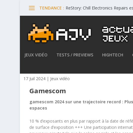
ReStory: Chill Electronics Repairs 
TENDANCE :
JEUX VIDÉO
TESTS / PREVIEWS
HIGHTECH
Vers une Gamescom 2024 re
17 Juil 2024
|
Jeux vidéo
Gamescom
gamescom 2024 sur une trajectoire record : Plus
espaces
10 % d’exposants en plus par rapport à la date de r
de surface d’exposition +++ Une participation intern