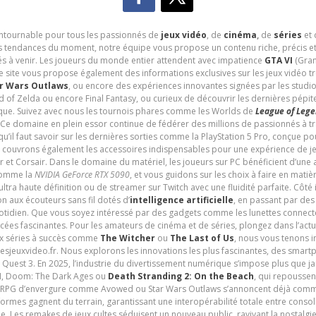
contournable pour tous les passionnés de
jeux vidéo
, de
cinéma
,
de
séries
et 
les tendances du moment, notre équipe vous propose un contenu riche, précis et
és à venir. Les joueurs du monde entier attendent avec impatience
GTA VI
(Gran
e site vous propose également des informations exclusives sur les jeux vidéo 
r Wars Outlaws
, ou encore des expériences innovantes signées par les studi
d of Zelda ou encore Final Fantasy, ou curieux de découvrir les dernières pépit
udique. Suivez avec nous les tournois phares comme les Worlds de
League of Leg
 Ce domaine en plein essor continue de fédérer des millions de passionnés à 
 qu’il faut savoir sur les dernières sorties comme la PlayStation 5 Pro, conçue 
s couvrons également les accessoires indispensables pour une expérience de je
t Corsair. Dans le domaine du matériel, les joueurs sur PC bénéficient d’une a
 comme la
NVIDIA GeForce RTX 5090
, et vous guidons sur les choix à faire en mati
ltra haute définition ou de streamer sur Twitch avec une fluidité parfaite. Côté
n aux écouteurs sans fil dotés d’
intelligence artificielle
, en passant par de
uotidien. Que vous soyez intéressé par des gadgets comme les lunettes connec
cées fascinantes. Pour les amateurs de cinéma et de séries, plongez dans l’actu
ux séries à succès comme
The Witcher
ou
The Last of Us
, nous vous tenons i
tesjeuxvideo.fr. Nous explorons les innovations les plus fascinantes, des smart
 Quest 3. En 2025, l’industrie du divertissement numérique s’impose plus que 
 VI, Doom: The Dark Ages ou
Death Stranding 2: On the Beach
, qui repoussen
es RPG d’envergure comme Avowed ou Star Wars Outlaws s’annoncent déjà comm
ormes gagnent du terrain, garantissant une interopérabilité totale entre consol
e. Les remakes de jeux cultes séduisent un nouveau public, ravivant la nostalgi