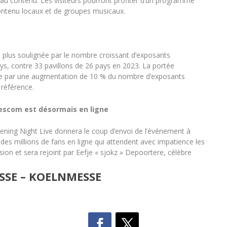
 au contenu. Les visiteurs pourront profiter d’un programme
ontenu locaux et de groupes musicaux.
 plus soulignée par le nombre croissant d’exposants
pays, contre 33 pavillons de 26 pays en 2023. La portée
née par une augmentation de 10 % du nombre d’exposants
 référence.
amescom est désormais en ligne
ening Night Live donnera le coup d’envoi de l’événement à
 des millions de fans en ligne qui attendent avec impatience les
on et sera rejoint par Eefje « sjokz » Depoortere, célèbre
SSE – KOELNMESSE