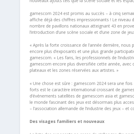
nouveaux ajouts tels que la scène sociale et les espac
gamescom 2024 est promis au succès – à cinq semain
affiche déjà des chiffres impressionnants ! Le niveau
nombre de pavillons nationaux atteignant 43 en prov
l’introduction d’une scène sociale et d’une zone de jeu
« Après la forte croissance de l’année dernière, nou
encore plus d’exposants et une plus grande participati
gamescom. « Les fans, les professionnels de l’industr
gamescom encore plus diversifiée cette année, avec de
plateaux et les zones réservées aux artistes. »
« Une chose est sûre : gamescom 2024 sera une fois de 
forts est le caractère international croissant de game
d’événements satellites de gamescom asia et gamesc
le monde fascinant des jeux est désormais plus access
– l’association allemande de l’industrie des jeux – e
Des visages familiers et nouveaux