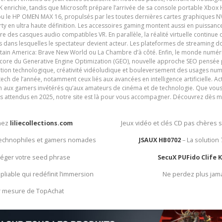
nrichie, tandis que Microsoft prépare l’arrivée de sa console portable Xbox H
ou le HP OMEN MAX 16, propulsés par les toutes dernières cartes graphiques NV
y en ultra haute définition. Les accessoires gaming montent aussi en puissanc
e des casques audio compatibles VR. En parallèle, la réalité virtuelle continu
ives dans lesquelles le spectateur devient acteur. Les plateformes de streaming 
ain America: Brave New World ou La Chambre d’à côté. Enfin, le monde numéri
encore du Generative Engine Optimization (GEO), nouvelle approche SEO pensée p
ation technologique, créativité vidéoludique et bouleversement des usages num
ech de l’année, notamment ceux liés aux avancées en intelligence artificielle. Ac
ien aux gamers invétérés qu’aux amateurs de cinéma et de technologie. Que vous 
rès attendus en 2025, notre site est là pour vous accompagner. Découvrez dès m
chez
liliecollections.com
Jeux vidéo et clés CD pas chères 
 technophiles et gamers nomades
JSAUX HB0702
– La solution
otéger votre seed phrase
SecuX PUFido Clife 
 pliable qui redéfinit l’immersion
Ne perdez plus jam
ur mesure de TopAchat