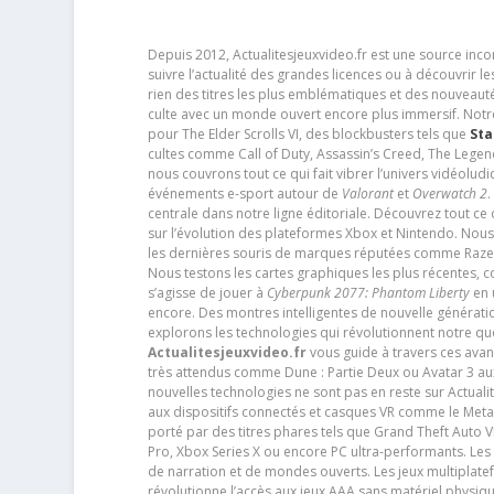
Depuis 2012, Actualitesjeuxvideo.fr est une source in
suivre l’actualité des grandes licences ou à découvrir 
rien des titres les plus emblématiques et des nouveaut
culte avec un monde ouvert encore plus immersif. Notr
pour The Elder Scrolls VI, des blockbusters tels que
Sta
cultes comme Call of Duty, Assassin’s Creed, The Legen
nous couvrons tout ce qui fait vibrer l’univers vidéol
événements e-sport autour de
Valorant
et
Overwatch 2
.
centrale dans notre ligne éditoriale. Découvrez tout ce
sur l’évolution des plateformes Xbox et Nintendo. Nou
les dernières souris de marques réputées comme Razer e
Nous testons les cartes graphiques les plus récentes,
s’agisse de jouer à
Cyberpunk 2077: Phantom Liberty
en u
encore. Des montres intelligentes de nouvelle génératio
explorons les technologies qui révolutionnent notre q
Actualitesjeuxvideo.fr
vous guide à travers ces avan
très attendus comme Dune : Partie Deux ou Avatar 3 a
nouvelles technologies ne sont pas en reste sur Actuali
aux dispositifs connectés et casques VR comme le Meta
porté par des titres phares tels que Grand Theft Auto
Pro, Xbox Series X ou encore PC ultra-performants. L
de narration et de mondes ouverts. Les jeux multiplatef
révolutionne l’accès aux jeux AAA sans matériel physiqu