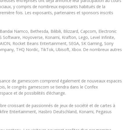
breuses entreprises ont déjà annoncé leur participation au cours
ociaux, y compris de nombreux exposants habitués de la
remière fois. Les exposants, partenaires et sponsors inscrits
ndai Namco, Bethesda, Bilibili, Blizzard, Capcom, Electronic
 Software, Hoyoverse, Konami, Krafton, Lego, Level Infinite,
AION, Rocket Beans Entertainment, SEGA, SK Gaming, Sony
mpany, THQ Nordic, TikTok, Ubisoft, Xbox. De nombreux autres
roissance de gamescom comprend également de nouveaux espaces
fois, le congrès gamescom se tiendra dans le Confex
espace et de possibilités d’échange.
re croissant de passionnés de jeux de société et de cartes à
kfire Entertainment, Hasbro Deutschland, Konami, Pegasus