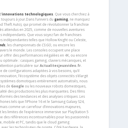
d’
innovations technologiques
. Que vous cherchiez à
 toujours à jour.Dans l’univers du
gaming
, ne manquez
d Theft Auto), qui promet de révolutionner la franchise
très attendus en 2025, comme de nouvelles aventures
os indépendants. Que vous soyez fan de franchises
es indépendantes telles que Hollow Knight ou Celeste,
ends
, les championnats de
CS:GO
, ou encore les
travers le monde. Les consoles occupent une place
pour offrir des performances inégalées en 4K, ou encore
u optimale : casques gaming, claviers mécaniques, et
ttention particulière sur
Actualitesjeuxvideo.fr
.
ère de configurations adaptées à vos besoins, qu’il
 innovation, l’écosystème des objets connectés s’élargit
s systèmes domotiques entièrement automatisés, nous
tées de
Google
ou les nouveaux robots domestiques,
alité des productions les plus marquantes. Des films
nformés des tendances et des analyses critiques .Les
phones tels que l’iPhone 16 et le Samsung Galaxy S24,
jamais comme un carrefour d’innovations majeures,
t les limites de l’expérience immersive sur PlayStation 5
e des références incontournables pour les passionnés
e, mobile et PC, tandis que le cloud gaming
e avec les technologies de pointe. Côté hardware, la