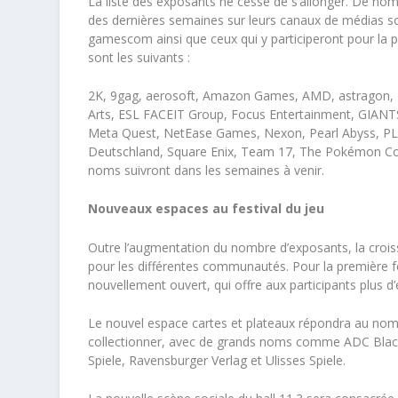
La liste des exposants ne cesse de s’allonger. De nom
des dernières semaines sur leurs canaux de médias s
gamescom ainsi que ceux qui y participeront pour la p
sont les suivants :
2K, 9gag, aerosoft, Amazon Games, AMD, astragon, Ba
Arts, ESL FACEIT Group, Focus Entertainment, GIANTS
Meta Quest, NetEase Games, Nexon, Pearl Abyss, PL
Deutschland, Square Enix, Team 17, The Pokémon Co
noms suivront dans les semaines à venir.
Nouveaux espaces au festival du jeu
Outre l’augmentation du nombre d’exposants, la c
pour les différentes communautés. Pour la première 
nouvellement ouvert, qui offre aux participants plus d’
Le nouvel espace cartes et plateaux répondra au nomb
collectionner, avec de grands noms comme ADC Blac
Spiele, Ravensburger Verlag et Ulisses Spiele.