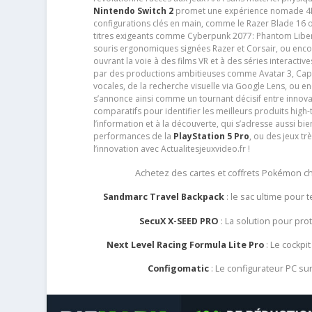
Nintendo Switch 2
promet une expérience nomade 4K e
configurations clés en main, comme le Razer Blade 16 
titres exigeants comme Cyberpunk 2077: Phantom Libert
souris ergonomiques signées Razer et Corsair, ou encor
ouvrant la voie à des films VR et à des séries interact
par des productions ambitieuses comme Avatar 3, Capt
vocales, de la recherche visuelle via Google Lens, ou 
s’annonce ainsi comme un tournant décisif entre innov
comparatifs pour identifier les meilleurs produits high-t
l’information et à la découverte, qui s’adresse aussi b
performances de la
PlayStation 5 Pro
, ou des jeux t
l’innovation avec Actualitesjeuxvideo.fr !
Achetez des cartes et coffrets Pokémon 
Sandmarc Travel Backpack
: le sac ultime pour
SecuX X-SEED PRO
: La solution pour pr
Next Level Racing Formula Lite Pro
: Le cockpit
Configomatic
: Le configurateur PC s