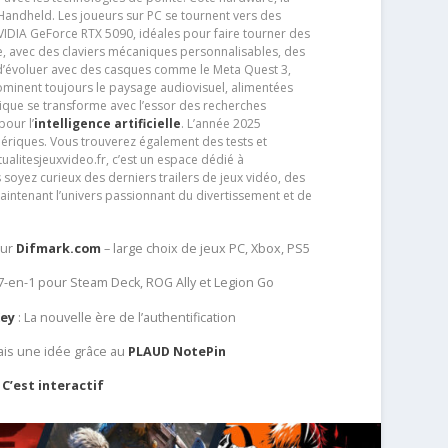
andheld. Les joueurs sur PC se tournent vers des
IDIA GeForce RTX 5090, idéales pour faire tourner des
e, avec des claviers mécaniques personnalisables, des
e d’évoluer avec des casques comme le Meta Quest 3,
dominent toujours le paysage audiovisuel, alimentées
que se transforme avec l’essor des recherches
our l’
intelligence artificielle
. L’année 2025
ériques. Vous trouverez également des tests et
tualitesjeuxvideo.fr, c’est un espace dédié à
soyez curieux des derniers trailers de jeux vidéo, des
aintenant l’univers passionnant du divertissement et de
sur
Difmark.com
– large choix de jeux PC, Xbox, PS5
 7-en-1 pour Steam Deck, ROG Ally et Legion Go
Key
: La nouvelle ère de l’authentification
ais une idée grâce au
PLAUD NotePin
C’est interactif