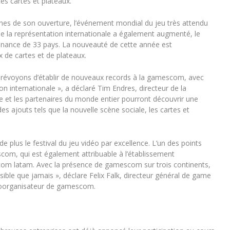
es cartes et plateaux.
es de son ouverture, l’événement mondial du jeu très attendu
 de la représentation internationale a également augmenté, le
enance de 33 pays. La nouveauté de cette année est
x de cartes et de plateaux.
s prévoyons d’établir de nouveaux records à la gamescom, avec
on internationale », a déclaré Tim Endres, directeur de la
ie et les partenaires du monde entier pourront découvrir une
s ajouts tels que la nouvelle scène sociale, les cartes et
plus le festival du jeu vidéo par excellence. L’un des points
scom, qui est également attribuable à l’établissement
om latam. Avec la présence de gamescom sur trois continents,
ible que jamais », déclare Felix Falk, directeur général de game
t coorganisateur de gamescom.