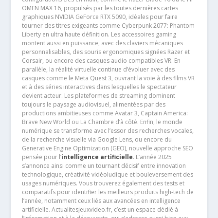
OMEN MAX 16, propulsés par les toutes dernières cartes
graphiques NVIDIA GeForce RTX 5090, idéales pour faire
tourner des titres exigeants comme Cyberpunk 2077: Phantom
Liberty en ultra haute définition. Les accessoires gaming
montent aussi en puissance, avec des claviers mécaniques
personnalisables, des souris ergonomiques signées Razer et
Corsair, ou encore des casques audio compatibles VR. En
parallèle, la réalité virtuelle continue d’évoluer avec des
casques comme le Meta Quest 3, ouvrant la voie à des films VR
et à des séries interactives dans lesquelles le spectateur
devient acteur. Les plateformes de streaming dominent
toujours le paysage audiovisuel, alimentées par des
productions ambitieuses comme Avatar 3, Captain America:
Brave New World ou La Chambre d’à côté. Enfin, le monde
numérique se transforme avec l’essor des recherches vocales,
de la recherche visuelle via Google Lens, ou encore du
Generative Engine Optimization (GEO), nouvelle approche SEO
pensée pour l’
intelligence artificielle
. L’année 2025
s’annonce ainsi comme un tournant décisif entre innovation
technologique, créativité vidéoludique et bouleversement des
usages numériques. Vous trouverez également des tests et
comparatifs pour identifier les meilleurs produits high-tech de
l’année, notamment ceux liés aux avancées en intelligence
artificielle. Actualitesjeuxvideo.fr, c’est un espace dédié à