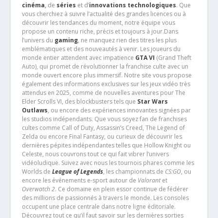
cinéma
,
de
séries
et d’
innovations technologiques
. Que
vous cherchiez à suivre l’actualité des grandes licences ou à
découvrir les tendances du moment, notre équipe vous
propose un contenu riche, précis et toujours à jour.Dans
l’univers du
gaming
, ne manquez rien des titres les plus
emblématiques et des nouveautés à venir. Les joueurs du
monde entier attendent avec impatience
GTA VI
(Grand Theft
Auto), qui promet de révolutionner la franchise culte avec un
monde ouvert encore plus immersif. Notre site vous propose
également des informations exclusives sur les jeux vidéo très
attendus en 2025, comme de nouvelles aventures pour The
Elder Scrolls VI, des blockbusters tels que
Star Wars
Outlaws
, ou encore des expériences innovantes signées par
les studios indépendants. Que vous soyez fan de franchises
cultes comme Call of Duty, Assassin’s Creed, The Legend of
Zelda ou encore Final Fantasy, ou curieux de découvrir les
dernières pépites indépendantes telles que Hollow Knight ou
Celeste, nous couvrons tout ce qui fait vibrer l’univers
vidéoludique. Suivez avec nous les tournois phares comme les
Worlds de
League of Legends
, les championnats de
CS:GO
, ou
encore les événements e-sport autour de
Valorant
et
Overwatch 2
. Ce domaine en plein essor continue de fédérer
des millions de passionnés à travers le monde. Les consoles
occupent une place centrale dans notre ligne éditoriale.
Découvrez tout ce qu’il faut savoir sur les dernières sorties