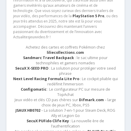
l’information et à la découverte, qui s’adresse aussi bien aux
gamers invétérés qu’aux amateurs de cinéma et de
technologie. Que vous soyez curieux des derniers trailers de
jeux vidéo, des performances de la
PlayStation 5 Pro
, ou des
jeux très attendus en 2025, notre site est là pour vous
accompagner. Découvrez dès maintenant l’univers
passionnant du divertissement et de l’innovation avec
Actualitesjeuxvideo.fr !
Achetez des cartes et coffrets Pokémon chez
liliecollections.com
Sandmarc Travel Backpack
: le sac ultime pour
technophiles et gamers nomades
SecuX X-SEED PRO
: La solution pour protéger votre seed
phrase
Next Level Racing Formula Lite Pro
: Le cockpit pliable qui
redéfinit l’immersion
Configomatic
: Le configurateur PC sur mesure de
TopAchat
Jeux vidéo et clés CD pas chères sur
Difmark.com
– large
choix de jeux PC, Xbox, PS5
JSAUX HB0702
– La solution 7-en-1 pour Steam Deck, ROG
Ally et Legion Go
SecuX PUFido Clife Key
: La nouvelle ère de
l’authentification