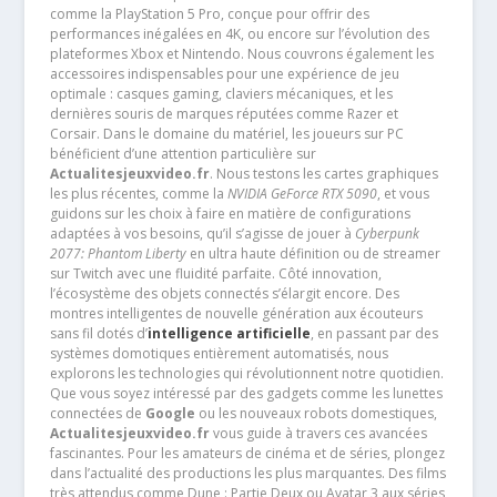
comme la PlayStation 5 Pro, conçue pour offrir des
performances inégalées en 4K, ou encore sur l’évolution des
plateformes Xbox et Nintendo. Nous couvrons également les
accessoires indispensables pour une expérience de jeu
optimale : casques gaming, claviers mécaniques, et les
dernières souris de marques réputées comme Razer et
Corsair. Dans le domaine du matériel, les joueurs sur PC
bénéficient d’une attention particulière sur
Actualitesjeuxvideo.fr
. Nous testons les cartes graphiques
les plus récentes, comme la
NVIDIA GeForce RTX 5090
, et vous
guidons sur les choix à faire en matière de configurations
adaptées à vos besoins, qu’il s’agisse de jouer à
Cyberpunk
2077: Phantom Liberty
en ultra haute définition ou de streamer
sur Twitch avec une fluidité parfaite. Côté innovation,
l’écosystème des objets connectés s’élargit encore. Des
montres intelligentes de nouvelle génération aux écouteurs
sans fil dotés d’
intelligence artificielle
, en passant par des
systèmes domotiques entièrement automatisés, nous
explorons les technologies qui révolutionnent notre quotidien.
Que vous soyez intéressé par des gadgets comme les lunettes
connectées de
Google
ou les nouveaux robots domestiques,
Actualitesjeuxvideo.fr
vous guide à travers ces avancées
fascinantes. Pour les amateurs de cinéma et de séries, plongez
dans l’actualité des productions les plus marquantes. Des films
très attendus comme Dune : Partie Deux ou Avatar 3 aux séries