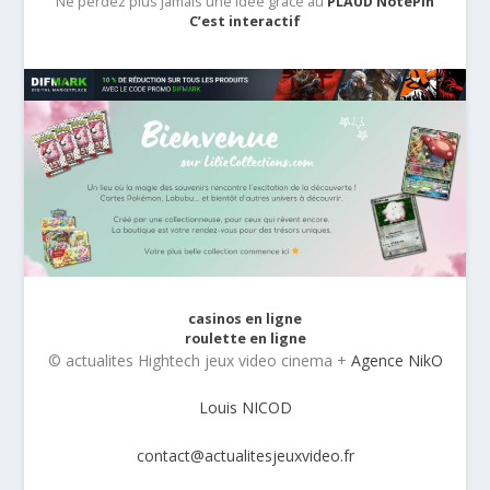
Ne perdez plus jamais une idée grâce au
PLAUD NotePin
C’est interactif
casinos en ligne
roulette en ligne
© actualites Hightech jeux video cinema +
Agence NikO
Louis NICOD
contact@actualitesjeuxvideo.fr