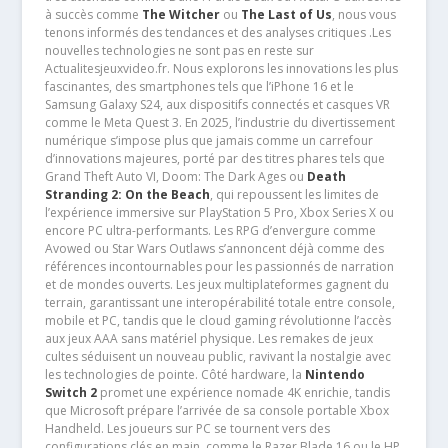
à succès comme
The Witcher
ou
The Last of Us
, nous vous
tenons informés des tendances et des analyses critiques .Les
nouvelles technologies ne sont pas en reste sur
Actualitesjeuxvideo.fr. Nous explorons les innovations les plus
fascinantes, des smartphones tels que l’iPhone 16 et le
Samsung Galaxy S24, aux dispositifs connectés et casques VR
comme le Meta Quest 3. En 2025, l’industrie du divertissement
numérique s’impose plus que jamais comme un carrefour
d’innovations majeures, porté par des titres phares tels que
Grand Theft Auto VI, Doom: The Dark Ages ou
Death
Stranding 2: On the Beach
, qui repoussent les limites de
l’expérience immersive sur PlayStation 5 Pro, Xbox Series X ou
encore PC ultra-performants. Les RPG d’envergure comme
Avowed ou Star Wars Outlaws s’annoncent déjà comme des
références incontournables pour les passionnés de narration
et de mondes ouverts. Les jeux multiplateformes gagnent du
terrain, garantissant une interopérabilité totale entre console,
mobile et PC, tandis que le cloud gaming révolutionne l’accès
aux jeux AAA sans matériel physique. Les remakes de jeux
cultes séduisent un nouveau public, ravivant la nostalgie avec
les technologies de pointe. Côté hardware, la
Nintendo
Switch 2
promet une expérience nomade 4K enrichie, tandis
que Microsoft prépare l’arrivée de sa console portable Xbox
Handheld. Les joueurs sur PC se tournent vers des
configurations clés en main, comme le Razer Blade 16 ou le HP