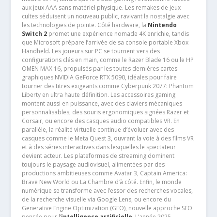
aux jeux AAA sans matériel physique. Les remakes de jeux
cultes séduisent un nouveau public, ravivant la nostalgie avec
les technologies de pointe. Côté hardware, la
Nintendo
Switch 2
promet une expérience nomade 4K enrichie, tandis
que Microsoft prépare l’arrivée de sa console portable Xbox
Handheld. Les joueurs sur PC se tournent vers des
configurations clés en main, comme le Razer Blade 16 ou le HP
OMEN MAX 16, propulsés par les toutes dernières cartes
graphiques NVIDIA GeForce RTX 5090, idéales pour faire
tourner des titres exigeants comme Cyberpunk 2077: Phantom
Liberty en ultra haute définition. Les accessoires gaming
montent aussi en puissance, avec des claviers mécaniques
personnalisables, des souris ergonomiques signées Razer et
Corsair, ou encore des casques audio compatibles VR. En
parallèle, la réalité virtuelle continue d’évoluer avec des
casques comme le Meta Quest 3, ouvrant la voie à des films VR
et à des séries interactives dans lesquelles le spectateur
devient acteur. Les plateformes de streaming dominent
toujours le paysage audiovisuel, alimentées par des
productions ambitieuses comme Avatar 3, Captain America:
Brave New World ou La Chambre d’à côté. Enfin, le monde
numérique se transforme avec l’essor des recherches vocales,
de la recherche visuelle via Google Lens, ou encore du
Generative Engine Optimization (GEO), nouvelle approche SEO
pensée pour l’
intelligence artificielle
. L’année 2025