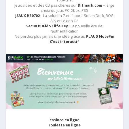
TopAchat
Jeux vidéo et clés CD pas chères sur
Difmark.com
– large
choix de jeux PC, Xbox, PS5
JSAUX HB0702
– La solution 7-en-1 pour Steam Deck, ROG
Ally et Legion Go
SecuX PUFido Clife Key
: La nouvelle ère de
l’authentification
Ne perdez plus jamais une idée grâce au
PLAUD NotePin
C’est interactif
casinos en ligne
roulette en ligne