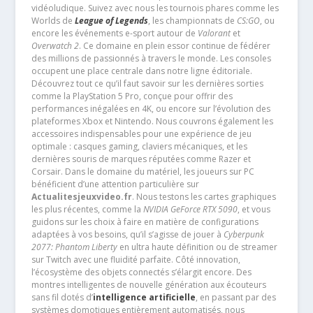
vidéoludique. Suivez avec nous les tournois phares comme les
Worlds de
League of Legends
, les championnats de
CS:GO
, ou
encore les événements e-sport autour de
Valorant
et
Overwatch 2
. Ce domaine en plein essor continue de fédérer
des millions de passionnés à travers le monde. Les consoles
occupent une place centrale dans notre ligne éditoriale.
Découvrez tout ce qu’il faut savoir sur les dernières sorties
comme la PlayStation 5 Pro, conçue pour offrir des
performances inégalées en 4K, ou encore sur l’évolution des
plateformes Xbox et Nintendo. Nous couvrons également les
accessoires indispensables pour une expérience de jeu
optimale : casques gaming, claviers mécaniques, et les
dernières souris de marques réputées comme Razer et
Corsair. Dans le domaine du matériel, les joueurs sur PC
bénéficient d’une attention particulière sur
Actualitesjeuxvideo.fr
. Nous testons les cartes graphiques
les plus récentes, comme la
NVIDIA GeForce RTX 5090
, et vous
guidons sur les choix à faire en matière de configurations
adaptées à vos besoins, qu’il s’agisse de jouer à
Cyberpunk
2077: Phantom Liberty
en ultra haute définition ou de streamer
sur Twitch avec une fluidité parfaite. Côté innovation,
l’écosystème des objets connectés s’élargit encore. Des
montres intelligentes de nouvelle génération aux écouteurs
sans fil dotés d’
intelligence artificielle
, en passant par des
systèmes domotiques entièrement automatisés, nous