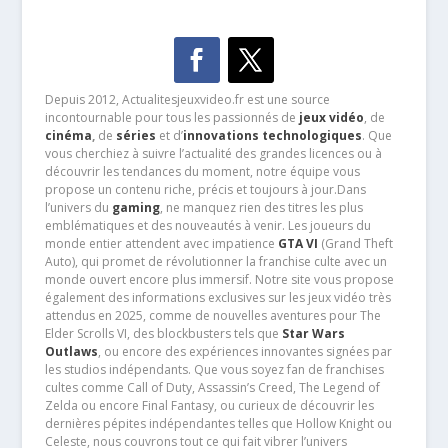
Depuis 2012, Actualitesjeuxvideo.fr est une source
incontournable pour tous les passionnés de
jeux vidéo
, de
cinéma
,
de
séries
et d’
innovations technologiques
. Que
vous cherchiez à suivre l’actualité des grandes licences ou à
découvrir les tendances du moment, notre équipe vous
propose un contenu riche, précis et toujours à jour.Dans
l’univers du
gaming
, ne manquez rien des titres les plus
emblématiques et des nouveautés à venir. Les joueurs du
monde entier attendent avec impatience
GTA VI
(Grand Theft
Auto), qui promet de révolutionner la franchise culte avec un
monde ouvert encore plus immersif. Notre site vous propose
également des informations exclusives sur les jeux vidéo très
attendus en 2025, comme de nouvelles aventures pour The
Elder Scrolls VI, des blockbusters tels que
Star Wars
Outlaws
, ou encore des expériences innovantes signées par
les studios indépendants. Que vous soyez fan de franchises
cultes comme Call of Duty, Assassin’s Creed, The Legend of
Zelda ou encore Final Fantasy, ou curieux de découvrir les
dernières pépites indépendantes telles que Hollow Knight ou
Celeste, nous couvrons tout ce qui fait vibrer l’univers