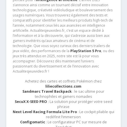
s’annonce ainsi comme un tournant décisif entre innovation
technologique, créativité vidéoludique et bouleversement des
usages numériques. Vous trouverez également des tests et
comparatifs pour identifier les meilleurs produits high-tech de
l’année, notamment ceux liés aux avancées en intelligence
artificielle. Actualitesjeuxvideo.fr, c’est un espace dédié à
l’information et à la découverte, qui s’adresse aussi bien aux
gamers invétérés qu’aux amateurs de cinéma et de
technologie. Que vous soyez curieux des derniers trailers de
jeux vidéo, des performances de la
PlayStation 5 Pro
, ou des
jeux très attendus en 2025, notre site est là pour vous
accompagner. Découvrez dès maintenant l’univers
passionnant du divertissement et de l’innovation avec
Actualitesjeuxvideo.fr !
Achetez des cartes et coffrets Pokémon chez
liliecollections.com
Sandmarc Travel Backpack
: le sac ultime pour
technophiles et gamers nomades
SecuX X-SEED PRO
: La solution pour protéger votre seed
phrase
Next Level Racing Formula Lite Pro
: Le cockpit pliable qui
redéfinit l’immersion
Configomatic
: Le configurateur PC sur mesure de