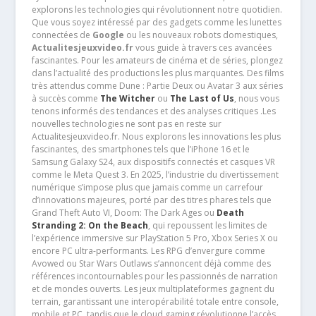
explorons les technologies qui révolutionnent notre quotidien.
Que vous soyez intéressé par des gadgets comme les lunettes
connectées de
Google
ou les nouveaux robots domestiques,
Actualitesjeuxvideo.fr
vous guide à travers ces avancées
fascinantes. Pour les amateurs de cinéma et de séries, plongez
dans l’actualité des productions les plus marquantes. Des films
très attendus comme Dune : Partie Deux ou Avatar 3 aux séries
à succès comme
The Witcher
ou
The Last of Us
, nous vous
tenons informés des tendances et des analyses critiques .Les
nouvelles technologies ne sont pas en reste sur
Actualitesjeuxvideo.fr. Nous explorons les innovations les plus
fascinantes, des smartphones tels que l’iPhone 16 et le
Samsung Galaxy S24, aux dispositifs connectés et casques VR
comme le Meta Quest 3. En 2025, l’industrie du divertissement
numérique s’impose plus que jamais comme un carrefour
d’innovations majeures, porté par des titres phares tels que
Grand Theft Auto VI, Doom: The Dark Ages ou
Death
Stranding 2: On the Beach
, qui repoussent les limites de
l’expérience immersive sur PlayStation 5 Pro, Xbox Series X ou
encore PC ultra-performants. Les RPG d’envergure comme
Avowed ou Star Wars Outlaws s’annoncent déjà comme des
références incontournables pour les passionnés de narration
et de mondes ouverts. Les jeux multiplateformes gagnent du
terrain, garantissant une interopérabilité totale entre console,
mobile et PC, tandis que le cloud gaming révolutionne l’accès