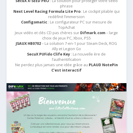
SecuX X-SEED PRO
: La solution pour protéger votre seed
phrase
Next Level Racing Formula Lite Pro
: Le cockpit pliable qui
redéfinit l’immersion
Configomatic
: Le configurateur PC sur mesure de
TopAchat
Jeux vidéo et clés CD pas chères sur
Difmark.com
– large
choix de jeux PC, Xbox, PS5
JSAUX HB0702
– La solution 7-en-1 pour Steam Deck, ROG
Ally et Legion Go
SecuX PUFido Clife Key
: La nouvelle ère de
l’authentification
Ne perdez plus jamais une idée grâce au
PLAUD NotePin
C’est interactif