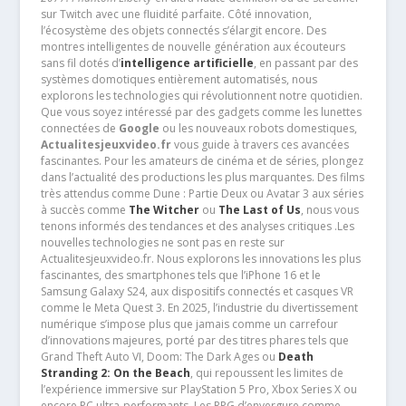
sur Twitch avec une fluidité parfaite. Côté innovation,
l’écosystème des objets connectés s’élargit encore. Des
montres intelligentes de nouvelle génération aux écouteurs
sans fil dotés d’
intelligence artificielle
, en passant par des
systèmes domotiques entièrement automatisés, nous
explorons les technologies qui révolutionnent notre quotidien.
Que vous soyez intéressé par des gadgets comme les lunettes
connectées de
Google
ou les nouveaux robots domestiques,
Actualitesjeuxvideo.fr
vous guide à travers ces avancées
fascinantes. Pour les amateurs de cinéma et de séries, plongez
dans l’actualité des productions les plus marquantes. Des films
très attendus comme Dune : Partie Deux ou Avatar 3 aux séries
à succès comme
The Witcher
ou
The Last of Us
, nous vous
tenons informés des tendances et des analyses critiques .Les
nouvelles technologies ne sont pas en reste sur
Actualitesjeuxvideo.fr. Nous explorons les innovations les plus
fascinantes, des smartphones tels que l’iPhone 16 et le
Samsung Galaxy S24, aux dispositifs connectés et casques VR
comme le Meta Quest 3. En 2025, l’industrie du divertissement
numérique s’impose plus que jamais comme un carrefour
d’innovations majeures, porté par des titres phares tels que
Grand Theft Auto VI, Doom: The Dark Ages ou
Death
Stranding 2: On the Beach
, qui repoussent les limites de
l’expérience immersive sur PlayStation 5 Pro, Xbox Series X ou
encore PC ultra-performants. Les RPG d’envergure comme