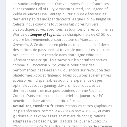
les studios indépendants. Que vous soyez fan de franchises
cultes comme Call of Duty, Assassin’s Creed, The Legend of
Zelda ou encore Final Fantasy, ou curieux de découvrir les
dernières pépites indépendantes telles que Hollow Knight ou
Celeste, nous couvrons tout ce qui fait vibrer l’univers
vidéoludique. Suivez avec nous les tournois phares comme les
Worlds de
League of Legends
, les championnats de
CS:GO
, ou
encore les événements e-sport autour de
Valorant
et
Overwatch 2
. Ce domaine en plein essor continue de fédérer
des millions de passionnés à travers le monde. Les consoles
occupent une place centrale dans notre ligne éditoriale.
Découvrez tout ce qu’il faut savoir sur les dernières sorties
comme la PlayStation 5 Pro, conçue pour offrir des
performances inégalées en 4K, ou encore sur l’évolution des
plateformes Xbox et Nintendo. Nous couvrons également les
accessoires indispensables pour une expérience de jeu
optimale : casques gaming, claviers mécaniques, et les
dernières souris de marques réputées comme Razer et
Corsair. Dans le domaine du matériel, les joueurs sur PC
bénéficient d’une attention particulière sur
Actualitesjeuxvideo.fr
. Nous testons les cartes graphiques
les plus récentes, comme la
NVIDIA GeForce RTX 5090
, et vous
guidons sur les choix à faire en matière de configurations
adaptées à vos besoins, qu’il s’agisse de jouer à
Cyberpunk
2077: Phantom Liberty
en ultra haute définition ou de streamer