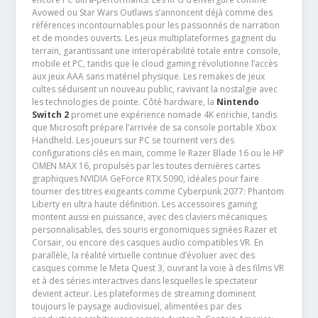
Avowed ou Star Wars Outlaws s’annoncent déjà comme des
références incontournables pour les passionnés de narration
et de mondes ouverts. Les jeux multiplateformes gagnent du
terrain, garantissant une interopérabilité totale entre console,
mobile et PC, tandis que le cloud gaming révolutionne l’accès
aux jeux AAA sans matériel physique. Les remakes de jeux
cultes séduisent un nouveau public, ravivant la nostalgie avec
les technologies de pointe. Côté hardware, la
Nintendo
Switch 2
promet une expérience nomade 4K enrichie, tandis
que Microsoft prépare l’arrivée de sa console portable Xbox
Handheld. Les joueurs sur PC se tournent vers des
configurations clés en main, comme le Razer Blade 16 ou le HP
OMEN MAX 16, propulsés par les toutes dernières cartes
graphiques NVIDIA GeForce RTX 5090, idéales pour faire
tourner des titres exigeants comme Cyberpunk 2077: Phantom
Liberty en ultra haute définition. Les accessoires gaming
montent aussi en puissance, avec des claviers mécaniques
personnalisables, des souris ergonomiques signées Razer et
Corsair, ou encore des casques audio compatibles VR. En
parallèle, la réalité virtuelle continue d’évoluer avec des
casques comme le Meta Quest 3, ouvrant la voie à des films VR
et à des séries interactives dans lesquelles le spectateur
devient acteur. Les plateformes de streaming dominent
toujours le paysage audiovisuel, alimentées par des