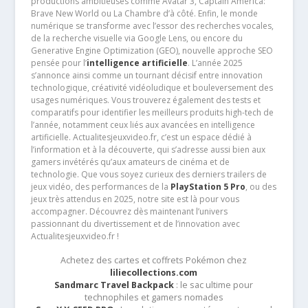
productions ambitieuses comme Avatar 3, Captain America:
Brave New World ou La Chambre d’à côté. Enfin, le monde
numérique se transforme avec l’essor des recherches vocales,
de la recherche visuelle via Google Lens, ou encore du
Generative Engine Optimization (GEO), nouvelle approche SEO
pensée pour l’
intelligence artificielle
. L’année 2025
s’annonce ainsi comme un tournant décisif entre innovation
technologique, créativité vidéoludique et bouleversement des
usages numériques. Vous trouverez également des tests et
comparatifs pour identifier les meilleurs produits high-tech de
l’année, notamment ceux liés aux avancées en intelligence
artificielle. Actualitesjeuxvideo.fr, c’est un espace dédié à
l’information et à la découverte, qui s’adresse aussi bien aux
gamers invétérés qu’aux amateurs de cinéma et de
technologie. Que vous soyez curieux des derniers trailers de
jeux vidéo, des performances de la
PlayStation 5 Pro
, ou des
jeux très attendus en 2025, notre site est là pour vous
accompagner. Découvrez dès maintenant l’univers
passionnant du divertissement et de l’innovation avec
Actualitesjeuxvideo.fr !
Achetez des cartes et coffrets Pokémon chez
liliecollections.com
Sandmarc Travel Backpack
: le sac ultime pour
technophiles et gamers nomades