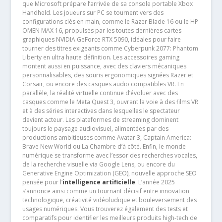
que Microsoft prépare l’arrivée de sa console portable Xbox
Handheld. Les joueurs sur PC se tournent vers des
configurations clés en main, comme le Razer Blade 16 ou le HP
OMEN MAX 16, propulsés par les toutes dernières cartes
graphiques NVIDIA GeForce RTX 5090, idéales pour faire
tourner des titres exigeants comme Cyberpunk 2077: Phantom
Liberty en ultra haute définition. Les accessoires gaming
montent aussi en puissance, avec des claviers mécaniques
personnalisables, des souris ergonomiques signées Razer et
Corsair, ou encore des casques audio compatibles VR. En
parallèle, la réalité virtuelle continue d’évoluer avec des
casques comme le Meta Quest 3, ouvrant la voie à des films VR
et à des séries interactives dans lesquelles le spectateur
devient acteur. Les plateformes de streaming dominent
toujours le paysage audiovisuel, alimentées par des
productions ambitieuses comme Avatar 3, Captain America:
Brave New World ou La Chambre d’à côté. Enfin, le monde
numérique se transforme avec l’essor des recherches vocales,
de la recherche visuelle via Google Lens, ou encore du
Generative Engine Optimization (GEO), nouvelle approche SEO
pensée pour l’
intelligence artificielle
. L’année 2025
s’annonce ainsi comme un tournant décisif entre innovation
technologique, créativité vidéoludique et bouleversement des
usages numériques. Vous trouverez également des tests et
comparatifs pour identifier les meilleurs produits high-tech de