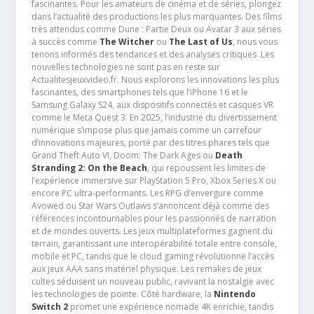
fascinantes. Pour les amateurs de cinéma et de séries, plongez
dans l’actualité des productions les plus marquantes. Des films
très attendus comme Dune : Partie Deux ou Avatar 3 aux séries
à succès comme
The Witcher
ou
The Last of Us
, nous vous
tenons informés des tendances et des analyses critiques .Les
nouvelles technologies ne sont pas en reste sur
Actualitesjeuxvideo.fr. Nous explorons les innovations les plus
fascinantes, des smartphones tels que l’iPhone 16 et le
Samsung Galaxy S24, aux dispositifs connectés et casques VR
comme le Meta Quest 3. En 2025, l’industrie du divertissement
numérique s’impose plus que jamais comme un carrefour
d’innovations majeures, porté par des titres phares tels que
Grand Theft Auto VI, Doom: The Dark Ages ou
Death
Stranding 2: On the Beach
, qui repoussent les limites de
l’expérience immersive sur PlayStation 5 Pro, Xbox Series X ou
encore PC ultra-performants. Les RPG d’envergure comme
Avowed ou Star Wars Outlaws s’annoncent déjà comme des
références incontournables pour les passionnés de narration
et de mondes ouverts. Les jeux multiplateformes gagnent du
terrain, garantissant une interopérabilité totale entre console,
mobile et PC, tandis que le cloud gaming révolutionne l’accès
aux jeux AAA sans matériel physique. Les remakes de jeux
cultes séduisent un nouveau public, ravivant la nostalgie avec
les technologies de pointe. Côté hardware, la
Nintendo
Switch 2
promet une expérience nomade 4K enrichie, tandis