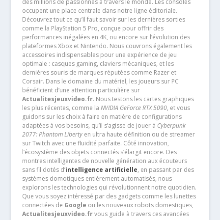
des millions de passionnés à travers le monde. Les consoles
occupent une place centrale dans notre ligne éditoriale.
Découvrez tout ce qu’il faut savoir sur les dernières sorties
comme la PlayStation 5 Pro, conçue pour offrir des
performances inégalées en 4K, ou encore sur l’évolution des
plateformes Xbox et Nintendo. Nous couvrons également les
accessoires indispensables pour une expérience de jeu
optimale : casques gaming, claviers mécaniques, et les
dernières souris de marques réputées comme Razer et
Corsair. Dans le domaine du matériel, les joueurs sur PC
bénéficient d’une attention particulière sur
Actualitesjeuxvideo.fr
. Nous testons les cartes graphiques
les plus récentes, comme la
NVIDIA GeForce RTX 5090
, et vous
guidons sur les choix à faire en matière de configurations
adaptées à vos besoins, qu’il s’agisse de jouer à
Cyberpunk
2077: Phantom Liberty
en ultra haute définition ou de streamer
sur Twitch avec une fluidité parfaite. Côté innovation,
l’écosystème des objets connectés s’élargit encore. Des
montres intelligentes de nouvelle génération aux écouteurs
sans fil dotés d’
intelligence artificielle
, en passant par des
systèmes domotiques entièrement automatisés, nous
explorons les technologies qui révolutionnent notre quotidien.
Que vous soyez intéressé par des gadgets comme les lunettes
connectées de
Google
ou les nouveaux robots domestiques,
Actualitesjeuxvideo.fr
vous guide à travers ces avancées