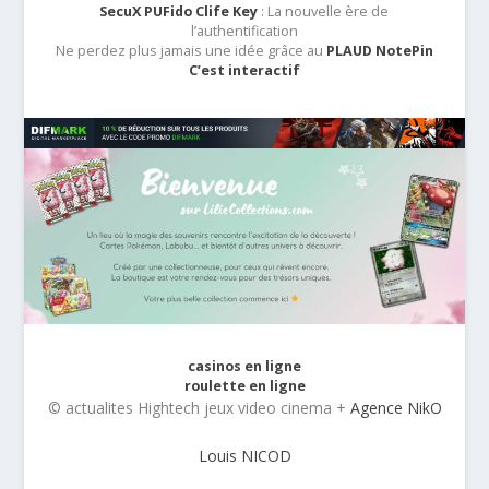
SecuX PUFido Clife Key
: La nouvelle ère de
l’authentification
Ne perdez plus jamais une idée grâce au
PLAUD NotePin
C’est interactif
casinos en ligne
roulette en ligne
© actualites Hightech jeux video cinema +
Agence NikO
Louis NICOD