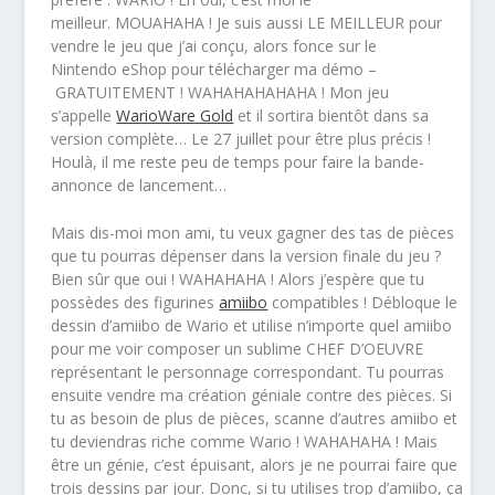
meilleur. MOUAHAHA ! Je suis aussi LE MEILLEUR pour
vendre le jeu que j’ai conçu, alors fonce sur le
Nintendo eShop pour télécharger ma démo –
GRATUITEMENT ! WAHAHAHAHAHA ! Mon jeu
s’appelle
WarioWare Gold
et il sortira bientôt dans sa
version complète… Le 27 juillet pour être plus précis !
Houlà, il me reste peu de temps pour faire la bande-
annonce de lancement…
Mais dis-moi mon ami, tu veux gagner des tas de pièces
que tu pourras dépenser dans la version finale du jeu ?
Bien sûr que oui ! WAHAHAHA ! Alors j’espère que tu
possèdes des figurines
amiibo
compatibles ! Débloque le
dessin d’amiibo de Wario et utilise n’importe quel amiibo
pour me voir composer un sublime CHEF D’OEUVRE
représentant le personnage correspondant. Tu pourras
ensuite vendre ma création géniale contre des pièces. Si
tu as besoin de plus de pièces, scanne d’autres amiibo et
tu deviendras riche comme Wario ! WAHAHAHA ! Mais
être un génie, c’est épuisant, alors je ne pourrai faire que
trois dessins par jour. Donc, si tu utilises trop d’amiibo, ça