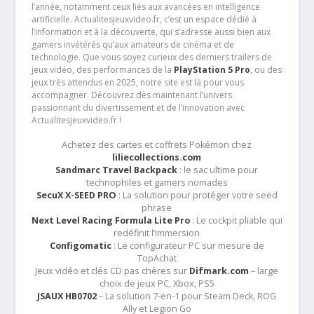
l’année, notamment ceux liés aux avancées en intelligence
artificielle. Actualitesjeuxvideo.fr, c’est un espace dédié à
l’information et à la découverte, qui s’adresse aussi bien aux
gamers invétérés qu’aux amateurs de cinéma et de
technologie. Que vous soyez curieux des derniers trailers de
jeux vidéo, des performances de la
PlayStation 5 Pro
, ou des
jeux très attendus en 2025, notre site est là pour vous
accompagner. Découvrez dès maintenant l’univers
passionnant du divertissement et de l’innovation avec
Actualitesjeuxvideo.fr !
Achetez des cartes et coffrets Pokémon chez
liliecollections.com
Sandmarc Travel Backpack
: le sac ultime pour
technophiles et gamers nomades
SecuX X-SEED PRO
: La solution pour protéger votre seed
phrase
Next Level Racing Formula Lite Pro
: Le cockpit pliable qui
redéfinit l’immersion
Configomatic
: Le configurateur PC sur mesure de
TopAchat
Jeux vidéo et clés CD pas chères sur
Difmark.com
– large
choix de jeux PC, Xbox, PS5
JSAUX HB0702
– La solution 7-en-1 pour Steam Deck, ROG
Ally et Legion Go