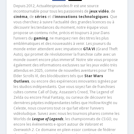
Depuis 2012, Actualitesjeuxvideo.fr est une source
incontournable pour tous les passionnés de
jeux vidéo
, de
cinéma
,
de
séries
et d’
innovations technologiques
. Que
vous cherchiez à suivre l’actualité des grandes licences ou à
découvrir les tendances du moment, notre équipe vous
propose un contenu riche, précis et toujours à jour.Dans
l’univers du
gaming
, ne manquez rien des titres les plus
emblématiques et des nouveautés à venir. Les joueurs du
monde entier attendent avec impatience
GTA VI
(Grand Theft
Auto), qui promet de révolutionner la franchise culte avec un
monde ouvert encore plus immersif. Notre site vous propose
également des informations exclusives sur les jeux vidéo très
attendus en 2025, comme de nouvelles aventures pour The
Elder Scrolls VI, des blockbusters tels que
Star Wars
Outlaws
, ou encore des expériences innovantes signées par
les studios indépendants. Que vous soyez fan de franchises
cultes comme Call of Duty, Assassin’s Creed, The Legend of
Zelda ou encore Final Fantasy, ou curieux de découvrir les
dernières pépites indépendantes telles que Hollow Knight ou
Celeste, nous couvrons tout ce qui fait vibrer l’univers
vidéoludique. Suivez avec nous les tournois phares comme les
Worlds de
League of Legends
, les championnats de
CS:GO
, ou
encore les événements e-sport autour de
Valorant
et
Overwatch 2
. Ce domaine en plein essor continue de fédérer