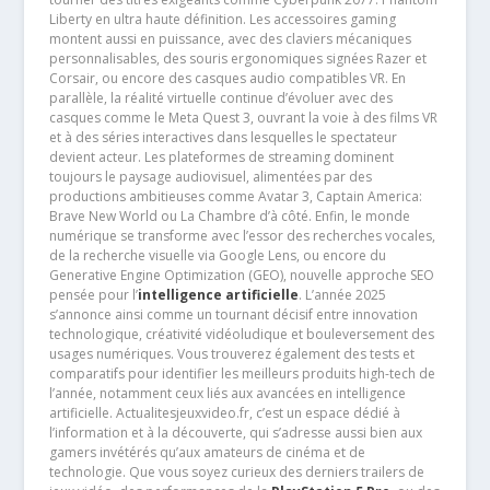
Liberty en ultra haute définition. Les accessoires gaming
montent aussi en puissance, avec des claviers mécaniques
personnalisables, des souris ergonomiques signées Razer et
Corsair, ou encore des casques audio compatibles VR. En
parallèle, la réalité virtuelle continue d’évoluer avec des
casques comme le Meta Quest 3, ouvrant la voie à des films VR
et à des séries interactives dans lesquelles le spectateur
devient acteur. Les plateformes de streaming dominent
toujours le paysage audiovisuel, alimentées par des
productions ambitieuses comme Avatar 3, Captain America:
Brave New World ou La Chambre d’à côté. Enfin, le monde
numérique se transforme avec l’essor des recherches vocales,
de la recherche visuelle via Google Lens, ou encore du
Generative Engine Optimization (GEO), nouvelle approche SEO
pensée pour l’
intelligence artificielle
. L’année 2025
s’annonce ainsi comme un tournant décisif entre innovation
technologique, créativité vidéoludique et bouleversement des
usages numériques. Vous trouverez également des tests et
comparatifs pour identifier les meilleurs produits high-tech de
l’année, notamment ceux liés aux avancées en intelligence
artificielle. Actualitesjeuxvideo.fr, c’est un espace dédié à
l’information et à la découverte, qui s’adresse aussi bien aux
gamers invétérés qu’aux amateurs de cinéma et de
technologie. Que vous soyez curieux des derniers trailers de