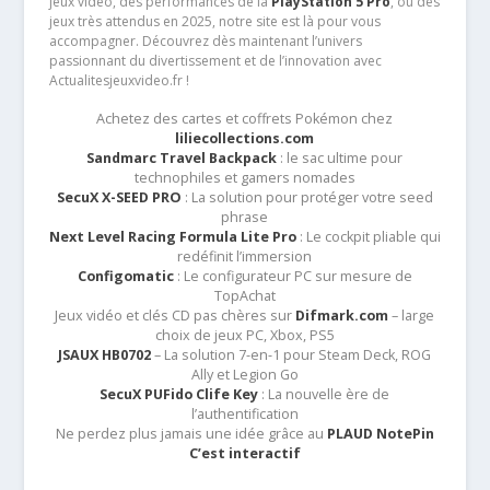
jeux vidéo, des performances de la
PlayStation 5 Pro
, ou des
jeux très attendus en 2025, notre site est là pour vous
accompagner. Découvrez dès maintenant l’univers
passionnant du divertissement et de l’innovation avec
Actualitesjeuxvideo.fr !
Achetez des cartes et coffrets Pokémon chez
liliecollections.com
Sandmarc Travel Backpack
: le sac ultime pour
technophiles et gamers nomades
SecuX X-SEED PRO
: La solution pour protéger votre seed
phrase
Next Level Racing Formula Lite Pro
: Le cockpit pliable qui
redéfinit l’immersion
Configomatic
: Le configurateur PC sur mesure de
TopAchat
Jeux vidéo et clés CD pas chères sur
Difmark.com
– large
choix de jeux PC, Xbox, PS5
JSAUX HB0702
– La solution 7-en-1 pour Steam Deck, ROG
Ally et Legion Go
SecuX PUFido Clife Key
: La nouvelle ère de
l’authentification
Ne perdez plus jamais une idée grâce au
PLAUD NotePin
C’est interactif