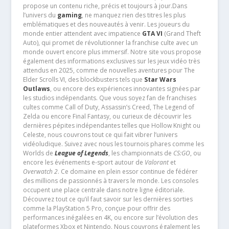
propose un contenu riche, précis et toujours à jour.Dans
l’univers du
gaming
, ne manquez rien des titres les plus
emblématiques et des nouveautés à venir. Les joueurs du
monde entier attendent avec impatience
GTA VI
(Grand Theft
Auto), qui promet de révolutionner la franchise culte avec un
monde ouvert encore plus immersif. Notre site vous propose
également des informations exclusives sur les jeux vidéo très
attendus en 2025, comme de nouvelles aventures pour The
Elder Scrolls VI, des blockbusters tels que
Star Wars
Outlaws
, ou encore des expériences innovantes signées par
les studios indépendants. Que vous soyez fan de franchises
cultes comme Call of Duty, Assassin’s Creed, The Legend of
Zelda ou encore Final Fantasy, ou curieux de découvrir les
dernières pépites indépendantes telles que Hollow Knight ou
Celeste, nous couvrons tout ce qui fait vibrer l’univers
vidéoludique. Suivez avec nous les tournois phares comme les
Worlds de
League of Legends
, les championnats de
CS:GO
, ou
encore les événements e-sport autour de
Valorant
et
Overwatch 2
. Ce domaine en plein essor continue de fédérer
des millions de passionnés à travers le monde. Les consoles
occupent une place centrale dans notre ligne éditoriale.
Découvrez tout ce qu’il faut savoir sur les dernières sorties
comme la PlayStation 5 Pro, conçue pour offrir des
performances inégalées en 4K, ou encore sur l’évolution des
plateformes Xbox et Nintendo. Nous couvrons également les