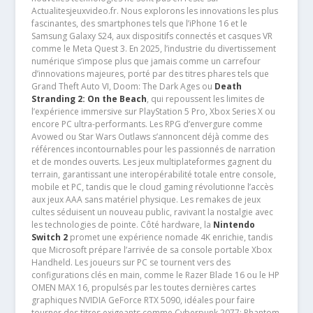
Actualitesjeuxvideo.fr. Nous explorons les innovations les plus
fascinantes, des smartphones tels que l’iPhone 16 et le
Samsung Galaxy S24, aux dispositifs connectés et casques VR
comme le Meta Quest 3. En 2025, l’industrie du divertissement
numérique s’impose plus que jamais comme un carrefour
d’innovations majeures, porté par des titres phares tels que
Grand Theft Auto VI, Doom: The Dark Ages ou
Death
Stranding 2: On the Beach
, qui repoussent les limites de
l’expérience immersive sur PlayStation 5 Pro, Xbox Series X ou
encore PC ultra-performants. Les RPG d’envergure comme
Avowed ou Star Wars Outlaws s’annoncent déjà comme des
références incontournables pour les passionnés de narration
et de mondes ouverts. Les jeux multiplateformes gagnent du
terrain, garantissant une interopérabilité totale entre console,
mobile et PC, tandis que le cloud gaming révolutionne l’accès
aux jeux AAA sans matériel physique. Les remakes de jeux
cultes séduisent un nouveau public, ravivant la nostalgie avec
les technologies de pointe. Côté hardware, la
Nintendo
Switch 2
promet une expérience nomade 4K enrichie, tandis
que Microsoft prépare l’arrivée de sa console portable Xbox
Handheld. Les joueurs sur PC se tournent vers des
configurations clés en main, comme le Razer Blade 16 ou le HP
OMEN MAX 16, propulsés par les toutes dernières cartes
graphiques NVIDIA GeForce RTX 5090, idéales pour faire
tourner des titres exigeants comme Cyberpunk 2077: Phantom