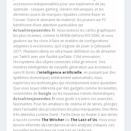
accessoires indispensables pour une expérience de jeu
optimale : casques gaming, claviers mécaniques, et les
dernières souris de marques réputées comme Razer et
Corsair. Dans le domaine du matériel, les joueurs sur PC
bénéficient d’une attention particulière sur
Actualitesjeuxvideo.fr
. Nous testons les cartes graphiques
les plus récentes, comme la
NVIDIA GeForce RTX 5090
, et vous
guidons sur les choix à faire en matière de configurations
adaptées à vos besoins, qu’il s’agisse de jouer à
Cyberpunk
2077: Phantom Liberty
en ultra haute définition ou de streamer
sur Twitch avec une fluidité parfaite. Côté innovation,
l’écosystème des objets connectés s’élargit encore. Des
montres intelligentes de nouvelle génération aux écouteurs
sans fil dotés d’
intelligence artificielle
, en passant par des
systèmes domotiques entièrement automatisés, nous
explorons les technologies qui révolutionnent notre quotidien.
Que vous soyez intéressé par des gadgets comme les lunettes
connectées de
Google
ou les nouveaux robots domestiques,
Actualitesjeuxvideo.fr
vous guide à travers ces avancées
fascinantes. Pour les amateurs de cinéma et de séries, plongez
dans l’actualité des productions les plus marquantes. Des films
très attendus comme Dune : Partie Deux ou Avatar 3 aux séries
à succès comme
The Witcher
ou
The Last of Us
, nous vous
tenons informés des tendances et des analyses critiques .Les
nouvelles technologies ne sont pas en reste sur