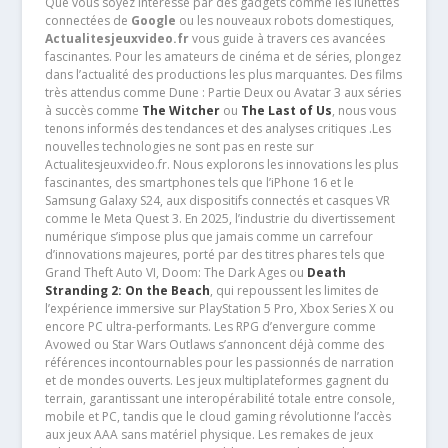
Que vous soyez intéressé par des gadgets comme les lunettes
connectées de
Google
ou les nouveaux robots domestiques,
Actualitesjeuxvideo.fr
vous guide à travers ces avancées
fascinantes. Pour les amateurs de cinéma et de séries, plongez
dans l’actualité des productions les plus marquantes. Des films
très attendus comme Dune : Partie Deux ou Avatar 3 aux séries
à succès comme
The Witcher
ou
The Last of Us
, nous vous
tenons informés des tendances et des analyses critiques .Les
nouvelles technologies ne sont pas en reste sur
Actualitesjeuxvideo.fr. Nous explorons les innovations les plus
fascinantes, des smartphones tels que l’iPhone 16 et le
Samsung Galaxy S24, aux dispositifs connectés et casques VR
comme le Meta Quest 3. En 2025, l’industrie du divertissement
numérique s’impose plus que jamais comme un carrefour
d’innovations majeures, porté par des titres phares tels que
Grand Theft Auto VI, Doom: The Dark Ages ou
Death
Stranding 2: On the Beach
, qui repoussent les limites de
l’expérience immersive sur PlayStation 5 Pro, Xbox Series X ou
encore PC ultra-performants. Les RPG d’envergure comme
Avowed ou Star Wars Outlaws s’annoncent déjà comme des
références incontournables pour les passionnés de narration
et de mondes ouverts. Les jeux multiplateformes gagnent du
terrain, garantissant une interopérabilité totale entre console,
mobile et PC, tandis que le cloud gaming révolutionne l’accès
aux jeux AAA sans matériel physique. Les remakes de jeux