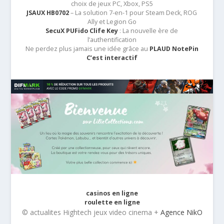
choix de jeux PC, Xbox, PS5
JSAUX HB0702
– La solution 7-en-1 pour Steam Deck, ROG
Ally et Legion Go
SecuX PUFido Clife Key
: La nouvelle ère de
l’authentification
Ne perdez plus jamais une idée grâce au
PLAUD NotePin
C’est interactif
casinos en ligne
roulette en ligne
© actualites Hightech jeux video cinema +
Agence NikO