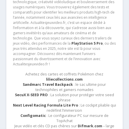
technologique, créativité vidéoludique et bouleversement des
usages numériques. Vous trouverez également des tests et
comparatifs pour identifier les meilleurs produits high-tech de
l’année, notamment ceux liés aux avancées en intelligence
artificielle. Actualitesjeuxvideo.fr, c’est un espace dédié à
l’information et à la découverte, qui s’adresse aussi bien aux
gamers invétérés qu’aux amateurs de cinéma et de
technologie. Que vous soyez curieux des derniers trailers de
jeux vidéo, des performances de la
PlayStation 5 Pro
, ou des
jeux très attendus en 2025, notre site est là pour vous
accompagner. Découvrez dès maintenant l’univers
passionnant du divertissement et de l’innovation avec
Actualitesjeuxvideo.fr !
Achetez des cartes et coffrets Pokémon chez
liliecollections.com
Sandmarc Travel Backpack
: le sac ultime pour
technophiles et gamers nomades
SecuX X-SEED PRO
: La solution pour protéger votre seed
phrase
Next Level Racing Formula Lite Pro
: Le cockpit pliable qui
redéfinit l’immersion
Configomatic
: Le configurateur PC sur mesure de
TopAchat
Jeux vidéo et clés CD pas chères sur
Difmark.com
– large