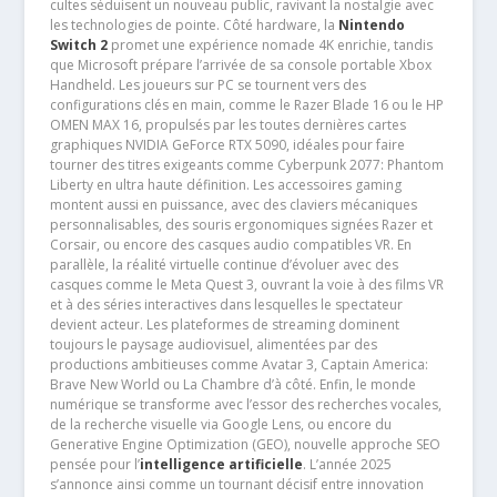
cultes séduisent un nouveau public, ravivant la nostalgie avec
les technologies de pointe. Côté hardware, la
Nintendo
Switch 2
promet une expérience nomade 4K enrichie, tandis
que Microsoft prépare l’arrivée de sa console portable Xbox
Handheld. Les joueurs sur PC se tournent vers des
configurations clés en main, comme le Razer Blade 16 ou le HP
OMEN MAX 16, propulsés par les toutes dernières cartes
graphiques NVIDIA GeForce RTX 5090, idéales pour faire
tourner des titres exigeants comme Cyberpunk 2077: Phantom
Liberty en ultra haute définition. Les accessoires gaming
montent aussi en puissance, avec des claviers mécaniques
personnalisables, des souris ergonomiques signées Razer et
Corsair, ou encore des casques audio compatibles VR. En
parallèle, la réalité virtuelle continue d’évoluer avec des
casques comme le Meta Quest 3, ouvrant la voie à des films VR
et à des séries interactives dans lesquelles le spectateur
devient acteur. Les plateformes de streaming dominent
toujours le paysage audiovisuel, alimentées par des
productions ambitieuses comme Avatar 3, Captain America:
Brave New World ou La Chambre d’à côté. Enfin, le monde
numérique se transforme avec l’essor des recherches vocales,
de la recherche visuelle via Google Lens, ou encore du
Generative Engine Optimization (GEO), nouvelle approche SEO
pensée pour l’
intelligence artificielle
. L’année 2025
s’annonce ainsi comme un tournant décisif entre innovation