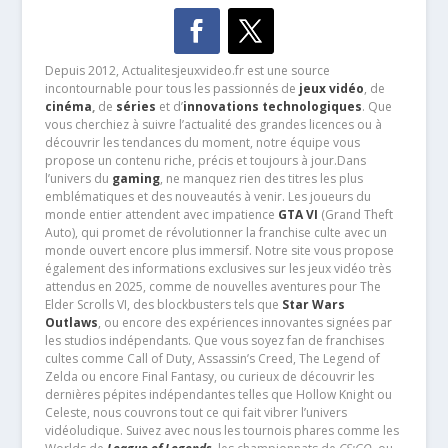
Depuis 2012, Actualitesjeuxvideo.fr est une source
incontournable pour tous les passionnés de
jeux vidéo
, de
cinéma
,
de
séries
et d’
innovations technologiques
. Que
vous cherchiez à suivre l’actualité des grandes licences ou à
découvrir les tendances du moment, notre équipe vous
propose un contenu riche, précis et toujours à jour.Dans
l’univers du
gaming
, ne manquez rien des titres les plus
emblématiques et des nouveautés à venir. Les joueurs du
monde entier attendent avec impatience
GTA VI
(Grand Theft
Auto), qui promet de révolutionner la franchise culte avec un
monde ouvert encore plus immersif. Notre site vous propose
également des informations exclusives sur les jeux vidéo très
attendus en 2025, comme de nouvelles aventures pour The
Elder Scrolls VI, des blockbusters tels que
Star Wars
Outlaws
, ou encore des expériences innovantes signées par
les studios indépendants. Que vous soyez fan de franchises
cultes comme Call of Duty, Assassin’s Creed, The Legend of
Zelda ou encore Final Fantasy, ou curieux de découvrir les
dernières pépites indépendantes telles que Hollow Knight ou
Celeste, nous couvrons tout ce qui fait vibrer l’univers
vidéoludique. Suivez avec nous les tournois phares comme les