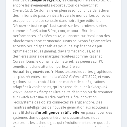
Worlds de
League of Legends
, les championnats de
CS:GO
, ou
encore les événements e-sport autour de
Valorant
et
Overwatch 2
. Ce domaine en plein essor continue de fédérer
des millions de passionnés à travers le monde. Les consoles
occupent une place centrale dans notre ligne éditoriale.
Découvrez tout ce qu’il faut savoir sur les dernières sorties
comme la PlayStation 5 Pro, conçue pour offrir des
performances inégalées en 4K, ou encore sur l’évolution des
plateformes Xbox et Nintendo. Nous couvrons également les
accessoires indispensables pour une expérience de jeu
optimale : casques gaming, claviers mécaniques, et les
dernières souris de marques réputées comme Razer et
Corsair. Dans le domaine du matériel, les joueurs sur PC
bénéficient d’une attention particulière sur
Actualitesjeuxvideo.fr
. Nous testons les cartes graphiques
les plus récentes, comme la
NVIDIA GeForce RTX 5090
, et vous
guidons sur les choix à faire en matière de configurations
adaptées à vos besoins, qu’il s’agisse de jouer à
Cyberpunk
2077: Phantom Liberty
en ultra haute définition ou de streamer
sur Twitch avec une fluidité parfaite. Côté innovation,
l’écosystème des objets connectés s’élargit encore. Des
montres intelligentes de nouvelle génération aux écouteurs
sans fil dotés d’
intelligence artificielle
, en passant par des
systèmes domotiques entièrement automatisés, nous
explorons les technologies qui révolutionnent notre quotidien.